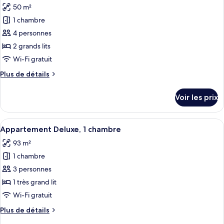
très
chambre
50 m²
Suite
les
grand
Studio
1 chambre
photos
lit
Deluxe,
pour
4 personnes
1
ce
très
2 grands lits
grand
type
Wi-Fi gratuit
lit
de
Plus
Plus de détails
chambre :
de
Studio
détails
Voir les prix
sur
Deluxe,
le
2
type
Afficher
Une chambre moderne avec un lit, une 
grands
9
de
Appartement Deluxe, 1 chambre
toutes
lits
chambre
93 m²
Studio
les
Deluxe,
1 chambre
photos
2
pour
3 personnes
grands
ce
lits
1 très grand lit
type
Wi-Fi gratuit
de
Plus
Plus de détails
chambre :
de