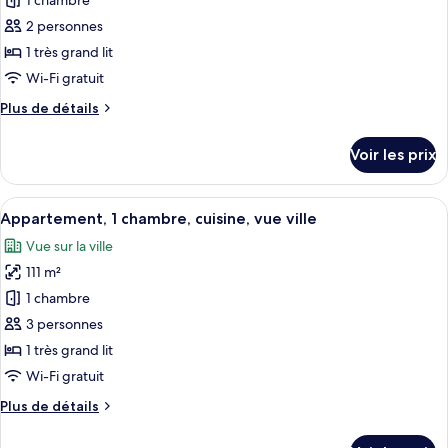
1 chambre
photos
grands
pour
2 personnes
lits
ce
1 très grand lit
type
Wi-Fi gratuit
de
Plus
Plus de détails
chambre :
de
Studio,
détails
Voir les prix
sur
1
le
très
type
Afficher
Une chambre d’hôtel avec un grand lit, 
grand
13
de
Appartement, 1 chambre, cuisine, vue ville
toutes
lit
chambre
Vue sur la ville
Studio,
les
1
111 m²
photos
très
pour
1 chambre
grand
ce
lit
3 personnes
type
1 très grand lit
de
Wi-Fi gratuit
chambre :
Plus
Plus de détails
Appartement,
de
1
détails