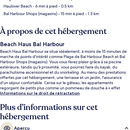
Haulover Beach
- 6 min à pied
- 0.5 km
Bal Harbour Shops (magasins)
- 15 min à pied
- 1.3 km
À propos de cet hébergement
Beach Haus Bal Harbour
Beach Haus Bal Harbour se situe idéalement, à moins de 15 minutes de
marche de points d'intérêt comme Plage de Bal Harbour Beach et Bal
Harbour Shops (magasins). Vous vous ferez plaisir grâce à sa piscine
extérieure, tandis qu'à proximité, vous pourrez faire du kayak, du
parachutisme ascensionnel et du snorkeling. Au menu des prestations
offertes par cet hébergement, une terrasse et un jardin, l'assurance
d'un séjour confortable. Cerise sur le gâteau, les appartements
regorgent de petits plus comme un pommeau de douche à « effet
pluie » et des articles de toilette de luxe.
Informations sur le droit de rétractation
Plus d’informations sur cet
hébergement
Aperçu