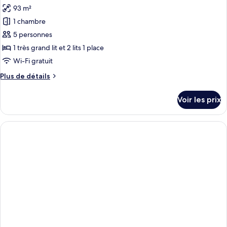
toutes
cuisine,
chambre
93 m²
Appartement
les
vue
Deluxe,
1 chambre
photos
canal
2
pour
5 personnes
chambres,
ce
cuisine,
1 très grand lit et 2 lits 1 place
vue
type
Wi-Fi gratuit
canal
de
Plus
Plus de détails
chambre :
de
Appartement
détails
Voir les prix
sur
Deluxe,
le
plusieurs
type
lits
de
chambre
Appartement
Deluxe,
plusieurs
lits