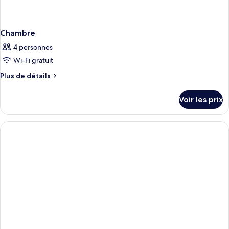
Chambre
4 personnes
Wi-Fi gratuit
Plus
Plus de détails
de
détails
Voir les prix
sur
le
type
de
chambre
Chambre