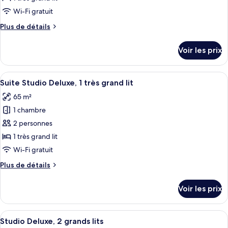
type
Wi-Fi gratuit
de
Plus
Plus de détails
chambre :
de
Studio
détails
Voir les prix
sur
Deluxe,
le
1
type
Afficher
Une chambre à coucher moderne et mini
très
6
de
Suite Studio Deluxe, 1 très grand lit
toutes
grand
chambre
65 m²
Studio
les
lit
Deluxe,
1 chambre
photos
1
pour
2 personnes
très
ce
grand
1 très grand lit
lit
type
Wi-Fi gratuit
de
Plus
Plus de détails
chambre :
de
Suite
détails
Voir les prix
sur
Studio
le
Deluxe,
type
Afficher
Une chambre d’hôtel moderne, dotée d’
1
8
de
Studio Deluxe, 2 grands lits
toutes