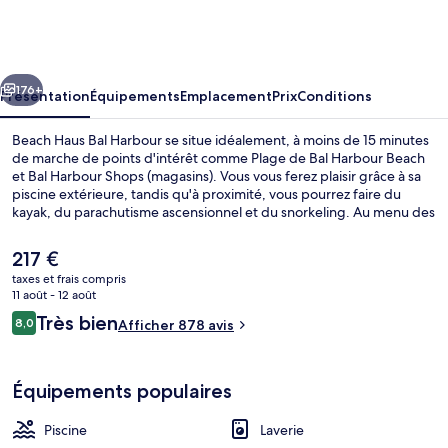
Haus
Bal
Harbour
cédent
Suivant
176+
Présentation
Équipements
Emplacement
Prix
Conditions
Beach Haus Bal Harbour se situe idéalement, à moins de 15 minutes
de marche de points d'intérêt comme Plage de Bal Harbour Beach
et Bal Harbour Shops (magasins). Vous vous ferez plaisir grâce à sa
piscine extérieure, tandis qu'à proximité, vous pourrez faire du
kayak, du parachutisme ascensionnel et du snorkeling. Au menu des
prestations offertes par cet hébergement, une terrasse et un jardin,
l'assurance d'un séjour confortable. Cerise sur le gâteau, les
Le
217 €
appartements regorgent de petits plus comme un pommeau de
prix
taxes et frais compris
douche à « effet pluie » et des articles de toilette de luxe.
actuel
11 août - 12 août
Appartement, 2 chambres, cuisine, vue 
est
Avis
Très bien
8,0
Afficher 878 avis
de
8,0 sur 10
voyageurs
217 €.
Équipements populaires
Piscine
Laverie