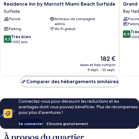
Residence
Grand
Residence Inn by Marriott Miami Beach Surfside
Grand 
Inn
Beach
Surfside
Bay Harb
by
Hotel
Piscine
Animaux de compagnie
Piscin
Marriott
Bay
admis
Parkin
Miami
Harbor
Parking
Wi-Fi gratuit
Beach
Bay
8.4
Trè
8,4
8.2
Surfside
Très bien
Harbor
sur
1 003
8,2
sur
Surfside
1 002 avis
Islands
10,
10,
Très
Très
bien,
Le
182 €
bien,
1 003 av
nouveau
1 002 avis
taxes et frais compris
prix
9 sept. - 10 sept.
est
de
Comparer des hébergements similaires
182 €
Connectez-vous pour découvrir les réductions et les
avantages dont vous pouvez bénéficier. Plus de récompenses
pour plus d’aventures !
Se connecter
S’inscrire gratuitement
À propos du quartier