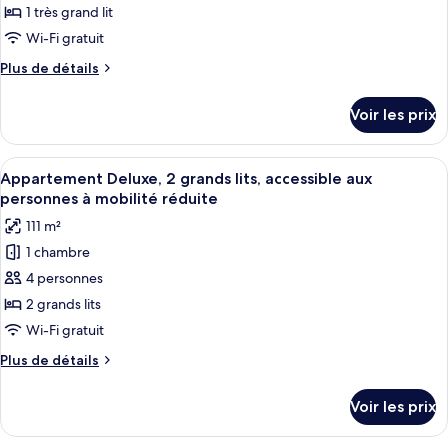
ce
1 très grand lit
type
Wi-Fi gratuit
de
Plus
Plus de détails
chambre :
de
Studio
détails
Voir les prix
sur
Deluxe,
le
1
type
Afficher
Une chambre d’hôtel moderne avec deux 
très
7
de
Appartement Deluxe, 2 grands lits, accessible aux
toutes
grand
chambre
personnes à mobilité réduite
Studio
les
lit
111 m²
Deluxe,
photos
1
1 chambre
pour
très
4 personnes
ce
grand
lit
type
2 grands lits
de
Wi-Fi gratuit
chambre :
Plus
Plus de détails
Appartement
de
Deluxe,
détails
Voir les prix
sur
2
le
grands