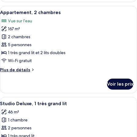
le
très
type
Afficher
Un salon au bord de l’eau, doté de faut
grand
16
de
Appartement, 2 chambres
toutes
lit
chambre
Vue sur l’eau
Studio,
les
1
167 m²
photos
très
pour
2 chambres
grand
ce
lit
5 personnes
type
1 très grand lit et 2 lits doubles
de
Wi-Fi gratuit
chambre :
Plus
Plus de détails
Appartement,
de
2
détails
Voir les prix
chambres
sur
le
type
Afficher
Une chambre à coucher moderne avec un
8
de
Studio Deluxe, 1 très grand lit
toutes
chambre
46 m²
Appartement,
les
2
1 chambre
photos
chambres
pour
2 personnes
ce
1 très grand lit