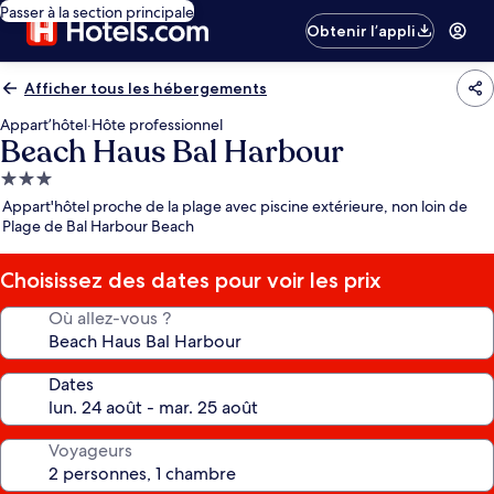
Passer à la section principale
Obtenir l’appli
Afficher tous les hébergements
Appart’hôtel
·
Hôte professionnel
Beach Haus Bal Harbour
Hébergement
3.0 étoiles
Appart'hôtel proche de la plage avec piscine extérieure, non loin de
Plage de Bal Harbour Beach
Choisissez des dates pour voir les prix
Où allez-vous ?
Dates
Voyageurs