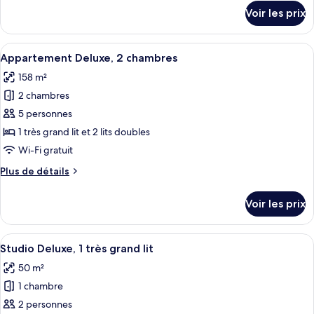
Appartement
détails
Voir les prix
sur
Deluxe,
le
1
type
Afficher
Une chambre moderne avec un lit, des t
chambre
13
de
Appartement Deluxe, 2 chambres
toutes
chambre
158 m²
Appartement
les
Deluxe,
2 chambres
photos
1
pour
5 personnes
chambre
ce
1 très grand lit et 2 lits doubles
type
Wi-Fi gratuit
de
Plus
Plus de détails
chambre :
de
Appartement
détails
Voir les prix
sur
Deluxe,
le
2
type
Afficher
Une chambre à coucher moderne avec un
chambres
7
de
Studio Deluxe, 1 très grand lit
toutes
chambre
50 m²
Appartement
les
Deluxe,
1 chambre
photos
2
pour
2 personnes
chambres