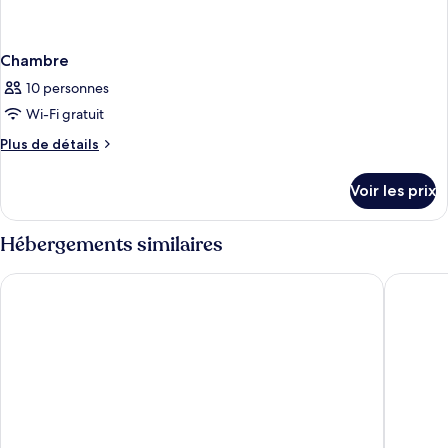
Chambre
10 personnes
Wi-Fi gratuit
Plus
Plus de détails
de
détails
Voir les prix
sur
le
type
Hébergements similaires
de
chambre
Residence Inn by Marriott Miami Beach Surfside
Grand Be
Chambre