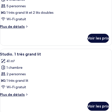
cuisine,
ce
vue
5 personnes
ville
type
1 très grand lit et 2 lits doubles
de
Wi-Fi gratuit
chambre :
Plus
Plus de détails
Appartement,
de
2
détails
Voir les prix
chambres,
sur
le
cuisine,
type
Afficher
Une chambre d’hôtel moderne avec un g
vue
6
de
Studio, 1 très grand lit
toutes
canal
chambre
41 m²
Appartement,
les
2
1 chambre
photos
chambres,
pour
2 personnes
cuisine,
ce
vue
1 très grand lit
canal
type
Wi-Fi gratuit
de
Plus
Plus de détails
chambre :
de
Studio,
détails
Voir les prix
sur
1