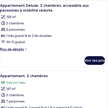
type
Afficher
Une chambre d’hôtel moderne, dotée d’u
lits,
10
de
Appartement Deluxe, 2 chambres, accessible aux
toutes
chambre
accessible
personnes à mobilité réduite
Appartement
les
aux
158 m²
Deluxe,
photos
personnes
2
2 chambres
pour
à
grands
5 personnes
ce
lits,
mobilité
accessible
type
1 très grand lit et 2 lits doubles
réduite
aux
de
Wi-Fi gratuit
personnes
chambre :
à
Plus
Plus de détails
Appartement
mobilité
de
réduite
Deluxe,
détails
Voir les prix
sur
2
le
chambres,
type
Afficher
Une chambre d’hôtel moderne avec un p
accessible
10
de
Appartement, 2 chambres
toutes
chambre
aux
Vue sur l’eau
Appartement
les
personnes
Deluxe,
167 m²
photos
à
2
pour
2 chambres
mobilité
chambres,
ce
accessible
7 personnes
réduite
aux
type
1 très grand lit, 1 grand lit et 1 lit superposé (1 place)