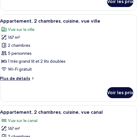
Voir les prix
chambre,
sur
le
cuisine,
type
Afficher
Une chambre d’hôtel moderne avec un gr
vue
25
de
Appartement, 2 chambres, cuisine, vue ville
toutes
ville
chambre
Vue sur la ville
Appartement,
les
1
167 m²
photos
chambre,
pour
2 chambres
cuisine,
ce
vue
5 personnes
ville
type
1 très grand lit et 2 lits doubles
de
Wi-Fi gratuit
chambre :
Plus
Plus de détails
Appartement,
de
2
détails
Voir les prix
chambres,
sur
le
cuisine,
type
Afficher
Une chambre d’hôtel moderne équipée d
vue
22
de
Appartement, 2 chambres, cuisine, vue canal
toutes
ville
chambre
Vue sur le canal
Appartement,
les
2
167 m²
photos
chambres,
pour
2 chambres