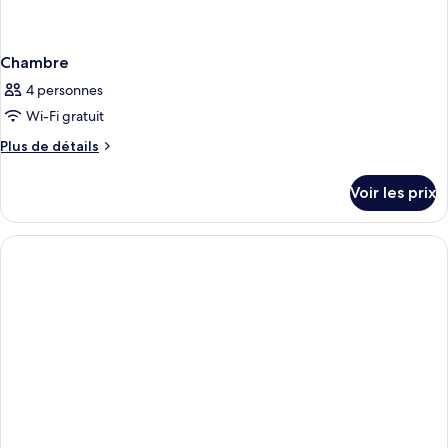
Chambre
4 personnes
Wi-Fi gratuit
Plus
Plus de détails
de
détails
Voir les prix
sur
le
type
de
chambre
Chambre