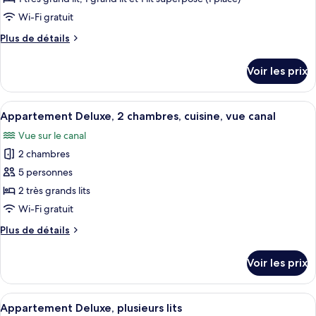
personnes
de
Wi-Fi gratuit
à
chambre :
mobilité
Plus
Plus de détails
Appartement,
réduite
de
2
détails
Voir les prix
chambres
sur
le
type
Afficher
Un salon moderne avec un canapé blanc
15
de
Appartement Deluxe, 2 chambres, cuisine, vue canal
toutes
chambre
Vue sur le canal
Appartement,
les
2
2 chambres
photos
chambres
pour
5 personnes
ce
2 très grands lits
type
Wi-Fi gratuit
de
Plus
Plus de détails
chambre :
de
Appartement
détails
Voir les prix
sur
Deluxe,
le
2
type
Afficher
Un salon moderne comprenant un canapé
chambres,
7
de
Appartement Deluxe, plusieurs lits