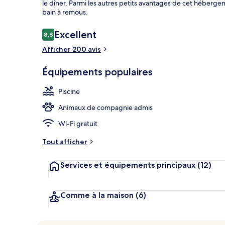
le dîner. Parmi les autres petits avantages de cet hébergem
bain à remous.
Avis
Excellent
8,8
8,8 sur 10
Piscine extér
voyageurs
Afficher 200 avis
Équipements populaires
Piscine
Animaux de compagnie admis
Wi-Fi gratuit
Tout afficher
Services et équipements principaux
(12)
Comme à la maison
(6)