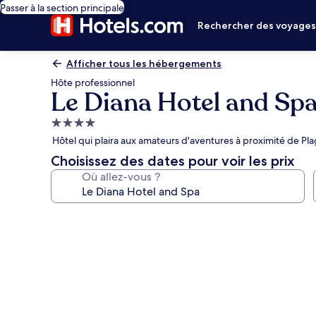
Passer à la section principale
Rechercher des voyage
Afficher tous les hébergements
Hôte professionnel
Le Diana Hotel and Sp
Hébergement
4.0 étoiles
Hôtel qui plaira aux amateurs d'aventures à proximité de Pl
Choisissez des dates pour voir les prix
Où allez-vous ?
Galerie
photos
de
l’hébergement
Le