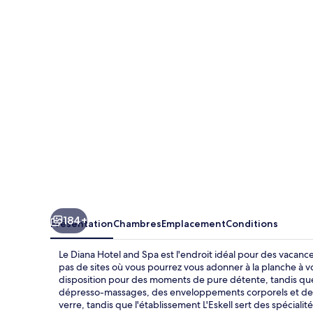
Diana
Hotel
and
Spa
184+
Présentation
Chambres
Emplacement
Conditions
Le Diana Hotel and Spa est l'endroit idéal pour des vacanc
pas de sites où vous pourrez vous adonner à la planche à voil
disposition pour des moments de pure détente, tandis que
dépresso-massages, des enveloppements corporels et des so
verre, tandis que l'établissement L'Eskell sert des spécialit