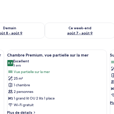
sponibilité pour demain août 8 - août 9
Vérifier la disponibilité pour ce week
Demain
Ce week-end
oût 8 - août 9
août 7 - août 9
ec un grand lit, un bureau agrémenté d’un panier de fruits, une chaise et un
Afficher
Une chambre moderne avec un grand li
A
6
r
Chambre Premium, vue partielle sur la mer
Su
toutes
t
Excellent
les
8,8
le
8,8 sur 10
(3 avis)
3 avis
photos
p
Vue partielle sur la mer
pour
p
25 m²
ce
c
1 chambre
type
t
2 personnes
de
d
1 grand lit OU 2 lits 1 place
chambre :
c
Pl
Pl
Chambre
S
Wi-Fi gratuit
d
Premium,
J
dé
Plus
Plus de détails