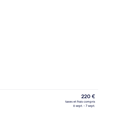
r, déjeuner et dîner servis sur place
Vue aérienne
Le
220 €
prix
taxes et frais compris
actuel
6 sept. - 7 sept.
l’hébergement
Vestibule
est
de