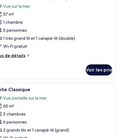
outes
noramique,
Vue sur la mer
n
s
ont
57 m²
hotos
e
our
1 chambre
er
e
iana)
5 personnes
ype
1 très grand lit et 1 canapé-lit (double)
e
Wi-Fi gratuit
hambre :
us
us de détails
uite
e
radition,
tails
Voir les prix
ue
r
er
pe
ne tête de lit en bois, un lustre, une table de chevet et une vue sur la ville.
fficher
Suite Classique | Minibar, coffres-forts dans 
elie)
1
e
ite Classique
outes
hambre
Vue partielle sur la mer
ite
s
adition,
65 m²
hotos
e
our
2 chambres
er
e
elie)
6 personnes
ype
2 grands lits et 1 canapé-lit (grand)
e
Wi-Fi gratuit