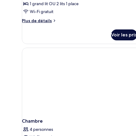
1 grand lit OU 2 lits 1 place
chambre :
Chambre
Wi-Fi gratuit
Double
Plus
Plus de détails
Standard,
de
détails
vue
Voir les pri
sur
Carnac
le
type
de
chambre
Chambre
Double
Standard,
vue
Carnac
Chambre
4 personnes