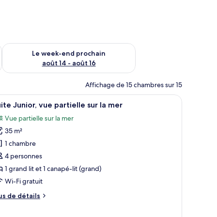
-end août 7 - août 9
Vérifier la disponibilité pour le week-end prochain août 14 - a
Le week-end prochain
août 14 - août 16
Affichage de 15 chambres sur 15
e vue sur la mer à travers de fines rideaux.
t, des tables de chevet, un bureau et un luminaire suspendu.
fficher
Un salon moderne avec un téléviseur à écran p
6
ite Junior, vue partielle sur la mer
outes
Vue partielle sur la mer
s
35 m²
hotos
our
1 chambre
e
4 personnes
ype
1 grand lit et 1 canapé-lit (grand)
e
Wi-Fi gratuit
hambre :
us
us de détails
uite
e
unior,
tails