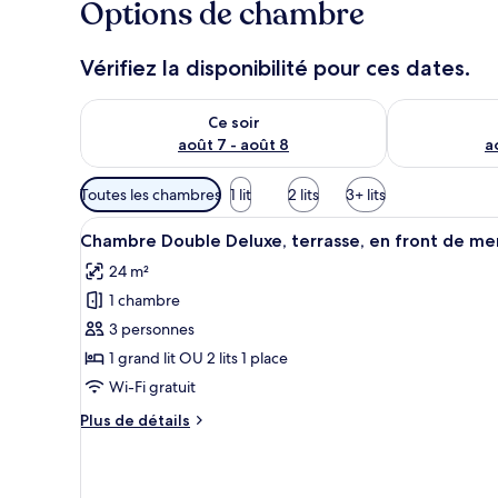
Options de chambre
Vérifiez la disponibilité pour ces dates.
Vérifier la disponibilité pour ce soir août 7 - août 8
Vérifier la di
Ce soir
août 7 - août 8
a
Filtres
Toutes les chambres
1 lit
2 lits
3+ lits
disponibles
Afficher
Une chambre d’hôtel moderne av
pour
16
Chambre Double Deluxe, terrasse, en front de me
toutes
les
24 m²
les
chambres
1 chambre
photos
pour
3 personnes
ce
1 grand lit OU 2 lits 1 place
type
Wi-Fi gratuit
de
Plus
Plus de détails
chambre :
de
Chambre
détails
sur
Double