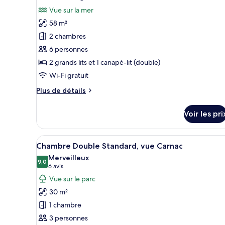
toutes
chambre
Vue sur la mer
Chambre
les
Supérieure,
58 m²
photos
balcon,
pour
2 chambres
en
ce
front
6 personnes
de
type
2 grands lits et 1 canapé-lit (double)
mer
de
Wi-Fi gratuit
chambre :
Plus
Plus de détails
Suite
de
Prestige
détails
Voir les pri
sur
le
type
Afficher
Chambre Double Standard, vue 
7
de
Chambre Double Standard, vue Carnac
toutes
chambre
Merveilleux
Suite
les
9,0
9,0 sur 10
(6 avis)
6 avis
Prestige
photos
Vue sur le parc
pour
30 m²
ce
1 chambre
type
3 personnes
de