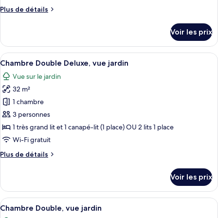
pour
Plus
Plus de détails
de
ce
détails
type
Voir les prix
sur
de
le
chambre :
type
Afficher
Une chambre d’hôtel avec un bureau, un
5
de
Chambre
Chambre Double Deluxe, vue jardin
toutes
chambre
Vue sur le jardin
Chambre
les
32 m²
photos
pour
1 chambre
ce
3 personnes
type
1 très grand lit et 1 canapé-lit (1 place) OU 2 lits 1 place
de
Wi-Fi gratuit
chambre :
Plus
Plus de détails
Chambre
de
Double
détails
Voir les prix
Deluxe,
sur
le
vue
type
Afficher
Une chambre d’hôtel avec deux lits, un
jardin
4
de
Chambre Double, vue jardin
toutes
chambre