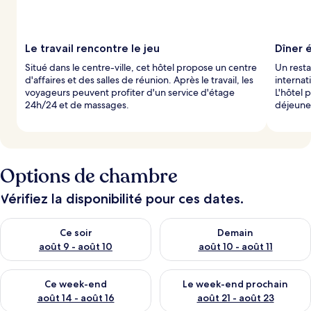
Le travail rencontre le jeu
Dîner é
Situé dans le centre-ville, cet hôtel propose un centre
Un resta
d'affaires et des salles de réunion. Après le travail, les
interna
voyageurs peuvent profiter d'un service d'étage
L'hôtel 
24h/24 et de massages.
déjeune
Options de chambre
Vérifiez la disponibilité pour ces dates.
Vérifier la disponibilité pour ce soir août 9 - août 10
Vérifier la disponibilité pour 
Ce soir
Demain
août 9 - août 10
août 10 - août 11
Vérifier la disponibilité pour ce week-end août 14 - août 16
Vérifier la disponibilité pour
Ce week-end
Le week-end prochain
août 14 - août 16
août 21 - août 23