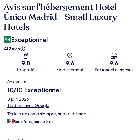
Avis sur l’hébergement Hotel
Avis
Único Madrid - Small Luxury
Hotels
Exceptionnel
9,4
412 avis
9,8
9,6
9,6
Propreté
Emplacement
Personnel et service
Avis
Avis vérifié
10/10 Exceptionnel
3 juin 2026
Traduire avec Google
Todo bien como siempre, super ubicado
Rodolfo, séjour de 2 nuits