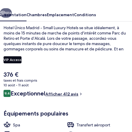
-
cédent
Suivant
Small
101+
Présentation
Chambres
Emplacement
Conditions
Luxury
Hotel Único Madrid - Small Luxury Hotels se situe idéalement, à
Hotels
moins de 15 minutes de marche de points d'intérêt comme Parc du
Retiro et Porte d’Alcalá. Lors de votre passage, accordez-vous
quelques instants de pure douceur le temps de massages,
gommages corporels ou soins de manucure et de pédicure. Et en
cas de petite faim, vous pouvez déguster des spécialités Cuisine
méditerranéenne à l'établissement El Patio de Claudio, qui est
VIP Access
ouvert pour le déjeuner et le dîner. Cet hôtel de luxe abrite en outre
un bar / salon, un centre de remise en forme et une salle de fitness
Le
376 €
ouverte 24 h/24. L'hébergement se situe à une très courte distance
Jardin
prix
à pied des transports publics : Station Serrano se trouve à 5 min et
taxes et frais compris
actuel
10 août - 11 août
Station Velázquez, à 8 min.
est
Avis
Exceptionnel
9,4
Afficher 412 avis
de
9,4 sur 10
voyageurs
376 €.
Équipements populaires
Spa
Transfert aéroport