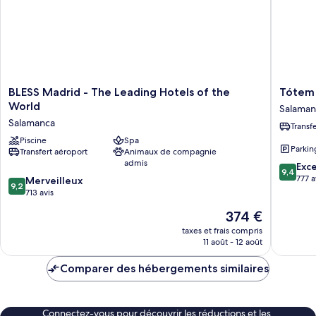
BLESS
Tótem
BLESS Madrid - The Leading Hotels of the
Tótem 
Madrid
Madrid
World
Salaman
-
Hotel
Salamanca
Transf
The
Salaman
Leading
Piscine
Spa
Parkin
Transfert aéroport
Animaux de compagnie
Hotels
admis
9.4
of
Exc
9,4
sur
the
777 a
9.2
Merveilleux
9,2
10,
World
sur
713 avis
Exceptio
Salamanca
10,
Le
374 €
777 avis
Merveilleux,
nouveau
713 avis
taxes et frais compris
prix
11 août - 12 août
est
de
Comparer des hébergements similaires
374 €
Connectez-vous pour découvrir les réductions et les