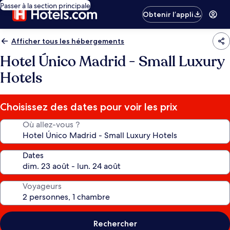
Passer à la section principale
Obtenir l’appli
Afficher tous les hébergements
Hotel Único Madrid - Small Luxury
Hotels
Choisissez des dates pour voir les prix
Où allez-vous ?
Dates
Voyageurs
Rechercher