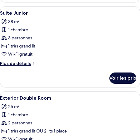
le
chambre :
type
Afficher
Une chambre d’hôtel avec un grand lit
6
de
Chambre
Suite Junior
toutes
chambre
38 m²
Chambre
les
1 chambre
photos
pour
3 personnes
ce
1 très grand lit
type
Wi-Fi gratuit
de
Plus
Plus de détails
chambre :
de
Suite
détails
Voir les prix
sur
Junior
le
type
Afficher
Une chambre d’hôtel avec un grand lit
4
de
Exterior Double Room
toutes
chambre
25 m²
Suite
les
Junior
1 chambre
photos
pour
2 personnes
ce
1 très grand lit OU 2 lits 1 place
type
Wi-Fi gratuit