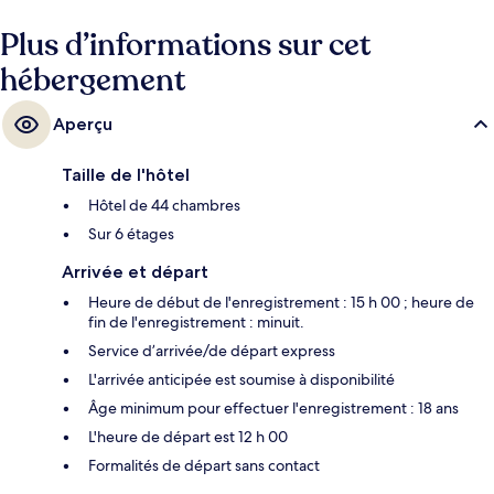
courte distance à pied des transports publics : Station Serrano se trouve
à 5 min et Station Velázquez, à 8 min.
Plus d’informations sur cet
hébergement
Aperçu
Taille de l'hôtel
Hôtel de 44 chambres
Sur 6 étages
Arrivée et départ
Heure de début de l'enregistrement : 15 h 00 ; heure de
fin de l'enregistrement : minuit.
Service d’arrivée/de départ express
L'arrivée anticipée est soumise à disponibilité
Âge minimum pour effectuer l'enregistrement : 18 ans
L'heure de départ est 12 h 00
Formalités de départ sans contact