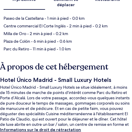
déplacer
Paseo de la Castellana
- 1 min à pied
- 0.0 km
Centre commercial El Corte Inglés
- 2 min à pied
- 0.2 km
Milla de Oro
- 2 min à pied
- 0.2 km
Plaza de Colón
- 6 min à pied
- 0.6 km
Parc du Retiro
- 11 min à pied
- 1.0 km
À propos de cet hébergement
Hotel Único Madrid - Small Luxury Hotels
Hotel Único Madrid - Small Luxury Hotels se situe idéalement, à moins
de 15 minutes de marche de points d'intérêt comme Parc du Retiro et
Porte d’Alcalá. Lors de votre passage, accordez-vous quelques instants
de pure douceur le temps de massages, gommages corporels ou soins
de manucure et de pédicure. Et en cas de petite faim, vous pouvez
déguster des spécialités Cuisine méditerranéenne à l'établissement El
Patio de Claudio, qui est ouvert pour le déjeuner et le dîner. Cet hôtel
de luxe abrite en outre un bar / salon, un centre de remise en forme et
une salle de fitness ouverte 24 h/24. L'hébergement se situe à une très
Informations sur le droit de rétractation