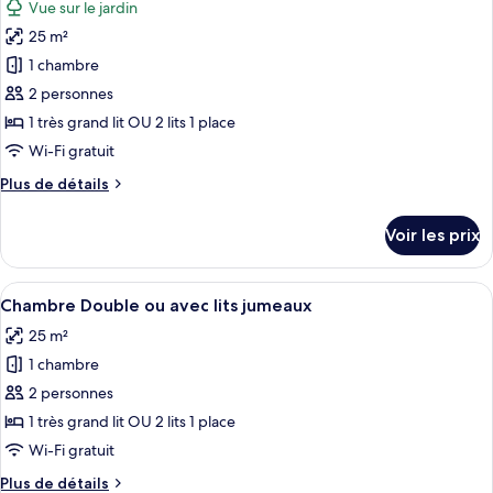
Vue sur le jardin
Chambre
les
Double
25 m²
photos
Deluxe,
pour
1 chambre
vue
ce
jardin
2 personnes
type
1 très grand lit OU 2 lits 1 place
de
Wi-Fi gratuit
chambre :
Plus
Plus de détails
Chambre
de
Double,
détails
Voir les prix
vue
sur
le
jardin
type
Afficher
Une chambre d’hôtel avec un bureau en 
3
de
Chambre Double ou avec lits jumeaux
toutes
chambre
25 m²
Chambre
les
Double,
1 chambre
photos
vue
pour
2 personnes
jardin
ce
1 très grand lit OU 2 lits 1 place
type
Wi-Fi gratuit
de
Plus
Plus de détails