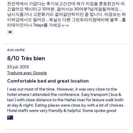
천진역에서 가깝다는 후기보고간건데 제가 지점을 혼동한건지 여
긴멀어요 택시타고 10여분. 걸어서는 30여분?넘게걸릴꺼에요...
남시식품가나 고문화거리 걸어갈만하지만 좀 멉니다. 야경보는 하
이허강에서도 멀어요...욕실도 다른 그린트리지점에비해 별루...홀
리데이인이나 7days를 가세요ㅠㅠ
Avis vérifié
8/10 Très bien
23 juil. 2013
Traduire avec Google
Comfortable bed and great location
I was out most of the time. However, it was very close to the
hotel where I attended the conference. Easy transport ( bus &
taxi ) with close distance to the Haihei river for leisure walk both
at day & night. Eating places were close by with a lot of choices.
Hotel staffs were very friendly & helpful. Some spoke good
English. It provided daily room cleaning which made me feel
comfortable to stay. Although some hotel areas needed
renovation and tidy up, I was quite happy with my one week
stay in the hotel.