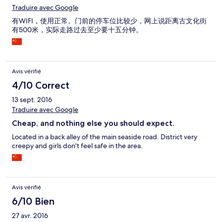
Traduire avec Google
有WIFI，使用正常。门前的停车位比较少，网上说距离古文化街
有500米，实际走路过去至少要十五分钟。
Avis vérifié
4/10 Correct
13 sept. 2016
Traduire avec Google
Cheap, and nothing else you should expect.
Located in a back alley of the main seaside road. District very
creepy and girls don't feel safe in the area.
Avis vérifié
6/10 Bien
27 avr. 2016