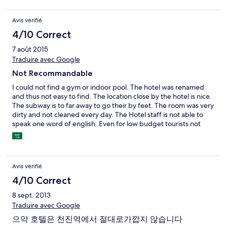
突き当たりにあります。 ちなみに住所のsanma street は「三吗
路」で、ここに行来たいと見せるといいかも？ ホテルは英語も
Avis vérifié
日本語も通じません。 ツアーの手配サービスもありません。 写
真のプールも多分ないみたい。 部屋は薄暗いですが、石鹸、歯
4/10 Correct
ブラシ、バスタオル、ミネラルウォーターなどの最低限のアメ
7 août 2015
ニティー有り。 コンセントは日本のがそのまま差し込めます。
Traduire avec Google
シャワーの水圧、温度は問題なしですが、水が洗面台側に滲み
出てきます。 パジャマはありませんでした。 周辺を散策すれ
Not Recommandable
ば、22時頃（多分）まで開いているコンビニくらいの大きさの
スーパー（超市）や地元の人が行くような飲食店があり、かな
I could not find a gym or indoor pool. The hotel was renamed
り安いですが、中国語しか通じません。 お土産や品質の良いも
and thus not easy to find. The location close by the hotel is nice.
のをという方は、東南角駅近くの新世界百貨店内にあるカルフ
The subway is to far away to go their by feet. The room was very
ールで済ませましょう。
dirty and not cleaned every day. The Hotel staff is not able to
speak one word of english. Even for low budget tourists not
recommandable you can find better places.
Avis vérifié
4/10 Correct
8 sept. 2013
Traduire avec Google
으악 호텔은 천진역에서 절대로가깝지 않습니다