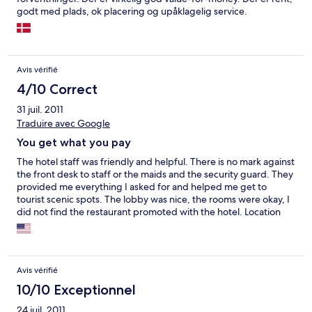
godt med plads, ok placering og upåklagelig service.
Avis vérifié
4/10 Correct
31 juil. 2011
Traduire avec Google
You get what you pay
The hotel staff was friendly and helpful. There is no mark against
the front desk to staff or the maids and the security guard. They
provided me everything I asked for and helped me get to
tourist scenic spots. The lobby was nice, the rooms were okay, I
did not find the restaurant promoted with the hotel. Location
was decent, your next to a temple and a large walking path that
during the night is used by dance groups, so its fun to see. And,
your around the corner for the Tianjin Eye. I would recommend
staying at the other Green Tree Inn that is near ancient city
Avis vérifié
(Goddess temple area). At that location you are more in the
downtown area. I felt relatively safe, with a kernel of doubt for
10/10 Exceptionnel
the last night when I watched call girls walk by to the room next
24 juil. 2011