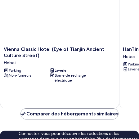
Vienna
HanTing
Vienna Classic Hotel (Eye of Tianjin Ancient
HanTin
Classic
Hotel
Culture Street)
Hebei
Hotel
(Eye
Hebei
Parkin
(Eye
of
Laveri
of
Parking
Laverie
Tianjin)
Non-fumeurs
Borne de recharge
Tianjin
Hebei
électrique
Ancient
Culture
Street)
Hebei
Comparer des hébergements similaires
Connectez-vous pour découvrir les réductions et les
avantages dont vous pouvez bénéficier. Plus de récompenses