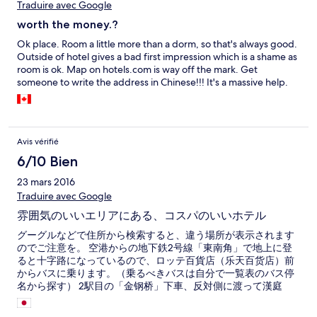
Traduire avec Google
worth the money.?
Ok place. Room a little more than a dorm, so that's always good.
Outside of hotel gives a bad first impression which is a shame as
room is ok. Map on hotels.com is way off the mark. Get
someone to write the address in Chinese!!! It's a massive help.
Avis vérifié
6/10 Bien
23 mars 2016
Traduire avec Google
雰囲気のいいエリアにある、コスパのいいホテル
グーグルなどで住所から検索すると、違う場所が表示されます
のでご注意を。 空港からの地下鉄2号線「東南角」で地上に登
ると十字路になっているので、ロッテ百貨店（乐天百货店）前
からバスに乗ります。（乗るべきバスは自分で一覧表のバス停
名から探す） 2駅目の「金钢桥」下車、反対側に渡って漢庭
（ハンティンエクスプレス）というホテルの向かって左にある
石畳の通り（大悲院ショッピングストリート？）を入り直進、