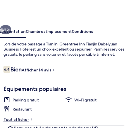
Inn
Tianjin
Dabeiyuan
cédent
Suivant
Business
52+
Présentation
Chambres
Emplacement
Conditions
Hotel
Lors de votre passage à Tianjin, Greentree Inn Tianjin Dabeiyuan
Business Hotel est un choix excellent où séjourner. Parmi les services
gratuits, le parking sans voiturier et l'accès par câble à Internet.
Avis
Bien
6,4
Afficher 14 avis
6,4 sur 10
voyageurs
Équipements populaires
Hall
Parking gratuit
Wi-Fi gratuit
Restaurant
Tout afficher