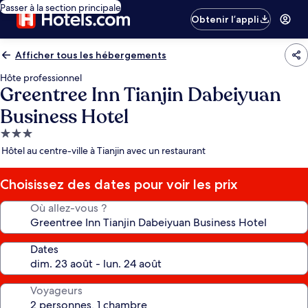
Passer à la section principale
Obtenir l’appli
Afficher tous les hébergements
Hôte professionnel
Greentree Inn Tianjin Dabeiyuan
Business Hotel
Hébergement
3.0 étoiles
Hôtel au centre-ville à Tianjin avec un restaurant
Choisissez des dates pour voir les prix
Où allez-vous ?
Dates
Voyageurs