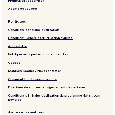
Promouvoir vos services
e
o
I
a
l
n
l
H
n
o
Agents de voyages
t
o
G
j
C
s
g
i
l
Politiques
y
n
u
A
b
Conditions générales d’utilisation
c
a
Conditions Générales d’Utilisation d’Abritel
d
e
Accessibilité
m
i
Politique sur la protection des données
c
Cookies
E
x
Mentions légales / Nous contacter
c
h
Comment fonctionne notre site
a
n
Directives de contenu et signalement de contenus
g
Conditions générales d’utilisation du programme Hotels.com
e
Rewards
s
C
e
Autres informations
n