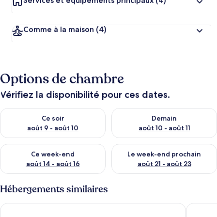
Services et équipements principaux
(4)
Comme à la maison
(4)
Options de chambre
Vérifiez la disponibilité pour ces dates.
Vérifier la disponibilité pour ce soir août 9 - août 10
Vérifier la disponibilité pour 
Ce soir
Demain
août 9 - août 10
août 10 - août 11
Vérifier la disponibilité pour ce week-end août 14 - août 16
Vérifier la disponibilité pour
Ce week-end
Le week-end prochain
août 14 - août 16
août 21 - août 23
Hébergements similaires
Vienna Classic Hotel (Eye of Tianjin Ancient Culture Street)
HanTing H