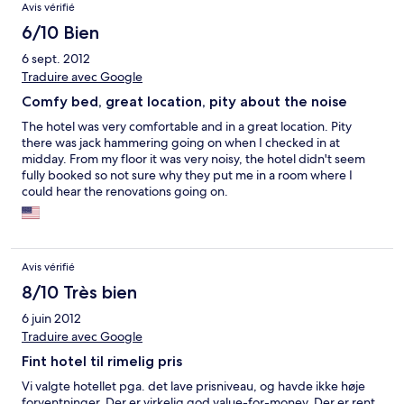
Avis vérifié
6/10 Bien
6 sept. 2012
Traduire avec Google
Comfy bed, great location, pity about the noise
The hotel was very comfortable and in a great location. Pity
there was jack hammering going on when I checked in at
midday. From my floor it was very noisy, the hotel didn't seem
fully booked so not sure why they put me in a room where I
could hear the renovations going on.
Avis vérifié
8/10 Très bien
6 juin 2012
Traduire avec Google
Fint hotel til rimelig pris
Vi valgte hotellet pga. det lave prisniveau, og havde ikke høje
forventninger. Der er virkelig god value-for-money. Der er rent,