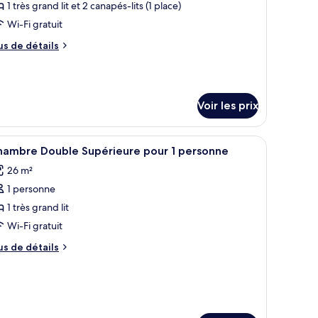
e
1 très grand lit et 2 canapés-lits (1 place)
ne
ype
Wi-Fi gratuit
ace
e
us
us de détails
hambre :
e
uite
tails
r
unior
Double
Voir les prix
pe
ingle
e
se)
hambre
 une télévision, une petite table et une vue sur le paysage urbain.
fficher
Une chambre d’hôtel avec un grand lit, une ta
ite
5
hambre Double Supérieure pour 1 personne
outes
nior
26 m²
ouble
s
ngle
1 personne
hotos
e)
our
1 très grand lit
e
Wi-Fi gratuit
ype
us
us de détails
e
e
hambre :
tails
r
hambre
ouble
pe