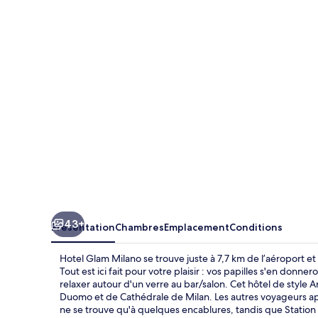
Glam
Milano
43+
Présentation
Chambres
Emplacement
Conditions
Hotel Glam Milano se trouve juste à 7,7 km de l’aéroport et
Tout est ici fait pour votre plaisir : vos papilles s'en donn
relaxer autour d'un verre au bar/salon. Cet hôtel de style 
Duomo et de Cathédrale de Milan. Les autres voyageurs appr
ne se trouve qu'à quelques encablures, tandis que Station