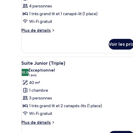
ce
chambre
4 personnes
type
1 très grand lit et 1 canapé-lit (1 place)
de
Wi-Fi gratuit
chambre :
Chambre
Plus
Plus de détails
Triple
de
détails
Supérieure
Voir les pri
sur
le
type
Afficher
Une chambre d’hôtel avec un gra
5
de
Suite Junior (Triple)
toutes
chambre
Exceptionnel
Chambre
les
10,0
10,0 sur 10
(1 avis)
1 avis
Triple
photos
40 m²
Supérieure
pour
1 chambre
ce
3 personnes
type
1 très grand lit et 2 canapés-lits (1 place)
de
Wi-Fi gratuit
chambre :
Suite
Plus
Plus de détails
Junior
de
détails