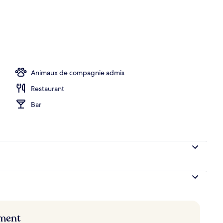
r buffet servi tous les jours en supplément
Animaux de compagnie admis
Restaurant
Bar
ement