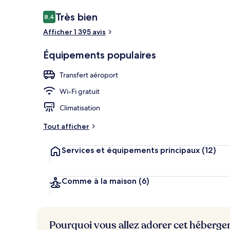
Avis
Très bien
8,4
8,4 sur 10
voyageurs
Afficher 1 395 avis
Petit déjeune
Équipements populaires
Transfert aéroport
Wi-Fi gratuit
Climatisation
Tout afficher
Services et équipements principaux
(12)
Comme à la maison
(6)
Pourquoi vous allez adorer cet héberg