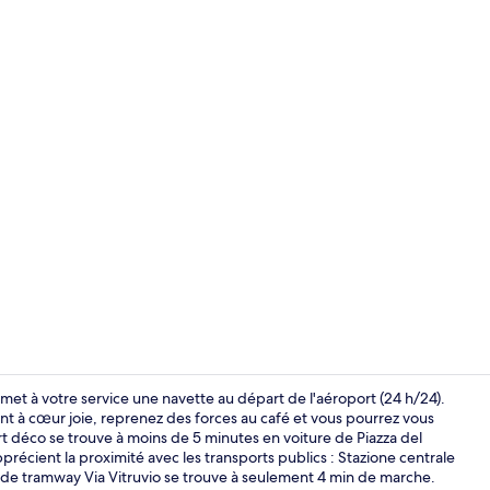
Vue de la c
 met à votre service une navette au départ de l'aéroport (24 h/24).
eront à cœur joie, reprenez des forces au café et vous pourrez vous
Art déco se trouve à moins de 5 minutes en voiture de Piazza del
Couette en d
écient la proximité avec les transports publics : Stazione centrale
 de tramway Via Vitruvio se trouve à seulement 4 min de marche.