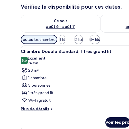
Vérifiez la disponibilité pour ces dates.
Vérifier la disponibilité pour ce soir août 6 - août 7
Vérifier la di
Ce soir
août 6 - août 7
a
Filtres
Toutes les chambres
1 lit
2 lits
3+ lits
disponibles
Afficher
Une chambre d’hôtel avec un li
pour
4
Chambre Double Standard, 1 très grand lit
toutes
les
Excellent
les
8,6
chambres
8,6 sur 10
(94 avis)
94 avis
photos
23 m²
pour
1 chambre
ce
3 personnes
type
1 très grand lit
de
Wi-Fi gratuit
chambre :
Chambre
Plus
Plus de détails
Double
de
détails
Standard,
Voir les pri
sur
1