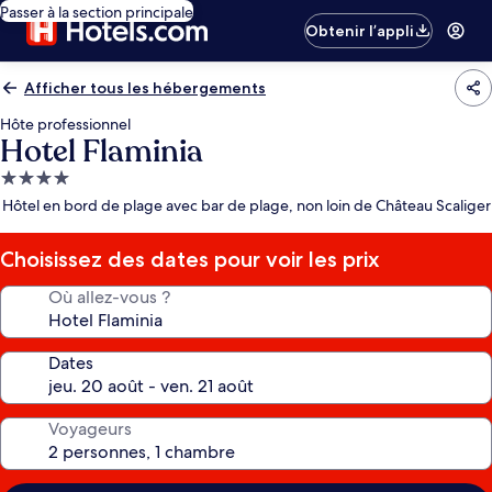
Passer à la section principale
Obtenir l’appli
Afficher tous les hébergements
Hôte professionnel
Hotel Flaminia
Hébergement
4.0 étoiles
Hôtel en bord de plage avec bar de plage, non loin de Château Scaliger
Choisissez des dates pour voir les prix
Où allez-vous ?
Dates
Voyageurs