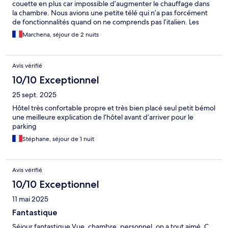
couette en plus car impossible d’augmenter le chauffage dans
la chambre. Nous avions une petite télé qui n’a pas forcément
de fonctionnalités quand on ne comprends pas l’italien. Les
chambres ne sont pas insonorisées, nous entendions tout,
Marchena, séjour de 2 nuits
bruyant dans les couloirs du coup Petit dej satisfaisant
Avis vérifié
10/10 Exceptionnel
25 sept. 2025
Hôtel très confortable propre et très bien placé seul petit bémol
une meilleure explication de l’hôtel avant d’arriver pour le
parking
Stéphane, séjour de 1 nuit
Avis vérifié
10/10 Exceptionnel
11 mai 2025
Fantastique
Séjour fantastique Vue, chambre, personnel, on a tout aimé. C