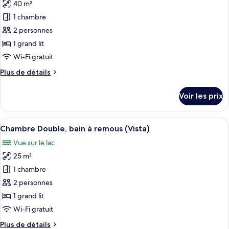
Double
40 m²
photos
Confort,
pour
1 chambre
dans
ce
les
2 personnes
dépendances
type
1 grand lit
de
Wi-Fi gratuit
chambre :
Plus
Plus de détails
Suite
de
Junior,
détails
Voir les prix
vue
sur
le
lac
type
Afficher
Une terrasse en bois avec un jacuzzi, d
11
de
Chambre Double, bain à remous (Vista)
toutes
chambre
Vue sur le lac
Suite
les
Junior,
25 m²
photos
vue
pour
1 chambre
lac
ce
2 personnes
type
1 grand lit
de
Wi-Fi gratuit
chambre :
Plus
Plus de détails
Chambre