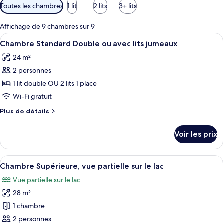
Filtres
Toutes les chambres
1 lit
2 lits
3+ lits
disponibles
pour
Affichage de 9 chambres sur 9
les
Afficher
Une chambre d’hôtel bien aménagée, av
17
Chambre Standard Double ou avec lits jumeaux
chambres
toutes
24 m²
les
2 personnes
photos
pour
1 lit double OU 2 lits 1 place
ce
Wi-Fi gratuit
type
Plus
Plus de détails
de
de
chambre :
détails
Voir les prix
sur
Chambre
le
Standard
type
Afficher
Une chambre d’hôtel moderne dotée d’u
Double
5
de
Chambre Supérieure, vue partielle sur le lac
toutes
chambre
ou
Vue partielle sur le lac
Chambre
les
avec
Standard
28 m²
photos
lits
Double
pour
1 chambre
jumeaux
ou
ce
avec
2 personnes