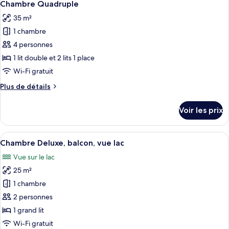
20
de
Chambre Quadruple
toutes
chambre
35 m²
Chambre
les
Triple
1 chambre
photos
pour
4 personnes
ce
1 lit double et 2 lits 1 place
type
Wi-Fi gratuit
de
Plus
Plus de détails
chambre :
de
Chambre
détails
Voir les prix
sur
Quadruple
le
type
Afficher
Une chambre d’hôtel avec un grand lit, 
22
de
Chambre Deluxe, balcon, vue lac
toutes
chambre
Vue sur le lac
Chambre
les
Quadruple
25 m²
photos
pour
1 chambre
ce
2 personnes
type
1 grand lit
de
Wi-Fi gratuit