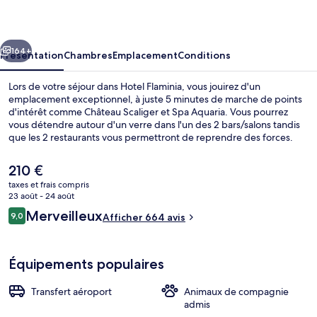
cédent
Suivant
164+
Présentation
Chambres
Emplacement
Conditions
Lors de votre séjour dans Hotel Flaminia, vous jouirez d'un
emplacement exceptionnel, à juste 5 minutes de marche de points
d'intérêt comme Château Scaliger et Spa Aquaria. Vous pourrez
vous détendre autour d'un verre dans l'un des 2 bars/salons tandis
que les 2 restaurants vous permettront de reprendre des forces.
Parmi les autres petits avantages de cet hébergement figurent un
bar à la plage, un snack-bar/une épicerie fine, et une terrasse. Les
Le
210 €
autres voyageurs adorent le personnel attentionné et
prix
taxes et frais compris
l'emplacement.
actuel
23 août - 24 août
Bar de plage
est
Avis
Merveilleux
9,0
Afficher 664 avis
de
9,0 sur 10
voyageurs
210 €.
Équipements populaires
Transfert aéroport
Animaux de compagnie
admis