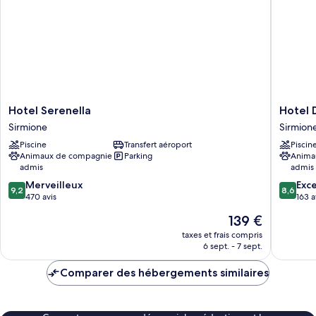
Junior
Suite
Hotel
Hotel
Hotel Serenella
Hotel 
Serenella
Désirée
Sirmione
Sirmion
Sirmione
by
Piscine
Transfert aéroport
Piscin
Double
Animaux de compagnie
Parking
Anima
Hospital
admis
admis
Sirmion
9.2
8.6
Merveilleux
Exce
9,2
8,6
sur
sur
470 avis
163 a
10,
10,
Le
139 €
Merveilleux,
Excellen
nouveau
470 avis
163 avis
taxes et frais compris
prix
6 sept. - 7 sept.
est
de
Comparer des hébergements similaires
139 €