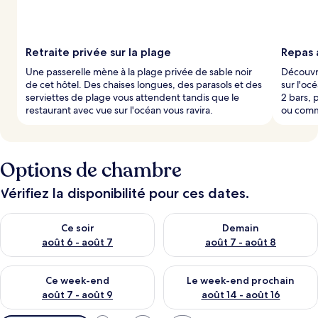
Retraite privée sur la plage
Repas 
Une passerelle mène à la plage privée de sable noir
Découvre
de cet hôtel. Des chaises longues, des parasols et des
sur l'oc
serviettes de plage vous attendent tandis que le
2 bars, 
restaurant avec vue sur l'océan vous ravira.
ou com
Options de chambre
Vérifiez la disponibilité pour ces dates.
Vérifier la disponibilité pour ce soir août 6 - août 7
Vérifier la disponibilité pour 
Ce soir
Demain
août 6 - août 7
août 7 - août 8
Vérifier la disponibilité pour ce week-end août 7 - août 9
Vérifier la disponibilité pour 
Ce week-end
Le week-end prochain
août 7 - août 9
août 14 - août 16