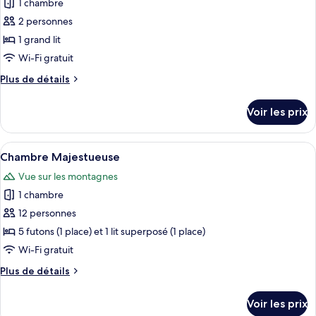
Quadruple
1 chambre
photos
Deluxe,
pour
2 personnes
1
ce
chambre
1 grand lit
type
Wi-Fi gratuit
de
Plus
Plus de détails
chambre :
de
Chambre
détails
Voir les prix
sur
Double
le
Signature
type
Afficher
Une chambre d’hôtel avec un plancher e
11
de
Chambre Majestueuse
toutes
chambre
Vue sur les montagnes
Chambre
les
Double
1 chambre
photos
Signature
pour
12 personnes
ce
5 futons (1 place) et 1 lit superposé (1 place)
type
Wi-Fi gratuit
de
Plus
Plus de détails
chambre :
de
Chambre
détails
Voir les prix
sur
Majestueuse