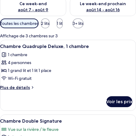
Vérifier la disponibilité pour ce week-end août 7 - août 9
Vérifier la disponibilité pour 
Ce week-end
Le week-end prochain
août 7 - août 9
août 14 - août 16
Filtres
Toutes les chambres
2 lits
1 lit
3+ lits
disponibles
pour
Affichage de 3 chambres sur 3
les
Afficher
Une chambre d’hôtel avec deux lits sim
9
Chambre Quadruple Deluxe, 1 chambre
chambres
toutes
1 chambre
les
4 personnes
photos
pour
1 grand lit et 1 lit 1 place
ce
Wi-Fi gratuit
type
Plus
Plus de détails
de
de
chambre :
détails
Voir les prix
sur
Chambre
le
Quadruple
type
Afficher
Un lit simple avec un cadre en bois et 
Deluxe,
13
de
Chambre Double Signature
toutes
chambre
1
Vue sur la rivière / le fleuve
Chambre
les
chambre