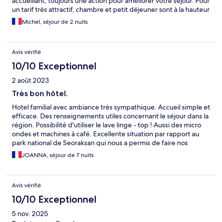
accueillant, toujours une action pour améliorer votre séjour. Pour
un tarif très attractif, chambre et petit déjeuner sont à la hauteur
Michel, séjour de 2 nuits
Avis vérifié
10/10 Exceptionnel
2 août 2023
Très bon hôtel.
Hotel familial avec ambiance très sympathique. Accueil simple et
efficace. Des renseignements utiles concernant le séjour dans la
région. Possibilité d'utiliser le lave linge - top ! Aussi des micro
ondes et machines à café. Excellente situation par rapport au
park national de Seoraksan qui nous a permis de faire nos
randonnées sans problème de transport. Cerise sur le gâteau : à
JOANNA, séjour de 7 nuits
notre départ on nous a déposé à la gare routière de Sokcho
(15km) en voiture ! On y reviendra avec grand plaisir.
Avis vérifié
10/10 Exceptionnel
5 nov. 2025