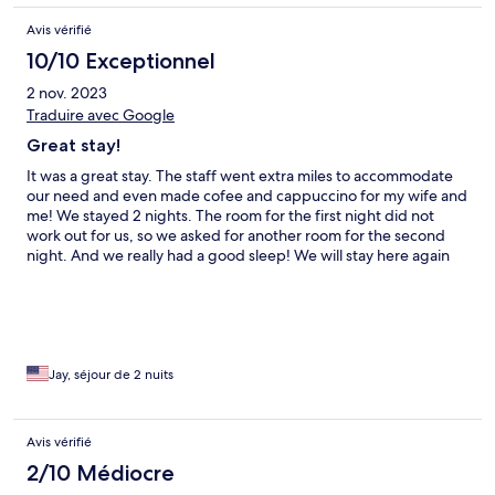
Avis vérifié
10/10 Exceptionnel
2 nov. 2023
Traduire avec Google
Great stay!
It was a great stay. The staff went extra miles to accommodate
our need and even made cofee and cappuccino for my wife and
me! We stayed 2 nights. The room for the first night did not
work out for us, so we asked for another room for the second
night. And we really had a good sleep! We will stay here again
next time we visit the area. P.S. 70's songs are played outside
and the lobby. We loved them.
Jay, séjour de 2 nuits
Avis vérifié
2/10 Médiocre