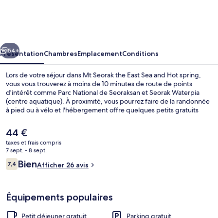
Seorak
the
East
cédent
Suivant
Sea
54+
Présentation
Chambres
Emplacement
Conditions
and
Lors de votre séjour dans Mt Seorak the East Sea and Hot spring,
Hot
vous vous trouverez à moins de 10 minutes de route de points
d'intérêt comme Parc National de Seoraksan et Seorak Waterpia
spring
(centre aquatique). À proximité, vous pourrez faire de la randonnée
à pied ou à vélo et l'hébergement offre quelques petits gratuits
plus comme l'accès Wi-Fi, le parking sans voiturier et un petit
déjeuner en libre-service proposé tous les jours, entre 06 h 00 et
Le
44 €
10 h 00.
prix
taxes et frais compris
actuel
7 sept. - 8 sept.
Plage à proximité, sable blanc
est
Avis
Bien
7,4
Afficher 26 avis
de
7,4 sur 10
voyageurs
44 €.
Équipements populaires
Petit déjeuner gratuit
Parking gratuit