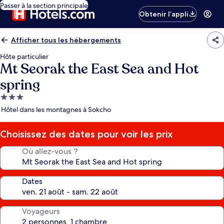
Passer à la section principale
Obtenir l’appli
Afficher tous les hébergements
Hôte particulier
Mt Seorak the East Sea and Hot
spring
Hébergement
3.0 étoiles
Hôtel dans les montagnes à Sokcho
Choisissez des dates pour voir les prix
Où allez-vous ?
Dates
Voyageurs