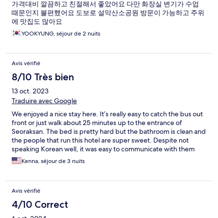
가격대비 깔끔하고 친절해서 좋았어요 다만 화장실 변기가 수업
때문인지 불편했어요 도보로 설악산소공원 방문이 가능하고 주위
에 맛집도 많아요
YOOKYUNG, séjour de 2 nuits
Avis vérifié
8/10 Très bien
13 oct. 2023
Traduire avec Google
We enjoyed a nice stay here. It’s really easy to catch the bus out
front or just walk about 25 minutes up to the entrance of
Seoraksan. The bed is pretty hard but the bathroom is clean and
the people that run this hotel are super sweet. Despite not
speaking Korean well, it was easy to communicate with them
and check-in/out was really fast.
Kenna, séjour de 3 nuits
Avis vérifié
4/10 Correct