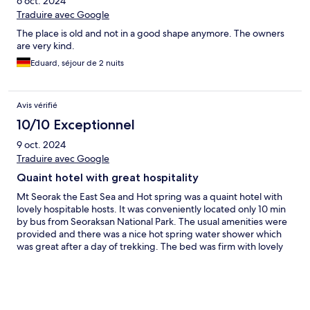
6 oct. 2024
Traduire avec Google
The place is old and not in a good shape anymore. The owners
are very kind.
Eduard, séjour de 2 nuits
Avis vérifié
10/10 Exceptionnel
9 oct. 2024
Traduire avec Google
Quaint hotel with great hospitality
Mt Seorak the East Sea and Hot spring was a quaint hotel with
lovely hospitable hosts. It was conveniently located only 10 min
by bus from Seoraksan National Park. The usual amenities were
provided and there was a nice hot spring water shower which
was great after a day of trekking. The bed was firm with lovely
soft pillows and quilt. It was value for money. I would stay there
again.