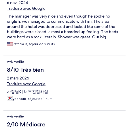
6 nov. 2024
Traduire avec Google
The manager was very nice and even though he spoke no
english, we managed to communicate with him. The area
around the hotel was depressed and looked like some of the
buildings were closed, almost a boarded up feeling. The beds
were hard as a rock, literally. Shower was great. Our big
problem was mosquitos in the room. Even though the screens
Patricia D, séjour de 2 nuits
looked fine, mosquitos kept coming in. My daughter had at
least 15 bites, many of them on her face from during the night.
They buzzed us all night long. No one slept and the main reason
Avis vérifié
we went there was to climb and we did not do that because we
were all exhausted. Also we noticed a lot of smooched
8/10 Très bien
mosquitos on the wall so obviously it was a problem. The
2 mars 2026
location was great. We were right by the National Park so it was
very convenient. Breakfast was included but it was only coffee
Traduire avec Google
and toast with strawberry jam. We booked and paid for two
사장님이 너무친절하심
nights. We left first thing after the first night. We are looking for
a refund. Definitely not what I would call a hotels.com property.
yeonsub, séjour de 1 nuit
Avis vérifié
2/10 Médiocre