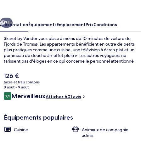
Vander
cédent
Suivant
74+
Présentation
Équipements
Emplacement
Prix
Conditions
Skaret by Vander vous place à moins de 10 minutes de voiture de
Fjords de Tromsø. Les appartements bénéficient en outre de petits
plus pratiques comme une cuisine, une télévision à écran plat et un
pommeau de douche à « effet pluie ». Les autres voyageurs ne
tarissent pas d'éloges en ce qui concerne le personnel attentionné
et l'emplacement.
Le
126 €
prix
taxes et frais compris
actuel
8 août - 9 août
Vue de la chambre
est
Avis
Merveilleux
9,2
Afficher 601 avis
de
9,2 sur 10
voyageurs
126 €.
Équipements populaires
Cuisine
Animaux de compagnie
admis