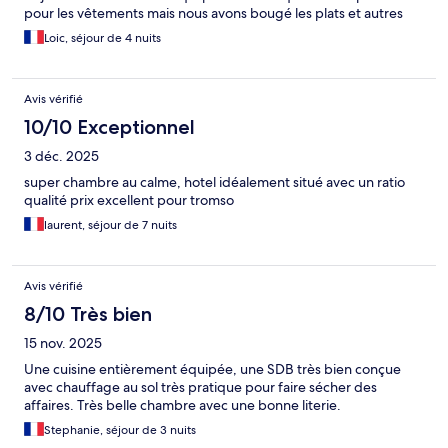
pour les vêtements mais nous avons bougé les plats et autres
ustensiles de cuisine pour avoir deux grands placards. Je
Loic, séjour de 4 nuits
reviendrai l'an prochain ;-)
Avis vérifié
10/10 Exceptionnel
3 déc. 2025
super chambre au calme, hotel idéalement situé avec un ratio
qualité prix excellent pour tromso
laurent, séjour de 7 nuits
Avis vérifié
8/10 Très bien
15 nov. 2025
Une cuisine entièrement équipée, une SDB très bien conçue
avec chauffage au sol très pratique pour faire sécher des
affaires. Très belle chambre avec une bonne literie.
Stephanie, séjour de 3 nuits