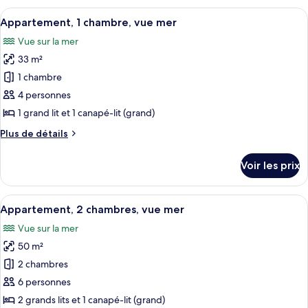
mer
type
Afficher
Un salon moderne avec un canapé, un f
11
de
Appartement, 1 chambre, vue mer
toutes
chambre
Vue sur la mer
Studio,
les
vue
33 m²
photos
mer
pour
1 chambre
ce
4 personnes
type
1 grand lit et 1 canapé-lit (grand)
de
Plus
Plus de détails
chambre :
de
Appartement,
détails
Voir les prix
sur
1
le
chambre,
type
Afficher
Une chambre d’hôtel moderne dotée d’u
vue
17
de
Appartement, 2 chambres, vue mer
toutes
mer
chambre
Vue sur la mer
Appartement,
les
1
50 m²
photos
chambre,
pour
2 chambres
vue
ce
mer
6 personnes
type
2 grands lits et 1 canapé-lit (grand)