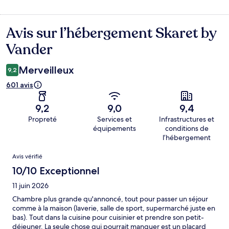
Avis sur l’hébergement Skaret by
Avis
Vander
Merveilleux
9,2
601 avis
9,2
9,0
9,4
Propreté
Services et
Infrastructures et
équipements
conditions de
l’hébergement
Avis
Avis vérifié
10/10 Exceptionnel
11 juin 2026
Chambre plus grande qu'annoncé, tout pour passer un séjour
comme à la maison (laverie, salle de sport, supermarché juste en
bas). Tout dans la cuisine pour cuisinier et prendre son petit-
déjeuner. La seule chose qui pourrait manquer est un placard