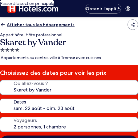
Passer à la section principale
Obtenir l’appli
Afficher tous les hébergements
Appart’hôtel
·
Hôte professionnel
Skaret by Vander
Hébergement
4.0 étoiles
Appartements au centre-ville à Tromsø avec cuisines
Choisissez des dates pour voir les prix
Où allez-vous ?
Dates
Voyageurs