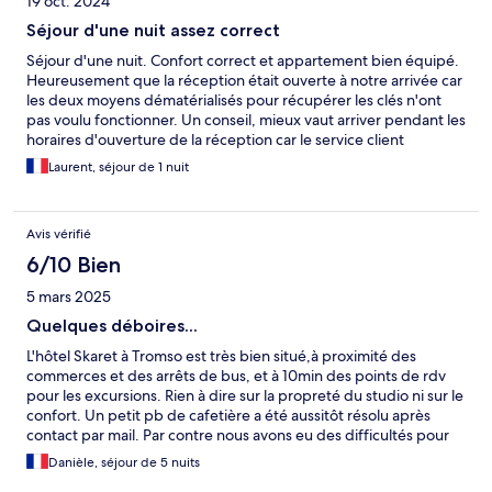
19 oct. 2024
Séjour d'une nuit assez correct
Séjour d'une nuit. Confort correct et appartement bien équipé.
Heureusement que la réception était ouverte à notre arrivée car
les deux moyens dématérialisés pour récupérer les clés n'ont
pas voulu fonctionner. Un conseil, mieux vaut arriver pendant les
horaires d'ouverture de la réception car le service client
contacté n'a pas réussi à débloquer notre situation à distance.
Laurent, séjour de 1 nuit
Avis vérifié
6/10 Bien
5 mars 2025
Quelques déboires...
L'hôtel Skaret à Tromso est très bien situé,à proximité des
commerces et des arrêts de bus, et à 10min des points de rdv
pour les excursions. Rien à dire sur la propreté du studio ni sur le
confort. Un petit pb de cafetière a été aussitôt résolu après
contact par mail. Par contre nous avons eu des difficultés pour
accéder à notre chambre. Le fait qu'il n'y ait pas de réception a
Danièle, séjour de 5 nuits
posé pb. Nous sommes arrivés après 21h suite à notre vol