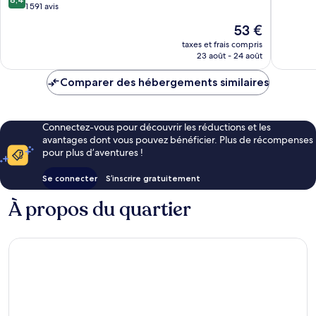
sur
1 591 avis
10,
10,
Très
Le
53 €
Très
bien,
nouveau
bien,
taxes et frais compris
1 014 avi
prix
23 août - 24 août
1 591 avis
est
de
Comparer des hébergements similaires
53 €
Connectez-vous pour découvrir les réductions et les
avantages dont vous pouvez bénéficier. Plus de récompenses
pour plus d’aventures !
Se connecter
S’inscrire gratuitement
À propos du quartier