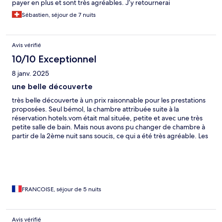
payer en plus et sont très agréables. J’y retournerai
Sébastien, séjour de 7 nuits
Avis vérifié
10/10 Exceptionnel
8 janv. 2025
une belle découverte
très belle découverte à un prix raisonnable pour les prestations
proposées. Seul bémol, la chambre attribuée suite à la
réservation hotels.vom était mal située, petite et avec une très
petite salle de bain. Mais nous avons pu changer de chambre à
partir de la 2ème nuit sans soucis, ce qui a été très agréable. Les
piscines sont très agréables et propres dans un cadre
buccolique. Le personnel étant pour la plupart avenant et
charmant.
FRANCOISE, séjour de 5 nuits
Avis vérifié