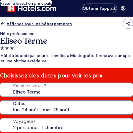
Passer à la section principale
Obtenir l’appli
Afficher tous les hébergements
Hôte professionnel
Eliseo Terme
Hébergement
3.0 étoiles
Hôtel très pratique pour les familles à Montegrotto Terme avec un spa
et une piscine extérieure
Choisissez des dates pour voir les prix
Où allez-vous ?
Dates
Voyageurs