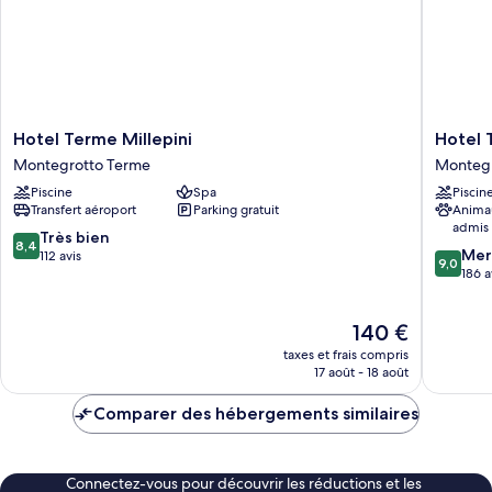
Hotel
Hotel
Hotel Terme Millepini
Hotel 
Terme
Terme
Montegrotto Terme
Montegr
Millepini
Delle
Piscine
Spa
Piscin
Montegrotto
Nazioni
Transfert aéroport
Parking gratuit
Anima
Terme
Montegr
admis
Terme
8.4
Très bien
8,4
9.0
Mer
sur
112 avis
9,0
sur
186 a
10,
10,
Très
Merveill
bien,
Le
140 €
186 avis
112 avis
nouveau
taxes et frais compris
prix
17 août - 18 août
est
de
Comparer des hébergements similaires
140 €
Connectez-vous pour découvrir les réductions et les