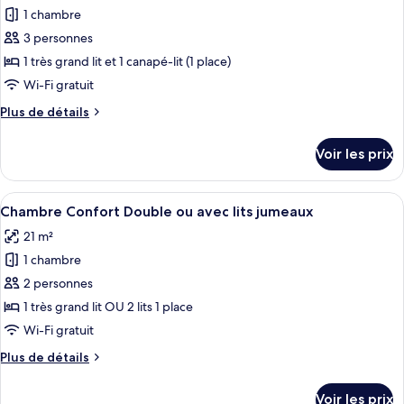
lits
Supérieure
1 chambre
photos
jumeaux
Double
pour
3 personnes
ou
ce
avec
1 très grand lit et 1 canapé-lit (1 place)
lits
type
Wi-Fi gratuit
jumeaux
de
Plus
Plus de détails
chambre :
de
Chambre
détails
Voir les prix
sur
Deluxe
le
Double
type
Afficher
Une chambre d’hôtel comprenant un lit
ou
8
de
Chambre Confort Double ou avec lits jumeaux
toutes
avec
chambre
21 m²
Chambre
les
lits
Deluxe
1 chambre
photos
jumeaux
Double
pour
2 personnes
ou
ce
avec
1 très grand lit OU 2 lits 1 place
lits
type
Wi-Fi gratuit
jumeaux
de
Plus
Plus de détails
chambre :
de
Chambre
détails
Voir les prix