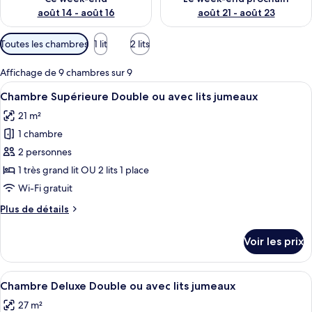
août 14 - août 16
août 21 - août 23
Filtres
Toutes les chambres
1 lit
2 lits
disponibles
pour
Affichage de 9 chambres sur 9
les
Afficher
Une chambre d’hôtel avec un grand lit,
12
Chambre Supérieure Double ou avec lits jumeaux
chambres
toutes
21 m²
les
1 chambre
photos
pour
2 personnes
ce
1 très grand lit OU 2 lits 1 place
type
Wi-Fi gratuit
de
Plus
Plus de détails
chambre :
de
Chambre
détails
Voir les prix
sur
Supérieure
le
Double
type
Afficher
Une chambre à coucher avec une tête d
ou
8
de
Chambre Deluxe Double ou avec lits jumeaux
toutes
avec
chambre
27 m²
Chambre
les