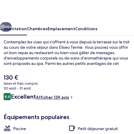
Terme
cédent
Suivant
65+
Présentation
Chambres
Emplacement
Conditions
Contemplez les vues qui s'offrent à vous depuis la terrasse sur le toit
au cours de votre séjour dans Eliseo Terme. Vous pouvez vous offrir
un bon repas au restaurant ou bien vous gâter de massages,
d'enveloppements corporels ou de soins d'aromathérapie qui vous
sont proposés au spa. Parmi les autres petits avantages de cet
hébergement figurent une piscine couverte, une piscine extérieure
et un bar en bord de piscine.
Le
130 €
prix
taxes et frais compris
actuel
30 août - 31 août
Piscine couverte, piscine extérieure, p
est
Avis
Excellent
8,6
Afficher 139 avis
de
8,6 sur 10
voyageurs
130 €.
Équipements populaires
Piscine
Petit déjeuner gratuit