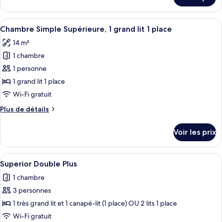
sur
Confort
le
Double
type
Afficher
Une chambre d’hôtel avec un grand lit,
ou
6
de
Chambre Simple Supérieure, 1 grand lit 1 place
toutes
avec
chambre
14 m²
Chambre
les
lits
Confort
1 chambre
photos
jumeaux
Double
pour
1 personne
ou
ce
avec
1 grand lit 1 place
lits
type
Wi-Fi gratuit
jumeaux
de
Plus
Plus de détails
chambre :
de
Chambre
détails
Voir les prix
sur
Simple
le
Supérieure,
type
Afficher
Une chambre d’hôtel avec un grand lit,
1
1
de
Superior Double Plus
toutes
grand
chambre
1 chambre
Chambre
les
lit
Simple
3 personnes
photos
1
Supérieure,
pour
1 très grand lit et 1 canapé-lit (1 place) OU 2 lits 1 place
place
1
ce
grand
Wi-Fi gratuit