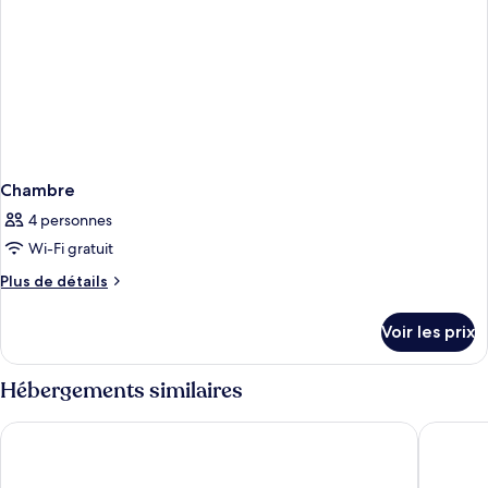
Chambre
4 personnes
Wi-Fi gratuit
Plus
Plus de détails
de
détails
Voir les prix
sur
le
type
Hébergements similaires
de
chambre
Hotel Terme Millepini
Hotel Te
Chambre