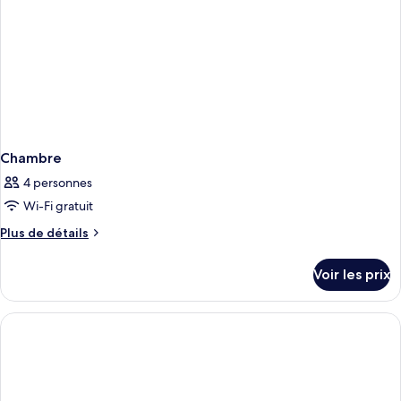
Chambre
4 personnes
Wi-Fi gratuit
Plus
Plus de détails
de
détails
Voir les prix
sur
le
type
de
chambre
Chambre