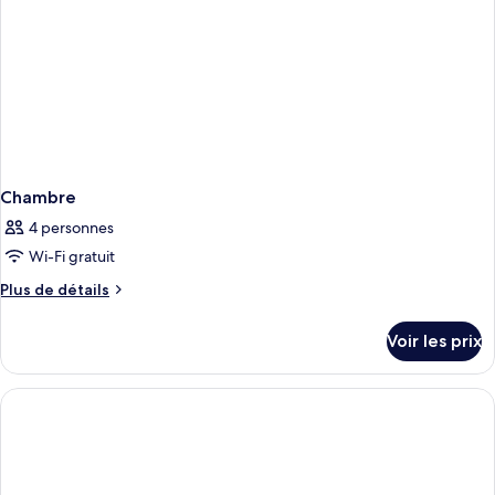
Chambre
4 personnes
Wi-Fi gratuit
Plus
Plus de détails
de
détails
Voir les prix
sur
le
type
de
chambre
Chambre