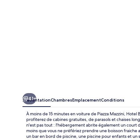
Beau
Rivage
Pineta
41+
Présentation
Chambres
Emplacement
Conditions
À moins de 15 minutes en voiture de Piazza Mazzini, Hotel
profiterez de cabines gratuites, de parasols et chaises lon
n'est pas tout : l'hébergement abrite également un court d
moins que vous ne préfériez prendre une boisson fraiche au
un bar en bord de piscine, une piscine pour enfants et un