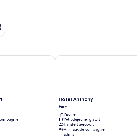
(2
Adults
+
2
Children)
x
Hotel Anthony
Hotel
i
Hotel Anthony
Anthony
Faro
Faro
Piscine
 compagnie
Petit déjeuner gratuit
Transfert aéroport
Animaux de compagnie
admis