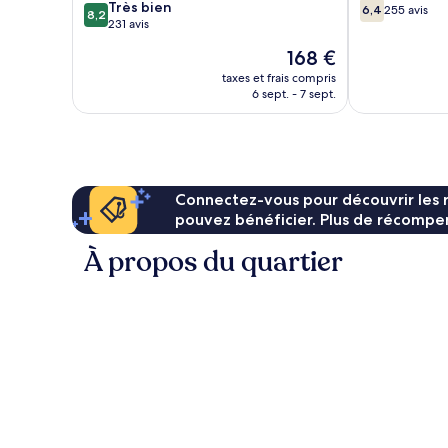
8.2
6.4
Très bien
6,4
255 avis
8,2
sur
sur
231 avis
10,
10,
Le
168 €
Très
255 avis
nouveau
bien,
taxes et frais compris
prix
6 sept. - 7 sept.
231 avis
est
de
168 €
Connectez-vous pour découvrir les 
pouvez bénéficier. Plus de récompen
À propos du quartier