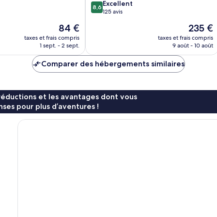
8.6
Excellent
8,6
sur
125 avis
10,
Le
Le
84 €
235 €
Excellent,
nouveau
nouveau
125 avis
taxes et frais compris
taxes et frais compris
prix
prix
1 sept. - 2 sept.
9 août - 10 août
est
est
de
de
Comparer des hébergements similaires
84 €
235 €
réductions et les avantages dont vous
ses pour plus d’aventures !