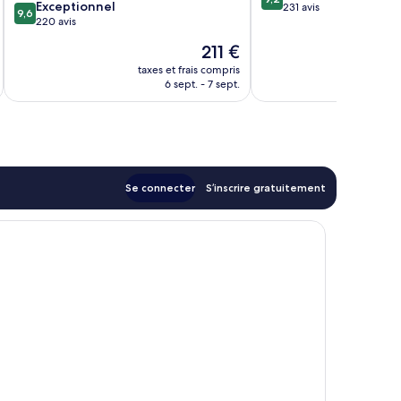
9.6
Exceptionnel
sur
231 avis
9,6
sur
220 avis
10,
10,
Merveilleux,
Le
211 €
Exceptionnel,
231 avis
nouveau
220 avis
taxes et frais compris
tax
prix
6 sept. - 7 sept.
est
de
211 €
Se connecter
S’inscrire gratuitement