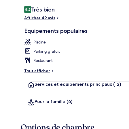
Avis
Très bien
8,2
8,2 sur 10
voyageurs
Afficher 49 avis
Piscine extér
Équipements populaires
Piscine
Parking gratuit
Restaurant
Tout afficher
Services et équipements principaux
(12)
Pour la famille
(6)
Options de chambre