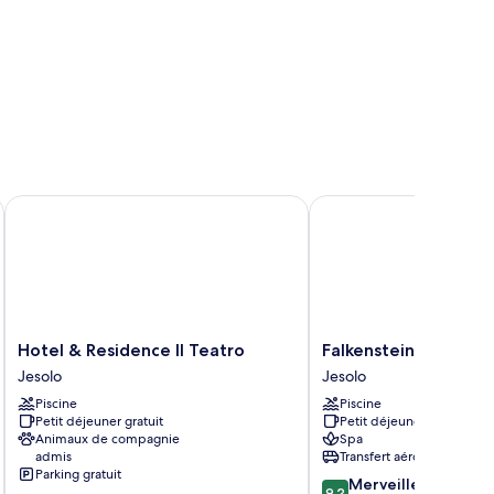
Hotel & Residence Il Teatro
Falkensteiner Hotel & 
Hotel
Falkensteiner
Hotel & Residence Il Teatro
Falkensteiner Hotel 
&
Hotel
Jesolo
Jesolo
Residence
&
Piscine
Piscine
Il
Spa
Petit déjeuner gratuit
Petit déjeuner gratuit
Teatro
Jesolo
Animaux de compagnie
Spa
Jesolo
Jesolo
admis
Transfert aéroport
Parking gratuit
9.2
Merveilleux
9,2