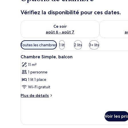
Vérifiez la disponibilité pour ces dates.
Vérifier la disponibilité pour ce soir août 6 - août 7
Vérifier la di
Ce soir
août 6 - août 7
a
Filtres
Toutes les chambres
1 lit
2 lits
3+ lits
disponibles
Afficher
Une chambre à coucher compren
pour
6
Chambre Simple, balcon
toutes
les
11 m²
les
chambres
1 personne
photos
pour
1 lit 1 place
ce
Wi-Fi gratuit
type
Plus
Plus de détails
de
de
chambre :
détails
sur
Chambre
le
Voir les pri
Simple,
type
balcon
de