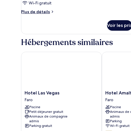
ce
+
Wi-Fi gratuit
1
type
Plus
Plus de détails
Child)
de
de
chambre :
détails
Voir les pri
sur
Quadrupla
le
Superior
type
Hébergements similaires
(2
de
chambre
adulti+
Quadrupla
Hotel Las Vegas
Hotel Amalfi
2
Superior
bambini)
(2
adulti+
2
bambini)
Hotel
Hotel
Hotel Las Vegas
Hotel Amalf
Las
Amalfi
Faro
Faro
Vegas
Faro
Piscine
Piscine
Faro
Petit déjeuner gratuit
Animaux de
Animaux de compagnie
admis
admis
Parking
Parking gratuit
Wi-Fi gratuit