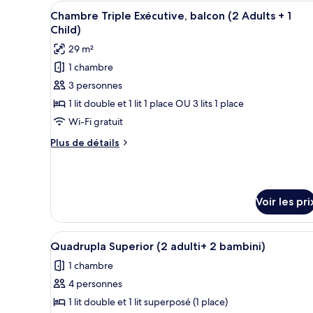
Afficher
Une chambre à coucher compren
chambre
1
Chambre Triple Exécutive, balcon (2 Adults + 1
Chambre
toutes
Child)
Simple,
les
balcon
29 m²
photos
1 chambre
pour
3 personnes
ce
type
1 lit double et 1 lit 1 place OU 3 lits 1 place
de
Wi-Fi gratuit
chambre :
Plus
Plus de détails
Chambre
de
Triple
détails
sur
Exécutive,
le
balcon
Voir les pri
type
(2
de
chambre
Adults
Afficher
Une chambre moderne avec un g
Chambre
2
Quadrupla Superior (2 adulti+ 2 bambini)
+
toutes
Triple
1
1 chambre
Exécutive,
les
Child)
balcon
4 personnes
photos
(2
pour
1 lit double et 1 lit superposé (1 place)
Adults