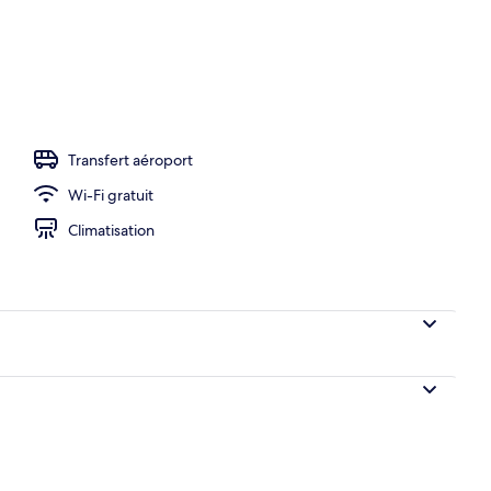
ieure, parasols de plage, chaises longues
Transfert aéroport
Wi-Fi gratuit
Climatisation