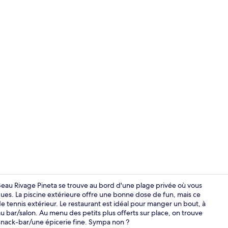
Vue aérienn
 Beau Rivage Pineta se trouve au bord d'une plage privée où vous
gues. La piscine extérieure offre une bonne dose de fun, mais ce
e tennis extérieur. Le restaurant est idéal pour manger un bout, à
Quadrupla Su
 bar/salon. Au menu des petits plus offerts sur place, on trouve
 snack-bar/une épicerie fine. Sympa non ?