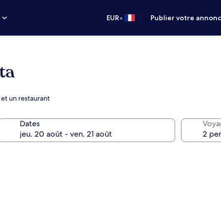
•
s
EUR
Publier votre annon
ta
 et un restaurant
Dates
Voya