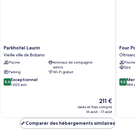
Parkhotel
Four
Parkhotel Laurin
Four P
Laurin
Points
Vieille ville de Bolzano
Oltrisar
Vieille
by
Piscine
Animaux de compagnie
Piscin
ville
Sherato
admis
Spa
de
Bolzano
Parking
Wi-Fi gratuit
Bolzano
Oltrisar
9.4
9.0
Exceptionnel
Aslago
Mer
9,4
9,0
sur
sur
1 003 avis
984 a
10,
10,
Exceptionnel,
Merveill
Le
211 €
1 003 avis
984 avis
nouveau
taxes et frais compris
prix
16 août - 17 août
est
de
Comparer des hébergements similaires
211 €