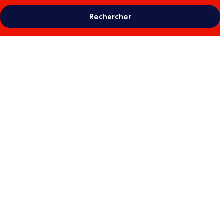
Rechercher
Galerie
photos
de
l’hébergement
Stadt