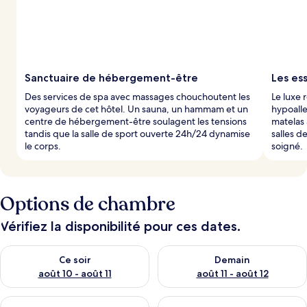
s
p
a
r
l
Sanctuaire de hébergement-être
Les es
e
Des services de spa avec massages chouchoutent les
Le luxe 
s
voyageurs de cet hôtel. Un sauna, un hammam et un
hypoalle
centre de hébergement-être soulagent les tensions
matelas
v
tandis que la salle de sport ouverte 24h/24 dynamise
salles d
o
le corps.
soigné.
y
a
g
e
Options de chambre
u
r
s
Vérifiez la disponibilité pour ces dates.
Vérifier la disponibilité pour ce soir août 10 - août 11
Vérifier la disponibilité pour 
Ce soir
Demain
août 10 - août 11
août 11 - août 12
Vérifier la disponibilité pour ce week-end août 14 - août 16
Vérifier la disponibilité pour