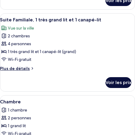
Voir les prix
sur
Double
le
Junior
type
Afficher
Une chambre d’hôtel bien rangée, avec 
4
de
Suite Familiale, 1 très grand lit et 1 canapé-lit
toutes
chambre
Vue sur la ville
Chambre
les
Double
2 chambres
photos
Junior
pour
4 personnes
ce
1 très grand lit et 1 canapé-lit (grand)
type
Wi-Fi gratuit
de
Plus
Plus de détails
chambre :
de
Suite
détails
Voir les prix
sur
Familiale,
le
1
type
Afficher
Une chambre d’hôtel avec un lit, une 
très
3
de
Chambre
toutes
grand
chambre
1 chambre
Suite
les
lit
Familiale,
2 personnes
photos
et
1
pour
1 grand lit
1
très
ce
grand
canapé-
Wi-Fi gratuit