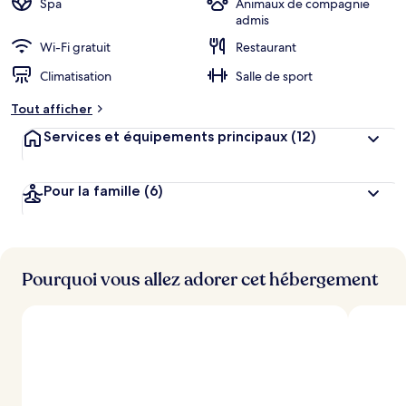
Spa
Animaux de compagnie
e
admis
r
Wi-Fi gratuit
Restaurant
g
e
Climatisation
Salle de sport
m
e
Tout afficher
n
t
Services et équipements principaux
(12)
s
l
Pour la famille
(6)
e
s
m
i
Pourquoi vous allez adorer cet hébergement
e
u
x
n
o
t
é