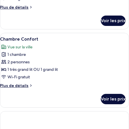
lit
type
lit
Plus
Plus de détails
et
de
de
1
chambre :
détails
canapé-
Voir les prix
sur
Chambre
lit
le
type
Afficher
Une chambre à coucher avec un grand 
1
de
Chambre Confort
toutes
chambre
Vue sur la ville
Chambre
les
1 chambre
photos
pour
2 personnes
ce
1 très grand lit OU 1 grand lit
type
Wi-Fi gratuit
de
Plus
Plus de détails
chambre :
de
Chambre
détails
Voir les prix
sur
Confort
le
type
de
chambre
Chambre