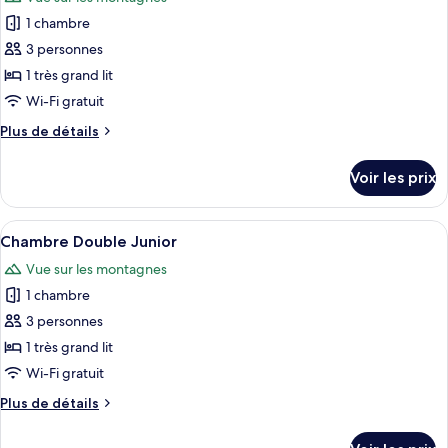
Chambre
les
Supérieure
1 chambre
photos
pour
3 personnes
ce
1 très grand lit
type
Wi-Fi gratuit
de
Plus
Plus de détails
chambre :
de
Chambre
détails
Voir les prix
sur
Deluxe
le
type
Afficher
Une chambre avec un lit double, un ban
4
de
Chambre Double Junior
toutes
chambre
Vue sur les montagnes
Chambre
les
Deluxe
1 chambre
photos
pour
3 personnes
ce
1 très grand lit
type
Wi-Fi gratuit
de
Plus
Plus de détails
chambre :
de
Chambre
détails