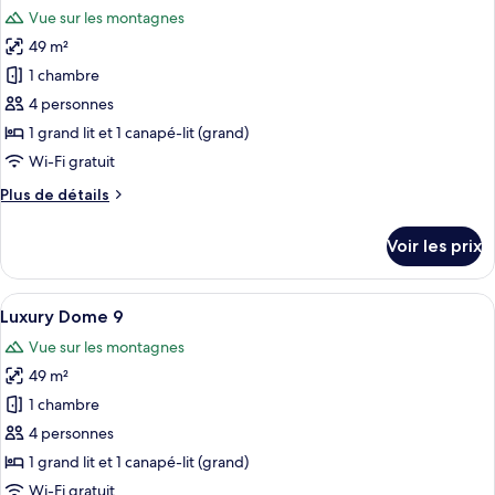
toutes
chambre
Vue sur les montagnes
King
les
Luxury
49 m²
photos
Dome
pour
1 chambre
7
ce
4 personnes
type
1 grand lit et 1 canapé-lit (grand)
de
Wi-Fi gratuit
chambre :
Plus
Plus de détails
Luxury
de
Dome
détails
Voir les prix
8
sur
le
type
Afficher
Une chambre à coucher avec un grand l
9
de
Luxury Dome 9
toutes
chambre
Vue sur les montagnes
Luxury
les
Dome
49 m²
photos
8
pour
1 chambre
ce
4 personnes
type
1 grand lit et 1 canapé-lit (grand)
de
Wi-Fi gratuit