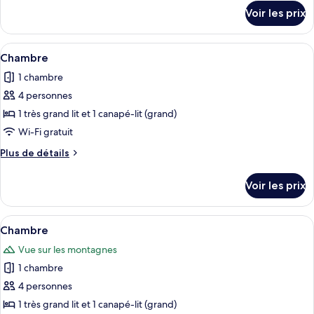
chambre :
détails
Voir les prix
sur
Chambre
le
type
Afficher
Une chambre à coucher avec un grand li
7
de
Chambre
toutes
chambre
1 chambre
Chambre
les
4 personnes
photos
pour
1 très grand lit et 1 canapé-lit (grand)
ce
Wi-Fi gratuit
type
Plus
Plus de détails
de
de
chambre :
détails
Voir les prix
sur
Chambre
le
type
Afficher
Une chambre avec un lit en bois, un v
9
de
Chambre
toutes
chambre
Vue sur les montagnes
Chambre
les
1 chambre
photos
pour
4 personnes
ce
1 très grand lit et 1 canapé-lit (grand)