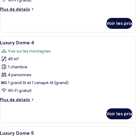
Wi-Fi gratuit
chambre :
Plus
Plus de détails
Luxury
de
Dome
détails
Voir les prix
3
sur
le
type
Afficher
Une chambre à coucher moderne, dotée 
8
de
Luxury Dome 4
toutes
chambre
Vue sur les montagnes
Luxury
les
Dome
49 m²
photos
3
pour
1 chambre
ce
4 personnes
type
1 grand lit et 1 canapé-lit (grand)
de
Wi-Fi gratuit
chambre :
Plus
Plus de détails
Luxury
de
Dome
détails
Voir les prix
4
sur
le
type
Afficher
Un espace de vie compact comprenant u
8
de
Luxury Dome 5