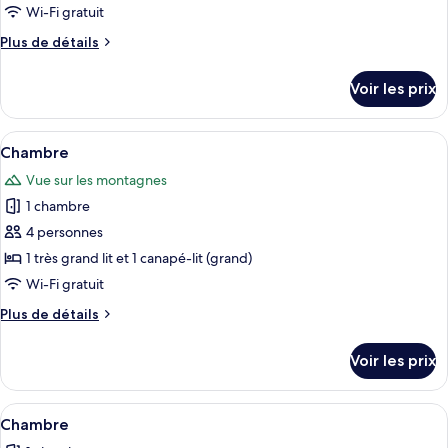
type
Wi-Fi gratuit
de
Plus
Plus de détails
chambre :
de
Chambre
détails
Voir les prix
sur
le
type
Afficher
Une chambre avec un lit en bois, un ve
9
de
Chambre
toutes
chambre
Vue sur les montagnes
Chambre
les
1 chambre
photos
pour
4 personnes
ce
1 très grand lit et 1 canapé-lit (grand)
type
Wi-Fi gratuit
de
Plus
Plus de détails
chambre :
de
Chambre
détails
Voir les prix
sur
le
type
Afficher
Une chambre avec un plafond en pente,
8
de
Chambre
toutes
chambre