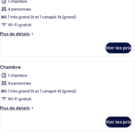
1 chambre
Chambre
les
4 personnes
photos
pour
1 très grand lit et 1 canapé-lit (grand)
ce
Wi-Fi gratuit
type
Plus
Plus de détails
de
de
chambre :
détails
Voir les prix
sur
Chambre
le
type
Afficher
Une chambre à coucher avec un lit en b
9
de
Chambre
toutes
chambre
1 chambre
Chambre
les
4 personnes
photos
pour
1 très grand lit et 1 canapé-lit (grand)
ce
Wi-Fi gratuit
type
Plus
Plus de détails
de
de
chambre :
détails
Voir les prix
sur
Chambre
le
type