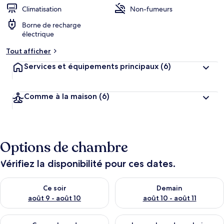
r
Climatisation
Non-fumeurs
g
Borne de recharge
e
électrique
m
e
Tout afficher
n
t
Services et équipements principaux
(6)
s
l
Comme à la maison
(6)
e
s
m
i
Options de chambre
e
u
x
Vérifiez la disponibilité pour ces dates.
n
Vérifier la disponibilité pour ce soir août 9 - août 10
Vérifier la disponibilité pour 
Ce soir
Demain
o
t
août 9 - août 10
août 10 - août 11
é
s
Vérifier la disponibilité pour ce week-end août 14 - août 16
Vérifier la disponibilité pour