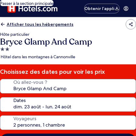
Passer à la section principale
Obtenir l’appli
Afficher tous les hébergements
Hôte particulier
Bryce Glamp And Camp
Hébergement
2.0 étoiles
Hôtel dans les montagnes à Cannonville
Choisissez des dates pour voir les prix
Où allez-vous ?
Dates
Voyageurs