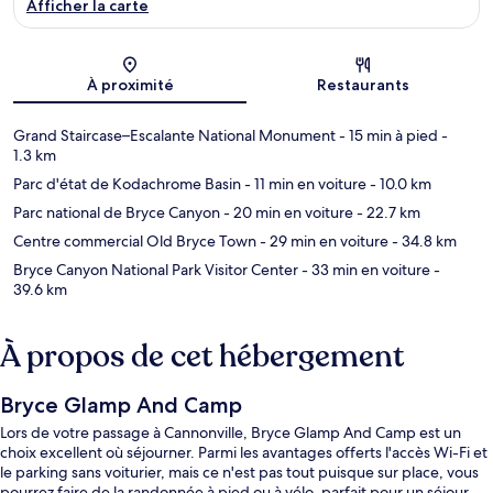
Afficher la carte
Carte
À proximité
Restaurants
Grand Staircase–Escalante National Monument
- 15 min à pied
-
1.3 km
Parc d'état de Kodachrome Basin
- 11 min en voiture
- 10.0 km
Parc national de Bryce Canyon
- 20 min en voiture
- 22.7 km
Centre commercial Old Bryce Town
- 29 min en voiture
- 34.8 km
Bryce Canyon National Park Visitor Center
- 33 min en voiture
-
39.6 km
À propos de cet hébergement
Bryce Glamp And Camp
Lors de votre passage à Cannonville, Bryce Glamp And Camp est un
choix excellent où séjourner. Parmi les avantages offerts l'accès Wi-Fi et
le parking sans voiturier, mais ce n'est pas tout puisque sur place, vous
pourrez faire de la randonnée à pied ou à vélo, parfait pour un séjour