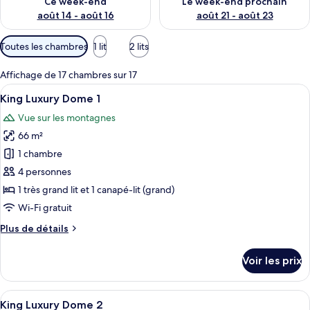
Ce week-end
Le week-end prochain
p
août 14 - août 16
août 21 - août 23
a
r
Filtres
Toutes les chambres
1 lit
2 lits
disponibles
l
pour
Affichage de 17 chambres sur 17
e
les
s
Afficher
Une cuisine moderne avec un coin repa
11
King Luxury Dome 1
chambres
toutes
v
Vue sur les montagnes
les
o
66 m²
photos
y
a
pour
1 chambre
g
ce
4 personnes
e
type
u
1 très grand lit et 1 canapé-lit (grand)
r
de
Wi-Fi gratuit
s
chambre :
Plus
Plus de détails
King
de
Luxury
détails
Voir les prix
Dome
sur
le
1
type
Afficher
Un espace de vie moderne, ouvert et d
8
de
King Luxury Dome 2