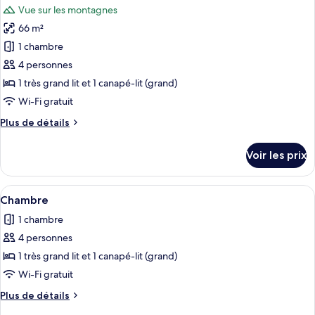
chambre
Vue sur les montagnes
Luxury
les
Dome
66 m²
photos
10
pour
1 chambre
ce
4 personnes
type
1 très grand lit et 1 canapé-lit (grand)
de
Wi-Fi gratuit
chambre :
Plus
Plus de détails
Chambre
de
détails
Voir les prix
sur
le
type
Afficher
Une cuisine moderne avec un coin repas
9
de
Chambre
toutes
chambre
1 chambre
Chambre
les
4 personnes
photos
pour
1 très grand lit et 1 canapé-lit (grand)
ce
Wi-Fi gratuit
type
Plus
Plus de détails
de
de