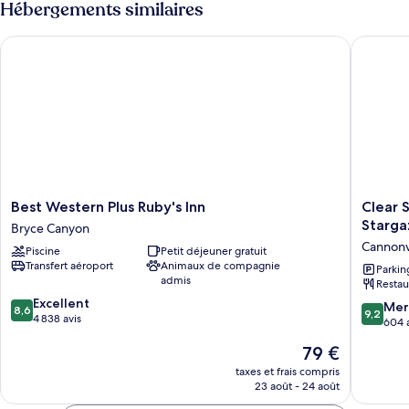
Hébergements similaires
de
chambre
Best Western Plus Ruby's Inn
Clear Sk
Chambre
Best
Clear
Best Western Plus Ruby's Inn
Clear 
Western
Sky
Starga
Bryce Canyon
Plus
Resorts-
Cannonv
Piscine
Petit déjeuner gratuit
Ruby's
Bryce
Transfert aéroport
Animaux de compagnie
Inn
Canyon
Parkin
admis
Restau
Bryce
Unique
8.6
Canyon
Excellent
Stargaz
9.2
Mer
8,6
9,2
sur
4 838 avis
Domes
sur
604 
10,
Cannonvi
10,
Le
79 €
Excellent,
Merveill
nouveau
4 838 avis
604 avis
taxes et frais compris
prix
23 août - 24 août
est