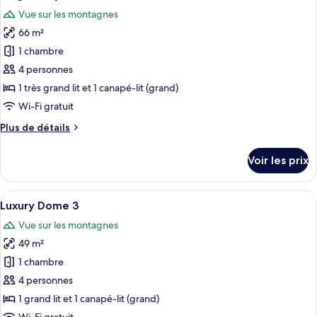
toutes
chambre
Vue sur les montagnes
King
les
Luxury
66 m²
photos
Dome
pour
1 chambre
1
ce
4 personnes
type
1 très grand lit et 1 canapé-lit (grand)
de
Wi-Fi gratuit
chambre :
Plus
Plus de détails
King
de
Luxury
détails
Voir les prix
Dome
sur
le
2
type
Afficher
Une cuisine moderne avec un évier, un
9
de
Luxury Dome 3
toutes
chambre
Vue sur les montagnes
King
les
Luxury
49 m²
photos
Dome
pour
1 chambre
2
ce
4 personnes
type
1 grand lit et 1 canapé-lit (grand)
de