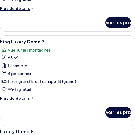
chambre :
Plus
Plus de détails
King
de
Luxury
détails
Voir les prix
Dome
sur
le
6
type
Afficher
Une chambre à coucher avec un plafond
8
de
King Luxury Dome 7
toutes
chambre
Vue sur les montagnes
King
les
Luxury
66 m²
photos
Dome
pour
1 chambre
6
ce
4 personnes
type
1 très grand lit et 1 canapé-lit (grand)
de
Wi-Fi gratuit
chambre :
Plus
Plus de détails
King
de
Luxury
détails
Voir les prix
Dome
sur
le
7
type
Afficher
Une cuisine moderne avec un grand réf
7
de
Luxury Dome 8