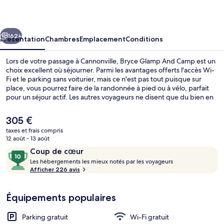
And
Camp
cédent
Suivant
162+
Présentation
Chambres
Emplacement
Conditions
Lors de votre passage à Cannonville, Bryce Glamp And Camp est un
choix excellent où séjourner. Parmi les avantages offerts l'accès Wi-
Fi et le parking sans voiturier, mais ce n'est pas tout puisque sur
place, vous pourrez faire de la randonnée à pied ou à vélo, parfait
pour un séjour actif. Les autres voyageurs ne disent que du bien en
ce qui concerne le personnel attentionné.
Le
305 €
prix
taxes et frais compris
actuel
12 août - 13 août
King Luxury Dome 1 | Terrasse/Patio
est
Avis
10
Coup de cœur
de
voyageurs
L
sur
Les hébergements les mieux notés par les voyageurs
305 €.
e
Afficher 226 avis
10,
s
Coup
de
Équipements populaires
h
cœur
é
b
Parking gratuit
Wi-Fi gratuit
e