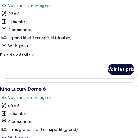
toutes
chambre
Vue sur les montagnes
Luxury
les
Dome
49 m²
photos
4
pour
1 chambre
ce
4 personnes
type
1 grand lit et 1 canapé-lit (double)
de
Wi-Fi gratuit
chambre :
Plus
Plus de détails
Luxury
de
Dome
détails
Voir les prix
5
sur
le
type
Afficher
Un intérieur moderne aux lignes géom
8
de
King Luxury Dome 6
toutes
chambre
Vue sur les montagnes
Luxury
les
Dome
66 m²
photos
5
pour
1 chambre
ce
4 personnes
type
1 très grand lit et 1 canapé-lit (grand)
de
Wi-Fi gratuit