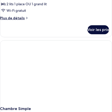
2 lits 1 place OU 1 grand lit
Wi-Fi gratuit
Plus
Plus de détails
de
détails
Voir les prix
sur
le
type
de
chambre
Chambre
Supérieure
Double
ou
avec
lits
jumeaux
Chambre Simple