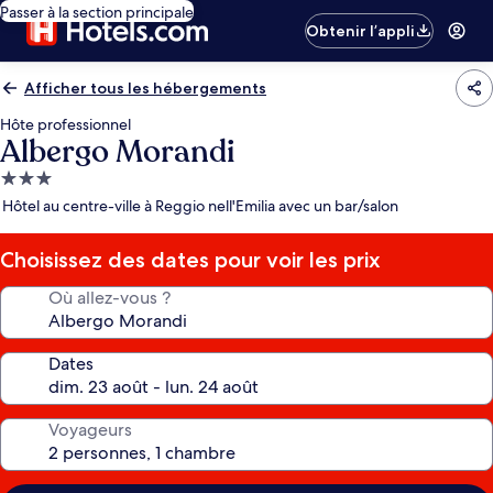
Passer à la section principale
Obtenir l’appli
Afficher tous les hébergements
Hôte professionnel
Albergo Morandi
Hébergement
3.0 étoiles
Hôtel au centre-ville à Reggio nell'Emilia avec un bar/salon
Choisissez des dates pour voir les prix
Où allez-vous ?
Dates
Voyageurs