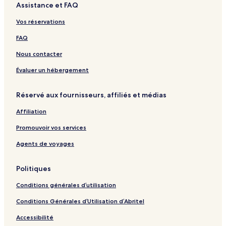
Assistance et FAQ
a
i
f
i
R
l
a
o
e
Vos réservations
i
s
g
a
t
g
FAQ
i
o
Nous contacter
E
m
Évaluer un hébergement
i
l
Réservé aux fournisseurs, affiliés et médias
i
a
Affiliation
b
y
Promouvoir vos services
I
H
Agents de voyages
G
Politiques
Conditions générales d’utilisation
Conditions Générales d’Utilisation d’Abritel
Accessibilité