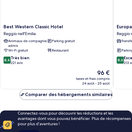
personne
Best
Europa
Best Western Classic Hotel
Europa
Western
Reggio
Reggio nell'Emilia
Reggio n
Classic
nell'Emil
Animaux de compagnie
Parking gratuit
Transf
Hotel
admis
Reggio
Wi-Fi gratuit
Restaurant
Parkin
nell'Emilia
8.4
8.6
Très bien
Exce
8,4
8,6
sur
sur
221 avis
213 a
10,
10,
Le
96 €
Très
Excellen
nouveau
bien,
213 avis
taxes et frais compris
prix
24 août - 25 août
221 avis
est
de
Comparer des hébergements similaires
96 €
Connectez-vous pour découvrir les réductions et les
avantages dont vous pouvez bénéficier. Plus de récompenses
pour plus d’aventures !