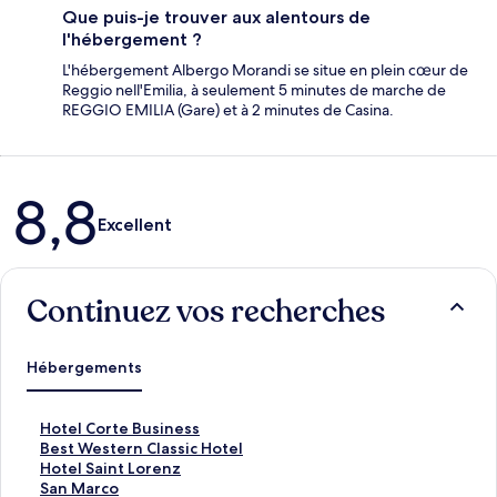
Que puis-je trouver aux alentours de
l'hébergement ?
L'hébergement Albergo Morandi se situe en plein cœur de
Reggio nell'Emilia, à seulement 5 minutes de marche de
REGGIO EMILIA (Gare) et à 2 minutes de Casina.
Avis
8,8
Excellent
Continuez vos recherches
Hébergements
L
Hotel Corte Business
i
L
Best Western Classic Hotel
e
i
L
Hotel Saint Lorenz
n
e
i
L
San Marco