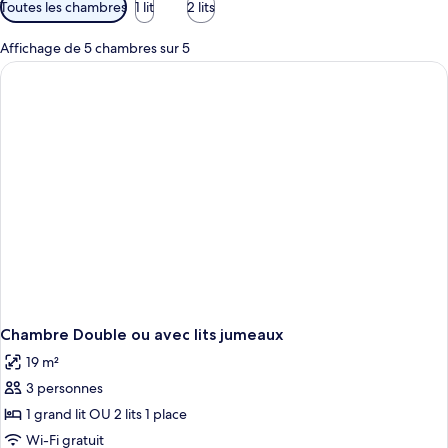
Filtres
Toutes les chambres
1 lit
2 lits
disponibles
pour
Affichage de 5 chambres sur 5
les
chambres
Chambre Double ou avec lits jumeaux
19 m²
3 personnes
1 grand lit OU 2 lits 1 place
Wi-Fi gratuit