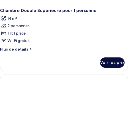
Chambre Double Supérieure pour 1 personne
14 m²
2 personnes
1 lit 1 place
Wi-Fi gratuit
Plus
Plus de détails
de
détails
Voir les prix
sur
le
type
de
chambre
Chambre
Double
Supérieure
pour
1
personne