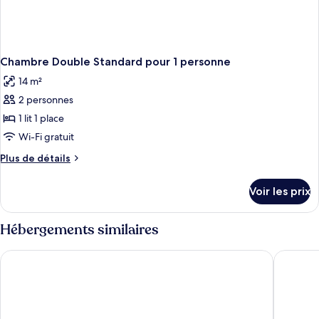
Chambre Double Standard pour 1 personne
14 m²
2 personnes
1 lit 1 place
Wi-Fi gratuit
Plus
Plus de détails
de
détails
Voir les prix
sur
le
type
Hébergements similaires
de
chambre
Best Western Classic Hotel
Europa
Chambre
Double
Standard
pour
1