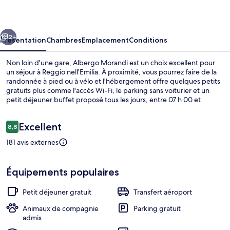
cédent
Suivant
2+
Présentation
Chambres
Emplacement
Conditions
Non loin d'une gare, Albergo Morandi est un choix excellent pour
un séjour à Reggio nell'Emilia. À proximité, vous pourrez faire de la
randonnée à pied ou à vélo et l'hébergement offre quelques petits
gratuits plus comme l'accès Wi-Fi, le parking sans voiturier et un
petit déjeuner buffet proposé tous les jours, entre 07 h 00 et
10 h 30.
Avis
Excellent
8,8
8,8 sur 10
voyageurs
181 avis externes
Intérieur
Équipements populaires
Petit déjeuner gratuit
Transfert aéroport
Animaux de compagnie
Parking gratuit
admis