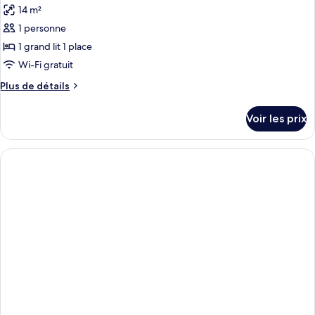
14 m²
1 personne
1 grand lit 1 place
Wi-Fi gratuit
Plus
Plus de détails
de
détails
Voir les prix
sur
le
type
de
chambre
Chambre
Simple