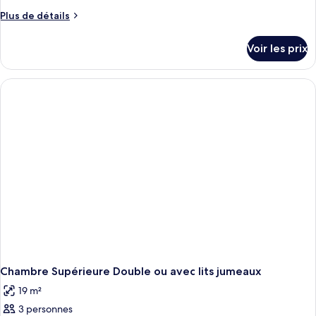
Plus
Plus de détails
de
détails
Voir les prix
sur
le
type
de
chambre
Chambre
Double
ou
avec
lits
jumeaux
Chambre Supérieure Double ou avec lits jumeaux
19 m²
3 personnes