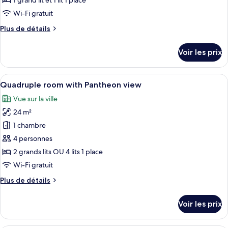
1 grand lit et 1 lit 1 place
view
de
Wi-Fi gratuit
chambre :
Plus
Plus de détails
Junior
de
Suite
détails
Voir les prix
with
sur
le
Pantheon
type
Afficher
Une chambre d’hôtel avec un lit, un bur
view
6
de
Quadruple room with Pantheon view
toutes
chambre
Vue sur la ville
Junior
les
Suite
24 m²
photos
with
pour
1 chambre
Pantheon
ce
view
4 personnes
type
2 grands lits OU 4 lits 1 place
de
Wi-Fi gratuit
chambre :
Plus
Plus de détails
Quadruple
de
room
détails
Voir les prix
with
sur
le
Pantheon
type