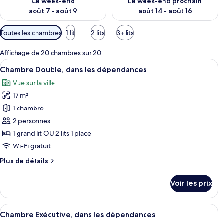
Ce week-end
Le week-end prochain
p
août 7 - août 9
août 14 - août 16
a
r
Filtres
Toutes les chambres
1 lit
2 lits
3+ lits
disponibles
l
pour
Affichage de 20 chambres sur 20
e
les
s
Afficher
Une chambre d’hôtel avec un lit, une 
13
Chambre Double, dans les dépendances
chambres
toutes
v
Vue sur la ville
les
o
17 m²
photos
y
a
pour
1 chambre
g
ce
2 personnes
e
type
u
1 grand lit OU 2 lits 1 place
r
de
Wi-Fi gratuit
s
chambre :
Plus
Plus de détails
Chambre
de
Double,
détails
Voir les prix
dans
sur
le
les
type
Afficher
Une chambre à coucher moderne avec u
dépendances
9
de
Chambre Exécutive, dans les dépendances