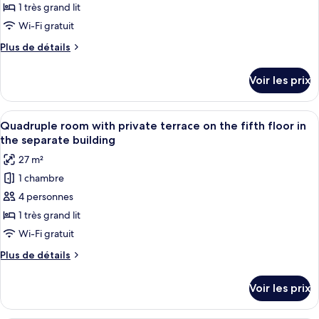
de
1 très grand lit
separate
fourth
chambre :
floor
building
Wi-Fi gratuit
Double
in
Plus
Plus de détails
the
room
de
separate
with
détails
building
Voir les prix
sur
Pantheon
le
view
type
Afficher
Une chambre moderne avec une tête de l
on
17
de
Quadruple room with private terrace on the fifth floor in
toutes
the
chambre
the separate building
Double
les
fourth
27 m²
room
photos
floor
with
1 chambre
pour
in
Pantheon
4 personnes
ce
view
the
on
type
1 très grand lit
separate
the
de
building
Wi-Fi gratuit
fourth
chambre :
floor
Plus
Plus de détails
Quadruple
in
de
the
room
détails
Voir les prix
separate
sur
with
building
le
private
type