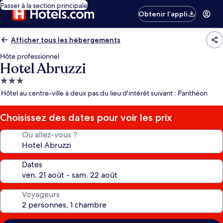
Passer à la section principale
Obtenir l’appli
Afficher tous les hébergements
Hôte professionnel
Hotel Abruzzi
Hébergement
3.0 étoiles
Hôtel au centre-ville à deux pas du lieu d'intérêt suivant : Panthéon
Choisissez des dates pour voir les prix
Où allez-vous ?
Dates
Voyageurs