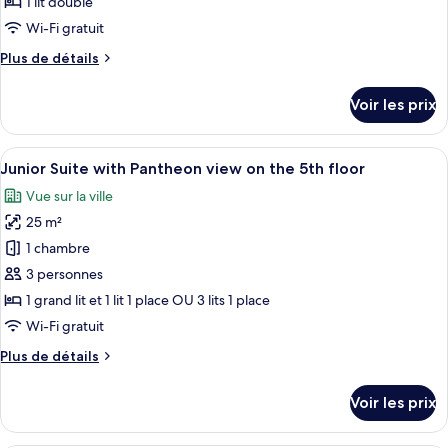
1 lit double
de
Wi-Fi gratuit
chambre :
Plus
Plus de détails
Camera
de
romantica
détails
Voir les prix
con
sur
le
letto
type
Afficher
Une pièce avec vue sur un bâtiment an
francese
9
de
Junior Suite with Pantheon view on the 5th floor
toutes
e
chambre
Vue sur la ville
Camera
les
vista
romantica
25 m²
photos
Pantheon
con
pour
1 chambre
letto
ce
francese
3 personnes
e
type
1 grand lit et 1 lit 1 place OU 3 lits 1 place
vista
de
Wi-Fi gratuit
Pantheon
chambre :
Plus
Plus de détails
Junior
de
Suite
détails
Voir les prix
with
sur
le
Pantheon
type