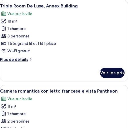
Afficher
Une chambre d’hôtel avec un plafond en
terrace
12
de
Triple Room De Luxe, Annex Building
toutes
chambre
on
Vue sur la ville
Quadruple
les
the
room
18 m²
photos
fifth
with
pour
1 chambre
floor
private
ce
terrace
3 personnes
in
on
type
the
1 très grand lit et 1 lit 1 place
the
de
separate
Wi-Fi gratuit
fifth
chambre :
floor
building
Plus
Plus de détails
Triple
in
de
the
Room
détails
separate
Voir les prix
De
sur
building
le
Luxe,
type
Afficher
Une chambre d’hôtel avec un lit, un bu
Annex
15
de
Camera romantica con letto francese e vista Pantheon
toutes
Building
chambre
Vue sur la ville
Triple
les
Room
11 m²
photos
De
pour
1 chambre
Luxe,
ce
Annex
2 personnes
Building
type