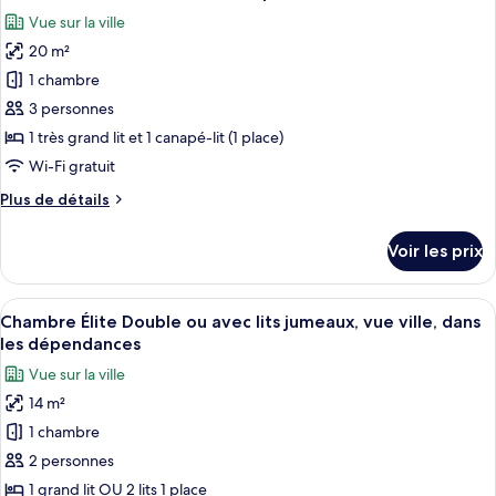
toutes
chambre
Vue sur la ville
Chambre
les
Double,
20 m²
photos
dans
pour
1 chambre
les
ce
dépendances
3 personnes
type
1 très grand lit et 1 canapé-lit (1 place)
de
Wi-Fi gratuit
chambre :
Plus
Plus de détails
Chambre
de
Exécutive,
détails
Voir les prix
dans
sur
le
les
type
Afficher
Une chambre d’hôtel avec un lit, un bu
dépendances
12
de
Chambre Élite Double ou avec lits jumeaux, vue ville, dans
toutes
chambre
les dépendances
Chambre
les
Vue sur la ville
Exécutive,
photos
dans
14 m²
pour
les
1 chambre
ce
dépendances
type
2 personnes
de
1 grand lit OU 2 lits 1 place