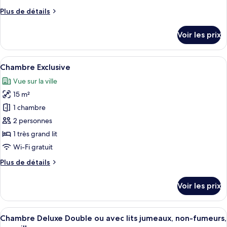
chambre :
Plus
Plus de détails
Luxury
de
Room,
détails
Voir les prix
Hot
sur
le
Tub,
type
Afficher
Une chambre à coucher moderne, équip
Annex
9
de
Chambre Exclusive
toutes
Building
chambre
Vue sur la ville
Luxury
les
Room,
15 m²
photos
Hot
pour
1 chambre
Tub,
ce
Annex
2 personnes
Building
type
1 très grand lit
de
Wi-Fi gratuit
chambre :
Plus
Plus de détails
Chambre
de
Exclusive
détails
Voir les prix
sur
le
type
Afficher
Une chambre d’hôtel comprenant un lit
10
de
Chambre Deluxe Double ou avec lits jumeaux, non-fumeurs,
toutes
chambre