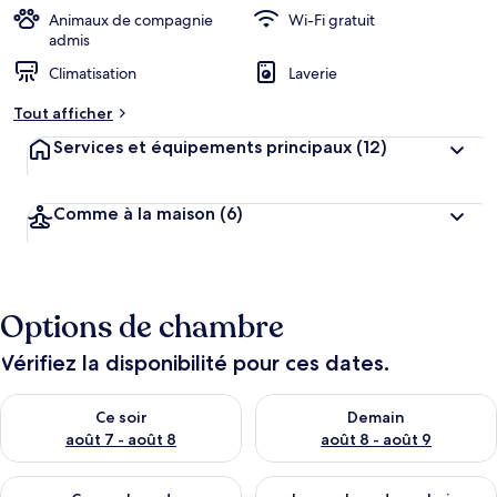
r
Animaux de compagnie
Wi-Fi gratuit
g
admis
e
Climatisation
Laverie
m
e
Tout afficher
n
t
Services et équipements principaux
(12)
s
l
Comme à la maison
(6)
e
s
m
i
Options de chambre
e
u
x
Vérifiez la disponibilité pour ces dates.
n
Vérifier la disponibilité pour ce soir août 7 - août 8
Vérifier la disponibilité pour 
Ce soir
Demain
o
t
août 7 - août 8
août 8 - août 9
é
s
Vérifier la disponibilité pour ce week-end août 7 - août 9
Vérifier la disponibilité pour 