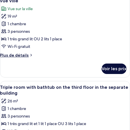
vue ville
Chambre
les
Vue sur la ville
Exclusive
photos
19 m²
pour
1 chambre
ce
type
3 personnes
de
1 très grand lit OU 2 lits 1 place
chambre :
Wi-Fi gratuit
Chambre
Plus
Plus de détails
Deluxe
de
Double
détails
Voir les prix
sur
ou
le
avec
type
Afficher
Une chambre avec un grand lit, un can
lits
12
de
Triple room with bathtub on the third floor in the separate
toutes
jumeaux,
chambre
building
Chambre
les
non-
26 m²
Deluxe
photos
fumeurs,
Double
1 chambre
pour
vue
ou
3 personnes
ce
avec
ville
lits
type
1 très grand lit et 1 lit 1 place OU 3 lits 1 place
jumeaux,