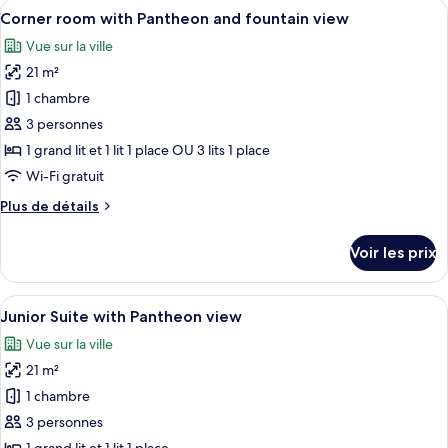
Afficher
Une place publique animée, bordée de b
view
14
de
Corner room with Pantheon and fountain view
toutes
on
chambre
Vue sur la ville
Junior
les
the
Suite
21 m²
photos
5th
with
pour
floor
1 chambre
Pantheon
ce
view
3 personnes
on
type
1 grand lit et 1 lit 1 place OU 3 lits 1 place
the
de
Wi-Fi gratuit
5th
chambre :
floor
Plus
Plus de détails
Corner
de
room
détails
Voir les prix
with
sur
le
Pantheon
type
Afficher
Une chambre d’hôtel moderne équipée d’
and
10
de
Junior Suite with Pantheon view
toutes
fountain
chambre
Vue sur la ville
Corner
les
view
room
21 m²
photos
with
pour
1 chambre
Pantheon
ce
and
3 personnes
fountain
type