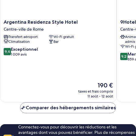
Argentina
9Hotel
Argentina Residenza Style Hotel
9Hotel
Residenza
Cesari
Centre-ville de Rome
Centre-
Style
Centre-
Transfert aéroport
Wi-Fi gratuit
Anima
Hotel
ville
Climatisation
Bar
admis
Centre-
de
Wi-Fi 
ville
Rome
9.4
Exceptionnel
9,4
9.2
de
Mer
sur
1 009 avis
9,2
sur
Rome
859 a
10,
10,
Exceptionnel,
Merveill
1 009 avis
859 avis
Le
190 €
nouveau
taxes et frais compris
prix
11 août - 12 août
est
de
Comparer des hébergements similaires
190 €
Connectez-vous pour découvrir les réductions et les
avantages dont vous pouvez bénéficier. Plus de récompenses