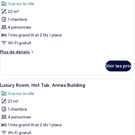
Room,
Vue sur la ville
Royal
les
Annex
Double
22 m²
photos
Building
or
pour
1 chambre
Twin
ce
Room,
4 personnes
Annex
type
1 très grand lit et 2 lits 1 place
Building
de
Wi-Fi gratuit
chambre :
Plus
Plus de détails
Family
de
Quadruple
détails
Voir les prix
Room,
sur
le
Annex
type
Afficher
Luxury Room, Hot Tub, Annex Building |
Building
12
de
Luxury Room, Hot Tub, Annex Building
toutes
chambre
Vue sur la ville
Family
les
Quadruple
27 m²
photos
Room,
pour
1 chambre
Annex
ce
Building
4 personnes
type
1 très grand lit et 2 lits 1 place
de
Wi-Fi gratuit