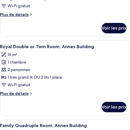
chambre :
Wi-Fi gratuit
Chambre
Plus
Plus de détails
Élite
de
Double
détails
Voir les prix
sur
ou
le
avec
type
Afficher
Une chambre moderne avec un plafond e
lits
8
de
Royal Double or Twin Room, Annex Building
toutes
jumeaux,
chambre
16 m²
Chambre
les
vue
Élite
1 chambre
photos
ville,
Double
pour
2 personnes
dans
ou
ce
avec
les
1 très grand lit OU 2 lits 1 place
lits
type
dépendances
Wi-Fi gratuit
jumeaux,
de
vue
Plus
Plus de détails
chambre :
ville,
de
Royal
dans
détails
Voir les prix
les
sur
Double
dépendances
le
or
type
Afficher
Une chambre avec un plafond en bois, u
Twin
9
de
Family Quadruple Room, Annex Building
toutes
chambre