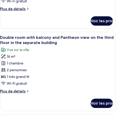
de
Wi-Fi gratuit
non-
chambre :
fumeurs,
Plus
Plus de détails
Triple
vue
de
ville
room
détails
Voir les prix
sur
with
le
bathtub
type
Afficher
Un bâtiment historique à l’architectur
on
10
de
Double room with balcony and Pantheon view on the third
toutes
chambre
the
floor in the separate building
Triple
les
third
Vue sur la ville
room
photos
floor
with
16 m²
pour
in
bathtub
1 chambre
ce
on
the
the
type
2 personnes
separate
third
de
1 très grand lit
building
floor
chambre :
in
Wi-Fi gratuit
Double
the
Plus
Plus de détails
separate
room
de
building
with
détails
Voir les prix
sur
balcony
le
and
type