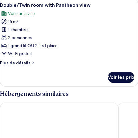
Afficher
Un bâtiment historique à l’architectur
view
14
de
Double/Twin room with Pantheon view
toutes
chambre
Vue sur la ville
Quadruple
les
room
16 m²
photos
with
pour
1 chambre
Pantheon
ce
view
2 personnes
type
1 grand lit OU 2 lits 1 place
de
Wi-Fi gratuit
chambre :
Plus
Plus de détails
Double/Twin
de
room
détails
Voir les prix
with
sur
le
Pantheon
type
Hébergements similaires
view
de
chambre
Argentina Residenza Style Hotel
9Hotel C
Double/Twin
room
with
Pantheon
view