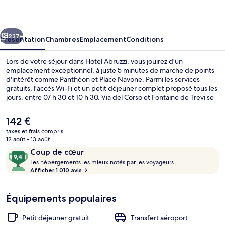
cédent
Suivant
237+
Présentation
Chambres
Emplacement
Conditions
Lors de votre séjour dans Hotel Abruzzi, vous jouirez d'un
emplacement exceptionnel, à juste 5 minutes de marche de points
d'intérêt comme Panthéon et Place Navone. Parmi les services
gratuits, l'accès Wi-Fi et un petit déjeuner complet proposé tous les
jours, entre 07 h 30 et 10 h 30. Via del Corso et Fontaine de Trevi se
trouvent par ailleurs à moins de 10 minutes à pied. Les autres
voyageurs ne tarissent pas d'éloges en ce qui concerne le personnel
Le
142 €
attentionné et l'emplacement. L'hébergement se situe à une très
prix
taxes et frais compris
courte distance à pied des transports publics : Arrêt de tram
actuel
12 août - 13 août
Venezia se trouve à 8 min et Station de tram Arenula-Cairoli, à 8 min.
Corner room with Pantheon and fount
est
Avis
9,4
Coup de cœur
de
voyageurs
L
sur
Les hébergements les mieux notés par les voyageurs
142 €.
e
Afficher 1 010 avis
10,
s
Coup
de
Équipements populaires
h
cœur
é
b
Petit déjeuner gratuit
Transfert aéroport
e