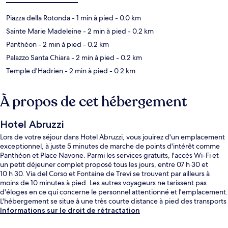
Piazza della Rotonda
- 1 min à pied
- 0.0 km
Sainte Marie Madeleine
- 2 min à pied
- 0.2 km
Panthéon
- 2 min à pied
- 0.2 km
Palazzo Santa Chiara
- 2 min à pied
- 0.2 km
Temple d'Hadrien
- 2 min à pied
- 0.2 km
À propos de cet hébergement
Hotel Abruzzi
Lors de votre séjour dans Hotel Abruzzi, vous jouirez d'un emplacement
exceptionnel, à juste 5 minutes de marche de points d'intérêt comme
Panthéon et Place Navone. Parmi les services gratuits, l'accès Wi-Fi et
un petit déjeuner complet proposé tous les jours, entre 07 h 30 et
10 h 30. Via del Corso et Fontaine de Trevi se trouvent par ailleurs à
moins de 10 minutes à pied. Les autres voyageurs ne tarissent pas
d'éloges en ce qui concerne le personnel attentionné et l'emplacement.
L'hébergement se situe à une très courte distance à pied des transports
publics : Arrêt de tram Venezia se trouve à 8 min et Station de tram
Informations sur le droit de rétractation
Arenula-Cairoli, à 8 min.