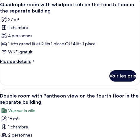
Afficher
Une chambre moderne avec un lit, un c
Pantheon
11
de
Quadruple room with whirlpool tub on the fourth floor in
toutes
view
chambre
the separate building
Double
les
on
27 m²
room
photos
the
with
1 chambre
pour
third
balcony
4 personnes
ce
and
floor
Pantheon
type
1 très grand lit et 2 lits 1 place OU 4 lits 1 place
in
view
de
the
Wi-Fi gratuit
on
chambre :
separate
the
Plus
Plus de détails
Quadruple
third
building
de
floor
room
détails
Voir les prix
in
sur
with
the
le
whirlpool
separate
type
Afficher
Double room with Pantheon view on the
building
tub
11
de
Double room with Pantheon view on the fourth floor in the
toutes
chambre
on
separate building
Quadruple
les
the
Vue sur la ville
room
photos
fourth
with
16 m²
pour
floor
whirlpool
1 chambre
ce
tub
in
on
type
2 personnes
the
the