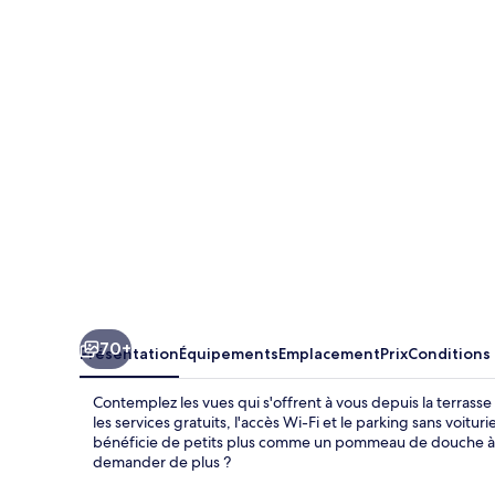
Apartments
70+
Présentation
Équipements
Emplacement
Prix
Conditions
Contemplez les vues qui s'offrent à vous depuis la terrasse
les services gratuits, l'accès Wi-Fi et le parking sans voitu
bénéficie de petits plus comme un pommeau de douche à «
demander de plus ?