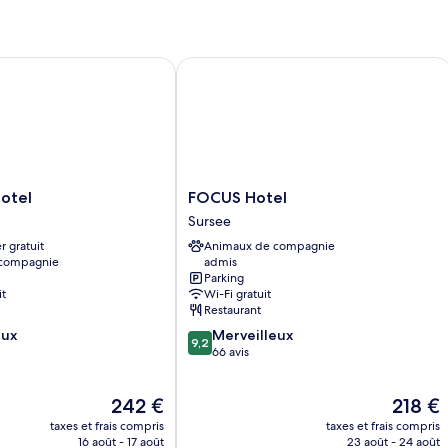
type
C
de
Tr
chambre
De
Chambre
el
FOCUS Hotel
Double
Confort
FOCUS
otel
FOCUS Hotel
Hotel
Sursee
Sursee
r gratuit
Animaux de compagnie
 compagnie
admis
Parking
it
Wi-Fi gratuit
Restaurant
9.2
eux
Merveilleux
9,2
sur
66 avis
10,
Merveilleux,
Le
Le
242 €
218 €
66 avis
nouveau
nouveau
taxes et frais compris
taxes et frais compris
prix
prix
16 août - 17 août
23 août - 24 août