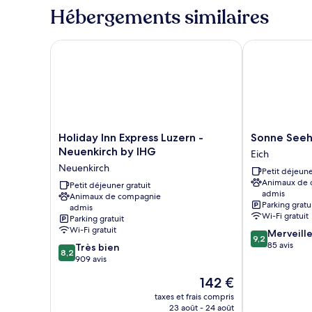
type
Hébergements similaires
1
de
personne
chambre
Chambre
Holiday Inn Express Luzern - Neuenkirch by IHG
Sonne Seehot
Double
Classique
pour
1
personne
Holiday
Sonne
Holiday Inn Express Luzern -
Sonne Seeh
Inn
Seehotel
Neuenkirch by IHG
Eich
Express
Eich
Neuenkirch
Petit déjeune
Luzern
Animaux de
-
Petit déjeuner gratuit
admis
Animaux de compagnie
Neuenkirch
Parking gratu
admis
by
Wi-Fi gratuit
Parking gratuit
IHG
Wi-Fi gratuit
9.2
Merveill
Neuenkirch
9,2
sur
85 avis
8.2
Très bien
8,2
10,
sur
909 avis
Merveilleux,
10,
Le
142 €
85 avis
Très
nouveau
bien,
taxes et frais compris
prix
23 août - 24 août
909 avis