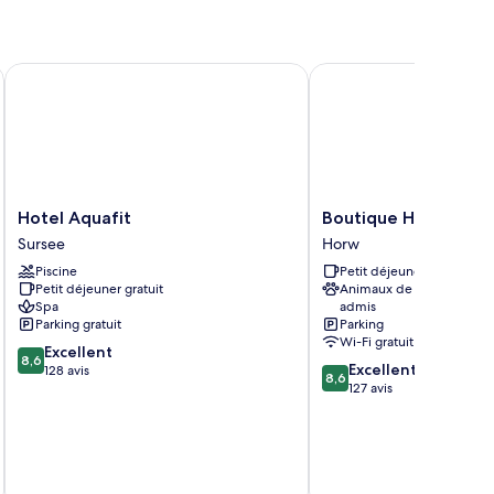
hambre
iple
luxe
Hotel Aquafit
Boutique Hotel Walde
Hotel
Boutique
Hotel Aquafit
Boutique Hotel Wal
Aquafit
Hotel
Sursee
Horw
Sursee
Waldegg
Piscine
Petit déjeuner gratuit
Horw
Petit déjeuner gratuit
Animaux de compagnie
Spa
admis
Parking gratuit
Parking
Wi-Fi gratuit
8.6
Excellent
8,6
8.6
Excellent
sur
128 avis
8,6
sur
127 avis
10,
10,
Excellent,
Excellent,
128 avis
127 avis
tax