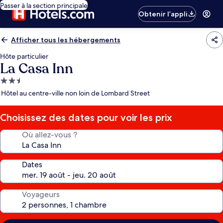
Passer à la section principale
Obtenir l’appli
Afficher tous les hébergements
Hôte particulier
La Casa Inn
Hébergement
2.5 étoiles
Hôtel au centre-ville non loin de Lombard Street
Choisissez des dates pour voir les prix
Où allez-vous ?
Dates
Voyageurs