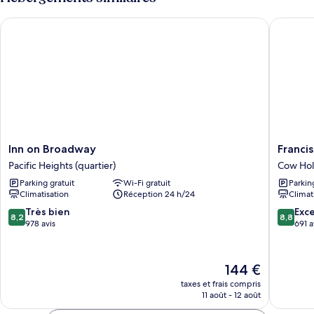
Room,
de
chambre
1
Inn on Broadway
Francisc
Deluxe
King
Room,
Bed
1
King
Bed
Inn
Francisc
Inn on Broadway
Franci
on
Bay
Pacific Heights (quartier)
Cow Hol
Broadway
Inn
Parking gratuit
Wi-Fi gratuit
Parkin
Pacific
Cow
Climatisation
Réception 24 h/24
Climat
Heights
Hollow
(quartier)
8.2
8.8
Très bien
Exce
8,2
8,8
sur
sur
978 avis
691 a
10,
10,
Très
Excellen
bien,
691 avis
Le
144 €
978 avis
nouveau
taxes et frais compris
prix
11 août - 12 août
est