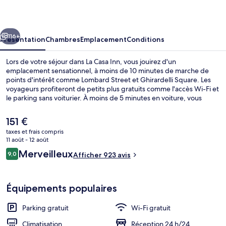
Inn
cédent
Suivant
116+
Présentation
Chambres
Emplacement
Conditions
Lors de votre séjour dans La Casa Inn, vous jouirez d'un
emplacement sensationnel, à moins de 10 minutes de marche de
points d'intérêt comme Lombard Street et Ghirardelli Square. Les
voyageurs profiteront de petits plus gratuits comme l'accès Wi-Fi et
le parking sans voiturier. À moins de 5 minutes en voiture, vous
trouverez aussi des sites comme Baie de San Francisco et Pier 39.
Les autres voyageurs sont séduits par le parking pratique et le
Le
151 €
personnel attentionné. L'hébergement se situe à une très courte
prix
taxes et frais compris
distance à pied des transports publics : Arrêt de tram Hyde St &
actuel
11 août - 12 août
Lombard St se trouve à 8 min et Arrêt de tram Hyde St & Chestnut
Literie de qualité supérieure, couette 
est
Avis
St, à 10 min.
Merveilleux
9,0
Afficher 923 avis
de
9,0 sur 10
voyageurs
151 €.
Équipements populaires
Parking gratuit
Wi-Fi gratuit
Climatisation
Réception 24 h/24