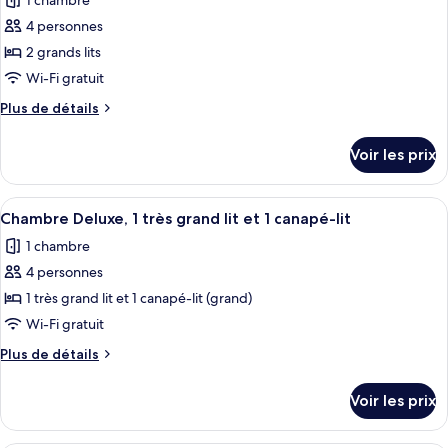
1 chambre
Chambre
les
Familiale,
4 personnes
photos
2
pour
2 grands lits
chambres
ce
Wi-Fi gratuit
type
Plus
Plus de détails
de
de
chambre :
détails
Voir les prix
sur
Chambre
le
Deluxe,
type
Afficher
Une chambre d’hôtel moderne équipée d’
2
50
de
Chambre Deluxe, 1 très grand lit et 1 canapé-lit
toutes
chambre
grands
1 chambre
Chambre
les
lits
Deluxe,
4 personnes
photos
2
pour
1 très grand lit et 1 canapé-lit (grand)
grands
ce
lits
Wi-Fi gratuit
type
Plus
Plus de détails
de
de
chambre :
détails
Voir les prix
sur
Chambre
le
Deluxe,
type