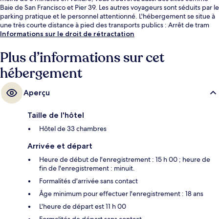
Baie de San Francisco et Pier 39. Les autres voyageurs sont séduits par le
parking pratique et le personnel attentionné. L'hébergement se situe à
une très courte distance à pied des transports publics : Arrêt de tram
Hyde St & Lombard St se trouve à 8 min et Arrêt de tram Hyde St &
Informations sur le droit de rétractation
Chestnut St, à 10 min.
Plus d’informations sur cet
hébergement
Aperçu
Taille de l'hôtel
Hôtel de 33 chambres
Arrivée et départ
Heure de début de l'enregistrement : 15 h 00 ; heure de
fin de l'enregistrement : minuit.
Formalités d'arrivée sans contact
Âge minimum pour effectuer l'enregistrement : 18 ans
L'heure de départ est 11 h 00