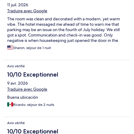
11 juil. 2026
Traduire avec Google
The room was clean and decorated with a modern, yet warm
vibe. The hotel messaged me ahead of time to warn me that
parking may be an issue on the fourth of July holiday. We still
got a spot. Communication and check-in was good. Only
negative is when housekeeping just opened the door in the
morning without knocking. Slightly awkward. Overall, nice stay.
Sharon, séjour de 1 nuit
Avis vérifié
10/10 Exceptionnel
9 avr. 2026
Traduire avec Google
Buena ubicación
Ricardo, séjour de 2 nuits
Avis vérifié
10/10 Exceptionnel