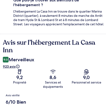
Que puis-je trouver aux alentours de
l'hébergement ?
L'hébergement La Casa Inn se trouve dans le quartier Marina
District (quartier), à seulement 8 minutes de marche de Arrêt
de tram Hyde St & Lombard St et à 8 minutes de Lombard
Street. Les voyageurs apprécient l'emplacement de cet hôtel.
Avis sur l’hébergement La Casa
Avis
Inn
Merveilleux
9,0
923 avis
9,2
8,6
9,0
Propreté
Services et
Personnel et service
équipements
Avis
Avis vérifié
6/10 Bien