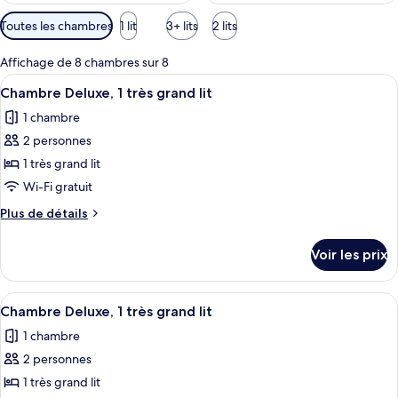
Filtres
Toutes les chambres
1 lit
3+ lits
2 lits
disponibles
pour
Affichage de 8 chambres sur 8
les
Afficher
Une chambre d’hôtel moderne équipée d’
45
Chambre Deluxe, 1 très grand lit
chambres
toutes
1 chambre
les
2 personnes
photos
pour
1 très grand lit
ce
Wi-Fi gratuit
type
Plus
Plus de détails
de
de
chambre :
détails
Voir les prix
sur
Chambre
le
Deluxe,
type
Afficher
Une salle de bain avec un mur en marb
1
50
de
Chambre Deluxe, 1 très grand lit
toutes
chambre
très
1 chambre
Chambre
les
grand
Deluxe,
2 personnes
photos
lit
1
pour
1 très grand lit
très