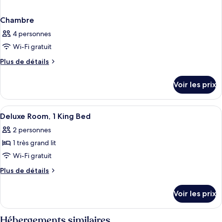
Chambre
4 personnes
Wi-Fi gratuit
Plus
Plus de détails
de
détails
Voir les prix
sur
le
type
Afficher
Literie de qualité supérieure, couette 
50
de
Deluxe Room, 1 King Bed
toutes
chambre
2 personnes
Chambre
les
1 très grand lit
photos
pour
Wi-Fi gratuit
ce
Plus
Plus de détails
type
de
détails
de
Voir les prix
sur
chambre :
le
Deluxe
type
Hébergements similaires