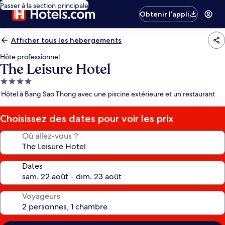
Passer à la section principale
Obtenir l’appli
Afficher tous les hébergements
Hôte professionnel
The Leisure Hotel
Hébergement
4.0 étoiles
Hôtel à Bang Sao Thong avec une piscine extérieure et un restaurant
Choisissez des dates pour voir les prix
Où allez-vous ?
Dates
Voyageurs