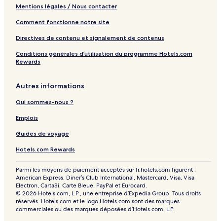
r
Mentions légales / Nous contacter
t
Comment fonctionne notre site
Directives de contenu et signalement de contenus
Conditions générales d’utilisation du programme Hotels.com
Rewards
Autres informations
Qui sommes-nous ?
Emplois
Guides de voyage
Hotels.com Rewards
Parmi les moyens de paiement acceptés sur fr.hotels.com figurent :
American Express, Diner’s Club International, Mastercard, Visa, Visa
Electron, CartaSi, Carte Bleue, PayPal et Eurocard.
© 2026 Hotels.com, L.P., une entreprise d’Expedia Group. Tous droits
réservés. Hotels.com et le logo Hotels.com sont des marques
commerciales ou des marques déposées d’Hotels.com, L.P.