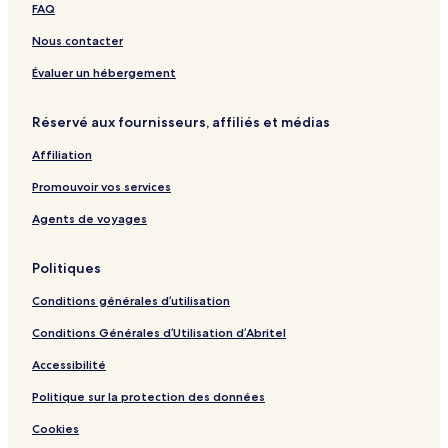
n
l
c
m
p
i
m
B
FAQ
a
S
i
o
A
i
a
b
u
A
r
i
H
n
Nous contacter
h
v
i
t
r
o
g
u
a
r
p
t
k
Évaluer un hébergement
m
r
p
o
e
o
i
n
o
r
l
k
Réservé aux fournisseurs, affiliés et médias
a
r
t
,
b
t
S
Affiliation
h
u
u
v
Promouvoir vos services
m
a
i
r
Agents de voyages
n
a
Politiques
b
h
Conditions générales d’utilisation
u
m
Conditions Générales d’Utilisation d’Abritel
i
A
Accessibilité
i
r
Politique sur la protection des données
p
Cookies
o