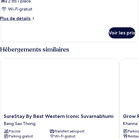
2 lits 1 place
photos
pour
Wi-Fi gratuit
ce
Plus
Plus de détails
type
de
détails
de
Voir les prix
sur
chambre :
le
Superior
type
Hébergements similaires
Twin
de
chambre
Room
SureStay By Best Western Iconic Suvarnabhumi
Grow Re
Superior
Twin
Room
SureStay
Grow
SureStay By Best Western Iconic Suvarnabhumi
Grow R
By
Residen
Bang Sao Thong
Khanna 
Best
Khanna
Piscine
Transfert aéroport
Parkin
Western
Yao
Parking gratuit
Wi-Fi gratuit
Restau
Iconic