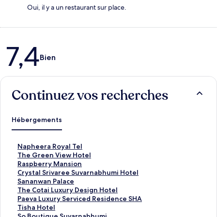
Oui, il y a un restaurant sur place.
Avis
7,4
Bien
Continuez vos recherches
Hébergements
L
Napheera Royal Tel
i
L
The Green View Hotel
e
i
L
Raspberry Mansion
n
e
i
L
Crystal Srivaree Suvarnabhumi Hotel
o
n
e
i
L
Sananwan Palace
u
o
n
e
i
L
The Cotai Luxury Design Hotel
v
u
o
n
e
i
L
Paeva Luxury Serviced Residence SHA
r
v
u
o
n
e
i
L
Tisha Hotel
a
r
v
u
o
n
e
i
L
So Boutique Suvarnabhumi