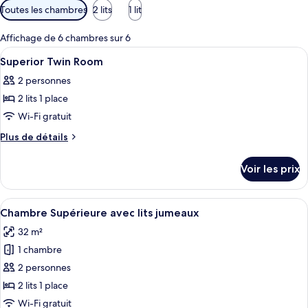
Filtres
Toutes les chambres
2 lits
1 lit
disponibles
pour
Affichage de 6 chambres sur 6
les
Afficher
Une chambre d’hôtel avec deux lits, un
7
Superior Twin Room
chambres
toutes
2 personnes
les
2 lits 1 place
photos
pour
Wi-Fi gratuit
ce
Plus
Plus de détails
type
de
détails
de
Voir les prix
sur
chambre :
le
Superior
type
Afficher
Une chambre d’hôtel avec une tête de l
7
Twin
de
Chambre Supérieure avec lits jumeaux
toutes
chambre
Room
32 m²
Superior
les
Twin
1 chambre
photos
Room
pour
2 personnes
ce
2 lits 1 place
type
Wi-Fi gratuit