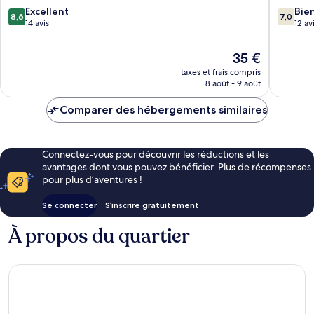
Suvarnabhumi
8.6
7.0
Excellent
Bie
8,6
7,0
Bang
sur
sur
14 avis
12 av
Sao
10,
10,
Thong
Excellent,
Bien,
Le
35 €
14 avis
12 avis
nouveau
taxes et frais compris
prix
8 août - 9 août
est
de
Comparer des hébergements similaires
35 €
Connectez-vous pour découvrir les réductions et les
avantages dont vous pouvez bénéficier. Plus de récompenses
pour plus d’aventures !
Se connecter
S’inscrire gratuitement
À propos du quartier