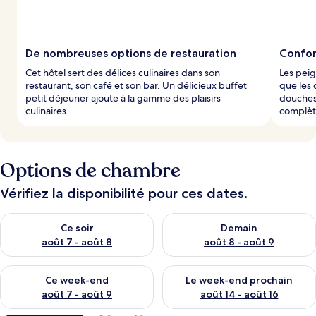
De nombreuses options de restauration
Confor
Cet hôtel sert des délices culinaires dans son
Les peig
restaurant, son café et son bar. Un délicieux buffet
que les
petit déjeuner ajoute à la gamme des plaisirs
douches 
culinaires.
complète
Options de chambre
Vérifiez la disponibilité pour ces dates.
Vérifier la disponibilité pour ce soir août 7 - août 8
Vérifier la disponibilité pour 
Ce soir
Demain
août 7 - août 8
août 8 - août 9
Vérifier la disponibilité pour ce week-end août 7 - août 9
Vérifier la disponibilité pour 
Ce week-end
Le week-end prochain
août 7 - août 9
août 14 - août 16