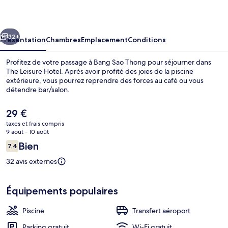
Hotel
cédent
Suivant
32+
Présentation
Chambres
Emplacement
Conditions
Profitez de votre passage à Bang Sao Thong pour séjourner dans
The Leisure Hotel. Après avoir profité des joies de la piscine
extérieure, vous pourrez reprendre des forces au café ou vous
détendre bar/salon.
Le
29 €
prix
taxes et frais compris
actuel
9 août - 10 août
est
Avis
Bien
7,4
Façade de l’hébergement
de
7,4 sur 10
voyageurs
29 €.
32 avis externes
Équipements populaires
Piscine
Transfert aéroport
Parking gratuit
Wi-Fi gratuit