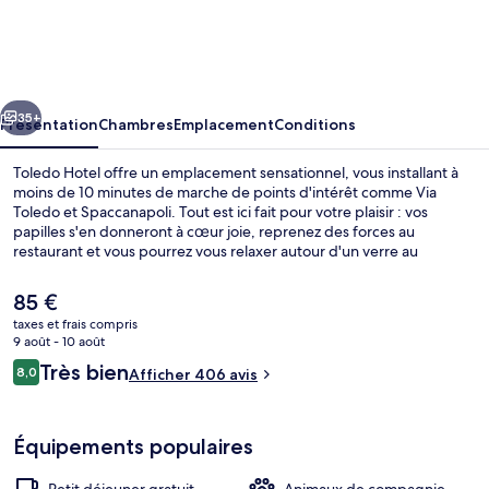
Hotel
cédent
Suivant
35+
Présentation
Chambres
Emplacement
Conditions
Toledo Hotel offre un emplacement sensationnel, vous installant à
moins de 10 minutes de marche de points d'intérêt comme Via
Toledo et Spaccanapoli. Tout est ici fait pour votre plaisir : vos
papilles s'en donneront à cœur joie, reprenez des forces au
restaurant et vous pourrez vous relaxer autour d'un verre au
bar/salon. Au menu des petits plus offerts sur place, on trouve une
terrasse et un jardin. Sympa non ? Les autres voyageurs adorent le
Le
85 €
personnel attentionné. Les transports publics sont rapidement
prix
taxes et frais compris
accessibles à pied : Station Toledo se situe à quelques pas et Station
actuel
9 août - 10 août
de métro Università, à 8 min de marche à peine.
Petit déjeuner buffet compris tous les 
est
Avis
Très bien
8,0
Afficher 406 avis
de
8,0 sur 10
voyageurs
85 €.
Équipements populaires