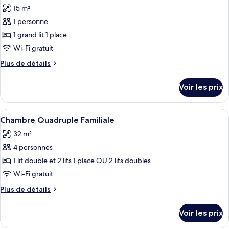
toutes
chambre
avec
15 m²
Chambre
les
lits
Double
1 personne
photos
jumeaux
ou
pour
1 grand lit 1 place
avec
ce
lits
Wi-Fi gratuit
jumeaux
type
Plus
Plus de détails
de
de
chambre :
détails
Voir les prix
sur
Chambre
le
Double
type
Afficher
Une chambre d’hôtel avec deux lits, u
pour
6
de
Chambre Quadruple Familiale
toutes
chambre
1
32 m²
Chambre
les
personne
Double
4 personnes
photos
(French
pour
pour
1 lit double et 2 lits 1 place OU 2 lits doubles
bed)
1
ce
personne
Wi-Fi gratuit
(French
type
Plus
Plus de détails
bed)
de
de
chambre :
détails
Voir les prix
sur
Chambre
le