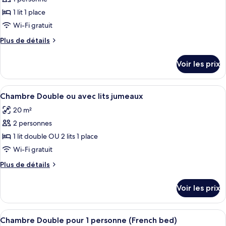
photos
Twin
pour
1 lit 1 place
Room
ce
Wi-Fi gratuit
type
Plus
Plus de détails
de
de
chambre :
détails
Voir les prix
sur
Chambre
le
Simple,
type
Afficher
Une chambre d’hôtel comprenant un lit
1
7
de
Chambre Double ou avec lits jumeaux
toutes
chambre
lit
20 m²
Chambre
les
une
Simple,
2 personnes
photos
place
1
pour
1 lit double OU 2 lits 1 place
lit
ce
une
Wi-Fi gratuit
place
type
Plus
Plus de détails
de
de
chambre :
détails
Voir les prix
sur
Chambre
le
Double
type
Afficher
Une chambre d’hôtel avec un grand lit,
ou
7
de
Chambre Double pour 1 personne (French bed)