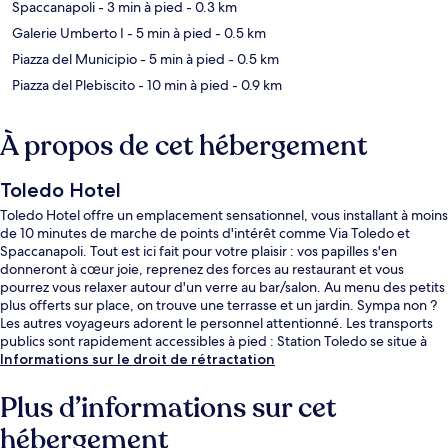
Spaccanapoli
- 3 min à pied
- 0.3 km
Galerie Umberto I
- 5 min à pied
- 0.5 km
Piazza del Municipio
- 5 min à pied
- 0.5 km
Piazza del Plebiscito
- 10 min à pied
- 0.9 km
À propos de cet hébergement
Toledo Hotel
Toledo Hotel offre un emplacement sensationnel, vous installant à moins
de 10 minutes de marche de points d'intérêt comme Via Toledo et
Spaccanapoli. Tout est ici fait pour votre plaisir : vos papilles s'en
donneront à cœur joie, reprenez des forces au restaurant et vous
pourrez vous relaxer autour d'un verre au bar/salon. Au menu des petits
plus offerts sur place, on trouve une terrasse et un jardin. Sympa non ?
Les autres voyageurs adorent le personnel attentionné. Les transports
publics sont rapidement accessibles à pied : Station Toledo se situe à
quelques pas et Station de métro Università, à 8 min de marche à peine.
Informations sur le droit de rétractation
Plus d’informations sur cet
hébergement