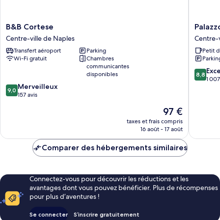
B&B
Palazzo
B&B Cortese
Palazz
Cortese
Salgar
Centre-ville de Naples
Centre-v
Centre-
Centre-
Transfert aéroport
Parking
Petit 
ville
ville
Wi-Fi gratuit
Chambres
Parkin
de
de
communicantes
Naples
Naples
8.8
Exce
disponibles
8,8
sur
1 007
9.0
Merveilleux
10,
9,0
sur
157 avis
Excellen
10,
1 007 avi
Le
97 €
Merveilleux,
nouveau
157 avis
taxes et frais compris
prix
16 août - 17 août
est
de
Comparer des hébergements similaires
97 €
Connectez-vous pour découvrir les réductions et les
avantages dont vous pouvez bénéficier. Plus de récompenses
pour plus d’aventures !
Se connecter
S’inscrire gratuitement