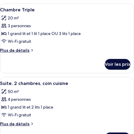
Quadruple
type
Afficher
Un lit double avec deux oreillers, une
Familiale
6
de
Chambre Triple
toutes
chambre
20 m²
Chambre
les
Quadruple
3 personnes
photos
Familiale
pour
1 grand lit et 1 lit 1 place OU 3 lits 1 place
ce
Wi-Fi gratuit
type
Plus
Plus de détails
de
de
chambre :
détails
Voir les prix
sur
Chambre
le
Triple
type
Afficher
Une chambre d’hôtel avec un lit, un bur
4
de
Suite, 2 chambres, coin cuisine
toutes
chambre
50 m²
Chambre
les
Triple
4 personnes
photos
pour
1 grand lit et 2 lits 1 place
ce
Wi-Fi gratuit
type
Plus
Plus de détails
de
de