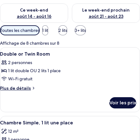
Vérifier la disponibilité pour ce week-end août 14 - août 16
Vérifier la disponibilité pour
Ce week-end
Le week-end prochain
août 14 - août 16
août 21 - août 23
Filtres
Toutes les chambres
1 lit
2 lits
3+ lits
disponibles
pour
Affichage de 8 chambres sur 8
les
Afficher
Une chambre d’hôtel comprenant un li
7
Double or Twin Room
chambres
toutes
2 personnes
les
1 lit double OU 2 lits 1 place
photos
pour
Wi-Fi gratuit
ce
Plus
Plus de détails
type
de
détails
de
Voir les prix
sur
chambre :
le
Double
type
Afficher
Draps italiens Frette, coffres-forts da
5
or
de
Chambre Simple, 1 lit une place
toutes
chambre
Twin
12 m²
Double
les
Room
or
1 personne