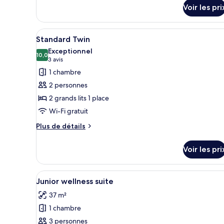
chambre
Room
Voir les pri
Standard
Twin
Room
Afficher
Une chambre d’hôtel avec deux 
4
Standard Twin
toutes
Exceptionnel
les
10,0
10,0 sur 10
(3 avis)
3 avis
photos
1 chambre
pour
2 personnes
ce
2 grands lits 1 place
type
Wi-Fi gratuit
de
chambre :
Plus
Plus de détails
de
Standard
détails
Twin
Voir les pri
sur
le
type
Afficher
Une chambre d’hôtel moderne a
5
de
Junior wellness suite
toutes
chambre
37 m²
Standard
les
Twin
1 chambre
photos
pour
3 personnes