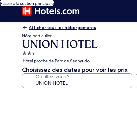
Passer à la section principale
Afficher tous les hébergements
Hôte particulier
UNION HOTEL
Hébergement
2.5 étoiles
Hôtel proche de Parc de Seonyudo
Choisissez des dates pour voir les prix
Où allez-vous ?
Galerie
photos
de
l’hébergement
UNION