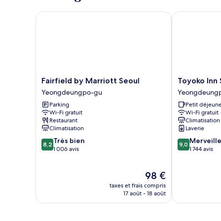
chambre
Suite
Connecting
Fairfield by Marriott Seoul
Toyoko Inn S
Wellness
Suite
Fairfield
Toyoko
Fairfield by Marriott Seoul
Toyoko Inn
by
Inn
Yeongdeungpo-gu
Yeongdeung
Marriott
Seoul
Parking
Petit déjeune
Seoul
Yeongdeung
Wi-Fi gratuit
Wi-Fi gratuit
Yeongdeungpo-
Yeongdeung
Restaurant
Climatisation
gu
gu
Climatisation
Laverie
8.2
9.0
Très bien
Merveill
8,2
9,0
sur
sur
1 006 avis
1 744 avis
10,
10,
Très
Merveilleux,
Le
98 €
bien,
1 744 avis
nouveau
1 006 avis
taxes et frais compris
prix
17 août - 18 août
est
de
98 €