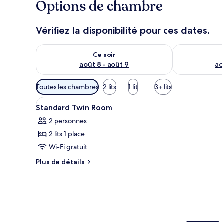
Options de chambre
Vérifiez la disponibilité pour ces dates.
Vérifier la disponibilité pour ce soir août 8 - août 9
Vérifier la di
Ce soir
août 8 - août 9
ao
Filtres
Toutes les chambres
2 lits
1 lit
3+ lits
disponibles
Afficher
Bureau, espace de travail pour
pour
3
Standard Twin Room
toutes
les
2 personnes
les
chambres
2 lits 1 place
photos
pour
Wi-Fi gratuit
ce
Plus
Plus de détails
type
de
détails
de
sur
chambre :
le
Standard
type
Twin
de