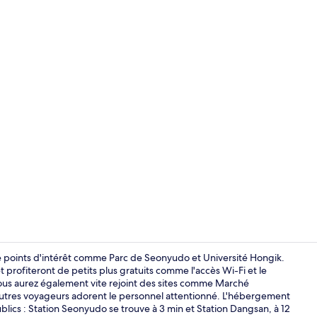
Salle de réu
e points d'intérêt comme Parc de Seonyudo et Université Hongik.
 profiteront de petits plus gratuits comme l'accès Wi-Fi et le
vous aurez également vite rejoint des sites comme Marché
Salon du hal
es voyageurs adorent le personnel attentionné. L'hébergement
ublics : Station Seonyudo se trouve à 3 min et Station Dangsan, à 12