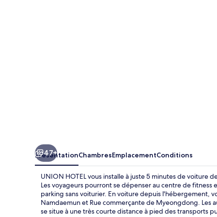
HOTEL
47+
Présentation
Chambres
Emplacement
Conditions
UNION HOTEL vous installe à juste 5 minutes de voiture d
Les voyageurs pourront se dépenser au centre de fitness et
parking sans voiturier. En voiture depuis l'hébergement, 
Namdaemun et Rue commerçante de Myeongdong. Les autr
se situe à une très courte distance à pied des transports p