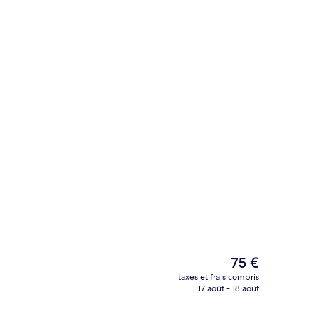
nion
Hall
Le
75 €
prix
taxes et frais compris
actuel
17 août - 18 août
l
Extérieur
est
de