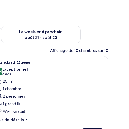
-end août 14 - août 16
Vérifier la disponibilité pour le week-end prochain août 21 - 
Le week-end prochain
août 21 - août 23
Affichage de 10 chambres sur 10
teur portable
fficher
Une chambre d’hôtel moderne avec un grand li
4
tandard Queen
outes
Exceptionnel
s
,0
10,0 sur 10
(6 avis)
6 avis
hotos
23 m²
our
1 chambre
e
2 personnes
ype
1 grand lit
e
Wi-Fi gratuit
hambre :
tandard
us
us de détails
ueen
e