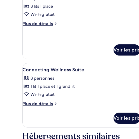
ce
3 lits 1 place
type
Wi-Fi gratuit
de
Plus
Plus de détails
chambre :
de
Junior
détails
sur
wellness
le
suite
Voir les pri
type
de
chambre
Afficher
Bureau, espace de travail pour
Junior
5
Connecting Wellness Suite
toutes
wellness
3 personnes
suite
les
1 lit 1 place et 1 grand lit
photos
pour
Wi-Fi gratuit
ce
Plus
Plus de détails
type
de
détails
de
Voir les pri
sur
chambre :
le
Connecting
type
Hébergements similaires
Wellness
de