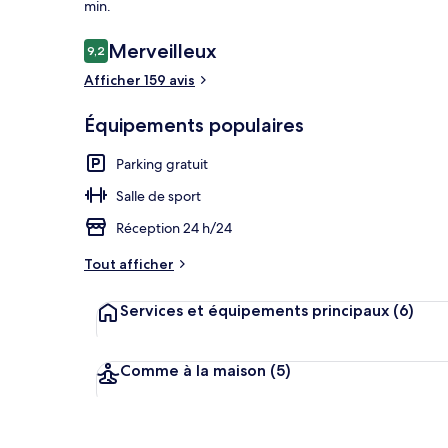
min.
Avis
Merveilleux
9,2
9,2 sur 10
voyageurs
Afficher 159 avis
Bistro
Équipements populaires
Parking gratuit
Salle de sport
Réception 24 h/24
Tout afficher
Services et équipements principaux
(6)
Comme à la maison
(5)