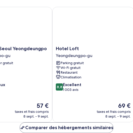
eoul Yeongdeungpo
Hotel Loft
Hotel
 Seoul Yeongdeungpo
Hotel Loft
Loft
po-gu
Yeongdeungpo-gu
Yeongdeungpo-
r gratuit
Parking gratuit
po
gu
Wi-Fi gratuit
po-
Restaurant
Climatisation
8.8
eux
Excellent
8,8
sur
1 003 avis
10,
Excellent,
Le
Le
57 €
69 €
1 003 avis
nouveau
nouvea
taxes et frais compris
taxes et frais compris
prix
prix
8 sept. - 9 sept.
8 sept. - 9 sept.
est
est
de
de
Comparer des hébergements similaires
57 €
69 €