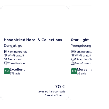
Handpicked Hotel & Collections
Star Light
Handpicked
Star
Handpicked Hotel & Collections
Star Light
Hotel
Light
Dongjak-gu
Yeongdeungpo-gu
&
Yeongdeungpo-
Parking gratuit
Parking gratuit
Collections
gu
Wi-Fi gratuit
Wi-Fi gratuit
Dongjak-
Restaurant
Réception 24 h/24
gu
Climatisation
Non-fumeurs
8.6
9.2
Excellent
Merveilleux
8,6
9,2
sur
sur
378 avis
62 avis
10,
10,
Excellent,
Merveilleux,
Le
70 €
378 avis
62 avis
u
nouveau
taxes et frais compris
tax
prix
1 sept. - 2 sept.
est
de
70 €