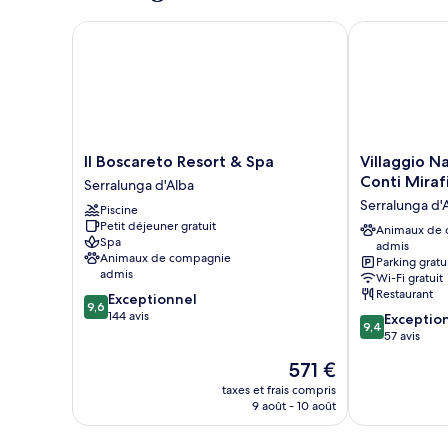
chambre
Chambre
Il Boscareto Resort & Spa
Villaggio Narr
Exclusive
Il
Villaggio
Il Boscareto Resort & Spa
Villaggio N
Boscareto
Narrante
Conti Miraf
Serralunga d'Alba
Resort
-
Serralunga d'
Piscine
&
Le
Petit déjeuner gratuit
Spa
Case
Animaux de
Spa
admis
Serralunga
dei
Animaux de compagnie
Parking gratu
d'Alba
Conti
admis
Wi-Fi gratuit
Mirafiore
Restaurant
9.6
Exceptionnel
Serralunga
9,6
sur
144 avis
9.4
Exceptio
d'Alba
9,4
10,
sur
57 avis
Exceptionnel,
10,
Le
571 €
144 avis
Exceptionnel,
nouveau
57 avis
taxes et frais compris
prix
9 août - 10 août
est
de