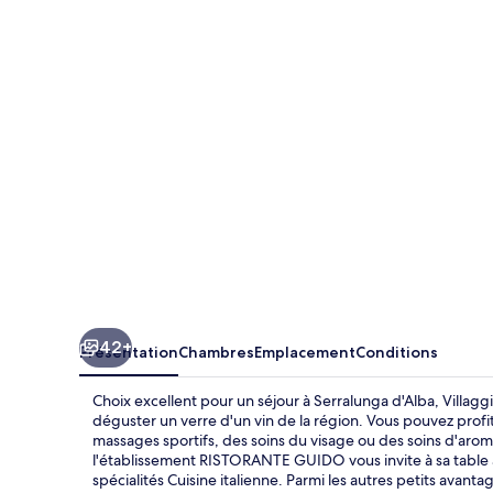
Narrante
-
Cascina
Galarej
42+
Présentation
Chambres
Emplacement
Conditions
Choix excellent pour un séjour à Serralunga d'Alba, Villag
déguster un verre d'un vin de la région. Vous pouvez profi
massages sportifs, des soins du visage ou des soins d'aroma
l'établissement RISTORANTE GUIDO vous invite à sa table à
spécialités Cuisine italienne. Parmi les autres petits ava