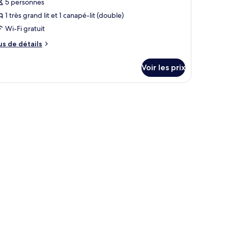
our
5 personnes
e
1 très grand lit et 1 canapé-lit (double)
ype
Wi-Fi gratuit
e
us
us de détails
hambre :
e
uite
tails
Voir les prix
r
pe
fenêtre avec des rideaux et une vue sur l’extérieur.
e
hambre
ite