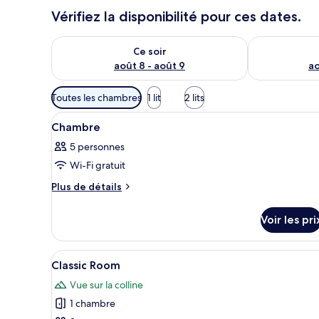
Vérifiez la disponibilité pour ces dates.
Vérifier la disponibilité pour ce soir août 8 - août 9
Vérifier la di
Ce soir
août 8 - août 9
ao
Filtres
Toutes les chambres
1 lit
2 lits
disponibles
Afficher
Une chambre avec un lit, une ch
pour
3
Chambre
toutes
les
5 personnes
les
chambres
Wi-Fi gratuit
photos
pour
Plus
Plus de détails
de
ce
détails
type
Voir les pri
sur
de
le
chambre :
type
Afficher
Une chambre d’hôtel avec un gr
5
de
Chambre
Classic Room
toutes
chambre
Vue sur la colline
Chambre
les
1 chambre
photos