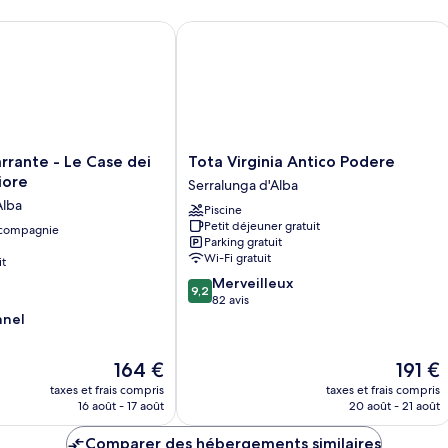
ante - Le Case dei Conti Mirafiore
Tota Virginia Antico Podere
Tota
arrante - Le Case dei
Tota Virginia Antico Podere
Virginia
iore
Serralunga d'Alba
Antico
Alba
Piscine
Podere
Petit déjeuner gratuit
 compagnie
Serralunga
Parking gratuit
d'Alba
Wi-Fi gratuit
it
9.2
Merveilleux
9,2
sur
82 avis
10,
nnel
Merveilleux,
82 avis
Le
Le
164 €
191 €
nouveau
nouvea
taxes et frais compris
taxes et frais compris
prix
prix
16 août - 17 août
20 août - 21 août
est
est
de
de
Comparer des hébergements similaires