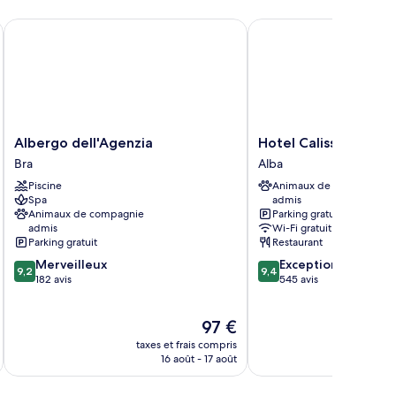
Albergo dell'Agenzia
Hotel Calissano
Albergo
Hotel
Albergo dell'Agenzia
Hotel Calissano
dell'Agenzia
Calissano
Bra
Alba
Bra
Alba
Piscine
Animaux de compagnie
Spa
admis
Animaux de compagnie
Parking gratuit
admis
Wi-Fi gratuit
Parking gratuit
Restaurant
9.2
9.4
Merveilleux
Exceptionnel
9,2
9,4
sur
sur
182 avis
545 avis
10,
10,
Merveilleux,
Exceptionnel,
Le
97 €
182 avis
545 avis
u
nouveau
taxes et frais compris
tax
prix
16 août - 17 août
est
de