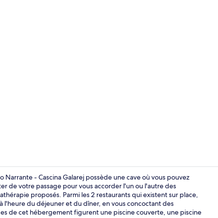
Extérieur
gio Narrante - Cascina Galarej possède une cave où vous pouvez
ter de votre passage pour vous accorder l'un ou l'autre des
thérapie proposés. Parmi les 2 restaurants qui existent sur place,
Suite | Liter
 l'heure du déjeuner et du dîner, en vous concoctant des
ntages de cet hébergement figurent une piscine couverte, une piscine