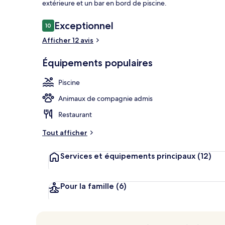
extérieure et un bar en bord de piscine.
Avis
Exceptionnel
10
10 sur 10
voyageurs
Afficher 12 avis
Vue de la ch
Équipements populaires
Piscine
Animaux de compagnie admis
Restaurant
Tout afficher
Services et équipements principaux
(12)
Pour la famille
(6)