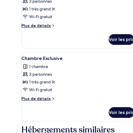
pour
3 personnes
ce
1 très grand lit
type
Wi-Fi gratuit
de
Plus
Plus de détails
chambre :
de
Classic
détails
Voir les pri
sur
Room
le
type
Afficher
Une chambre d’hôtel avec un gra
9
de
Chambre Exclusive
toutes
chambre
1 chambre
Classic
les
Room
3 personnes
photos
pour
1 très grand lit
ce
Wi-Fi gratuit
type
Plus
Plus de détails
de
de
chambre :
détails
Voir les pri
sur
Chambre
le
Exclusive
type
Hébergements similaires
de