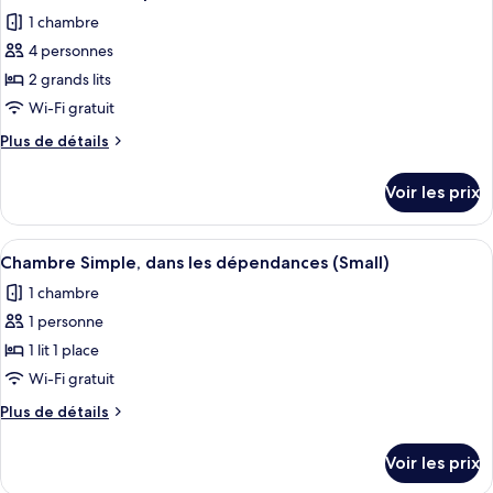
toutes
chambre
1 chambre
Chambre
les
Simple
4 personnes
photos
(Small)
pour
2 grands lits
ce
Wi-Fi gratuit
type
Plus
Plus de détails
de
de
chambre :
détails
Voir les prix
sur
Chambre
le
Quadruple
type
Afficher
Une chambre d’hôtel avec un bureau en 
9
de
Chambre Simple, dans les dépendances (Small)
toutes
chambre
1 chambre
Chambre
les
Quadruple
1 personne
photos
pour
1 lit 1 place
ce
Wi-Fi gratuit
type
Plus
Plus de détails
de
de
chambre :
détails
Voir les prix
sur
Chambre
le