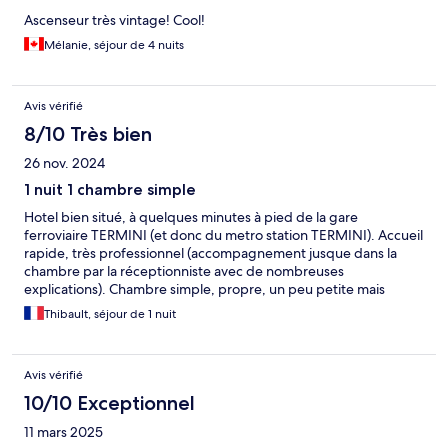
Ascenseur très vintage! Cool!
Mélanie, séjour de 4 nuits
Avis vérifié
8/10 Très bien
26 nov. 2024
1 nuit 1 chambre simple
Hotel bien situé, à quelques minutes à pied de la gare
ferroviaire TERMINI (et donc du metro station TERMINI). Accueil
rapide, très professionnel (accompagnement jusque dans la
chambre par la réceptionniste avec de nombreuses
explications). Chambre simple, propre, un peu petite mais
fonctionnelle et bien agencée (petit minibar avec eau offerte).
Thibault, séjour de 1 nuit
Literie confortable, wifi fonctionnel et gratuit. Pas de petit
déjeuner disponible mais multiples options de restauration dans
les alentours. Quartier animé, sécure, proches des principales
Avis vérifié
attractions touristiques (Colisée, Forum…) Très bon rapport
qualité/prix.
10/10 Exceptionnel
11 mars 2025