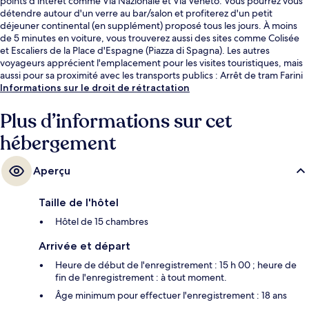
points d'intérêt comme Via Nazionale et Via Veneto. Vous pourrez vous
détendre autour d'un verre au bar/salon et profiterez d'un petit
déjeuner continental (en supplément) proposé tous les jours. À moins
de 5 minutes en voiture, vous trouverez aussi des sites comme Colisée
et Escaliers de la Place d'Espagne (Piazza di Spagna). Les autres
voyageurs apprécient l'emplacement pour les visites touristiques, mais
aussi pour sa proximité avec les transports publics : Arrêt de tram Farini
est à 6 min à pied et Station de tramway Termini, à 6 min de marche.
Informations sur le droit de rétractation
Plus d’informations sur cet
hébergement
Aperçu
Taille de l'hôtel
Hôtel de 15 chambres
Arrivée et départ
Heure de début de l'enregistrement : 15 h 00 ; heure de
fin de l'enregistrement : à tout moment.
Âge minimum pour effectuer l'enregistrement : 18 ans