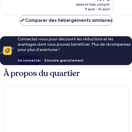
nouveau
taxes et frais compris
1 003 av
prix
9 août - 10 août
est
de
Comparer des hébergements similaires
101 €
Connectez-vous pour découvrir les réductions et les
avantages dont vous pouvez bénéficier. Plus de récompenses
pour plus d’aventures !
Se connecter
S’inscrire gratuitement
À propos du quartier