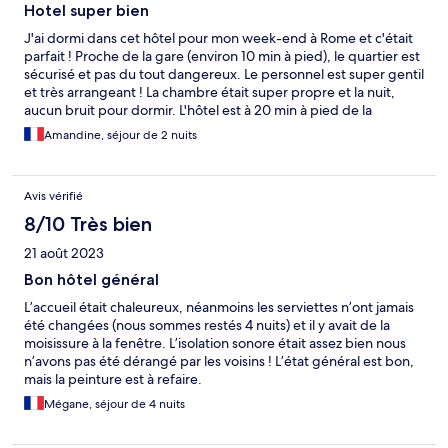
Hotel super bien
J'ai dormi dans cet hôtel pour mon week-end à Rome et c'était
parfait ! Proche de la gare (environ 10 min à pied), le quartier est
sécurisé et pas du tout dangereux. Le personnel est super gentil
et très arrangeant ! La chambre était super propre et la nuit,
aucun bruit pour dormir. L'hôtel est à 20 min à pied de la
fontaine de trevi. Nous avons pu laisser nos bagages en sécurité
Amandine, séjour de 2 nuits
pour notre dernier jour dans une pièce de l'hôtel sans payer, et
ça, c'est un vrai plus. Nous avons pu profiter de notre dernière
journée sans souci et sans galère de bagage. Ils donnent aussi
Avis vérifié
un plan de la ville de Rome super bien détaillé avec toutes les
informations importantes à savoir sur cette magnifique ville.
8/10 Très bien
21 août 2023
Bon hôtel général
L’accueil était chaleureux, néanmoins les serviettes n’ont jamais
été changées (nous sommes restés 4 nuits) et il y avait de la
moisissure à la fenêtre. L’isolation sonore était assez bien nous
n’avons pas été dérangé par les voisins ! L’état général est bon,
mais la peinture est à refaire.
Mégane, séjour de 4 nuits