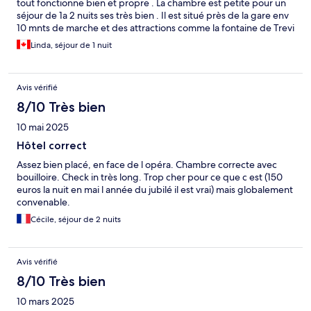
tout fonctionne bien et propre . La chambre est petite pour un
séjour de 1a 2 nuits ses très bien . Il est situé près de la gare env
10 mnts de marche et des attractions comme la fontaine de Trevi
env.10 mnts de marche .
Linda, séjour de 1 nuit
Avis vérifié
8/10 Très bien
10 mai 2025
Hôtel correct
Assez bien placé, en face de l opéra. Chambre correcte avec
bouilloire. Check in très long. Trop cher pour ce que c est (150
euros la nuit en mai l année du jubilé il est vrai) mais globalement
convenable.
Cécile, séjour de 2 nuits
Avis vérifié
8/10 Très bien
10 mars 2025