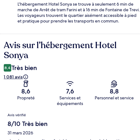
L'hébergement Hotel Sonya se trouve à seulement 6 min de
marche de Arrêt de tram Farini et à 16 min de Fontaine de Trevi.
Les voyageurs trouvent le quartier aisément accessible à pied
et pratique pour prendre les transports en commun.
Avis sur l’hébergement Hotel
Avis
Sonya
Très bien
8,4
1 081 avis
8,6
7,6
8,8
Propreté
Services et
Personnel et service
équipements
Avis
Avis vérifié
8/10 Très bien
31 mars 2026