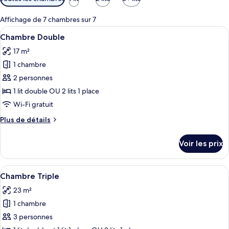
disponibles
pour
Affichage de 7 chambres sur 7
les
Afficher
Une chambre d’hôtel comprenant un lit
13
Chambre Double
chambres
toutes
17 m²
les
1 chambre
photos
pour
2 personnes
ce
1 lit double OU 2 lits 1 place
type
Wi-Fi gratuit
de
Plus
Plus de détails
chambre :
de
Chambre
détails
Voir les prix
sur
Double
le
type
Afficher
Une chambre d’hôtel avec deux lits, u
13
de
Chambre Triple
toutes
chambre
23 m²
Chambre
les
Double
1 chambre
photos
pour
3 personnes