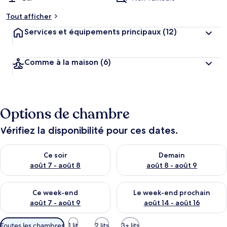
Tout afficher
Services et équipements principaux
(12)
Comme à la maison
(6)
Options de chambre
Vérifiez la disponibilité pour ces dates.
Vérifier la disponibilité pour ce soir août 7 - août 8
Vérifier la disponibilité pour 
Ce soir
Demain
août 7 - août 8
août 8 - août 9
Vérifier la disponibilité pour ce week-end août 7 - août 9
Vérifier la disponibilité pour 
Ce week-end
Le week-end prochain
août 7 - août 9
août 14 - août 16
Filtres
Toutes les chambres
1 lit
2 lits
3+ lits