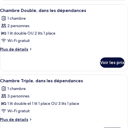
Simple,
type
Afficher
Une chambre d’hôtel avec un grand lit
dans
12
de
Chambre Double, dans les dépendances
toutes
chambre
les
1 chambre
Chambre
les
dépendances
Simple,
2 personnes
photos
(Small)
dans
pour
1 lit double OU 2 lits 1 place
les
ce
dépendances
Wi-Fi gratuit
(Small)
type
Plus
Plus de détails
de
de
chambre :
détails
Voir les prix
sur
Chambre
le
Double,
type
Afficher
Une chambre d’hôtel avec un grand lit,
dans
10
de
Chambre Triple, dans les dépendances
toutes
chambre
les
1 chambre
Chambre
les
dépendances
Double,
3 personnes
photos
dans
pour
1 lit double et 1 lit 1 place OU 3 lits 1 place
les
ce
dépendances
Wi-Fi gratuit
type
Plus
Plus de détails
de
de