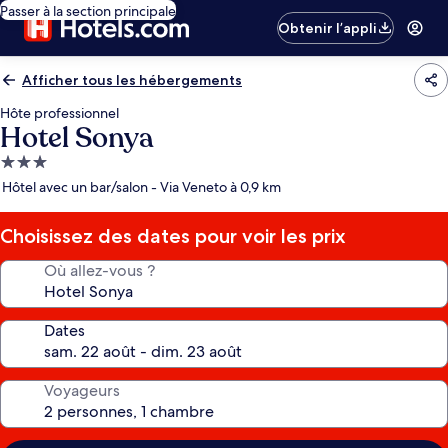
Passer à la section principale
Obtenir l’appli
Afficher tous les hébergements
Hôte professionnel
Hotel Sonya
Hébergement
3.0 étoiles
Hôtel avec un bar/salon - Via Veneto à 0,9 km
Choisissez des dates pour voir les prix
Où allez-vous ?
Dates
Voyageurs