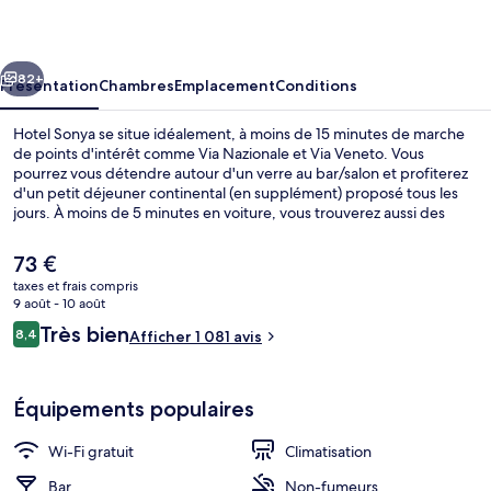
cédent
Suivant
82+
Présentation
Chambres
Emplacement
Conditions
Hotel Sonya se situe idéalement, à moins de 15 minutes de marche
de points d'intérêt comme Via Nazionale et Via Veneto. Vous
pourrez vous détendre autour d'un verre au bar/salon et profiterez
d'un petit déjeuner continental (en supplément) proposé tous les
jours. À moins de 5 minutes en voiture, vous trouverez aussi des
sites comme Colisée et Escaliers de la Place d'Espagne (Piazza di
Spagna). Les autres voyageurs apprécient l'emplacement pour les
Le
73 €
visites touristiques, mais aussi pour sa proximité avec les transports
prix
taxes et frais compris
publics : Arrêt de tram Farini est à 6 min à pied et Station de
actuel
9 août - 10 août
tramway Termini, à 6 min de marche.
Chambre Double | Literie de qualité su
est
Avis
Très bien
8,4
Afficher 1 081 avis
de
8,4 sur 10
voyageurs
73 €.
Équipements populaires
Wi-Fi gratuit
Climatisation
Bar
Non-fumeurs