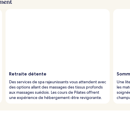
ement
Retraite détente
Somme
Des services de spa rajeunissants vous attendent avec
Une lit
des options allant des massages des tissus profonds
les ma
aux massages suédois. Les cours de Pilates offrent
soignée
une expérience de hébergement-être revigorante.
champa