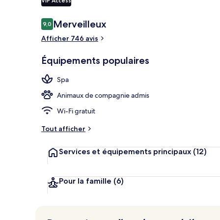
VIP Access
Façade de l’
Avis
Merveilleux
9,0
9,0 sur 10
voyageurs
Afficher 746 avis
Équipements populaires
Spa
Animaux de compagnie admis
Wi-Fi gratuit
Tout afficher
Services et équipements principaux
(12)
Pour la famille
(6)