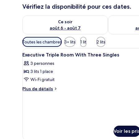
Vérifiez la disponibilité pour ces dates.
Vérifier la disponibilité pour ce soir août 6 - août 7
Vérifier la di
Ce soir
août 6 - août 7
a
Filtres
Toutes les chambres
3+ lits
1 lit
2 lits
disponibles
Afficher
Une chambre d’hôtel avec deux 
pour
5
Executive Triple Room With Three Singles
toutes
les
3 personnes
les
chambres
3 lits 1 place
photos
pour
Wi-Fi gratuit
ce
Plus
Plus de détails
type
de
détails
de
sur
chambre :
le
Executive
type
Triple
de
chambre
Room
Voir les pri
Executive
With
Triple