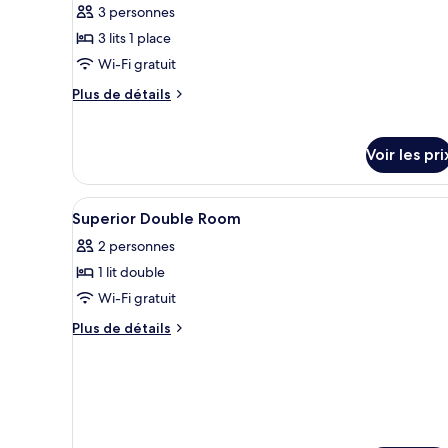
pour
Jumeaux
3 personnes
ce
3 lits 1 place
type
Wi-Fi gratuit
de
chambre :
Plus
Plus de détails
de
Chambre
détails
Triple
sur
Voir les pri
Exécutive
le
(Twin)
type
de
Afficher
Une chambre d’hôtel avec une g
6
Superior Double Room
chambre
toutes
Chambre
2 personnes
les
Triple
1 lit double
Exécutive
photos
(Twin)
pour
Wi-Fi gratuit
ce
Plus
Plus de détails
type
de
détails
de
sur
chambre :
le
Superior
type
Double
de