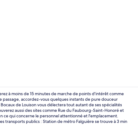
Escalier
erez à moins de 15 minutes de marche de points d'intérêt comme
e passage, accordez-vous quelques instants de pure douceur
 Bocaux de Louison vous délectera tout autant de ses spécialités
Hall
trouverez aussi des sites comme Rue du Faubourg-Saint-Honoré et
en ce qui concerne le personnel attentionné et l'emplacement.
s transports publics : Station de métro Falguière se trouve à 3 min