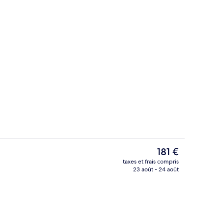
Coin salon dans le hall
Le
181 €
prix
taxes et frais compris
actuel
23 août - 24 août
Café
est
de
181 €.