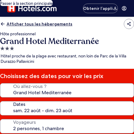
Passer à la section principale
Obtenir l’appli
Afficher tous les hébergements
Hôte professionnel
Grand Hotel Mediterranée
Hébergement
3.0 étoiles
Hôtel proche de la plage avec restaurant, non loin de Parc de la Villa
Durazzo Pallavicini
Choisissez des dates pour voir les prix
Où allez-vous ?
Dates
Voyageurs