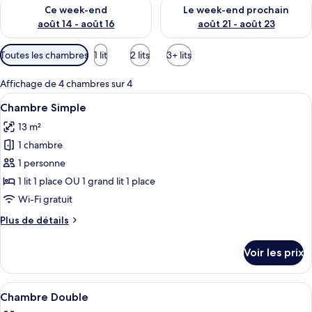
Vérifier la disponibilité pour ce week-end août 14 - août 16
Vérifier la disponibilité pour
Ce week-end
Le week-end prochain
août 14 - août 16
août 21 - août 23
Filtres
Toutes les chambres
1 lit
2 lits
3+ lits
disponibles
pour
Affichage de 4 chambres sur 4
les
Afficher
Une chambre d’hôtel avec une tête de l
4
Chambre Simple
chambres
toutes
13 m²
les
1 chambre
photos
pour
1 personne
ce
1 lit 1 place OU 1 grand lit 1 place
type
Wi-Fi gratuit
de
Plus
Plus de détails
chambre :
de
Chambre
détails
Voir les prix
sur
Simple
le
type
Afficher
Une chambre à coucher comprenant un l
4
de
Chambre Double
toutes
chambre