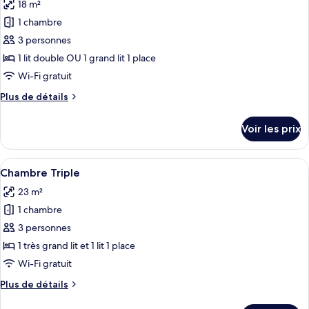
18 m²
Chambre
les
Simple
1 chambre
photos
pour
3 personnes
ce
1 lit double OU 1 grand lit 1 place
type
Wi-Fi gratuit
de
Plus
Plus de détails
chambre :
de
Chambre
détails
Voir les prix
sur
Double
le
type
Afficher
Une chambre d’hôtel avec deux lits sim
4
de
Chambre Triple
toutes
chambre
23 m²
Chambre
les
Double
1 chambre
photos
pour
3 personnes
ce
1 très grand lit et 1 lit 1 place
type
Wi-Fi gratuit
de
Plus
Plus de détails
chambre :
de
Chambre
détails