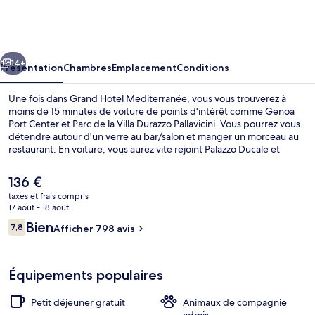
Hotel
Mediterranée
cédent
Suivant
14+
Présentation
Chambres
Emplacement
Conditions
Une fois dans Grand Hotel Mediterranée, vous vous trouverez à
moins de 15 minutes de voiture de points d'intérêt comme Genoa
Port Center et Parc de la Villa Durazzo Pallavicini. Vous pourrez vous
détendre autour d'un verre au bar/salon et manger un morceau au
restaurant. En voiture, vous aurez vite rejoint Palazzo Ducale et
Stade Luigi-Ferraris depuis cet hôtel de style méditerranéen.
Le
136 €
prix
taxes et frais compris
actuel
17 août - 18 août
Petit déjeuner buffet compris tous les 
est
Avis
Bien
7,8
Afficher 798 avis
de
7,8 sur 10
voyageurs
136 €.
Équipements populaires
Petit déjeuner gratuit
Animaux de compagnie