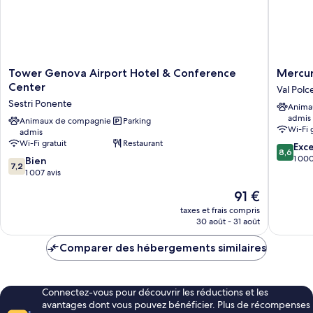
Tower
Mercur
Tower Genova Airport Hotel & Conference
Mercur
Genova
Genova
Center
Val Polc
Airport
San
Sestri Ponente
Anima
Hotel
Biagio
admis
&
Animaux de compagnie
Parking
Val
Wi-Fi 
admis
Conference
Polceve
Wi-Fi gratuit
Restaurant
8.6
Center
Exce
8,6
sur
Sestri
1 000
7.2
Bien
7,2
10,
Ponente
sur
1 007 avis
Excellen
10,
Le
91 €
1 000 av
Bien,
nouveau
1 007 avis
taxes et frais compris
prix
30 août - 31 août
est
de
Comparer des hébergements similaires
91 €
Connectez-vous pour découvrir les réductions et les
avantages dont vous pouvez bénéficier. Plus de récompenses