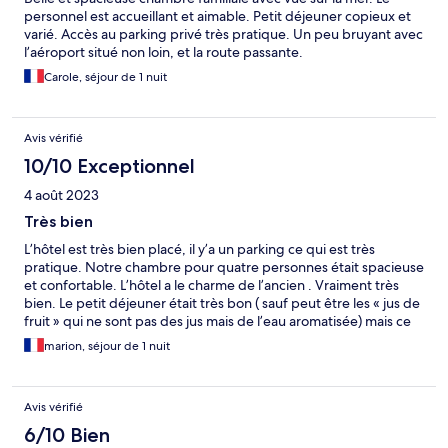
personnel est accueillant et aimable. Petit déjeuner copieux et
varié. Accès au parking privé très pratique. Un peu bruyant avec
l’aéroport situé non loin, et la route passante.
Carole, séjour de 1 nuit
Avis vérifié
10/10 Exceptionnel
4 août 2023
Très bien
L’hôtel est très bien placé, il y’a un parking ce qui est très
pratique. Notre chambre pour quatre personnes était spacieuse
et confortable. L’hôtel a le charme de l’ancien . Vraiment très
bien. Le petit déjeuner était très bon ( sauf peut être les « jus de
fruit » qui ne sont pas des jus mais de l’eau aromatisée) mais ce
n’est qu’un detail. Nous recommandons vivement cet hôtel !
marion, séjour de 1 nuit
Avis vérifié
6/10 Bien