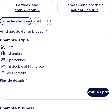
Vérifier la disponibilité pour ce week-end août 7 - août 9
Vérifier la disponibilité pour 
Ce week-end
Le week-end prochain
août 7 - août 9
août 14 - août 16
Filtres
Toutes les chambres
2 lits
1 lit
disponibles
pour
Affichage de 4 chambres sur 4
les
Afficher
Une chambre d’hôtel avec un grand lit,
4
Chambre Triple
chambres
toutes
19 m²
les
1 chambre
photos
pour
3 personnes
ce
1 lit double et 1 lit 1 place
type
Wi-Fi gratuit
de
Plus
Plus de détails
chambre :
de
Chambre
détails
Voir les prix
sur
Triple
le
type
Afficher
Une chambre d’hôtel avec une tête de l
4
de
Chambre business
toutes
chambre