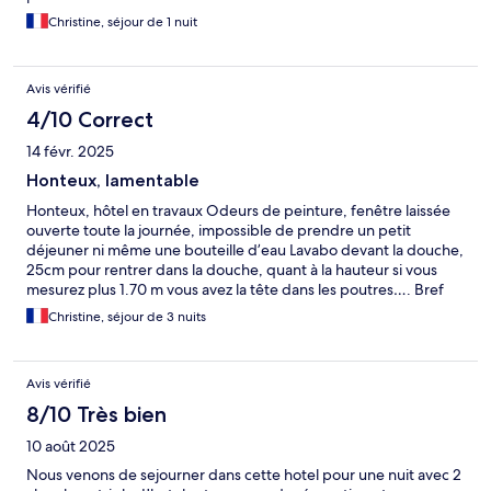
Christine, séjour de 1 nuit
Avis vérifié
4/10 Correct
14 févr. 2025
Honteux, lamentable
Honteux, hôtel en travaux Odeurs de peinture, fenêtre laissée
ouverte toute la journée, impossible de prendre un petit
déjeuner ni même une bouteille d’eau Lavabo devant la douche,
25cm pour rentrer dans la douche, quant à la hauteur si vous
mesurez plus 1.70 m vous avez la tête dans les poutres…. Bref
bravo au personnel qui travaille dans ces conditions c’est
Christine, séjour de 3 nuits
lamentable
Avis vérifié
8/10 Très bien
10 août 2025
Nous venons de sejourner dans cette hotel pour une nuit avec 2