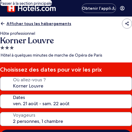
Passer à la section principale
Obtenir l’appli
Afficher tous les hébergements
Hôte professionnel
Korner Louvre
Hébergement
3.0 étoiles
Hôtel à quelques minutes de marche de Opéra de Paris
Choisissez des dates pour voir les prix
Où allez-vous ?
Dates
Voyageurs