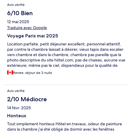
Avis vérifié
6/10 Bien
12 mai 2025
Traduire avec Google
Voyage Paris mai 2025
Location parfaite, petit déjeuner excellent, personnel attentif,
par contre la chambre laissait à désirer, vieux tapis dans escalier
vers chambre et dans la chambre, chambre pas pareille que la
photo descriptive du site hôtel.com, pas de chaises, aucune vue
extérieure, même pas le ciel, dispendieux pour la qualité de
chambre, aucun meuble, juste le lit. Salle de bain rénovée.
Renee, séjour de 3 nuits
Avis vérifié
2/10 Médiocre
14 févr. 2025
Honteux
Tout simplement honteux Hôtel en travaux, odeur de peinture
dans la chambre j’ai été obligé de dormir avec les fenêtres