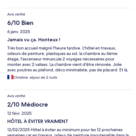
Avis vérifié
6/10 Bien
6 janv. 2025
Jamais vu ça. Honteux !
Très bon accueil malgré l'heure tardive. L'hôtel en travaux,
odeurs de peinture, plastiques au sol. la chambre au 6ème
étage, l'ascenseur minuscule 2 voyages nécessaires pour
monter avec 2 valises. La chambre vient d'être rénovée. Jolie
avec poutres au plafond, déco minimaliste, pas de placard. Et là,
stupeur en découvrant la salle de bain. Un petit couloir de moins
Christine, séjour de 2 nuits
d'un mètre de large, avec le WC coincé entre le lavabo et la
douche, pour une personne adulte impossible de s'asseoir,
l'abattant s'ouvre en forçant. Jamais vu ça.
Avis vérifié
2/10 Médiocre
12 févr. 2025
HÔTEL À ÉVITER VRAIMENT
12/02/2025 Hôtel à éviter au minimum pour les 12 prochaines
semaines car en travaux, odeur de peinture insoutenable dans la