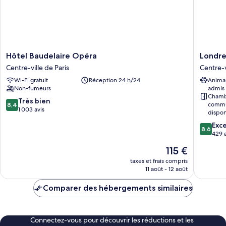
Hôtel
Londres
Hôtel Baudelaire Opéra
Londre
Baudelaire
Saint-
Centre-ville de Paris
Centre-v
Opéra
Honoré
Wi-Fi gratuit
Réception 24 h/24
Anima
Centre-
Hotel
Non-fumeurs
admis
ville
Centre-
Chamb
de
ville
8.4
Très bien
commu
8,4
Paris
de
sur
1 003 avis
dispon
Paris
10,
8.6
Exce
Très
8,6
sur
429 a
bien,
10,
1 003 avis
Le
115 €
Excellen
nouveau
429 avis
taxes et frais compris
prix
11 août - 12 août
est
de
Comparer des hébergements similaires
115 €
Connectez-vous pour découvrir les réductions et les