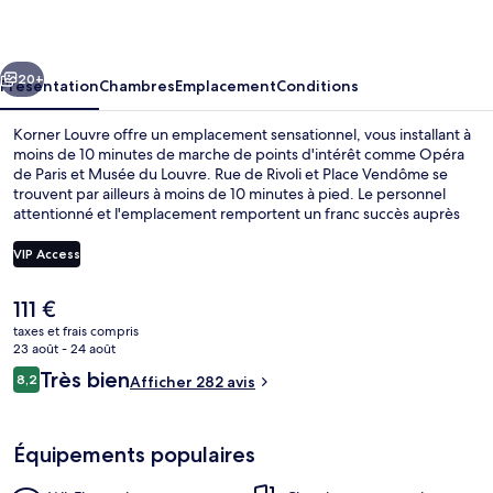
cédent
Suivant
20+
Présentation
Chambres
Emplacement
Conditions
Korner Louvre offre un emplacement sensationnel, vous installant à
moins de 10 minutes de marche de points d'intérêt comme Opéra
de Paris et Musée du Louvre. Rue de Rivoli et Place Vendôme se
trouvent par ailleurs à moins de 10 minutes à pied. Le personnel
attentionné et l'emplacement remportent un franc succès auprès
des autres voyageurs. L'hébergement se situe à une très courte
distance à pied des transports publics : Station de métro Quatre-
VIP Access
Septembre se trouve à 3 min et Station de métro Pyramides, à 3
min.
Le
111 €
Chambre avec lits jumeaux | Chambres i
prix
taxes et frais compris
actuel
23 août - 24 août
est
Avis
Très bien
8,2
Afficher 282 avis
de
8,2 sur 10
voyageurs
111 €.
Équipements populaires