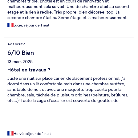
chambres triple. L'hotel est en cours de rénovation et
malheureusement cela se voit. Une de chambre était au second
étage et la rien à redire. Très propre, bien décorée, top. La
seconde chambre était au 3eme étage et la malheureusement,
ça n'a pas été la même chose. La moquette est tachée de
Lucie, séjour de 1 nuit
peinture, il manque des plinthes au sol, les joints de la baignoire
sont noirs. Pour une chambre à presque 200€ la nuit, je trouve
cela dommage. Après l'emplacement est top, proche de tous
Avis vérifié
les lieux incontournables de Paris et dans un endroit très au
calme. Le personnel aussi est très agréable, toujours dispo pour
6/10 Bien
répondreànos questions. Très bon petit déjeuner rien à redire.
13 mars 2025
J'y retourneai sans hésiter mais quand les renovations seront
terminées.
Hôtel en travaux ?
Juste une nuit sur place car en déplacement professionnel, j’ai
dormi dans un lit confortable mais dans une chambre austère,
sans table de nuit et avec une moquette trop courte pour la
chambre, sale, tâchée de plusieurs origines (peinture, brûlures,
etc…)! Toute la cage d’escalier est couverte de gouttes de
peinture blanche, il faut protéger quand on repeint! La salle de
bains en cours de réfection également était propre mais de
nombreux supports absents ou quasiment cassés… Le
personnel est néanmoins agréable et tout à fait disponible
Hervé, séjour de 1 nuit