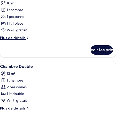
10 m²
Chambre
les
Triple
1 chambre
photos
pour
1 personne
ce
1 lit 1 place
type
Wi-Fi gratuit
de
Plus
Plus de détails
chambre :
de
Chambre
détails
Voir les prix
sur
business
le
type
Afficher
Une chambre d’hôtel avec un lit, un bu
4
de
Chambre Double
toutes
chambre
13 m²
Chambre
les
business
1 chambre
photos
pour
2 personnes
ce
1 lit double
type
Wi-Fi gratuit
de
Plus
Plus de détails
chambre :
de