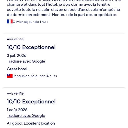
chambre et dans tout l’hôtel, je dois dormir avec la fenêtre
ouverte toute la nuit afin d’avoir un peu d’air et cela m’empêche
de dormir correctement. Honteux de la part des propriétaires
qui n’ont pas fait la démarche d’imposer des peintures sans
Olivier, séjour de 1 nuit
odeurs. Je viens pour le travail chaque année 1 semaine pour un
salon. 2eme année de présence dans l’hôtel et dernière. Aucun
respect de sa clientèle et de ses employés. A EVITER
Avis vérifié
10/10 Exceptionnel
3 juil. 2026
Traduire avec Google
Great hotel.
PengHsien, séjour de 4 nuits
Avis vérifié
10/10 Exceptionnel
1 août 2026
Traduire avec Google
All good. Excellent location