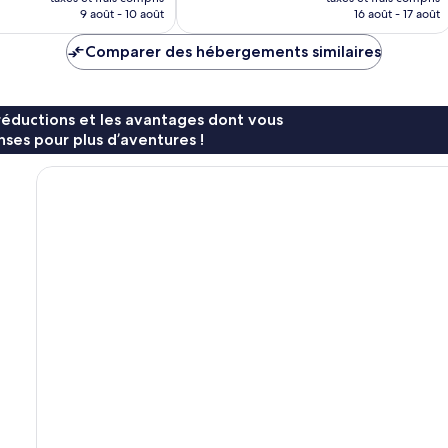
prix
prix
9 août - 10 août
16 août - 17 août
est
est
de
de
Comparer des hébergements similaires
198 €
135 €
réductions et les avantages dont vous
ses pour plus d’aventures !