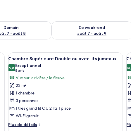
sponibilité pour demain août 7 - août 8
Vérifier la disponibilité pour ce week
Demain
Ce week-end
oût 7 - août 8
août 7 - août 9
t un lit, un bureau, une chaise, une grande fenêtre et un mur décoratif.
Afficher
Une chambre d’hôtel avec un lit, deux
A
19
Chambre Supérieure Double ou avec lits jumeaux
C
toutes
t
Exceptionnel
les
9,8
le
10
9,8 sur 10
(8 avis)
8 avis
photos
p
Vue sur la rivière / le fleuve
pour
p
23 m²
ce
c
1 chambre
type
t
3 personnes
de
d
1 très grand lit OU 2 lits 1 place
chambre :
c
Chambre
C
Wi-Fi gratuit
Supérieure
D
Plus
Pl
Plus de détails
Pl
Double
C
de
d