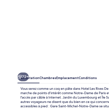
Les
Rives
De
Notre
Dame
72+
Présentation
Chambres
Emplacement
Conditions
Vous serez comme un coq en pâte dans Hotel Les Rives De
marche de points d'intérêt comme Notre-Dame de Paris et Ru
l'accès par câble à Internet. Jardin du Luxembourg et Île Sa
autres voyageurs ne disent que du bien en ce qui concerne
accessibles à pied : Gare Saint-Michel-Notre-Dame se situ