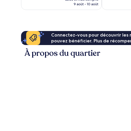
prix
9 août - 10 août
est
de
115 €
Connectez-vous pour découvrir les 
pouvez bénéficier. Plus de récompen
À propos du quartier