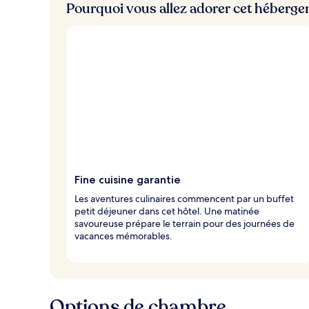
Pourquoi vous allez adorer cet héberg
i
e
u
x
n
o
t
é
s
p
a
r
Fine cuisine garantie
l
Les aventures culinaires commencent par un buffet
e
petit déjeuner dans cet hôtel. Une matinée
s
savoureuse prépare le terrain pour des journées de
vacances mémorables.
v
o
y
a
g
Options de chambre
e