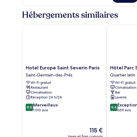
Penthouse
Hébergements similaires
Hotel Europe Saint Severin Paris
Hôtel Parc Sa
Hotel
Hôtel
Hotel Europe Saint Severin Paris
Hôtel Parc 
Europe
Parc
Saint-Germain-des-Prés
Quartier latin
Saint
Saint
Wi-Fi gratuit
Wi-Fi gratuit
Severin
Séverin
Restaurant
Climatisation
Paris
Quartier
Climatisation
Bar
Saint-
latin
Réception 24 h/24
Laverie
Germain-
9.0
9.4
Merveilleux
Exceptio
des-
9,0
9,4
sur
sur
1 010 avis
659 avis
Prés
10,
10,
Merveilleux,
Exceptionnel,
1 010 avis
659 avis
Le
115 €
nouveau
taxes et frais compris