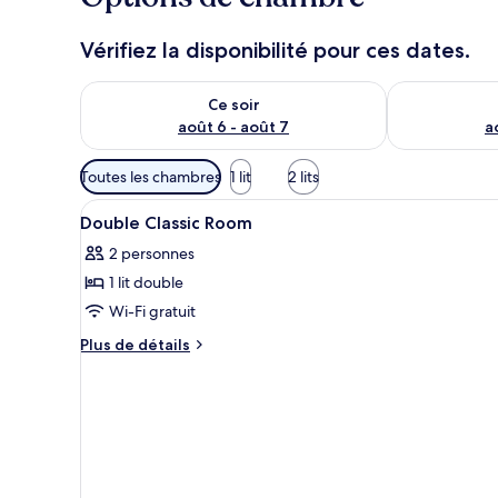
u
r
Vérifiez la disponibilité pour ces dates.
s
Vérifier la disponibilité pour ce soir août 6 - août 7
Vérifier la di
Ce soir
août 6 - août 7
a
Filtres
Toutes les chambres
1 lit
2 lits
disponibles
Afficher
Une chambre d’hôtel comprenan
pour
15
Double Classic Room
toutes
les
2 personnes
les
chambres
1 lit double
photos
pour
Wi-Fi gratuit
ce
Plus
Plus de détails
type
de
détails
de
sur
chambre :
le
Double
type
Classic
de
chambre
Room