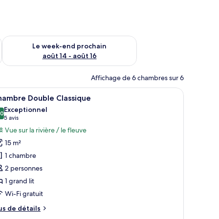
-end août 7 - août 9
Vérifier la disponibilité pour le week-end prochain août 14 - a
Le week-end prochain
août 14 - août 16
Affichage de 6 chambres sur 6
 chaises, une petite table, une commode et une fenêtre avec des rideaux.
fficher
Une chambre d’hôtel avec un lit, deux fauteui
19
hambre Double Classique
outes
Exceptionnel
s
,0
10,0 sur 10
(5 avis)
5 avis
hotos
Vue sur la rivière / le fleuve
our
15 m²
e
1 chambre
ype
2 personnes
e
1 grand lit
hambre :
hambre
Wi-Fi gratuit
ouble
us
us de détails
lassique
e