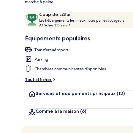
marche à peine.
Avis
9,4
Coup de cœur
voyageurs
L
sur
Les hébergements les mieux notés par les voyageurs
Vue depuis l
e
Afficher 315 avis
10,
s
Coup
Équipements populaires
de
h
cœur
é
Transfert aéroport
b
e
Parking
r
g
Chambres communicantes disponibles
e
m
Tout afficher
e
n
Services et équipements principaux
(12)
t
s
l
Comme à la maison
(6)
e
s
m