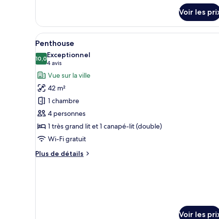
Double
Classic
Voir les pri
Room
Afficher
Une chambre avec un puits de l
11
Penthouse
toutes
Exceptionnel
les
10,0
10,0 sur 10
(4 avis)
4 avis
photos
Vue sur la ville
pour
42 m²
ce
1 chambre
type
4 personnes
de
1 très grand lit et 1 canapé-lit (double)
chambre :
Penthouse
Wi-Fi gratuit
Plus
Plus de détails
de
détails
sur
le
type
de
Voir les pri
chambre