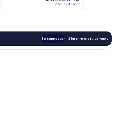
prix
9 août - 10 août
est
de
126 €
Se connecter
S’inscrire gratuitement