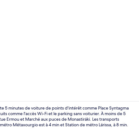
TV connecté
ste 5 minutes de voiture de points d'intérêt comme Place Syntagma
uits comme l'accès Wi-Fi et le parking sans voiturier. À moins de 5
 Rue Ermou et Marché aux puces de Monastiráki. Les transports
Extérieur
e métro Métaxourgio est à 4 min et Station de métro Lárissa, à 8 min.