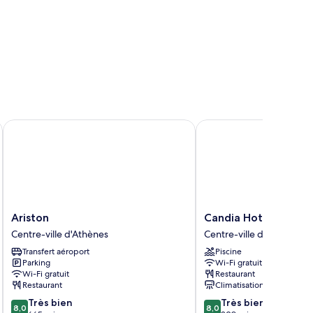
Ariston
Candia Hotel
Ariston
Candia
Ariston
Candia Hotel
Centre-
Hotel
Centre-ville d'Athènes
Centre-ville d'Athènes
ville
Centre-
Transfert aéroport
Piscine
d'Athènes
ville
Parking
Wi-Fi gratuit
d'Athènes
Wi-Fi gratuit
Restaurant
Restaurant
Climatisation
8.0
8.0
Très bien
Très bien
8,0
8,0