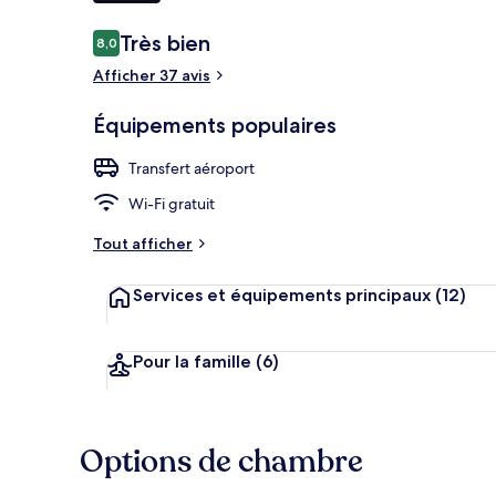
Avis
Très bien
8,0
8,0 sur 10
voyageurs
Penthouse Sui
Afficher 37 avis
Équipements populaires
Transfert aéroport
Wi-Fi gratuit
Tout afficher
Services et équipements principaux
(12)
Pour la famille
(6)
Options de chambre