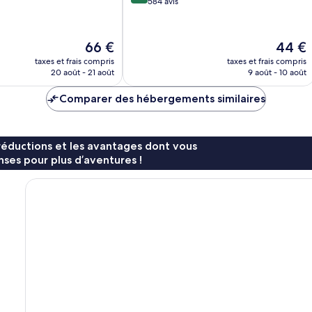
sur
584 avis
10,
Très
bien,
Le
Le
66 €
44 €
584 avis
nouveau
nouvea
taxes et frais compris
taxes et frais compris
prix
prix
20 août - 21 août
9 août - 10 août
est
est
de
de
Comparer des hébergements similaires
66 €
44 €
réductions et les avantages dont vous
ses pour plus d’aventures !