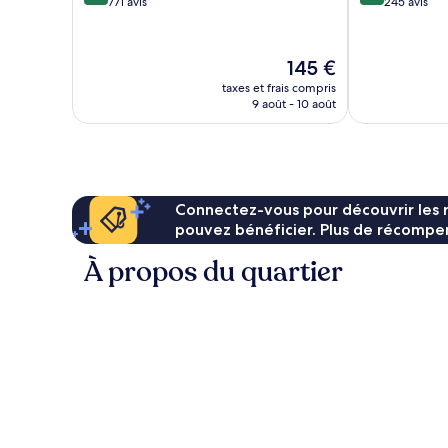
sur
sur
771 avis
245 avis
10,
10,
Excellent,
Merveilleux,
771 avis
245 avis
Le
145 €
nouveau
taxes et frais compris
prix
9 août - 10 août
est
de
145 €
Connectez-vous pour découvrir les 
pouvez bénéficier. Plus de récompen
À propos du quartier