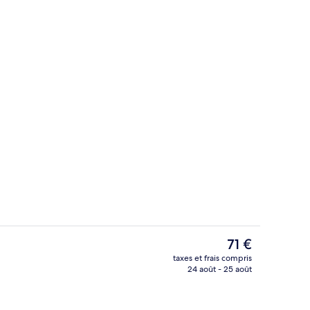
e
Penthouse Suite with Hot tub | Literi
Le
71 €
prix
taxes et frais compris
actuel
24 août - 25 août
Chambre Double Deluxe, balcon | Bal
est
de
71 €.