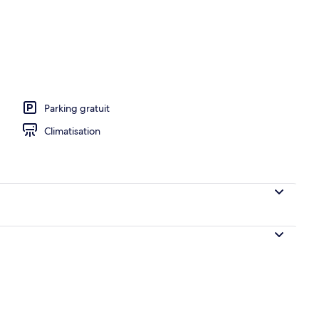
te with Hot tub | Literie de qualité supérieure, matelas mémoire de forme
Parking gratuit
Climatisation