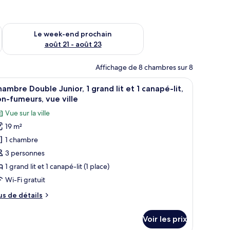
-end août 14 - août 16
Vérifier la disponibilité pour le week-end prochain août 21 - 
Le week-end prochain
août 21 - août 23
Affichage de 8 chambres sur 8
d’un lit, d’une table de chevet et d’un néon mural.
fficher
Une chambre d’hôtel moderne avec un grand li
9
ambre Double Junior, 1 grand lit et 1 canapé-lit,
outes
n-fumeurs, vue ville
s
Vue sur la ville
hotos
19 m²
our
1 chambre
e
ype
3 personnes
e
1 grand lit et 1 canapé-lit (1 place)
hambre :
Wi-Fi gratuit
hambre
us
us de détails
ouble
e
unior,
tails
Voir les prix
r