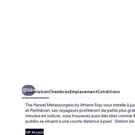
Metaxourgeio
by
Athens
Stay
58+
Présentation
Chambres
Emplacement
Conditions
The Newel Metaxourgeio by Athens Stay vous installe à ju
et Parthénon. Les voyageurs profiteront de petits plus grat
minutes en voiture, vous trouverez aussi des sites comme
publics se situent à une courte distance à pied : Station d
VIP Access