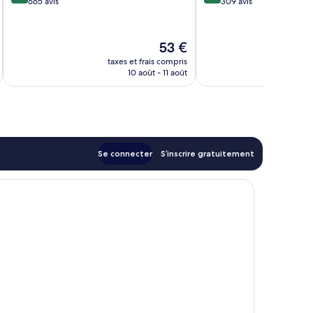
sur
sur
665 avis
309 avis
10,
10,
Très
Très
bien,
bien,
Le
53 €
665 avis
309 avis
u
nouveau
taxes et frais compris
tax
prix
10 août - 11 août
est
de
53 €
Se connecter
S’inscrire gratuitement