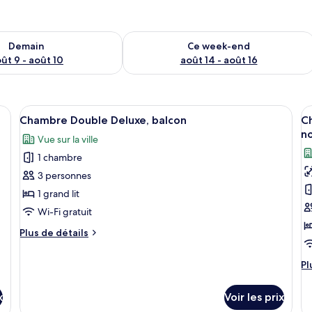
sponibilité pour demain août 9 - août 10
Vérifier la disponibilité pour ce week
Demain
Ce week-end
ût 9 - août 10
août 14 - août 16
 grand lit, d’un téléviseur à écran plat et d’un dressing.
Afficher
Une chambre d’hôtel moderne, équipée 
A
15
Chambre Double Deluxe, balcon
Ch
toutes
t
no
Vue sur la ville
les
le
1 chambre
photos
p
pour
p
3 personnes
ce
c
1 grand lit
type
t
Wi-Fi gratuit
de
d
Plus
Plus de détails
chambre :
c
de
Chambre
C
détails
Pl
Pl
sur
Double
D
d
le
Deluxe,
J
dé
type
x
Voir les prix
su
balcon
1
de