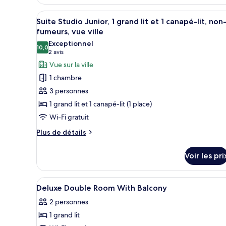
type
Afficher
Une chambre d’hôtel moderne do
de
16
Suite Studio Junior, 1 grand lit et 1 canapé-lit, non
chambre
toutes
fumeurs, vue ville
Chambre
les
Double
Exceptionnel
10,0
photos
10,0 sur 10
Deluxe
(2 avis)
2 avis
pour
Vue sur la ville
ce
1 chambre
type
3 personnes
de
1 grand lit et 1 canapé-lit (1 place)
chambre :
Wi-Fi gratuit
Suite
Studio
Plus
Plus de détails
de
Junior,
détails
1
Voir les pri
sur
grand
le
lit
type
Afficher
Une chambre d’hôtel moderne, 
15
de
Deluxe Double Room With Balcony
et
toutes
chambre
1
2 personnes
Suite
les
canapé-
Studio
1 grand lit
photos
Junior,
lit,