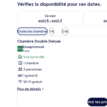
Vérifiez la disponibilité pour ces dates.
Vérifier la disponibilité pour ce soir août 8 - août 9
Vérifier la di
Ce soir
août 8 - août 9
ao
Filtres
Toutes les chambres
1 lit
2 lits
disponibles
Afficher
Une chambre moderne dotée d’un
pour
8
Chambre Double Deluxe
toutes
les
Exceptionnel
les
10,0
chambres
10,0 sur 10
(1 avis)
1 avis
photos
Vue sur la ville
pour
1 chambre
ce
3 personnes
type
1 grand lit
de
Wi-Fi gratuit
chambre :
Chambre
Plus
Plus de détails
Double
de
détails
Deluxe
sur
Voir les pri
le