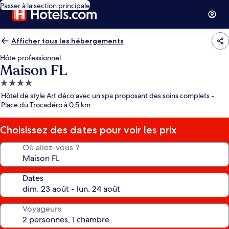
Passer à la section principale
Afficher tous les hébergements
Hôte professionnel
Maison FL
Hébergement
4.0 étoiles
Hôtel de style Art déco avec un spa proposant des soins complets -
Place du Trocadéro à 0,5 km
Choisissez des dates pour voir les prix
Où allez-vous ?
Dates
Voyageurs