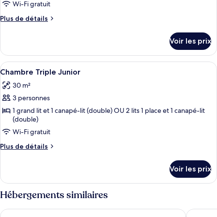
type
Wi-Fi gratuit
de
Plus
Plus de détails
chambre :
de
Suite
détails
Voir les prix
sur
Familiale
le
(6
type
Afficher
Literie de qualité supérieure, surmatel
personnes)
8
de
Chambre Triple Junior
toutes
chambre
30 m²
Suite
les
Familiale
3 personnes
photos
(6
pour
1 grand lit et 1 canapé-lit (double) OU 2 lits 1 place et 1 canapé-lit
personnes)
(double)
ce
Wi-Fi gratuit
type
de
Plus
Plus de détails
chambre :
de
détails
Chambre
Voir les prix
sur
Triple
le
Junior
type
Hébergements similaires
de
chambre
Félicien & SPA
Best Wes
Chambre