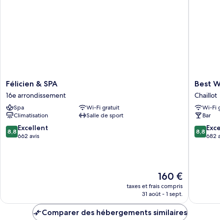
Triple
Junior
Félicien
Best
Félicien & SPA
Best W
&
Western
16e arrondissement
Chaillot
SPA
Au
Spa
Wi-Fi gratuit
Wi-Fi 
16e
Trocade
Climatisation
Salle de sport
Bar
arrondissement
Chaillot
8.8
8.8
Excellent
Exce
8,8
8,8
sur
sur
662 avis
682 a
10,
10,
Excellent,
Excellen
662 avis
682 avis
Le
160 €
nouveau
taxes et frais compris
prix
31 août - 1 sept.
est
de
Comparer des hébergements similaires
160 €