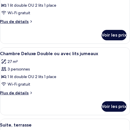
pour
1 lit double OU 2 lits 1 place
ce
Wi-Fi gratuit
type
Plus
Plus de détails
de
de
chambre :
détails
Voir les prix
sur
Suite
le
Junior
type
Afficher
Chambre Deluxe Double ou avec lits jum
7
de
Chambre Deluxe Double ou avec lits jumeaux
toutes
chambre
27 m²
Suite
les
Junior
3 personnes
photos
pour
1 lit double OU 2 lits 1 place
ce
Wi-Fi gratuit
type
Plus
Plus de détails
de
de
chambre :
détails
Voir les prix
sur
Chambre
le
Deluxe
type
Afficher
Suite, terrasse | Literie de qualité sup
Double
10
de
Suite, terrasse
toutes
chambre