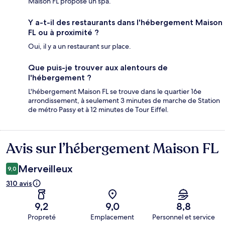
Maison FL propose un spa.
Y a-t-il des restaurants dans l'hébergement Maison
FL ou à proximité ?
Oui, il y a un restaurant sur place.
Que puis-je trouver aux alentours de
l'hébergement ?
L'hébergement Maison FL se trouve dans le quartier 16e
arrondissement, à seulement 3 minutes de marche de Station
de métro Passy et à 12 minutes de Tour Eiffel.
Avis sur l’hébergement Maison FL
Avis
Merveilleux
9,0
310 avis
9,2
9,0
8,8
Propreté
Emplacement
Personnel et service