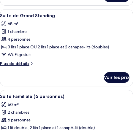
le
type
Afficher
Literie de qualité supérieure, surmatel
6
de
Suite de Grand Standing
toutes
chambre
65 m²
Penthouse
les
1 chambre
photos
pour
4 personnes
ce
3 lits 1 place OU 2 lits 1 place et 2 canapés-lits (doubles)
type
Wi-Fi gratuit
de
Plus
Plus de détails
chambre :
de
Suite
détails
Voir les prix
sur
de
le
Grand
type
Afficher
Literie de qualité supérieure, surmatel
Standing
8
de
Suite Familiale (6 personnes)
toutes
chambre
60 m²
Suite
les
de
2 chambres
photos
Grand
pour
6 personnes
Standing
ce
1 lit double, 2 lits 1 place et 1 canapé-lit (double)