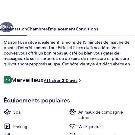
FL
cédent
Suivant
177+
Présentation
Chambres
Emplacement
Conditions
Maison FL se situe idéalement, à moins de 15 minutes de marche de
points d'intérêt comme Tour Eiffel et Place du Trocadéro. Vous
pouvez vous offrir un bon repas au café ou bien vous gâter de
massages, de soins corporels ou de soins de manucure et pédicure
qui vous sont proposés au spa. Cet hôtel de style Art déco abrite en
outre un bar / salon, un snack-bar/une épicerie fine et une terrasse.
Les transports publics se situent à une courte distance à pied :
Avis
Merveilleux
Station de métro Passy est à 3 min et Station de métro Trocadéro, à
9,0
Afficher 310 avis
9,0 sur 10
voyageurs
8 min.
Balcon
Équipements populaires
Spa
Animaux de compagnie
admis
Parking
Wi-Fi gratuit