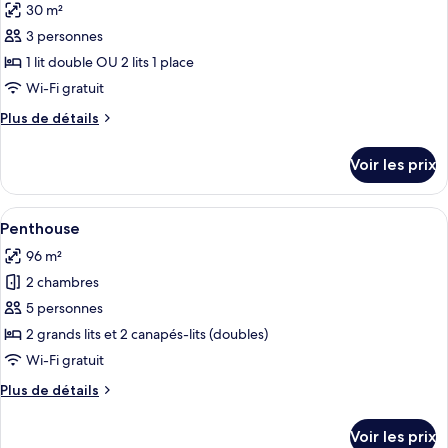
ou
30 m²
Chambre
les
avec
Deluxe
3 personnes
photos
lits
Double
pour
1 lit double OU 2 lits 1 place
jumeaux
ou
ce
avec
Wi-Fi gratuit
lits
type
Plus
Plus de détails
jumeaux
de
de
chambre :
détails
Voir les prix
sur
Suite,
le
terrasse
type
Afficher
Literie de qualité supérieure, surmatel
8
de
Penthouse
toutes
chambre
96 m²
Suite,
les
terrasse
2 chambres
photos
pour
5 personnes
ce
2 grands lits et 2 canapés-lits (doubles)
type
Wi-Fi gratuit
de
Plus
Plus de détails
chambre :
de
Penthouse
détails
Voir les prix
sur