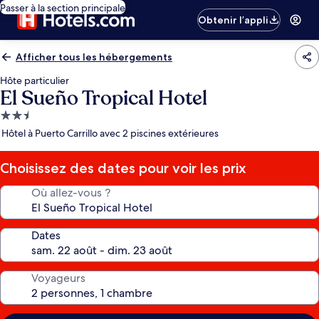
Passer à la section principale
Obtenir l’appli
Afficher tous les hébergements
Hôte particulier
El Sueño Tropical Hotel
Hébergement
2.5 étoiles
Hôtel à Puerto Carrillo avec 2 piscines extérieures
Choisissez des dates pour voir les prix
Où allez-vous ?
Dates
Voyageurs