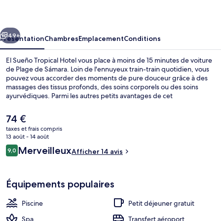
Tropical
Hotel
cédent
Suivant
49+
Présentation
Chambres
Emplacement
Conditions
El Sueño Tropical Hotel vous place à moins de 15 minutes de voiture
de Plage de Sámara. Loin de l'ennuyeux train-train quotidien, vous
pouvez vous accorder des moments de pure douceur grâce à des
massages des tissus profonds, des soins corporels ou des soins
ayurvédiques. Parmi les autres petits avantages de cet
hébergement figurent 2 piscines extérieures, une navette gratuite
vers la plage et un jardin.
Le
74 €
prix
taxes et frais compris
actuel
13 août - 14 août
2 piscines extérieures
est
Avis
Merveilleux
9,0
Afficher 14 avis
de
9,0 sur 10
voyageurs
74 €.
Équipements populaires
Piscine
Petit déjeuner gratuit
Spa
Transfert aéroport