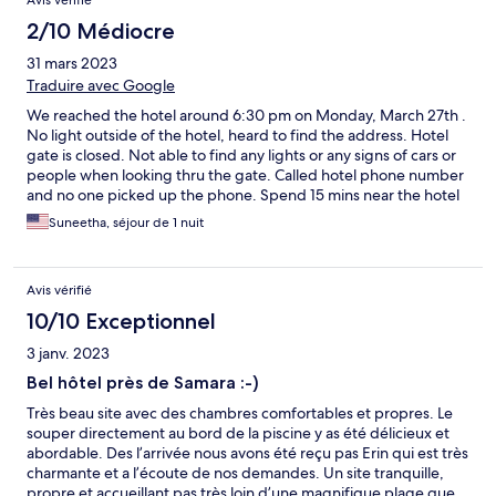
Avis vérifié
2/10 Médiocre
31 mars 2023
Traduire avec Google
We reached the hotel around 6:30 pm on Monday, March 27th .
No light outside of the hotel, heard to find the address. Hotel
gate is closed. Not able to find any lights or any signs of cars or
people when looking thru the gate. Called hotel phone number
and no one picked up the phone. Spend 15 mins near the hotel
and no response. Drive to another hotel near by and requsted
Suneetha, séjour de 1 nuit
that new hotel staff to call this hotel. No one picked up the
phone. He called one of workers personal phone & he told that
hotel is open from back roads& restaurant is closed on Monday
Avis vérifié
and thats why gate is closed. We were scared to go to this hotel
using back roads where there is no sign anywhere how to go
10/10 Exceptionnel
reach there. Finally. We did not go this hotel at all. Not good
3 janv. 2023
experience at all.
Bel hôtel près de Samara :-)
Très beau site avec des chambres comfortables et propres. Le
souper directement au bord de la piscine y as été délicieux et
abordable. Des l’arrivée nous avons été reçu pas Erin qui est très
charmante et a l’écoute de nos demandes. Un site tranquille,
propre et accueillant pas très loin d’une magnifique plage que