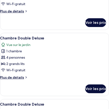
type
Wi-Fi gratuit
de
Plus
Plus de détails
chambre :
de
Chambre
détails
Voir les prix
sur
avec
le
lits
type
Afficher
Une chambre avec deux lits, une télévi
jumeaux
1
de
Chambre Double Deluxe
toutes
chambre
Vue sur le jardin
Chambre
les
avec
1 chambre
photos
lits
pour
4 personnes
jumeaux
ce
2 grands lits
type
Wi-Fi gratuit
de
Plus
Plus de détails
chambre :
de
Chambre
détails
Voir les prix
sur
Double
le
Deluxe
type
Afficher
Une chambre d’hôtel avec un grand lit, 
1
de
Chambre Double Deluxe
toutes
chambre