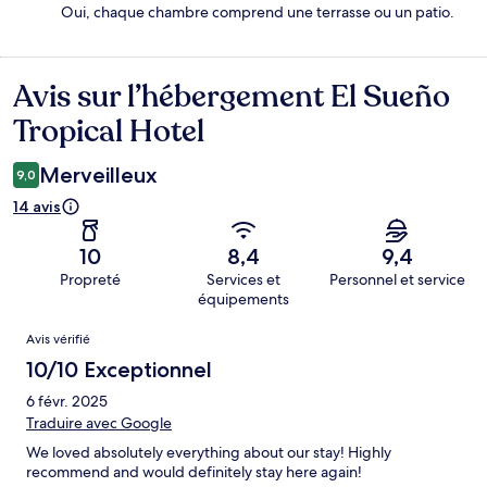
Oui, chaque chambre comprend une terrasse ou un patio.
Avis sur l’hébergement El Sueño
Avis
Tropical Hotel
Merveilleux
9,0
14 avis
10
8,4
9,4
Propreté
Services et
Personnel et service
équipements
Avis
Avis vérifié
10/10 Exceptionnel
6 févr. 2025
Traduire avec Google
We loved absolutely everything about our stay! Highly
recommend and would definitely stay here again!