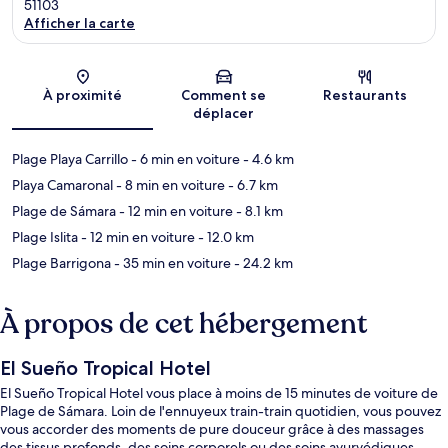
51103
Afficher la carte
Carte
À proximité
Comment se
Restaurants
déplacer
Plage Playa Carrillo
- 6 min en voiture
- 4.6 km
Playa Camaronal
- 8 min en voiture
- 6.7 km
Plage de Sámara
- 12 min en voiture
- 8.1 km
Plage Islita
- 12 min en voiture
- 12.0 km
Plage Barrigona
- 35 min en voiture
- 24.2 km
À propos de cet hébergement
El Sueño Tropical Hotel
El Sueño Tropical Hotel vous place à moins de 15 minutes de voiture de
Plage de Sámara. Loin de l'ennuyeux train-train quotidien, vous pouvez
vous accorder des moments de pure douceur grâce à des massages
des tissus profonds, des soins corporels ou des soins ayurvédiques.