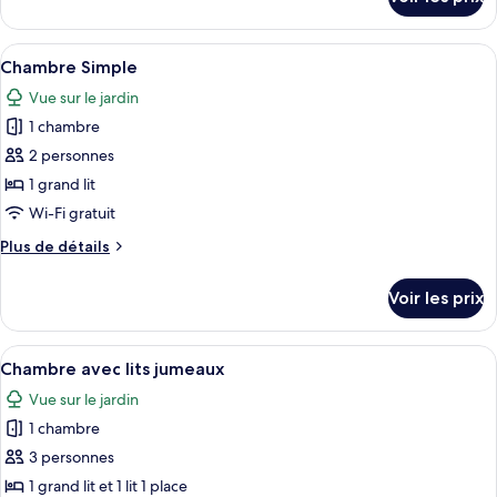
sur
de
le
chambre :
type
Afficher
Une chambre à coucher avec un lit, un 
4
de
Chambre
Chambre Simple
toutes
chambre
Vue sur le jardin
Chambre
les
1 chambre
photos
pour
2 personnes
ce
1 grand lit
type
Wi-Fi gratuit
de
Plus
Plus de détails
chambre :
de
Chambre
détails
Voir les prix
sur
Simple
le
type
Afficher
Une chambre avec un lit, un petit lit, 
5
de
Chambre avec lits jumeaux
toutes
chambre
Vue sur le jardin
Chambre
les
Simple
1 chambre
photos
pour
3 personnes
ce
1 grand lit et 1 lit 1 place