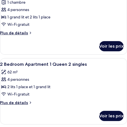
1 chambre
Chambre
les
Double
4 personnes
photos
Deluxe
pour
1 grand lit et 2 lits 1 place
ce
Wi-Fi gratuit
type
Plus
Plus de détails
de
de
chambre :
détails
Voir les prix
sur
Chambre
le
Double
type
Afficher
Surmatelas, coffres-forts dans les cha
Deluxe
3
de
2 Bedroom Apartment 1 Queen 2 singles
toutes
chambre
62 m²
Chambre
les
Double
4 personnes
photos
Deluxe
pour
2 lits 1 place et 1 grand lit
ce
Wi-Fi gratuit
type
Plus
Plus de détails
de
de
chambre :
détails
Voir les prix
sur
2
le
Bedroom