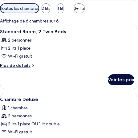
Filtres
Toutes les chambres
2 lits
1 lit
3+ lits
disponibles
pour
Affichage de 6 chambres sur 6
les
Afficher
Une chambre d’hôtel avec un lit, une c
5
Standard Room, 2 Twin Beds
chambres
toutes
2 personnes
les
2 lits 1 place
photos
pour
Wi-Fi gratuit
ce
Plus
Plus de détails
type
de
détails
de
Voir les prix
sur
chambre :
le
Standard
type
Afficher
Une chambre d’hôtel avec un lit, une c
9
Room,
de
Chambre Deluxe
toutes
chambre
2
1 chambre
Standard
les
Twin
Room,
2 personnes
photos
Beds
2
pour
2 lits 1 place OU 1 lit double
Twin
ce
Beds
Wi-Fi gratuit