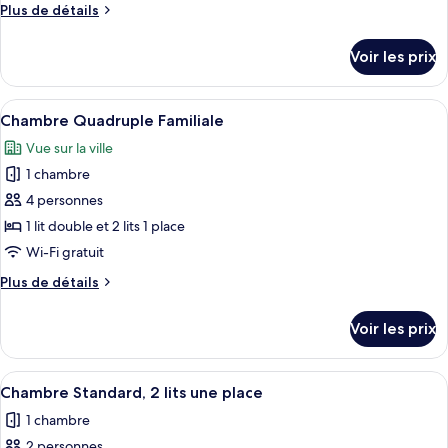
type
Plus
Plus de détails
de
de
chambre :
détails
Voir les prix
sur
Chambre
le
Deluxe
type
Afficher
Une chambre à coucher avec un grand li
4
de
Chambre Quadruple Familiale
toutes
chambre
Vue sur la ville
Chambre
les
Deluxe
1 chambre
photos
pour
4 personnes
ce
1 lit double et 2 lits 1 place
type
Wi-Fi gratuit
de
Plus
Plus de détails
chambre :
de
Chambre
détails
Voir les prix
sur
Quadruple
le
Familiale
type
Afficher
Une salle de bain moderne équipée d’un
5
de
Chambre Standard, 2 lits une place
toutes
chambre
1 chambre
Chambre
les
Quadruple
2 personnes