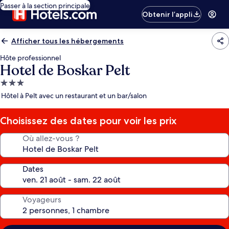
Passer à la section principale
Obtenir l’appli
Afficher tous les hébergements
Hôte professionnel
Hotel de Boskar Pelt
Hébergement
3.0 étoiles
Hôtel à Pelt avec un restaurant et un bar/salon
Choisissez des dates pour voir les prix
Où allez-vous ?
Dates
Voyageurs