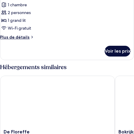
toutes
chambre
1 chambre
Chambre
les
Double
2 personnes
photos
Deluxe
pour
1 grand lit
ce
Wi-Fi gratuit
type
Plus
Plus de détails
de
de
chambre :
détails
Voir les prix
sur
Chambre
le
Double
type
Hébergements similaires
Confort
de
chambre
De Floreffe
Bokrijks
Chambre
Double
Confort
De
Bokrijks
De Floreffe
Bokrijk