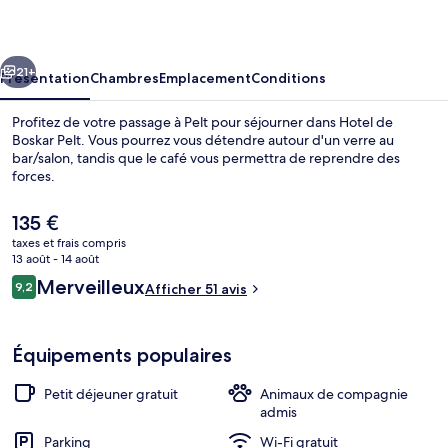
Boskar
Pelt
cédent
Suivant
21+
Présentation
Chambres
Emplacement
Conditions
Profitez de votre passage à Pelt pour séjourner dans Hotel de
Boskar Pelt. Vous pourrez vous détendre autour d'un verre au
bar/salon, tandis que le café vous permettra de reprendre des
forces.
Le
135 €
prix
taxes et frais compris
actuel
13 août - 14 août
est
Avis
Merveilleux
9,2
Extérieur
Afficher 51 avis
de
9,2 sur 10
voyageurs
135 €.
Équipements populaires
Petit déjeuner gratuit
Animaux de compagnie
admis
Parking
Wi-Fi gratuit