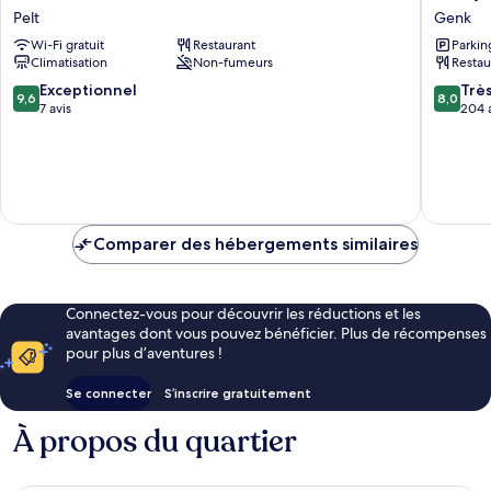
Floreffe
Hotel
Pelt
Genk
Pelt
Genk
Wi-Fi gratuit
Restaurant
Parkin
Climatisation
Non-fumeurs
Restau
9.6
8.0
Exceptionnel
Trè
9,6
8,0
sur
sur
7 avis
204 
10,
10,
Exceptionnel,
Très
7 avis
bien,
204 avis
Comparer des hébergements similaires
Connectez-vous pour découvrir les réductions et les
avantages dont vous pouvez bénéficier. Plus de récompenses
pour plus d’aventures !
Se connecter
S’inscrire gratuitement
À propos du quartier