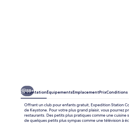
Station
Condos
by
Vail
Resorts
88+
Présentation
Équipements
Emplacement
Prix
Conditions
Offrant un club pour enfants gratuit, Expedition Station 
de Keystone. Pour votre plus grand plaisir, vous pourrez pro
restaurants. Des petits plus pratiques comme une cuisine 
de quelques petits plus sympas comme une télévision à écran