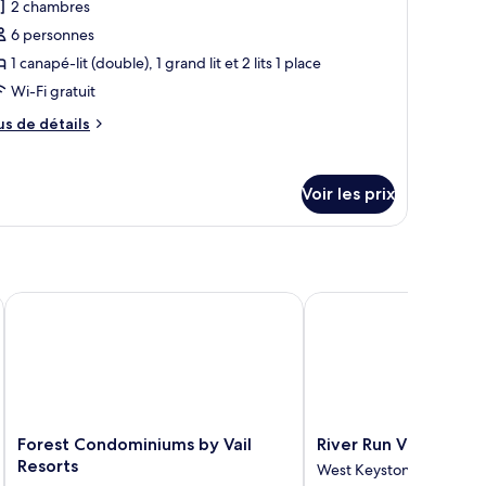
2 chambres
s
hambre
6 personnes
hotos
our
1 canapé-lit (double), 1 grand lit et 2 lits 1 place
e
Wi-Fi gratuit
ype
us
us de détails
e
e
hambre :
tails
r
ppart'hôtel,
Voir les prix
pe
hambres
e
hambre
part'hôtel,
orts
Forest Condominiums by Vail Resorts
River Run Village by Vai
ambres
Forest
River
Forest Condominiums by Vail
River Run Village by 
Condominiums
Run
Resorts
West Keystone
by
Village