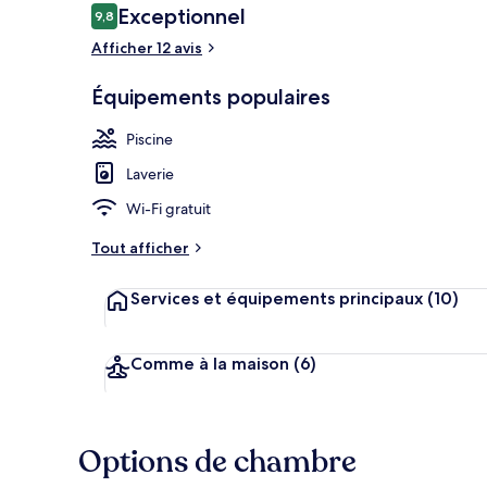
Avis
Exceptionnel
9,8
9,8 sur 10
voyageurs
Afficher 12 avis
Appart'hôtel,
Équipements populaires
Piscine
Laverie
Wi-Fi gratuit
Tout afficher
Services et équipements principaux
(10)
Comme à la maison
(6)
Options de chambre