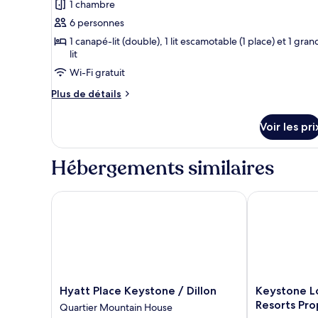
Appart'hôtel,
1 chambre
les
Murphy
2
6 personnes
photos
chambres
Bed)
(with
pour
1 canapé-lit (double), 1 lit escamotable (1 place) et 1 gran
Murphy
lit
ce
Bed)
Wi-Fi gratuit
type
de
Plus
Plus de détails
chambre :
de
détails
Appart'hôtel,
Voir les pri
sur
1
le
chambre
type
Hébergements similaires
de
(with
chambre
Murphy
Appart'hôtel,
Hyatt Place Keystone / Dillon
Keystone Lodg
Bed)
1
chambre
(with
Murphy
Bed)
Hyatt
Keystone
Hyatt Place Keystone / Dillon
Keystone Lo
Place
Lodge
Resorts Pro
Quartier Mountain House
Keystone
&