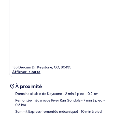
135 Dercum Dr, Keystone, CO, 80435
Afficher la carte
À proximité
Domaine skiable de Keystone
- 2 min à pied
- 0.2 km
Remontée mécanique River Run Gondola
- 7 min à pied
-
0.6 km
Car
Summit Express (remontée mécanique)
- 10 min à pied
-