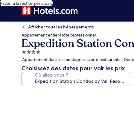
Passer à la section principale
Afficher tous les hébergements
Appartement entier
·
Hôte professionnel
Expedition Station Con
Hébergement
4.0 étoiles
Appartement dans les montagnes avec 6 restaurants - Domai
Choisissez des dates pour voir les prix
Où allez-vous ?
Galerie
photos
de
l’hébergement
Expedition