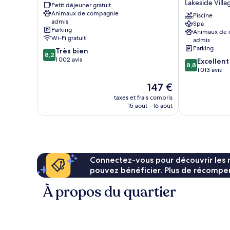
Lakeside Villa
Petit déjeuner gratuit
/
Spa,
Animaux de compagnie
Dillon
A
Piscine
admis
Spa
Quartier
Vail
Parking
Animaux de
Mountain
Resorts
Wi-Fi gratuit
admis
House
Property
Parking
8.2
Très bien
Lakeside
8,2
sur
1 002 avis
8.8
Excellent
Village
8,8
10,
sur
1 013 avis
Très
10,
Le
147 €
bien,
Excellent,
nouveau
1 002 avis
1 013 avis
taxes et frais compris
prix
15 août - 16 août
est
de
147 €
Connectez-vous pour découvrir les 
pouvez bénéficier. Plus de récompen
À propos du quartier