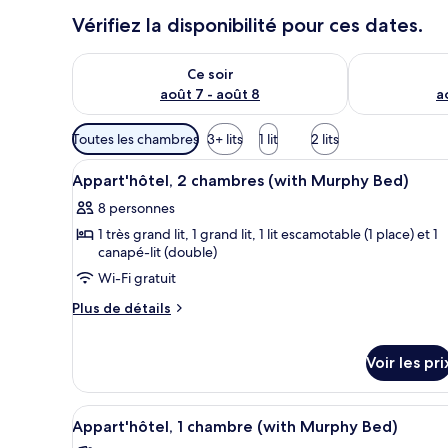
Vérifiez la disponibilité pour ces dates.
Vérifier la disponibilité pour ce soir août 7 - août 8
Vérifier la di
Ce soir
août 7 - août 8
a
Filtres
Toutes les chambres
3+ lits
1 lit
2 lits
disponibles
Afficher
Une chambre à coucher avec un 
pour
13
Appart'hôtel, 2 chambres (with Murphy Bed)
toutes
les
8 personnes
les
chambres
1 très grand lit, 1 grand lit, 1 lit escamotable (1 place) et 1
photos
canapé-lit (double)
pour
Wi-Fi gratuit
ce
type
Plus
Plus de détails
de
de
détails
chambre :
sur
Voir les pri
Appart'hôtel,
le
2
type
Afficher
Un vaste salon doté d’une chem
de
chambres
6
Appart'hôtel, 1 chambre (with Murphy Bed)
chambre
toutes
(with