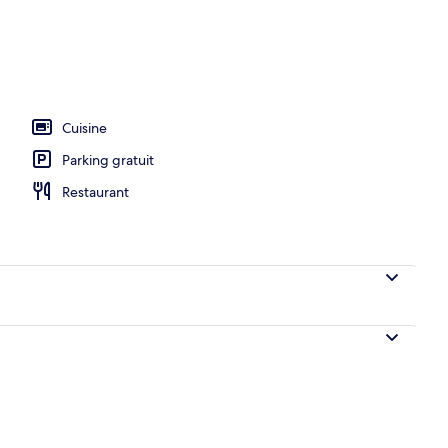
 1 chambre (with Murphy Bed) | Coin séjour | Télévision à écran plat
Cuisine
Parking gratuit
Restaurant