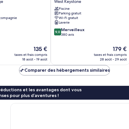
ge
West Keystone
Vail
Resorts
Piscine
Parking gratuit
West
 compagnie
Wi-Fi gratuit
Keystone
Laverie
9.0
Merveilleux
9,0
sur
380 avis
10,
Merveilleux,
Le
Le
135 €
179 €
380 avis
nouveau
nouveau
taxes et frais compris
taxes et frais compris
prix
prix
18 août - 19 août
28 août - 29 août
est
est
de
de
Comparer des hébergements similaires
135 €
179 €
réductions et les avantages dont vous
ses pour plus d’aventures !