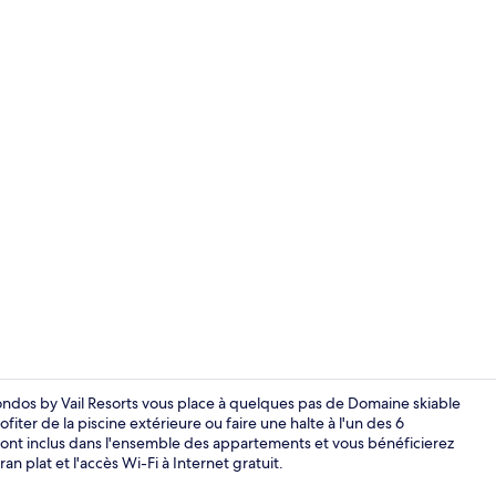
Appart'hôtel
Condos by Vail Resorts vous place à quelques pas de Domaine skiable
fiter de la piscine extérieure ou faire une halte à l'un des 6
sont inclus dans l'ensemble des appartements et vous bénéficierez
Vue sur la va
 plat et l'accès Wi-Fi à Internet gratuit.