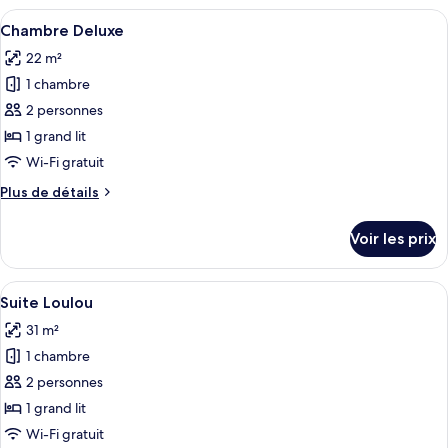
Supérieure
type
Afficher
Une chambre d’hôtel comprenant un lit
6
de
Chambre Deluxe
toutes
chambre
22 m²
Chambre
les
Supérieure
1 chambre
photos
pour
2 personnes
ce
1 grand lit
type
Wi-Fi gratuit
de
Plus
Plus de détails
chambre :
de
Chambre
détails
Voir les prix
sur
Deluxe
le
type
Afficher
Un salon moderne avec un téléviseur, de
5
de
Suite Loulou
toutes
chambre
31 m²
Chambre
les
Deluxe
1 chambre
photos
pour
2 personnes
ce
1 grand lit
type
Wi-Fi gratuit