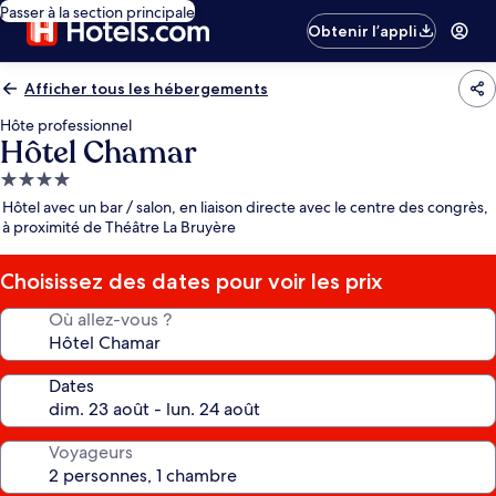
Passer à la section principale
Obtenir l’appli
Afficher tous les hébergements
Hôte professionnel
Hôtel Chamar
Hébergement
4.0 étoiles
Hôtel avec un bar / salon, en liaison directe avec le centre des congrès,
à proximité de Théâtre La Bruyère
Choisissez des dates pour voir les prix
Où allez-vous ?
Dates
Voyageurs