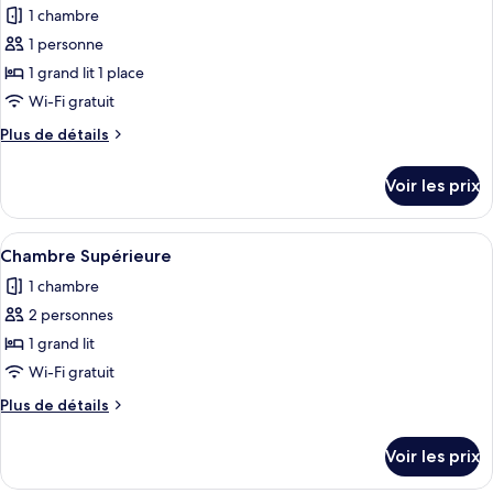
chambre
1 chambre
Chambre
les
Classique
1 personne
photos
pour
1 grand lit 1 place
ce
Wi-Fi gratuit
type
Plus
Plus de détails
de
de
chambre :
détails
Voir les prix
sur
Chambre
le
Cosy
type
Afficher
Une chambre d’hôtel avec un lit, un bu
8
de
Chambre Supérieure
toutes
chambre
1 chambre
Chambre
les
Cosy
2 personnes
photos
pour
1 grand lit
ce
Wi-Fi gratuit
type
Plus
Plus de détails
de
de
chambre :
détails
Voir les prix
sur
Chambre
le