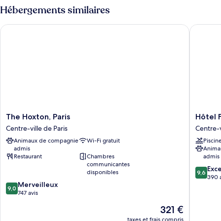
Deluxe
type
Hébergements similaires
Room
de
chambre
The Hoxton, Paris
Hôtel Fi
Deluxe
Room
The
Hôtel
The Hoxton, Paris
Hôtel 
Hoxton,
Filigrane
Centre-ville de Paris
Centre-v
Paris
&
Animaux de compagnie
Wi-Fi gratuit
Piscin
Centre-
Spa
admis
Anima
ville
Centre-
Restaurant
Chambres
admis
de
ville
communicantes
9.6
Paris
de
Exc
disponibles
9,6
sur
Paris
390 
9.0
Merveilleux
10,
9,0
sur
747 avis
Exceptio
10,
390 avis
Le
321 €
Merveilleux,
nouveau
747 avis
taxes et frais compris