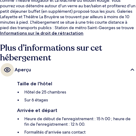
comme Théâtre Mogador et La Machine du Moulin Rouge. Vous
pourrez vous détendre autour d'un verre au bar/salon et profiterez d'un
petit déjeuner buffet (en supplément) proposé tous les jours. Galeries
Lafayette et Théâtre La Bruyère se trouvent par ailleurs à moins de 10
minutes à pied. L'hébergement se situe à une très courte distance à
pied des transports publics : Station de métro Saint-Georges se trouve
à 4 min et Station de métro Trinité - d'Estienne d'Orves, à 5 min.
Informations sur le droit de rétractation
Plus d’informations sur cet
hébergement
Aperçu
Taille de l'hôtel
Hôtel de 25 chambres
Sur 6 étages
Arrivée et départ
Heure de début de l'enregistrement : 15 h 00 ; heure de
fin de l'enregistrement : 12 h 00.
Formalités d'arrivée sans contact