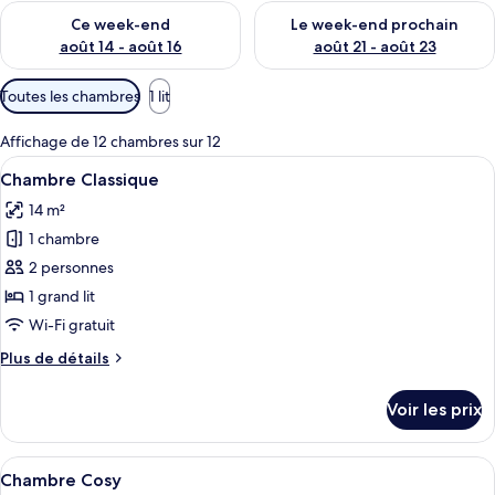
Vérifier la disponibilité pour ce week-end août 14 - août 16
Vérifier la disponibilité pour
Ce week-end
Le week-end prochain
août 14 - août 16
août 21 - août 23
Filtres
Toutes les chambres
1 lit
disponibles
pour
Affichage de 12 chambres sur 12
les
Afficher
Une chambre d’hôtel avec un lit, un té
7
Chambre Classique
chambres
toutes
14 m²
les
1 chambre
photos
pour
2 personnes
ce
1 grand lit
type
Wi-Fi gratuit
de
Plus
Plus de détails
chambre :
de
Chambre
détails
Voir les prix
sur
Classique
le
type
Afficher
Une chambre d’hôtel avec un lit, une t
5
de
Chambre Cosy
toutes