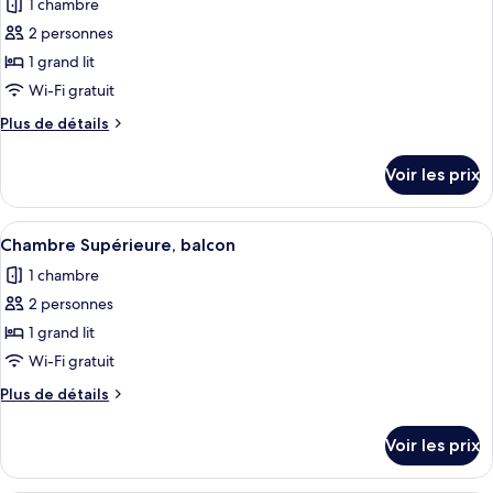
les
1 chambre
photos
toits
pour
2 personnes
de
ce
Paris
1 grand lit
type
Wi-Fi gratuit
de
Plus
Plus de détails
chambre :
de
Chambre
détails
Voir les prix
sur
Deluxe,
le
balcon
type
Afficher
Une chambre à coucher avec un lit, un
4
de
Chambre Supérieure, balcon
toutes
chambre
1 chambre
Chambre
les
Deluxe,
2 personnes
photos
balcon
pour
1 grand lit
ce
Wi-Fi gratuit
type
Plus
Plus de détails
de
de
chambre :
détails
Voir les prix
sur
Chambre
le
Supérieure,
type