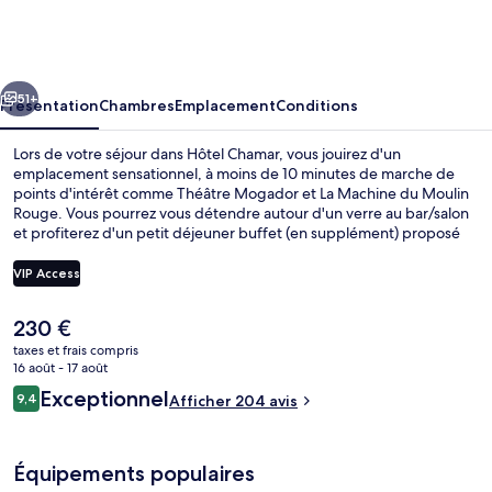
Chamar
cédent
Suivant
51+
Présentation
Chambres
Emplacement
Conditions
Lors de votre séjour dans Hôtel Chamar, vous jouirez d'un
emplacement sensationnel, à moins de 10 minutes de marche de
points d'intérêt comme Théâtre Mogador et La Machine du Moulin
Rouge. Vous pourrez vous détendre autour d'un verre au bar/salon
et profiterez d'un petit déjeuner buffet (en supplément) proposé
tous les jours. Galeries Lafayette et Théâtre La Bruyère se trouvent
par ailleurs à moins de 10 minutes à pied. L'hébergement se situe à
VIP Access
une très courte distance à pied des transports publics : Station de
métro Saint-Georges se trouve à 4 min et Station de métro Trinité -
Le
230 €
d'Estienne d'Orves, à 5 min.
Chambre Deluxe, balcon | Balcon
prix
taxes et frais compris
actuel
16 août - 17 août
est
Avis
Exceptionnel
9,4
Afficher 204 avis
de
9,4 sur 10
voyageurs
230 €.
Équipements populaires