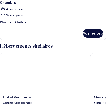
Chambre
4 personnes
Wi-Fi gratuit
Plus
Plus de détails
de
détails
Voir les prix
sur
le
type
Hébergements similaires
de
chambre
Hôtel Vendôme
Quality 
Chambre
Hôtel
Quality
Hôtel Vendôme
Qualit
Vendôme
Apartho
Centre-ville de Nice
Saint-R
Centre-
Nice