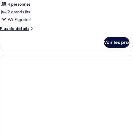
Room
pour
4 personnes
ce
2 grands lits
type
Wi-Fi gratuit
de
Plus
Plus de détails
chambre :
de
Chambre
détails
Voir les prix
sur
Quadruple
le
type
de
chambre
Chambre
Quadruple