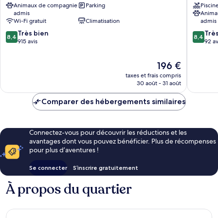
Animaux de compagnie
Parking
Piscin
ville
Saint-
admis
Anima
de
Roch
Wi-Fi gratuit
Climatisation
admis
Nice
8.4
8.4
Très bien
Trè
8,4
8,4
sur
sur
915 avis
92 av
10,
10,
Très
Très
Le
196 €
bien,
bien,
nouveau
taxes et frais compris
915 avis
92 avis
prix
30 août - 31 août
est
de
Comparer des hébergements similaires
196 €
Connectez-vous pour découvrir les réductions et les
avantages dont vous pouvez bénéficier. Plus de récompenses
pour plus d’aventures !
Se connecter
S’inscrire gratuitement
À propos du quartier