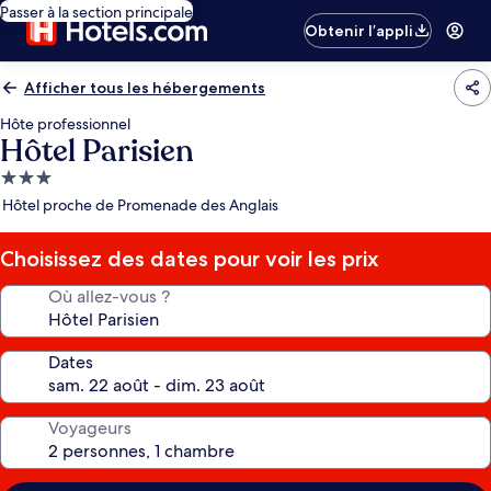
Passer à la section principale
Obtenir l’appli
Afficher tous les hébergements
Hôte professionnel
Hôtel Parisien
Hébergement
3.0 étoiles
Hôtel proche de Promenade des Anglais
Choisissez des dates pour voir les prix
Où allez-vous ?
Dates
Voyageurs