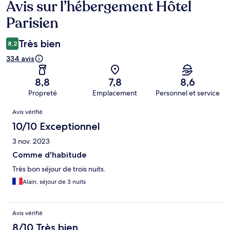
Avis sur l’hébergement Hôtel
Avis
Parisien
Très bien
8,2
334 avis
8,8
7,8
8,6
Propreté
Emplacement
Personnel et service
Avis
Avis vérifié
10/10 Exceptionnel
3 nov. 2023
Comme d'habitude
Très bon séjour de trois nuits.
Alain, séjour de 3 nuits
Avis vérifié
8/10 Très bien