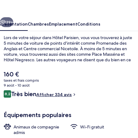
cédent
Suivant
139+
Présentation
Chambres
Emplacement
Conditions
Lors de votre séjour dans Hôtel Parisien, vous vous trouverez à juste
5 minutes de voiture de points d'intérêt comme Promenade des
Anglais et Centre commercial Nicetoile. À moins de 5 minutes en
voiture, vous trouverez aussi des sites comme Place Masséna et
Hôtel Negresco. Les autres voyageurs ne disent que du bien en ce
qui concerne le personnel attentionné. L'hébergement se situe à
une très courte distance à pied des transports publics : Station de
Le
160 €
tramway Libération se trouve à 4 min et Station de tramway Gare
prix
taxes et frais compris
Thiers, à 5 min.
actuel
9 août - 10 août
Chambre Double Supérieure, terrasse |
est
Avis
Très bien
8,2
Afficher 334 avis
de
8,2 sur 10
voyageurs
160 €.
Équipements populaires
Animaux de compagnie
Wi-Fi gratuit
admis