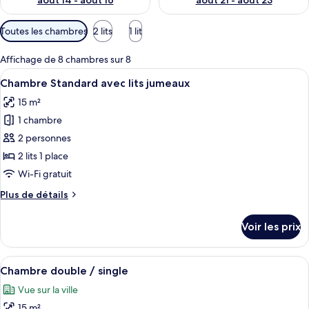
août 14 - août 16
août 21 - août 23
Filtres
Toutes les chambres
2 lits
1 lit
disponibles
pour
Affichage de 8 chambres sur 8
les
Afficher
Une chambre d’hôtel avec deux lits, une
12
Chambre Standard avec lits jumeaux
chambres
toutes
15 m²
les
1 chambre
photos
pour
2 personnes
ce
2 lits 1 place
type
Wi-Fi gratuit
de
Plus
Plus de détails
chambre :
de
Chambre
détails
Voir les prix
sur
Standard
le
avec
type
Afficher
Une chambre à coucher bien rangée, av
lits
27
de
Chambre double / single
toutes
jumeaux
chambre
Vue sur la ville
Chambre
les
Standard
15 m²