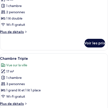
photos
avec
pour
1 chambre
lits
ce
jumeaux
2 personnes
type
1 lit double
de
Wi-Fi gratuit
chambre :
Plus
Plus de détails
Chambre
de
double
détails
Voir les prix
/
sur
le
single
type
Afficher
Une chambre d’hôtel avec un grand lit,
13
de
Chambre Triple
toutes
chambre
Vue sur la ville
Chambre
les
double
17 m²
photos
/
pour
1 chambre
single
ce
3 personnes
type
1 grand lit et 1 lit 1 place
de
Wi-Fi gratuit
chambre :
Plus
Plus de détails
Chambre
de