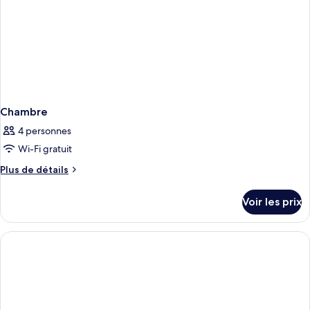
Chambre
4 personnes
Wi-Fi gratuit
Plus
Plus de détails
de
détails
Voir les prix
sur
le
type
de
chambre
Chambre