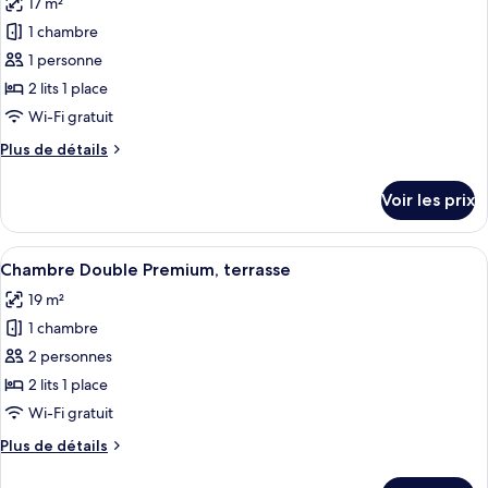
17 m²
Chambre
les
piscine
Double,
1 chambre
photos
balcon,
pour
1 personne
vue
ce
piscine
2 lits 1 place
type
Wi-Fi gratuit
de
Plus
Plus de détails
chambre :
de
Chambre
détails
Voir les prix
sur
Double
le
pour
type
Afficher
Un balcon avec deux chaises et une ta
1
7
de
Chambre Double Premium, terrasse
toutes
personne,
chambre
19 m²
Chambre
les
vue
Double
1 chambre
photos
piscine
pour
pour
2 personnes
1
ce
personne,
2 lits 1 place
vue
type
Wi-Fi gratuit
piscine
de
Plus
Plus de détails
chambre :
de
Chambre
détails