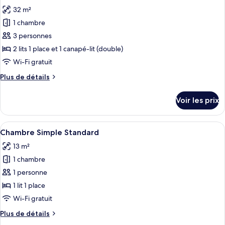
toutes
Adults
chambre
32 m²
Suite
les
and
Junior,
1 chambre
photos
2
balcon
pour
3 personnes
Children)
(2
ce
Adults
2 lits 1 place et 1 canapé-lit (double)
and
type
Wi-Fi gratuit
2
de
Children)
Plus
Plus de détails
chambre :
de
Suite
détails
Voir les prix
sur
Junior,
le
balcon
type
Afficher
Une chambre d’hôtel avec un lit, un or
(3
1
de
Chambre Simple Standard
toutes
Adults)
chambre
13 m²
Suite
les
Junior,
1 chambre
photos
balcon
pour
1 personne
(3
ce
Adults)
1 lit 1 place
type
Wi-Fi gratuit
de
Plus
Plus de détails
chambre :
de