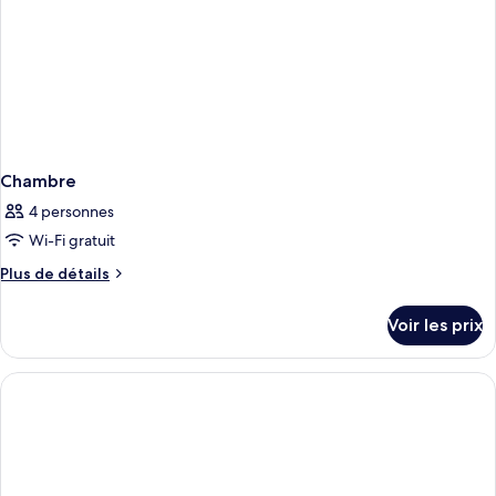
balcon,
vue
mer
Chambre
4 personnes
Wi-Fi gratuit
Plus
Plus de détails
de
détails
Voir les prix
sur
le
type
de
chambre
Chambre