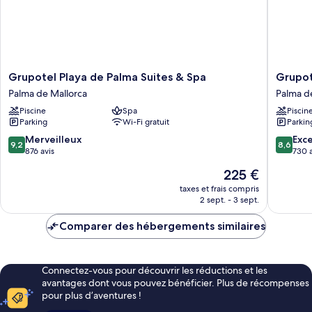
Grupotel
Grupote
Grupotel Playa de Palma Suites & Spa
Grupot
Playa
Taurus
Palma de Mallorca
Palma d
de
Park
Piscine
Spa
Piscin
Palma
Palma
Parking
Wi-Fi gratuit
Parkin
Suites
de
&
Mallorca
9.2
8.6
Merveilleux
Exce
9,2
8,6
Spa
sur
sur
876 avis
730 a
Palma
10,
10,
Le
225 €
de
Merveilleux,
Excellen
nouveau
Mallorca
876 avis
730 avis
taxes et frais compris
prix
2 sept. - 3 sept.
est
de
Comparer des hébergements similaires
225 €
Connectez-vous pour découvrir les réductions et les
avantages dont vous pouvez bénéficier. Plus de récompenses
pour plus d’aventures !