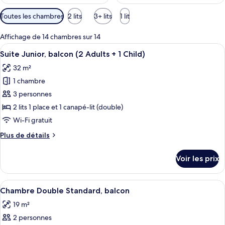
Filtres
Toutes les chambres
2 lits
3+ lits
1 lit
disponibles
pour
Affichage de 14 chambres sur 14
les
Afficher
Un balcon avec deux chaises en fil de 
9
Suite Junior, balcon (2 Adults + 1 Child)
chambres
toutes
32 m²
les
1 chambre
photos
pour
3 personnes
ce
2 lits 1 place et 1 canapé-lit (double)
type
Wi-Fi gratuit
de
Plus
Plus de détails
chambre :
de
Suite
détails
Voir les prix
sur
Junior,
le
balcon
type
Afficher
Une chambre d’hôtel moderne équipée d’
(2
7
de
Chambre Double Standard, balcon
toutes
Adults
chambre
19 m²
Suite
les
+
Junior,
2 personnes
photos
1
balcon