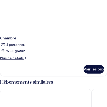
Chambre
4 personnes
Wi-Fi gratuit
Plus
Plus de détails
de
détails
Voir les prix
sur
le
type
Hébergements similaires
de
chambre
Grupotel Playa de Palma Suites & Spa
Grupotel
Chambre