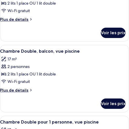
pour
2 lits 1 place OU 1 lit double
Child)
(2
ce
Adults
Wi-Fi gratuit
+
type
Plus
Plus de détails
1
de
de
Child)
chambre :
détails
Voir les prix
sur
Chambre
le
Double
type
Afficher
Un espace piscine aménagé sur le toit,
Standard,
8
de
Chambre Double, balcon, vue piscine
toutes
chambre
balcon
17 m²
Chambre
les
Double
2 personnes
photos
Standard,
pour
2 lits 1 place OU 1 lit double
balcon
ce
Wi-Fi gratuit
type
Plus
Plus de détails
de
de
chambre :
détails
Voir les prix
sur
Chambre
le
Double,
type
Afficher
Un espace piscine aménagé sur le toit,
balcon,
8
de
Chambre Double pour 1 personne, vue piscine
toutes
chambre
vue