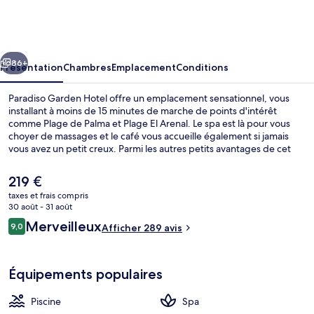
Garden
Hotel
cédent
Suivant
86+
Présentation
Chambres
Emplacement
Conditions
Paradiso Garden Hotel offre un emplacement sensationnel, vous
installant à moins de 15 minutes de marche de points d'intérêt
comme Plage de Palma et Plage El Arenal. Le spa est là pour vous
choyer de massages et le café vous accueille également si jamais
vous avez un petit creux. Parmi les autres petits avantages de cet
hébergement figurent une piscine couverte, une piscine extérieure
et un bar en bord de piscine. Les autres voyageurs ne disent que du
Le
219 €
bien en ce qui concerne le personnel attentionné.
prix
taxes et frais compris
actuel
30 août - 31 août
Terrasse/Patio
est
Avis
Merveilleux
9,0
Afficher 289 avis
de
9,0 sur 10
voyageurs
219 €.
Équipements populaires
Piscine
Spa