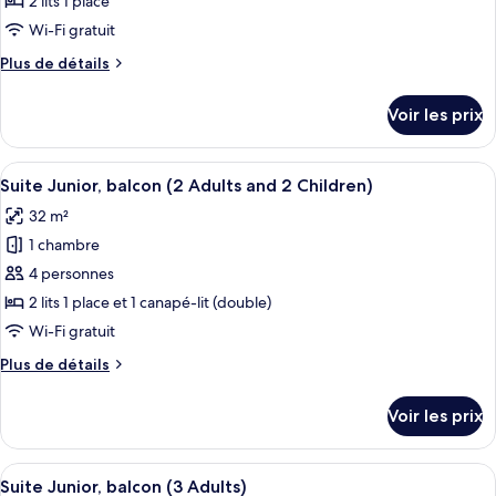
2 lits 1 place
Adults
type
Wi-Fi gratuit
Only)
de
Plus
Plus de détails
chambre :
de
Suite
détails
Voir les prix
sur
Junior,
le
balcon
type
Afficher
Un balcon avec deux chaises en fil de 
(2
9
de
Suite Junior, balcon (2 Adults and 2 Children)
toutes
Adults)
chambre
32 m²
Suite
les
Junior,
1 chambre
photos
balcon
pour
4 personnes
(2
ce
Adults)
2 lits 1 place et 1 canapé-lit (double)
type
Wi-Fi gratuit
de
Plus
Plus de détails
chambre :
de
Suite
détails
Voir les prix
sur
Junior,
le
balcon
type
Afficher
Un balcon avec deux chaises en fil de 
(2
9
de
Suite Junior, balcon (3 Adults)