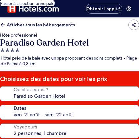
Passer à la section principale
Obtenir l’appli
Afficher tous les hébergements
Hôte professionnel
Paradiso Garden Hotel
Hébergement
4.0 étoiles
Hôtel près de la baie avec un spa proposant des soins complets - Plage
de Palma à 0,3 km
Choisissez des dates pour voir les prix
Où allez-vous ?
Dates
Voyageurs