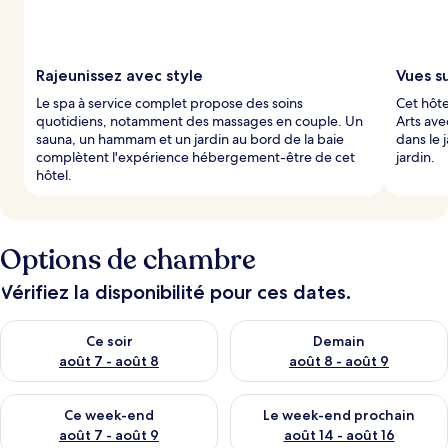
Rajeunissez avec style
Vues s
Le spa à service complet propose des soins
Cet hôt
quotidiens, notamment des massages en couple. Un
Arts ave
sauna, un hammam et un jardin au bord de la baie
dans le 
complètent l'expérience hébergement-être de cet
jardin.
hôtel.
Options de chambre
Vérifiez la disponibilité pour ces dates.
Vérifier la disponibilité pour ce soir août 7 - août 8
Vérifier la disponibilité pour 
Ce soir
Demain
août 7 - août 8
août 8 - août 9
Vérifier la disponibilité pour ce week-end août 7 - août 9
Vérifier la disponibilité pour 
Ce week-end
Le week-end prochain
août 7 - août 9
août 14 - août 16