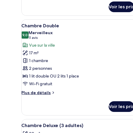
sur
1
le
Voir les pri
personne
type
de
Afficher
Une chambre d’hôtel avec un gr
chambre
6
Chambre Double
Chambre
toutes
Merveilleux
Double
les
9,0
9,0 sur 10
(11 avis)
11 avis
pour
photos
1
Vue sur la ville
personne
pour
17 m²
ce
1 chambre
type
2 personnes
de
1 lit double OU 2 lits 1 place
chambre :
Chambre
Wi-Fi gratuit
Double
Plus
Plus de détails
de
détails
Voir les pri
sur
le
type
Afficher
Coffres-forts dans les chambr
5
de
Chambre Deluxe (3 adultes)
toutes
chambre