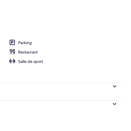
térieures, parasols de plage, chaises longues
Parking
Restaurant
Salle de sport