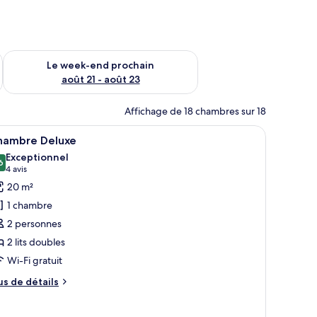
-end août 14 - août 16
Vérifier la disponibilité pour le week-end prochain août 21 - 
Le week-end prochain
août 21 - août 23
Affichage de 18 chambres sur 18
, un bureau et un balcon équipé de chaises.
fficher
Coffres-forts dans les chambres, bureau
5
hambre Deluxe
outes
Exceptionnel
s
6
9,6 sur 10
(4 avis)
4 avis
hotos
20 m²
our
1 chambre
e
2 personnes
ype
2 lits doubles
e
Wi-Fi gratuit
hambre :
hambre
us
us de détails
eluxe
e
tails