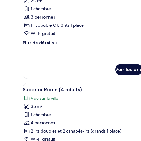
20 m²
Chambre
les
Double
1 chambre
photos
pour
3 personnes
ce
1 lit double OU 3 lits 1 place
type
Wi-Fi gratuit
de
Plus
Plus de détails
chambre :
de
Chambre
détails
sur
Deluxe
le
(3
Voir les pri
type
adultes)
de
chambre
Afficher
Coffres-forts dans les chambr
Chambre
6
Superior Room (4 adults)
toutes
Deluxe
Vue sur la ville
(3
les
adultes)
35 m²
photos
pour
1 chambre
ce
4 personnes
type
2 lits doubles et 2 canapés-lits (grands 1 place)
de
Wi-Fi gratuit