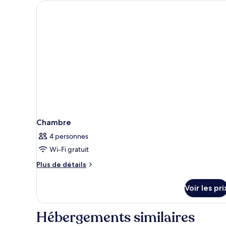
type
de
chambre
Chambre
Supérieure
(3
adults)
Chambre
4 personnes
Wi-Fi gratuit
Plus
Plus de détails
de
détails
Voir les pri
sur
le
type
Hébergements similaires
de