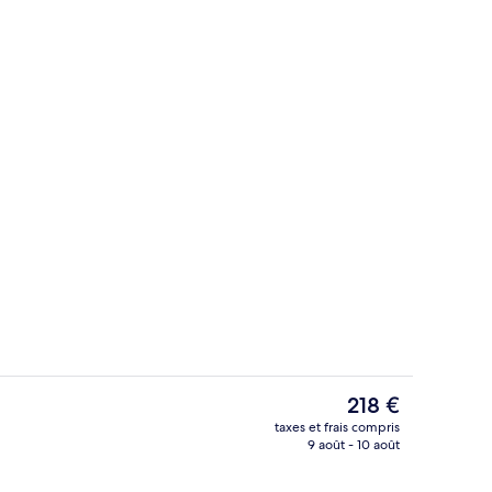
Studio de fitness
hébergement
Le
218 €
prix
taxes et frais compris
actuel
9 août - 10 août
l
Aire de restauration
est
de