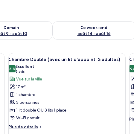
sponibilité pour demain août 9 - août 10
Vérifier la disponibilité pour ce week
Demain
Ce week-end
ût 9 - août 10
août 14 - août 16
and lit, un bureau et un balcon équipé de chaises.
Afficher
Une chambre d’hôtel avec un grand lit
A
6
Chambre Double (avec un lit d'appoint. 3 adultes)
C
toutes
t
Excellent
les
8,8
le
9,
8,8 sur 10
(3 avis)
3 avis
photos
p
Vue sur la ville
pour
p
17 m²
ce
c
1 chambre
type
t
3 personnes
de
d
1 lit double OU 3 lits 1 place
chambre :
c
Chambre
C
Wi-Fi gratuit
Pl
Pl
Double
D
d
Plus
Plus de détails
dé
(avec
de