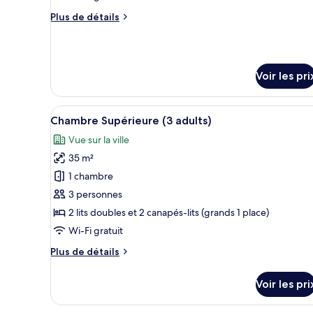
chambre :
Plus
Plus de détails
Superior
de
Room
détails
(4
sur
le
adults)
Voir les pri
type
de
chambre
Afficher
Coffres-forts dans les chambr
Superior
7
Chambre Supérieure (3 adults)
toutes
Room
Vue sur la ville
(4
les
adults)
35 m²
photos
pour
1 chambre
ce
3 personnes
type
2 lits doubles et 2 canapés-lits (grands 1 place)
de
Wi-Fi gratuit
chambre :
Plus
Plus de détails
Chambre
de
Supérieure
détails
Voir les pri
(3
sur
le
adults)