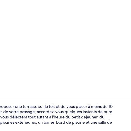
Vidéo de l’
oposer une terrasse sur le toit et de vous placer à moins de 10
ors de votre passage, accordez-vous quelques instants de pure
ous délectera tout autant à l'heure du petit déjeuner, du
Salon du hal
piscines extérieures, un bar en bord de piscine et une salle de