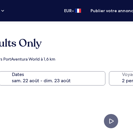
•
s
EUR
Publier votre annon
ults Only
irs PortAventura World à 1,6 km
Dates
Voya