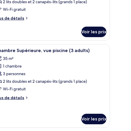
2 lits doubles et 2 canapés-lits (grands 1 place)
hambre :
hambre
Wi-Fi gratuit
upérieure
us
us de détails
e
tails
Voir les prix
r
pe
napé, une table et un balcon équipé de chaises.
fficher
Une chambre d’hôtel avec un lit, un canapé, u
5
e
ambre Supérieure, vue piscine (3 adults)
outes
hambre
35 m²
hambre
s
périeure
1 chambre
hotos
our
3 personnes
e
2 lits doubles et 2 canapés-lits (grands 1 place)
ype
Wi-Fi gratuit
e
us
us de détails
hambre :
e
hambre
tails
r
upérieure,
Voir les prix
ue
pe
iscine
e