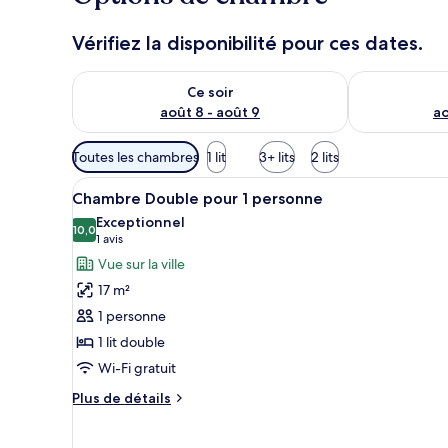
Vérifiez la disponibilité pour ces dates.
Vérifier la disponibilité pour ce soir août 8 - août 9
Vérifier la di
Ce soir
août 8 - août 9
ao
Filtres
Toutes les chambres
1 lit
3+ lits
2 lits
disponibles
Afficher
Une chambre d’hôtel avec un gr
pour
6
Chambre Double pour 1 personne
toutes
les
Exceptionnel
les
10,0
chambres
10,0 sur 10
(1 avis)
1 avis
photos
Vue sur la ville
pour
17 m²
ce
1 personne
type
1 lit double
de
Wi-Fi gratuit
chambre :
Chambre
Plus
Plus de détails
Double
de
détails
pour