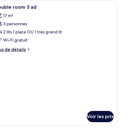
fficher
Coffres-forts dans les chambres, bureau
3
hambre
5
ouble room 3 ad
hambre
outes
dults)
périeure,
17 m²
s
e
3 personnes
hotos
scine
our
2 lits 1 place OU 1 très grand lit
ults)
e
Wi-Fi gratuit
ype
us
us de détails
e
e
hambre :
tails
r
ouble
oom
pe
e
hambre
d
uble
oom
Voir les prix