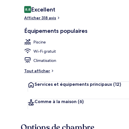
Avis
Excellent
8,8
8,8 sur 10
voyageurs
Afficher 318 avis
2 piscines ex
Équipements populaires
Piscine
Wi-Fi gratuit
Climatisation
Tout afficher
Services et équipements principaux
(12)
Comme à la maison
(6)
Options de chambre