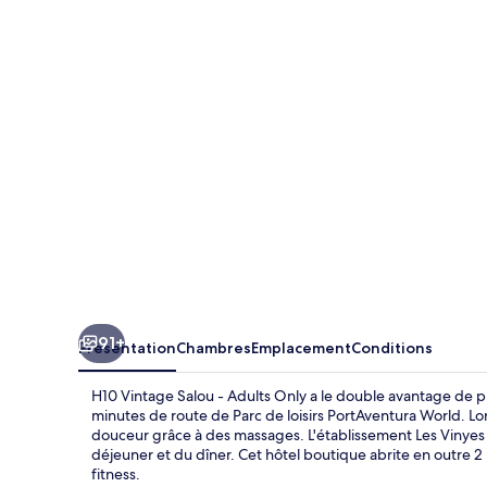
Vintage
Salou
-
Adults
Only
91+
Présentation
Chambres
Emplacement
Conditions
H10 Vintage Salou - Adults Only a le double avantage de pr
minutes de route de Parc de loisirs PortAventura World. L
douceur grâce à des massages. L'établissement Les Vinyes v
déjeuner et du dîner. Cet hôtel boutique abrite en outre 2 
fitness.