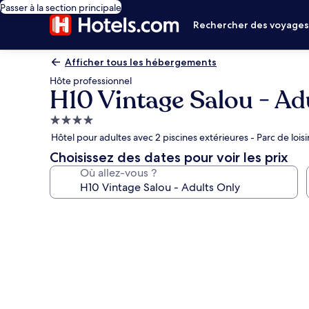
Passer à la section principale
Rechercher des voyage
Afficher tous les hébergements
Hôte professionnel
H10 Vintage Salou - Ad
Hébergement
4.0 étoiles
Hôtel pour adultes avec 2 piscines extérieures - Parc de lois
Choisissez des dates pour voir les prix
Où allez-vous ?
Galerie
photos
de
l’hébergement
H10