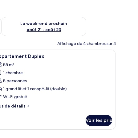
-end août 14 - août 16
Vérifier la disponibilité pour le week-end prochain août 21 - 
Le week-end prochain
août 21 - août 23
Affichage de 4 chambres sur 4
strait au mur et un papier peint à motifs.
le à manger et des chaises. Il y a une fenêtre avec des rideaux, un tableau 
fficher
Une chambre de style loft moderne avec un pl
13
ppartement Duplex
outes
55 m²
s
1 chambre
hotos
our
5 personnes
e
1 grand lit et 1 canapé-lit (double)
ype
Wi-Fi gratuit
e
us
us de détails
hambre :
e
ppartement
tails
Voir les prix
r
uplex
pe