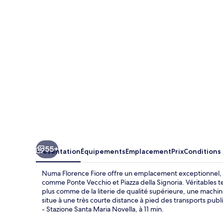
Fiore
55+
Présentation
Équipements
Emplacement
Prix
Conditions
Numa Florence Fiore offre un emplacement exceptionnel, vo
comme Ponte Vecchio et Piazza della Signoria. Véritables 
plus comme de la literie de qualité supérieure, une machin
situe à une très courte distance à pied des transports publi
- Stazione Santa Maria Novella, à 11 min.