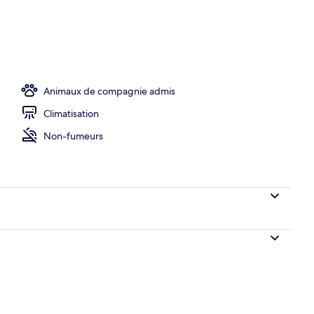
rie de qualité supérieure, coffres-forts dans les chambres, bureau
Animaux de compagnie admis
Climatisation
Non-fumeurs