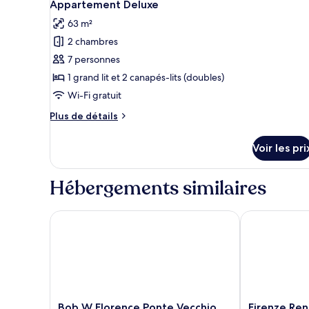
13
de
Appartement Deluxe
toutes
chambre
63 m²
Studio
les
2 chambres
photos
pour
7 personnes
ce
1 grand lit et 2 canapés-lits (doubles)
type
Wi-Fi gratuit
de
Plus
Plus de détails
chambre :
de
Appartement
détails
Voir les pri
sur
Deluxe
le
type
Hébergements similaires
de
chambre
Appartement
Bob W Florence Ponte Vecchio
Firenze Rental
Deluxe
Bob
Firenze
Bob W Florence Ponte Vecchio
Firenze Ren