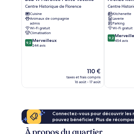
W
Rentals
Centre Historique de Florence
Centre Histor
Florence
Centre
Cuisine
Kitchenette
Ponte
Historique
Animaux de compagnie
Laverie
Vecchio
de
admis
Parking
Centre
Florence
Wi-Fi gratuit
Wi-Fi gratuit
Historique
Climatisation
9.2
Merveill
de
9,2
9.2
Merveilleux
sur
454 avis
Florence
9,2
sur
244 avis
10,
10,
Merveilleux,
Merveilleux,
454 avis
244 avis
Le
110 €
nouveau
taxes et frais compris
prix
16 août - 17 août
est
de
110 €
Connectez-vous pour découvrir les 
pouvez bénéficier. Plus de récompen
À propos du quartier