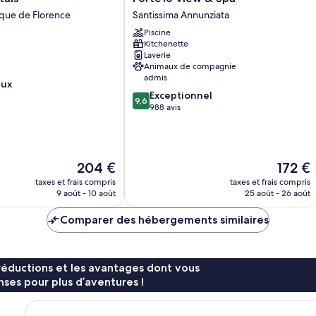
View
ique de Florence
Santissima Annunziata
&
Piscine
Spa
Kitchenette
Santissima
Laverie
Annunziata
Animaux de compagnie
admis
eux
9.6
Exceptionnel
9,6
sur
988 avis
10,
Exceptionnel,
988 avis
Le
Le
204 €
172 €
nouveau
nouveau
taxes et frais compris
taxes et frais compris
prix
prix
9 août - 10 août
25 août - 26 août
est
est
de
de
Comparer des hébergements similaires
204 €
172 €
réductions et les avantages dont vous
ses pour plus d’aventures !