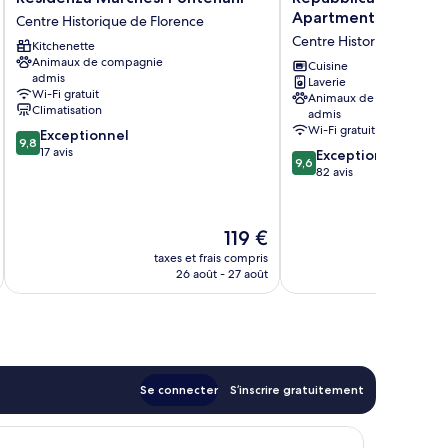
Marchesi
Firenze
Apartments | UNA E
Centre Historique de Florence
Pontenani
Luxury
Centre Historique de Flo
Kitchenette
Centre
Apartments
Animaux de compagnie
Historique
|
Cuisine
admis
Laverie
de
UNA
Wi-Fi gratuit
Animaux de compagnie
Florence
ESPERIENZE
Climatisation
admis
Centre
Wi-Fi gratuit
9.8
Exceptionnel
Historique
9,8
sur
17 avis
9.6
Exceptionnel
de
9,6
10,
sur
82 avis
Florence
Exceptionnel,
10,
17 avis
Exceptionnel,
82 avis
Le
119 €
nouveau
taxes et frais compris
tax
prix
26 août - 27 août
est
de
119 €
Se connecter
S’inscrire gratuitement