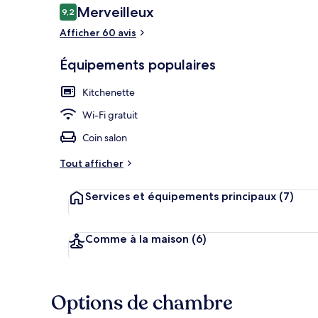
Avis
Merveilleux
9,2
9,2 sur 10
voyageurs
Afficher 60 avis
Studio | Lite
Équipements populaires
Kitchenette
Wi-Fi gratuit
Coin salon
Tout afficher
Services et équipements principaux
(7)
Comme à la maison
(6)
Options de chambre