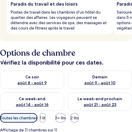
Paradis du travail et des loisirs
Paradi
Postes de travail dans les chambres d'un hôtel du
Savourez
quartier des affaires. Les voyageurs peuvent se
dans 5 r
détendre avec des services de spa, des massages et
options 
des cours de fitness après le travail.
végétari
Options de chambre
Vérifiez la disponibilité pour ces dates.
Vérifier la disponibilité pour ce soir août 8 - août 9
Vérifier la disponibilité pour 
Ce soir
Demain
août 8 - août 9
août 9 - août 10
Vérifier la disponibilité pour ce week-end août 14 - août 16
Vérifier la disponibilité pour
Ce week-end
Le week-end prochain
août 14 - août 16
août 21 - août 23
Filtres
Toutes les chambres
1 lit
3+ lits
2 lits
disponibles
pour
Affichage de 11 chambres sur 11