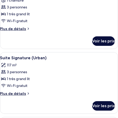
1 chambre
photos
pour
3 personnes
ce
1 très grand lit
type
Wi-Fi gratuit
de
Plus
Plus de détails
chambre :
de
Suite
détails
Voir les prix
sur
(Urban)
le
type
Afficher
Literie hypoallergénique, minibar, cof
11
de
Suite Signature (Urban)
toutes
chambre
117 m²
Suite
les
(Urban)
3 personnes
photos
pour
1 très grand lit
ce
Wi-Fi gratuit
type
Plus
Plus de détails
de
de
chambre :
détails
Voir les prix
sur
Suite
le
Signature
type