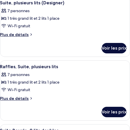
6
Signature
de
Suite, plusieurs lits (Designer)
toutes
chambre
(Crescent)
7 personnes
Suite
les
Signature
1 très grand lit et 2 lits 1 place
photos
(Crescent)
pour
Wi-Fi gratuit
ce
Plus
Plus de détails
type
de
détails
de
Voir les prix
sur
chambre :
le
Suite,
type
Afficher
Raffles, Suite, plusieurs lits | Literie
10
plusieurs
de
Raffles, Suite, plusieurs lits
toutes
chambre
lits
7 personnes
Suite,
les
(Designer)
plusieurs
1 très grand lit et 2 lits 1 place
photos
lits
pour
Wi-Fi gratuit
(Designer)
ce
Plus
Plus de détails
type
de
détails
de
Voir les prix
sur
chambre :
le
Raffles,
type
Afficher
Une chambre avec un grand lit, des œuvr
10
de