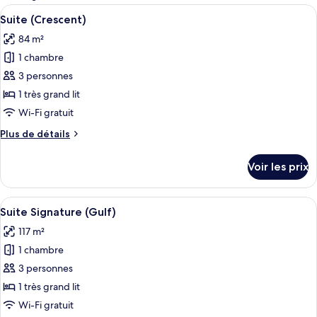
les
Afficher
Une chambre à coucher avec un grand li
9
Suite (Crescent)
chambres
toutes
84 m²
les
1 chambre
photos
pour
3 personnes
ce
1 très grand lit
type
Wi-Fi gratuit
de
Plus
Plus de détails
chambre :
de
Suite
détails
Voir les prix
sur
(Crescent)
le
type
Afficher
Suite Signature (Gulf) | Literie hypoal
9
de
Suite Signature (Gulf)
toutes
chambre
117 m²
Suite
les
(Crescent)
1 chambre
photos
pour
3 personnes
ce
1 très grand lit
type
Wi-Fi gratuit