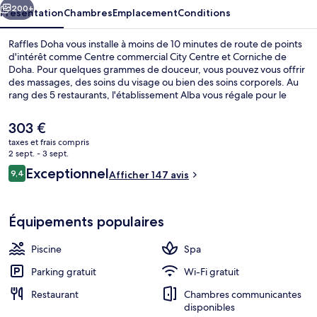
200+
Présentation
Chambres
Emplacement
Conditions
Raffles Doha vous installe à moins de 10 minutes de route de points
d'intérêt comme Centre commercial City Centre et Corniche de
Doha. Pour quelques grammes de douceur, vous pouvez vous offrir
des massages, des soins du visage ou bien des soins corporels. Au
rang des 5 restaurants, l'établissement Alba vous régale pour le
dîner avec ses spécialités Cuisine italienne. Cet hôtel de luxe abrite
en outre 2 piscines extérieures, un bar en bord de piscine et une
Le
303 €
salle de fitness. Les transports publics se situent à une courte
prix
taxes et frais compris
distance à pied : Station de métro Marina - Centre est à 10 min et
actuel
2 sept. - 3 sept.
Station de métro Marina - Sud, à 11 min.
Extérieur
est
Avis
Exceptionnel
9,4
Afficher 147 avis
de
9,4 sur 10
voyageurs
303 €.
Équipements populaires
Piscine
Spa
Parking gratuit
Wi-Fi gratuit
Restaurant
Chambres communicantes
disponibles