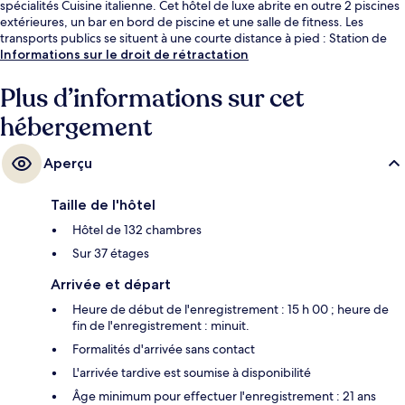
spécialités Cuisine italienne. Cet hôtel de luxe abrite en outre 2 piscines
extérieures, un bar en bord de piscine et une salle de fitness. Les
transports publics se situent à une courte distance à pied : Station de
métro Marina - Centre est à 10 min et Station de métro Marina - Sud, à 11
Informations sur le droit de rétractation
min.
Plus d’informations sur cet
hébergement
Aperçu
Taille de l'hôtel
Hôtel de 132 chambres
Sur 37 étages
Arrivée et départ
Heure de début de l'enregistrement : 15 h 00 ; heure de
fin de l'enregistrement : minuit.
Formalités d'arrivée sans contact
L'arrivée tardive est soumise à disponibilité
Âge minimum pour effectuer l'enregistrement : 21 ans