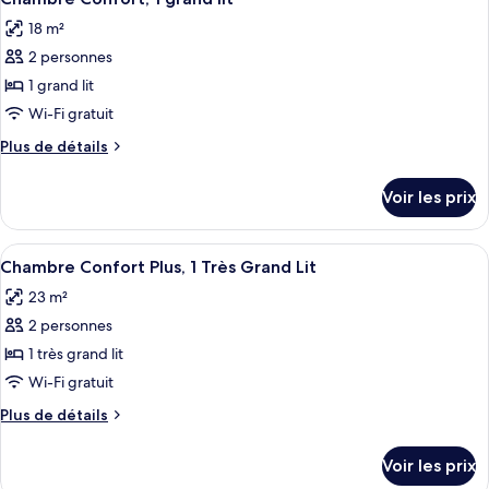
toutes
Double
chambre
18 m²
Chambre
les
Eco
2 personnes
photos
(Standard),
pour
1 grand lit
Lit
ce
Double
Wi-Fi gratuit
type
Plus
Plus de détails
de
de
chambre :
détails
Voir les prix
sur
Chambre
le
Confort,
type
Afficher
Une chambre d’hôtel avec un lit, un bu
1
18
de
Chambre Confort Plus, 1 Très Grand Lit
toutes
chambre
grand
23 m²
Chambre
les
lit
Confort,
2 personnes
photos
1
pour
1 très grand lit
grand
ce
lit
Wi-Fi gratuit
type
Plus
Plus de détails
de
de
chambre :
détails
Voir les prix
sur
Chambre