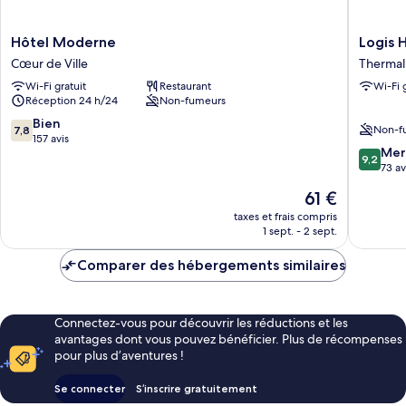
Hôtel
Logis
Hôtel Moderne
Logis H
Moderne
Hôtel
Cœur de Ville
Thermal
Cœur
Belle
Wi-Fi gratuit
Restaurant
Wi-Fi 
de
Etoile
Réception 24 h/24
Non-fumeurs
Ville
Vichy
Thermal
7.8
Bien
Non-f
7,8
sur
157 avis
9.2
Mer
10,
9,2
sur
73 av
Bien,
10,
157 avis
Le
61 €
Merveill
nouveau
73 avis
taxes et frais compris
prix
1 sept. - 2 sept.
est
de
Comparer des hébergements similaires
61 €
Connectez-vous pour découvrir les réductions et les
avantages dont vous pouvez bénéficier. Plus de récompenses
pour plus d’aventures !
Se connecter
S’inscrire gratuitement