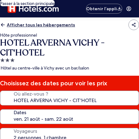
Passer à la section principale
Obtenir l’appli
Afficher tous les hébergements
Hôte professionnel
HOTEL ARVERNA VICHY -
ClT'HOTEL
Hébergement
3.0 étoiles
Hôtel au centre-ville à Vichy avec un bar/salon
Choisissez des dates pour voir les prix
Où allez-vous ?
Dates
Voyageurs