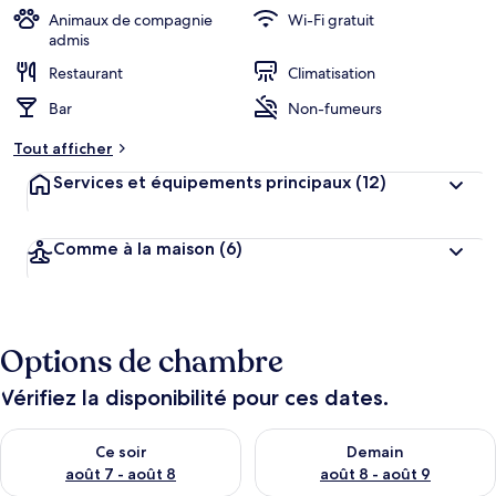
b
Animaux de compagnie
Wi-Fi gratuit
e
admis
r
Restaurant
Climatisation
g
e
Bar
Non-fumeurs
m
e
Tout afficher
n
t
Services et équipements principaux
(12)
s
l
Comme à la maison
(6)
e
s
m
i
Options de chambre
e
u
x
Vérifiez la disponibilité pour ces dates.
n
Vérifier la disponibilité pour ce soir août 7 - août 8
Vérifier la disponibilité pour 
Ce soir
Demain
o
t
août 7 - août 8
août 8 - août 9
é