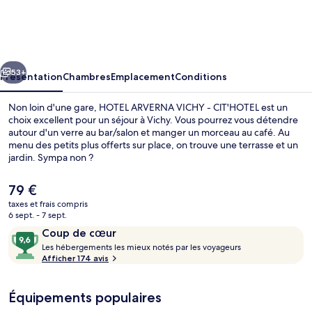
ARVERNA
VICHY
-
cédent
Suivant
ClT'HOTEL
53+
Présentation
Chambres
Emplacement
Conditions
Non loin d'une gare, HOTEL ARVERNA VICHY - ClT'HOTEL est un
choix excellent pour un séjour à Vichy. Vous pourrez vous détendre
autour d'un verre au bar/salon et manger un morceau au café. Au
menu des petits plus offerts sur place, on trouve une terrasse et un
jardin. Sympa non ?
Le
79 €
prix
taxes et frais compris
actuel
6 sept. - 7 sept.
Petit déjeuner buffet servi tous les j
est
Avis
9,6
Coup de cœur
de
voyageurs
L
sur
Les hébergements les mieux notés par les voyageurs
79 €.
e
Afficher 174 avis
10,
s
Coup
de
Équipements populaires
h
cœur
é