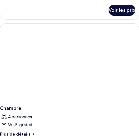
de
détails
Voir les prix
sur
le
type
de
chambre
Chambre
Chambre
4 personnes
Wi-Fi gratuit
Plus
Plus de détails