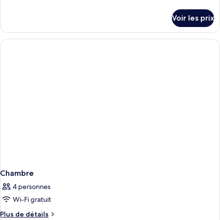
de
Room,
détails
Voir les prix
Terrace
sur
le
with
type
Jacuzzi
de
chambre
Superior
Room,
Terrace
with
Jacuzzi
Chambre
4 personnes
Wi-Fi gratuit
Plus
Plus de détails