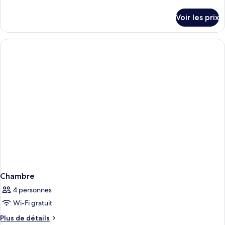
de
détails
Voir les prix
sur
le
type
de
chambre
Chambre
Chambre
4 personnes
Wi-Fi gratuit
Plus
Plus de détails