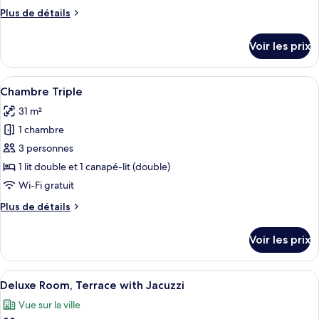
chambre :
Plus
Plus de détails
Premium
de
Room,
détails
Voir les prix
Terrace
sur
le
with
type
Afficher
Une chambre d’hôtel moderne équipée d
Jacuzzi
7
de
Chambre Triple
toutes
chambre
31 m²
Premium
les
Room,
1 chambre
photos
Terrace
pour
3 personnes
with
ce
Jacuzzi
1 lit double et 1 canapé-lit (double)
type
Wi-Fi gratuit
de
Plus
Plus de détails
chambre :
de
Chambre
détails
Voir les prix
sur
Triple
le
type
Afficher
Une chambre d’hôtel avec un grand lit,
15
de
Deluxe Room, Terrace with Jacuzzi
toutes
chambre
Vue sur la ville
Chambre
les