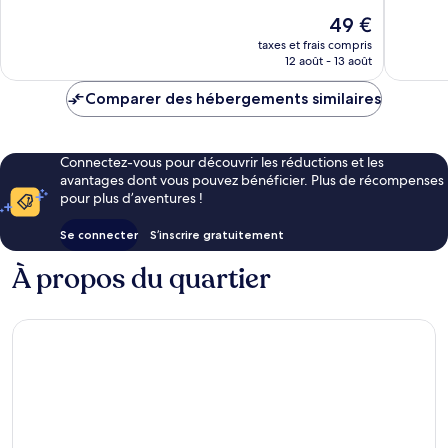
1 018 avis
684 avis
Le
49 €
nouveau
taxes et frais compris
prix
12 août - 13 août
est
de
Comparer des hébergements similaires
49 €
Connectez-vous pour découvrir les réductions et les
avantages dont vous pouvez bénéficier. Plus de récompenses
pour plus d’aventures !
Se connecter
S’inscrire gratuitement
À propos du quartier