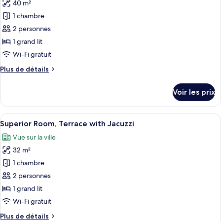
Triple
40 m²
photos
pour
1 chambre
ce
2 personnes
type
1 grand lit
de
Wi-Fi gratuit
chambre :
Plus
Plus de détails
Deluxe
de
Room,
détails
Voir les prix
Terrace
sur
le
with
type
Afficher
Une chambre d’hôtel moderne, équipée d
Jacuzzi
11
de
Superior Room, Terrace with Jacuzzi
toutes
chambre
Vue sur la ville
Deluxe
les
Room,
32 m²
photos
Terrace
pour
1 chambre
with
ce
Jacuzzi
2 personnes
type
1 grand lit
de
Wi-Fi gratuit
chambre :
Plus
Plus de détails
Superior