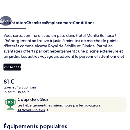
Reinoso
cédent
Suivant
72+
Présentation
Chambres
Emplacement
Conditions
Vous serez comme un coq en pâte dans Hotel Murillo Reinoso !
L'hébergement se trouve à juste 5 minutes de marche de points
d'intérêt comme Alcazar Royal de Séville et Giralda. Parmi les
avantages offerts par cet hébergement : une piscine extérieure et
un jardin. Les autres voyageurs adorent le personnel attentionné et
la présentation générale. Les transports publics se situent à une
courte distance à pied : Arrêt de tram Archivo de Indias est à 8 min
VIP Access
et Arrêt de tram Prado San Sebastián, à 10 min.
Le
81 €
Piscine extérieure, chaises longues
prix
taxes et frais compris
actuel
15 août - 16 août
est
Avis
9,6
Coup de cœur
de
voyageurs
L
sur
Les hébergements les mieux notés par les voyageurs
81 €.
e
Afficher 185 avis
10,
s
Coup
de
Équipements populaires
h
cœur