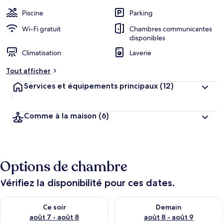
é
b
Piscine
Parking
e
r
Wi-Fi gratuit
Chambres communicantes
g
disponibles
e
Climatisation
Laverie
m
e
Tout afficher
n
t
Services et équipements principaux
(12)
s
l
Comme à la maison
(6)
e
s
m
i
Options de chambre
e
u
x
Vérifiez la disponibilité pour ces dates.
n
Vérifier la disponibilité pour ce soir août 7 - août 8
Vérifier la disponibilité pour 
Ce soir
Demain
o
t
août 7 - août 8
août 8 - août 9