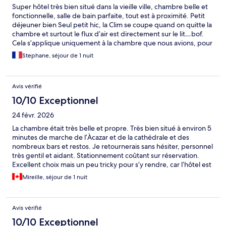
Super hôtel très bien situé dans la vieille ville, chambre belle et
fonctionnelle, salle de bain parfaite, tout est à proximité. Petit
déjeuner bien Seul petit hic, la Clim se coupe quand on quitte la
chambre et surtout le flux d’air est directement sur le lit…bof.
Cela s’applique uniquement à la chambre que nous avions, pour
les autres, à voir. Je recommande fortement.
Stephane, séjour de 1 nuit
Avis vérifié
10/10 Exceptionnel
24 févr. 2026
La chambre était très belle et propre. Très bien situé à environ 5
minutes de marche de l’Àcazar et de la cathédrale et des
nombreux bars et restos. Je retournerais sans hésiter, personnel
très gentil et aidant. Stationnement coûtant sur réservation.
Excellent choix mais un peu tricky pour s’y rendre, car l’hôtel est
dans un quartier piétonnier et historique avec rue de pierres. Je
Mireille, séjour de 1 nuit
recommande vivement cet endroit,
Avis vérifié
10/10 Exceptionnel