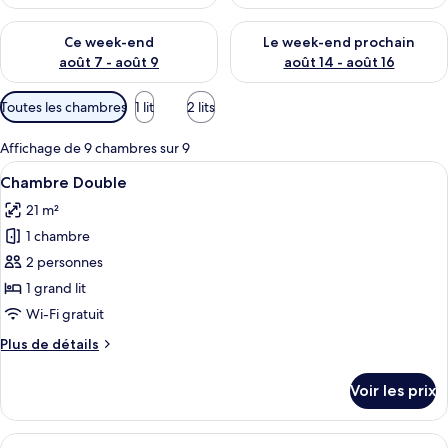
é
s
Vérifier la disponibilité pour ce week-end août 7 - août 9
Vérifier la disponibilité pour 
Ce week-end
Le week-end prochain
p
août 7 - août 9
août 14 - août 16
a
r
Filtres
Toutes les chambres
1 lit
2 lits
disponibles
l
pour
Affichage de 9 chambres sur 9
e
les
s
Afficher
Une chambre d’hôtel moderne équipée d’
7
Chambre Double
chambres
toutes
v
21 m²
les
o
1 chambre
photos
y
a
pour
2 personnes
g
ce
1 grand lit
e
type
u
Wi-Fi gratuit
r
de
Plus
Plus de détails
s
chambre :
de
Chambre
détails
Voir les prix
sur
Double
le
type
Afficher
Un lit double avec une couvre-lit bleu 