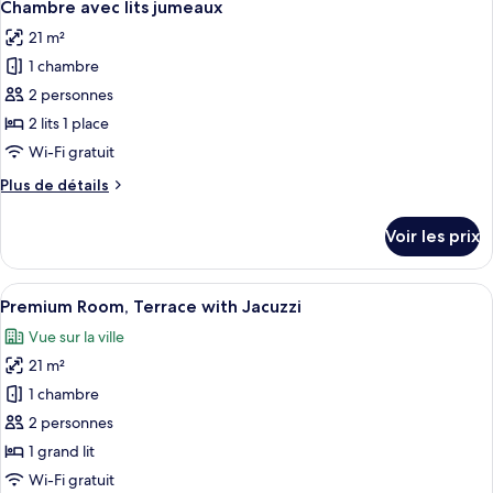
6
de
Chambre avec lits jumeaux
toutes
chambre
21 m²
Chambre
les
Double
1 chambre
photos
pour
2 personnes
ce
2 lits 1 place
type
Wi-Fi gratuit
de
Plus
Plus de détails
chambre :
de
Chambre
détails
Voir les prix
sur
avec
le
lits
type
Afficher
Une terrasse sur le toit avec un jacuzzi
jumeaux
15
de
Premium Room, Terrace with Jacuzzi
toutes
chambre
Vue sur la ville
Chambre
les
avec
21 m²
photos
lits
pour
1 chambre
jumeaux
ce
2 personnes
type
1 grand lit
de
Wi-Fi gratuit