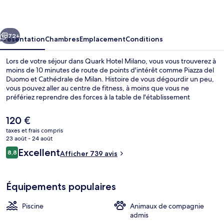
Milano
cédent
Suivant
72+
Présentation
Chambres
Emplacement
Conditions
Lors de votre séjour dans Quark Hotel Milano, vous vous trouverez à
moins de 10 minutes de route de points d'intérêt comme Piazza del
Duomo et Cathédrale de Milan. Histoire de vous dégourdir un peu,
vous pouvez aller au centre de fitness, à moins que vous ne
préfériez reprendre des forces à la table de l'établissement
Morbido, qui vous régale de ses spécialités Cuisine italienne. Parmi
les autres petits avantages de cet hébergement figurent un bar /
Le
120 €
salon, une piscine extérieure en saison, et un snack-bar/une
prix
taxes et frais compris
épicerie fine. Les autres voyageurs ne disent que du bien en ce qui
actuel
23 août - 24 août
concerne le personnel attentionné. Les transports publics se situent
Salle de réunion
est
Avis
à une courte distance à pied : Arrêt de tram Giovanni da Cermenate
Excellent
8,8
Afficher 739 avis
de
8,8 sur 10
est à 12 min et Arrêt de tram Volvinio, à 12 min.
voyageurs
120 €.
Équipements populaires
Piscine
Animaux de compagnie
admis