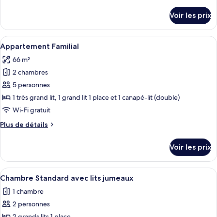
de
Appartement
détails
Voir les prix
sur
Standard
le
type
Afficher
Un lit bien fait, avec un magazine, un 
5
de
Appartement Familial
toutes
chambre
66 m²
Appartement
les
Standard
2 chambres
photos
pour
5 personnes
ce
1 très grand lit, 1 grand lit 1 place et 1 canapé-lit (double)
type
Wi-Fi gratuit
de
Plus
Plus de détails
chambre :
de
Appartement
détails
Voir les prix
sur
Familial
le
type
Afficher
Une chambre d’hôtel avec deux lits, u
4
de
Chambre Standard avec lits jumeaux
toutes
chambre
1 chambre
Appartement
les
Familial
2 personnes
photos
2 grands lits 1 place