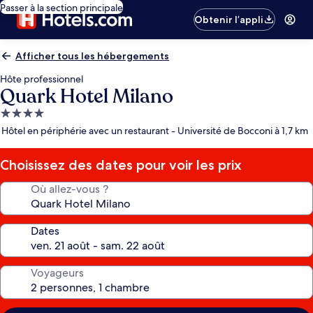
Passer à la section principale
Obtenir l’appli
Afficher tous les hébergements
Hôte professionnel
Quark Hotel Milano
Hébergement
4.0 étoiles
Hôtel en périphérie avec un restaurant - Université de Bocconi à 1,7 km
Choisissez des dates pour voir les prix
Où allez-vous ?
Dates
Voyageurs