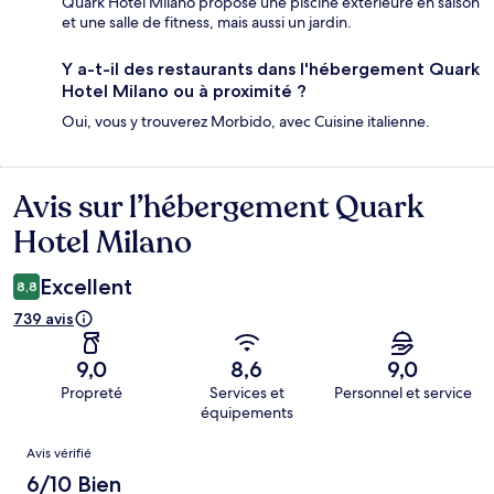
Quark Hotel Milano propose une piscine extérieure en saison
et une salle de fitness, mais aussi un jardin.
Y a-t-il des restaurants dans l'hébergement Quark
Hotel Milano ou à proximité ?
Oui, vous y trouverez Morbido, avec Cuisine italienne.
Avis sur l’hébergement Quark
Avis
Hotel Milano
Excellent
8,8
739 avis
9,0
8,6
9,0
Propreté
Services et
Personnel et service
équipements
Avis
Avis vérifié
6/10 Bien