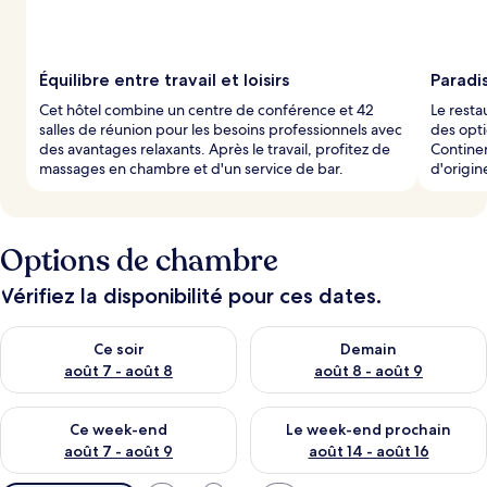
Équilibre entre travail et loisirs
Paradi
Cet hôtel combine un centre de conférence et 42
Le resta
salles de réunion pour les besoins professionnels avec
des opti
des avantages relaxants. Après le travail, profitez de
Continen
massages en chambre et d'un service de bar.
d'origin
Options de chambre
Vérifiez la disponibilité pour ces dates.
Vérifier la disponibilité pour ce soir août 7 - août 8
Vérifier la disponibilité pour 
Ce soir
Demain
août 7 - août 8
août 8 - août 9
Vérifier la disponibilité pour ce week-end août 7 - août 9
Vérifier la disponibilité pour 
Ce week-end
Le week-end prochain
août 7 - août 9
août 14 - août 16