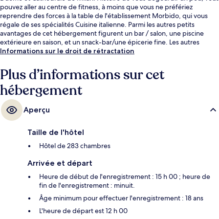
pouvez aller au centre de fitness, à moins que vous ne préfériez
reprendre des forces à la table de l'établissement Morbido, qui vous
régale de ses spécialités Cuisine italienne. Parmi les autres petits
avantages de cet hébergement figurent un bar / salon, une piscine
extérieure en saison, et un snack-bar/une épicerie fine. Les autres
voyageurs ne disent que du bien en ce qui concerne le personnel
Informations sur le droit de rétractation
attentionné. Les transports publics se situent à une courte distance à
pied : Arrêt de tram Giovanni da Cermenate est à 12 min et Arrêt de
Plus d’informations sur cet
tram Volvinio, à 12 min.
hébergement
Aperçu
Taille de l'hôtel
Hôtel de 283 chambres
Arrivée et départ
Heure de début de l'enregistrement : 15 h 00 ; heure de
fin de l'enregistrement : minuit.
Âge minimum pour effectuer l'enregistrement : 18 ans
L'heure de départ est 12 h 00