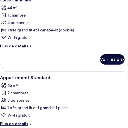
toutes
chambre
44 m²
Suite
les
1 chambre
photos
pour
4 personnes
ce
1 très grand lit et 1 canapé-lit (double)
type
Wi-Fi gratuit
de
Plus
Plus de détails
chambre :
de
Suite
détails
Voir les prix
sur
Familiale
le
type
Afficher
Une chambre d’hôtel moderne avec un gr
5
de
Appartement Standard
toutes
chambre
66 m²
Suite
les
Familiale
2 chambres
photos
pour
3 personnes
ce
1 très grand lit et 1 grand lit 1 place
type
Wi-Fi gratuit
de
Plus
Plus de détails
chambre :