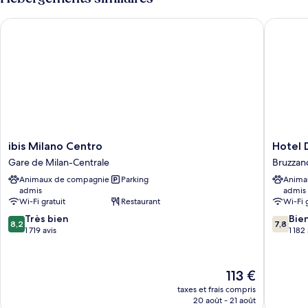
Suite
de
chambre
ibis Milano Centro
Hotel Da
Junior
Suite
ibis
Hotel
ibis Milano Centro
Hotel 
Milano
Da
Gare de Milan-Centrale
Bruzzan
Centro
Vinci
Animaux de compagnie
Parking
Anima
Gare
Bruzzan
admis
admis
de
Wi-Fi gratuit
Restaurant
Wi-Fi 
Milan-
8.2
7.8
Centrale
Très bien
Bie
8,2
7,8
sur
sur
1 719 avis
1 182
10,
10,
Très
Bien,
bien,
1 182 avi
Le
113 €
1 719 avis
nouveau
taxes et frais compris
prix
20 août - 21 août