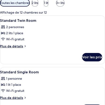
Filtres
Toutes les chambres
2 lits
1 lit
3+ lits
disponibles
pour
Affichage de 12 chambres sur 12
les
Afficher
Une chambre moderne avec un lit, un 
5
Standard Twin Room
chambres
toutes
2 personnes
les
2 lits 1 place
photos
pour
Wi-Fi gratuit
ce
Plus
Plus de détails
type
de
détails
de
Voir les prix
sur
chambre :
le
Standard
type
Afficher
Coffres-forts dans les chambres, bure
5
Twin
de
Standard Single Room
toutes
chambre
Room
1 personne
Standard
les
Twin
1 lit 1 place
photos
Room
pour
Wi-Fi gratuit
ce
Plus
Plus de détails
type
de