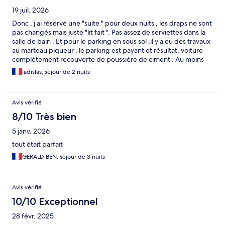
19 juil. 2026
Donc , j ai réservé une "suite " pour deux nuits , les draps ne sont
pas changés mais juste "lit fait ". Pas assez de serviettes dans la
salle de bain . Et pour le parking en sous sol ,il y a eu des travaux
au marteau piqueur , le parking est payant et résultat, voiture
complètement recouverte de poussière de ciment . Au moins
prévenir. Le petit déjeuner en mode buffet ,n est pas terrible .
ladislas, séjour de 2 nuits
Sinon dans l ensemble ça pau aller .
Avis vérifié
8/10 Très bien
5 janv. 2026
tout était parfait
GERALD BEN, séjour de 3 nuits
Avis vérifié
10/10 Exceptionnel
28 févr. 2025