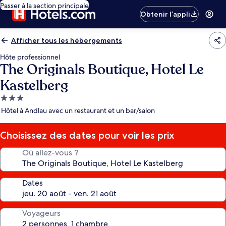
Passer à la section principale
Obtenir l’appli
Afficher tous les hébergements
Hôte professionnel
The Originals Boutique, Hotel Le
Kastelberg
Hébergement
3.0 étoiles
Hôtel à Andlau avec un restaurant et un bar/salon
Choisissez des dates pour voir les prix
Où allez-vous ?
Dates
Voyageurs