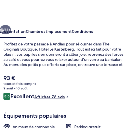
Originals
Boutique,
Hotel
cédent
Suivant
Le
33+
Présentation
Chambres
Emplacement
Conditions
Kastelberg
Profitez de votre passage à Andlau pour séjourner dans The
Originals Boutique, Hotel Le Kastelberg. Tout est ici fait pour votre
plaisir : vos papilles s'en donneront à cœur joie, reprenez des forces
au café et vous pourrez vous relaxer autour d'un verre au bar/salon.
Au menu des petits plus offerts sur place, on trouve une terrasse et
un jardin. Sympa non ?
Le
93 €
prix
taxes et frais compris
actuel
9 août - 10 août
Bureau, chambres insonorisées, Wi-Fi 
est
Avis
Excellent
8,6
Afficher 78 avis
de
8,6 sur 10
voyageurs
93 €.
Équipements populaires
Animaux de compagnie
Parking gratuit