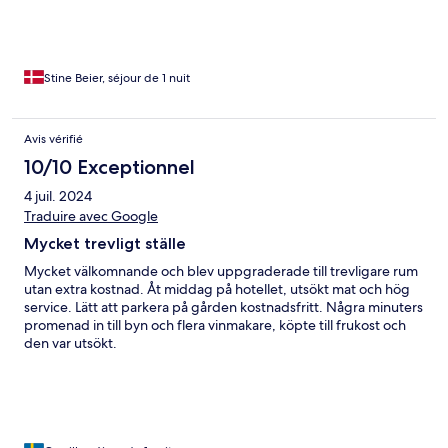
Stine Beier, séjour de 1 nuit
Avis vérifié
10/10 Exceptionnel
4 juil. 2024
Traduire avec Google
Mycket trevligt ställe
Mycket välkomnande och blev uppgraderade till trevligare rum
utan extra kostnad. Åt middag på hotellet, utsökt mat och hög
service. Lätt att parkera på gården kostnadsfritt. Några minuters
promenad in till byn och flera vinmakare, köpte till frukost och
den var utsökt.