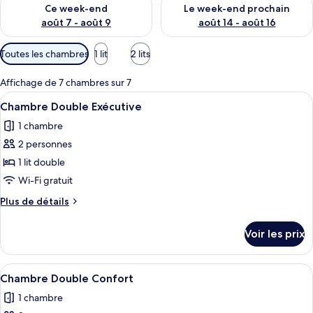
Vérifier la disponibilité pour ce week-end août 7 - août 9
Vérifier la disponibilité pour 
Ce week-end
Le week-end prochain
août 7 - août 9
août 14 - août 16
Filtres
Toutes les chambres
1 lit
2 lits
disponibles
pour
Affichage de 7 chambres sur 7
les
Afficher
Une chambre d’hôtel moderne avec un m
3
Chambre Double Exécutive
chambres
toutes
1 chambre
les
2 personnes
photos
pour
1 lit double
ce
Wi-Fi gratuit
type
Plus
Plus de détails
de
de
chambre :
détails
Voir les prix
sur
Chambre
le
Double
type
Afficher
Un lit bien fait, avec du linge de lit b
Exécutive
4
de
Chambre Double Confort
toutes
chambre
1 chambre
Chambre
les