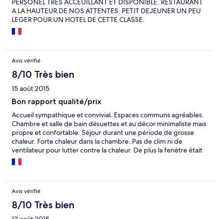
PERSONEL TRES ACCEUILLANT ET DISPONIBLE. RESTAURANT
A LA HAUTEUR DE NOS ATTENTES. PETIT DEJEUNER UN PEU
LEGER POUR UN HOTEL DE CETTE CLASSE.
Avis vérifié
8/10 Très bien
15 août 2015
Bon rapport qualité/prix
Accueil sympathique et convivial. Espaces communs agréables.
Chambre et salle de bain désuettes et au décor minimaliste mais
propre et confortable. Séjour durant une période de grosse
chaleur. Forte chaleur dans la chambre. Pas de clim ni de
ventilateur pour lutter contre la chaleur. De plus la fenètre était
entrebaillée et le volet grand ouvert alors que la façade était en
plein soleil jusque dans la soirée. Bon rapport qualité/prix.
Avis vérifié
8/10 Très bien