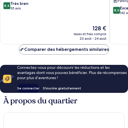
Parkin
8.4
Très bien
8,4
8.6
Exce
sur
35 avis
8,6
sur
142 a
10,
10,
Très
Excellen
bien,
Le
128 €
142 avis
35 avis
nouveau
taxes et frais compris
prix
23 août - 24 août
est
de
Comparer des hébergements similaires
128 €
Connectez-vous pour découvrir les réductions et les
avantages dont vous pouvez bénéficier. Plus de récompenses
pour plus d’aventures !
Se connecter
S’inscrire gratuitement
À propos du quartier