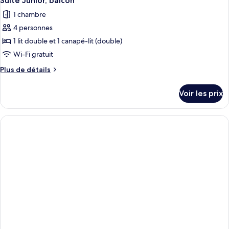
Suite Junior, balcon
1 chambre
4 personnes
1 lit double et 1 canapé-lit (double)
Wi-Fi gratuit
Plus
Plus de détails
de
détails
Voir les prix
sur
le
type
de
chambre
Suite
Junior,
balcon