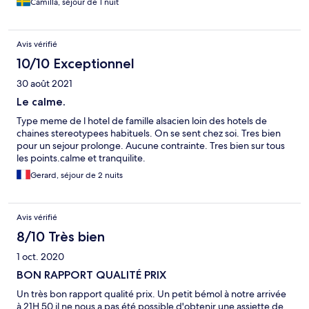
Camilla, séjour de 1 nuit
Avis vérifié
10/10 Exceptionnel
30 août 2021
Le calme.
Type meme de l hotel de famille alsacien loin des hotels de
chaines stereotypees habituels. On se sent chez soi. Tres bien
pour un sejour prolonge. Aucune contrainte. Tres bien sur tous
les points.calme et tranquilite.
Gerard, séjour de 2 nuits
Avis vérifié
8/10 Très bien
1 oct. 2020
BON RAPPORT QUALITÉ PRIX
Un très bon rapport qualité prix. Un petit bémol à notre arrivée
à 21H 50 il ne nous a pas été possible d'obtenir une assiette de