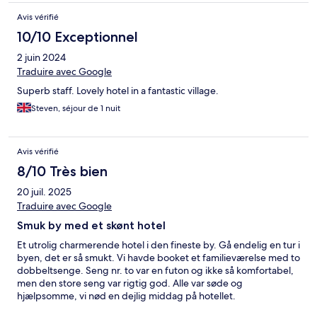
Avis vérifié
10/10 Exceptionnel
2 juin 2024
Traduire avec Google
Superb staff. Lovely hotel in a fantastic village.
Steven, séjour de 1 nuit
Avis vérifié
8/10 Très bien
20 juil. 2025
Traduire avec Google
Smuk by med et skønt hotel
Et utrolig charmerende hotel i den fineste by. Gå endelig en tur i
byen, det er så smukt. Vi havde booket et familieværelse med to
dobbeltsenge. Seng nr. to var en futon og ikke så komfortabel,
men den store seng var rigtig god. Alle var søde og
hjælpsomme, vi nød en dejlig middag på hotellet.