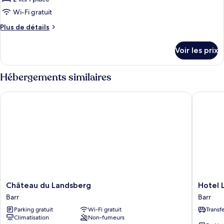
ce
Wi-Fi gratuit
type
Plus
Plus de détails
de
de
chambre :
détails
Voir les prix
sur
Family
le
Room
type
Hébergements similaires
de
chambre
Château du Landsberg
Hotel Le
Family
Room
Château
Hotel
Château du Landsberg
Hotel 
du
Le
Barr
Barr
Landsberg
Manoir
Parking gratuit
Wi-Fi gratuit
Transf
Barr
Barr
Climatisation
Non-fumeurs