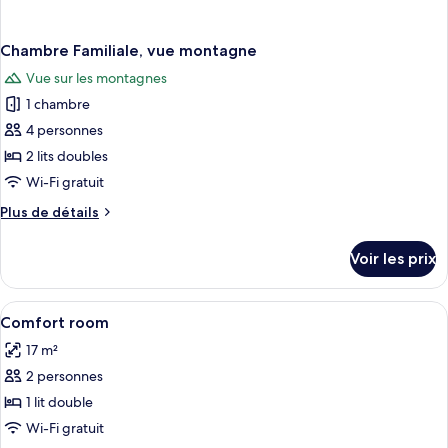
Chambre Familiale, vue montagne
Vue sur les montagnes
1 chambre
4 personnes
2 lits doubles
Wi-Fi gratuit
Plus
Plus de détails
de
détails
Voir les prix
sur
le
type
Afficher
Un lit double avec une tête de lit rou
1
de
Comfort room
toutes
chambre
17 m²
Chambre
les
Familiale,
2 personnes
photos
vue
pour
1 lit double
montagne
ce
Wi-Fi gratuit