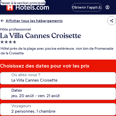
Passer à la section principale
Obtenir l’appli
Afficher tous les hébergements
Hôte professionnel
La Villa Cannes Croisette
Hébergement
4.0 étoiles
Hôtel près de la plage avec piscine extérieure, non loin de Promenade
de la Croisette
Choisissez des dates pour voir les prix
Où allez-vous ?
Dates
Voyageurs