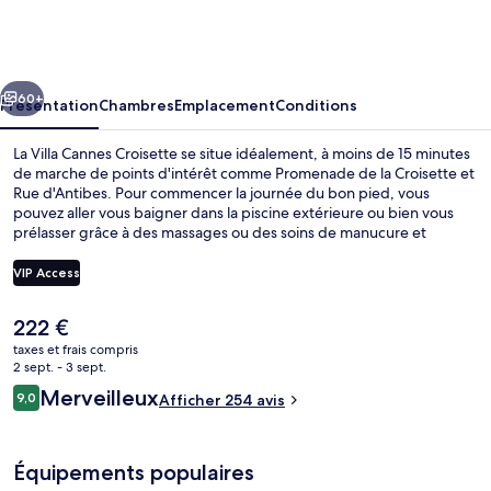
Villa
Cannes
Croisette
cédent
Suivant
60+
Présentation
Chambres
Emplacement
Conditions
La Villa Cannes Croisette se situe idéalement, à moins de 15 minutes
de marche de points d'intérêt comme Promenade de la Croisette et
Rue d'Antibes. Pour commencer la journée du bon pied, vous
pouvez aller vous baigner dans la piscine extérieure ou bien vous
prélasser grâce à des massages ou des soins de manucure et
pédicure. Parmi les autres avantages de cet hôtel boutique, on
trouve un bar / salon, une piscine pour enfants et un snack-bar/une
VIP Access
épicerie fine, l'idéal pour des vacances sans soucis.
Le
222 €
Piscine extérieure, chaises longues
prix
taxes et frais compris
actuel
2 sept. - 3 sept.
est
Avis
Merveilleux
9,0
Afficher 254 avis
de
9,0 sur 10
voyageurs
222 €.
Équipements populaires