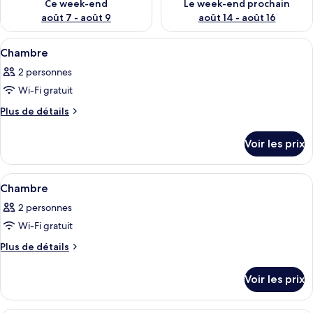
Ce week-end
Le week-end prochain
août 7 - août 9
août 14 - août 16
Afficher
Un lit double avec une tête de lit, deu
9
Chambre
toutes
2 personnes
les
Wi-Fi gratuit
photos
pour
Plus
Plus de détails
de
ce
détails
type
Voir les prix
sur
de
le
chambre :
type
Afficher
Une chambre d’hôtel avec un grand lit,
8
de
Chambre
Chambre
toutes
chambre
2 personnes
Chambre
les
Wi-Fi gratuit
photos
pour
Plus
Plus de détails
de
ce
détails
type
Voir les prix
sur
de
le
chambre :
type