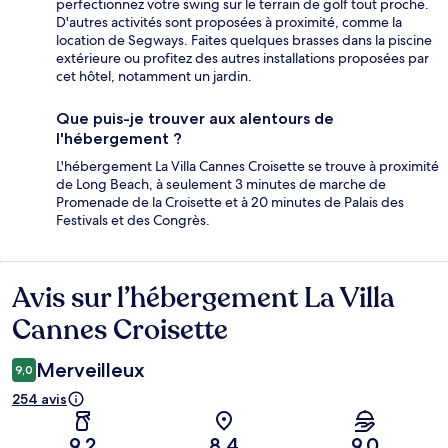
perfectionnez votre swing sur le terrain de golf tout proche.
D'autres activités sont proposées à proximité, comme la
location de Segways. Faites quelques brasses dans la piscine
extérieure ou profitez des autres installations proposées par
cet hôtel, notamment un jardin.
Que puis-je trouver aux alentours de
l'hébergement ?
L'hébergement La Villa Cannes Croisette se trouve à proximité
de Long Beach, à seulement 3 minutes de marche de
Promenade de la Croisette et à 20 minutes de Palais des
Festivals et des Congrès.
Avis sur l’hébergement La Villa
Avis
Cannes Croisette
Merveilleux
9,0
254 avis
9,2
8,4
9,0