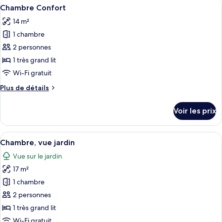
Afficher
Chambre Confort | Literie de qualité s
9
de
Chambre
Chambre Confort
toutes
chambre
14 m²
Chambre
les
1 chambre
photos
pour
2 personnes
ce
1 très grand lit
type
Wi-Fi gratuit
de
Plus
Plus de détails
chambre :
de
Chambre
détails
Voir les prix
sur
Confort
le
type
Afficher
Chambre, vue jardin | Literie de qualit
5
de
Chambre, vue jardin
toutes
chambre
Vue sur le jardin
Chambre
les
Confort
17 m²
photos
pour
1 chambre
ce
2 personnes
type
1 très grand lit
de
Wi-Fi gratuit