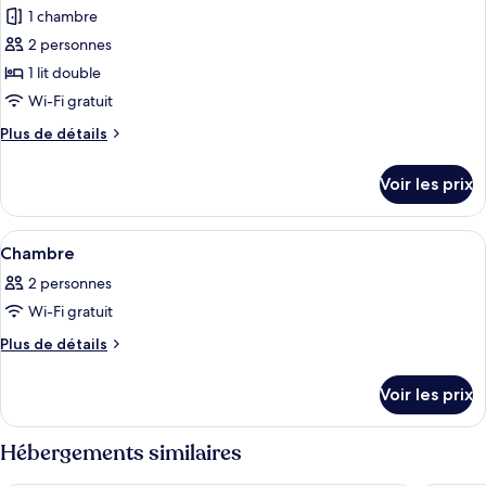
Exécutive,
1 chambre
photos
terrasse
pour
2 personnes
ce
1 lit double
type
Wi-Fi gratuit
de
Plus
Plus de détails
chambre :
de
Chambre
détails
Voir les prix
sur
Exécutive
le
type
Afficher
Une chambre d’hôtel avec un lit, une c
8
de
Chambre
toutes
chambre
2 personnes
Chambre
les
Exécutive
Wi-Fi gratuit
photos
pour
Plus
Plus de détails
de
ce
détails
type
Voir les prix
sur
de
le
chambre :
type
Hébergements similaires
de
Chambre
chambre