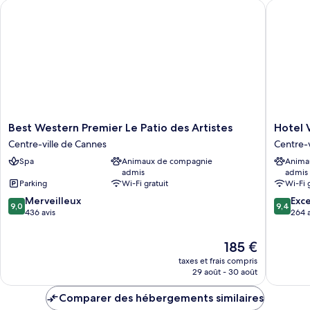
Best Western Premier Le Patio des Artistes
Hotel Ve
Chambre
Best
Hotel
Best Western Premier Le Patio des Artistes
Hotel 
Western
Verlaine
Centre-ville de Cannes
Centre-v
Premier
Centre-
Spa
Animaux de compagnie
Anima
Le
ville
admis
admis
Patio
de
Parking
Wi-Fi gratuit
Wi-Fi 
des
Cannes
9.0
9.4
Artistes
Merveilleux
Exc
9,0
9,4
sur
sur
Centre-
436 avis
264 a
10,
10,
ville
Merveilleux,
Exceptio
de
Le
185 €
436 avis
264 avis
Cannes
nouveau
taxes et frais compris
prix
29 août - 30 août
est
de
Comparer des hébergements similaires
185 €