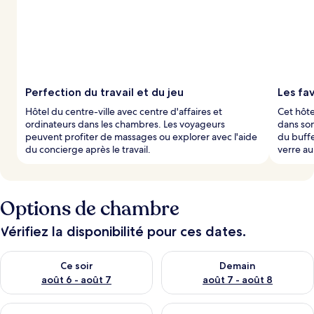
Perfection du travail et du jeu
Les fa
Hôtel du centre-ville avec centre d'affaires et
Cet hôte
ordinateurs dans les chambres. Les voyageurs
dans son
peuvent profiter de massages ou explorer avec l'aide
du buffe
du concierge après le travail.
verre au
Options de chambre
Vérifiez la disponibilité pour ces dates.
Vérifier la disponibilité pour ce soir août 6 - août 7
Vérifier la disponibilité pour 
Ce soir
Demain
août 6 - août 7
août 7 - août 8
Vérifier la disponibilité pour ce week-end août 7 - août 9
Vérifier la disponibilité pour 