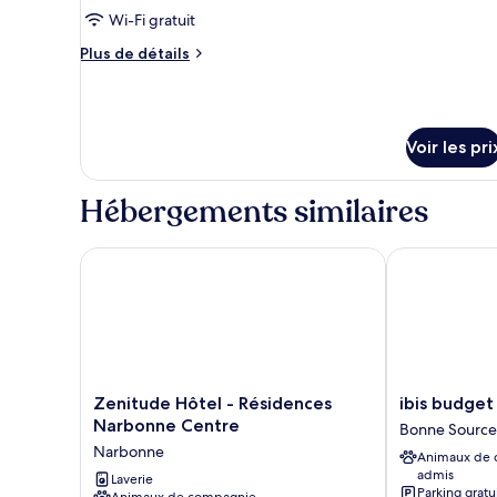
type
Wi-Fi gratuit
de
Plus
Plus de détails
chambre :
de
Chambre
détails
sur
Double
le
Supérieure
Voir les pri
type
(Cathedral
de
View)
chambre
Hébergements similaires
Chambre
Double
Supérieure
Zenitude Hôtel - Résidences Narbonne Centre
ibis budget N
(Cathedral
View)
Zenitude
ibis
Zenitude Hôtel - Résidences
ibis budget
Hôtel
budget
Narbonne Centre
Bonne Source
-
Narbonne
Narbonne
Animaux de
Résidences
Est
admis
Narbonne
Laverie
Bonne
Parking gratu