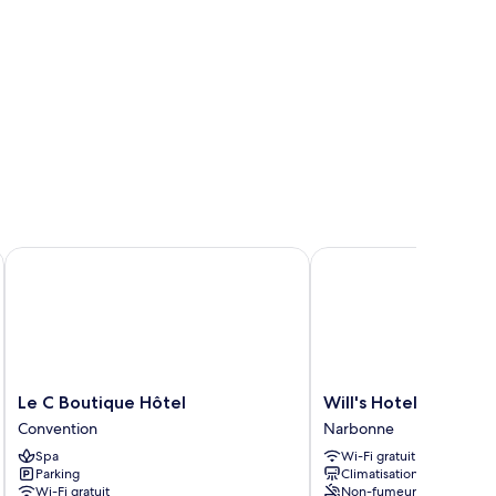
Le C Boutique Hôtel
Will's Hotel
Le
Will's
Le C Boutique Hôtel
Will's Hotel
C
Hotel
Convention
Narbonne
Boutique
Narbonne
Spa
Wi-Fi gratuit
Hôtel
Parking
Climatisation
Convention
Wi-Fi gratuit
Non-fumeurs