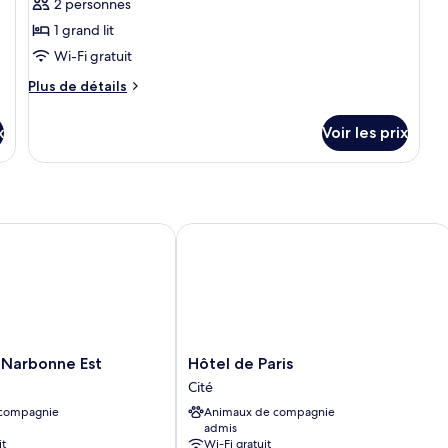
2 personnes
type
1 grand lit
de
Wi-Fi gratuit
chambre :
Chambre
Plus
Plus de détails
Double
de
détails
Supérieure,
x
Voir les prix
sur
balcon
le
type
de
chambre
Chambre
arbonne Est
Hôtel de Paris
Double
Supérieure,
balcon
Hôtel
 Narbonne Est
Hôtel de Paris
de
Cité
Paris
 compagnie
Animaux de compagnie
Cité
admis
it
Wi-Fi gratuit