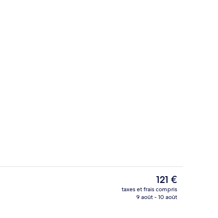
Intérieur
Le
121 €
prix
taxes et frais compris
actuel
9 août - 10 août
ieure
Chambre Double Supérieure (Cathedral 
est
de