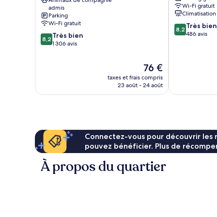
Animaux de compagnie
Centre
Source
Wi-Fi gratuit
admis
Narbonne
Climatisation
Parking
Wi-Fi gratuit
8.2
Très bien
8,2
sur
486 avis
8.2
Très bien
8,2
10,
sur
1 306 avis
Très
10,
bien,
Très
Le
76 €
486 avis
bien,
nouveau
taxes et frais compris
1 306 avis
prix
23 août - 24 août
est
de
76 €
Connectez-vous pour découvrir les 
pouvez bénéficier. Plus de récompen
À propos du quartier