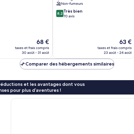
Non-fumeurs
8.2
Très bien
8,2
sur
70 avis
10,
Très
bien,
70 avis
Le
Le
68 €
63 €
nouveau
nouvea
taxes et frais compris
taxes et frais compris
prix
prix
30 août - 31 août
23 août - 24 août
est
est
de
de
Comparer des hébergements similaires
68 €
63 €
réductions et les avantages dont vous
ses pour plus d’aventures !