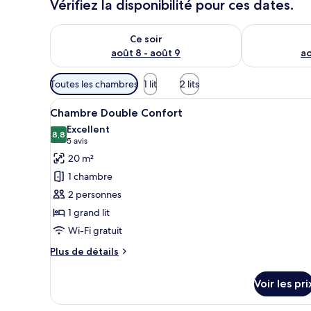
Vérifiez la disponibilité pour ces dates.
Vérifier la disponibilité pour ce soir août 8 - août 9
Vérifier la di
Ce soir
août 8 - août 9
ao
Filtres
Toutes les chambres
1 lit
2 lits
disponibles
Afficher
Une chambre à coucher avec un 
pour
4
Chambre Double Confort
toutes
les
Excellent
les
8,8
chambres
8,8 sur 10
(5 avis)
5 avis
photos
20 m²
pour
1 chambre
ce
2 personnes
type
1 grand lit
de
Wi-Fi gratuit
chambre :
Chambre
Plus
Plus de détails
Double
de
détails
Confort
Voir les pri
sur
le