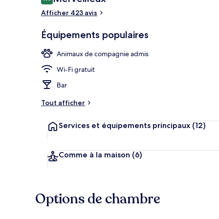
9,0 sur 10
voyageurs
Afficher 423 avis
Équipements populaires
Détail de l’ex
Animaux de compagnie admis
Wi-Fi gratuit
Bar
Tout afficher
Services et équipements principaux
(12)
Comme à la maison
(6)
Options de chambre