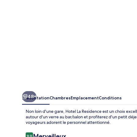
La
Residence
48+
Présentation
Chambres
Emplacement
Conditions
Non loin d'une gare, Hotel La Residence est un choix exce
autour d'un verre au bar/salon et profiterez d'un petit déj
voyageurs adorent le personnel attentionné.
Avis
Merveilleux
9,0