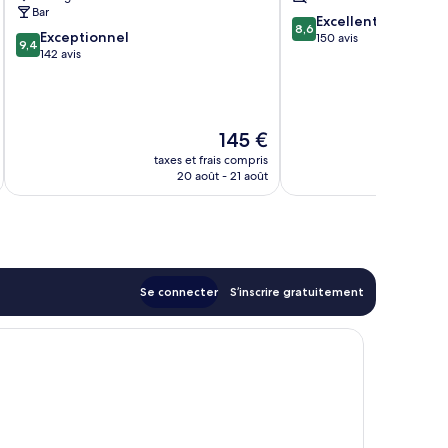
Bar
8.6
Excellent
8,6
9.4
Exceptionnel
sur
150 avis
9,4
sur
142 avis
10,
10,
Excellent,
Exceptionnel,
150 avis
142 avis
Le
145 €
u
nouveau
taxes et frais compris
tax
prix
20 août - 21 août
est
de
145 €
Se connecter
S’inscrire gratuitement