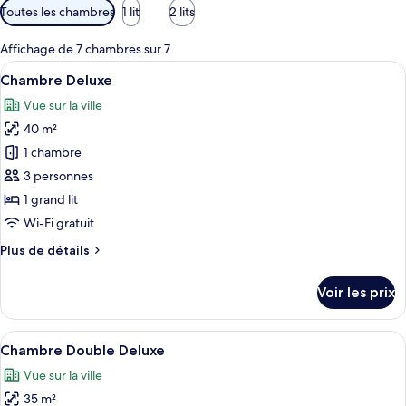
Filtres
Toutes les chambres
1 lit
2 lits
disponibles
pour
Affichage de 7 chambres sur 7
les
Afficher
Une chambre d’hôtel moderne équipée d’
8
Chambre Deluxe
chambres
toutes
Vue sur la ville
les
40 m²
photos
pour
1 chambre
ce
3 personnes
type
1 grand lit
de
Wi-Fi gratuit
chambre :
Plus
Plus de détails
Chambre
de
Deluxe
détails
Voir les prix
sur
le
type
Afficher
Une chambre d’hôtel moderne équipée d
10
de
Chambre Double Deluxe
toutes
chambre
Vue sur la ville
Chambre
les
Deluxe
35 m²
photos