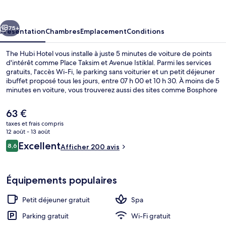
Hotel
cédent
Suivant
75+
Présentation
Chambres
Emplacement
Conditions
The Hubi Hotel vous installe à juste 5 minutes de voiture de points
d'intérêt comme Place Taksim et Avenue Istiklal. Parmi les services
gratuits, l'accès Wi-Fi, le parking sans voiturier et un petit déjeuner
ibuffet proposé tous les jours, entre 07 h 00 et 10 h 30. À moins de 5
minutes en voiture, vous trouverez aussi des sites comme Bosphore
et Tour de Galata. Les autres voyageurs ne disent que du bien en ce
qui concerne le personnel attentionné. Les transports publics se
Le
63 €
situent à une courte distance à pied : Station de téléphérique de
prix
taxes et frais compris
Taşkışla est à 13 min et Station de métro Osmanbey, à 13 min.
actuel
12 août - 13 août
Suite Studio | Vue de la chambre
est
Avis
Excellent
8,6
Afficher 200 avis
de
8,6 sur 10
voyageurs
63 €.
Équipements populaires
Petit déjeuner gratuit
Spa
Parking gratuit
Wi-Fi gratuit