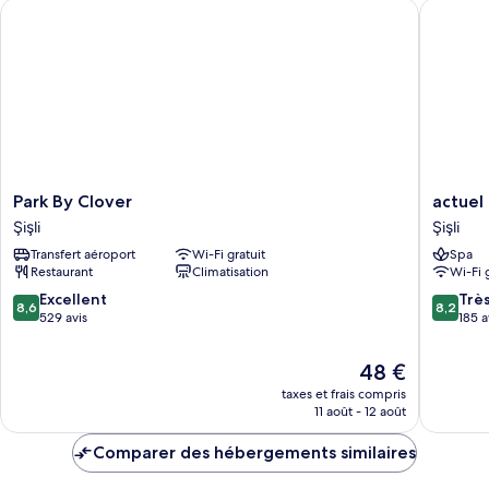
Park By Clover
actuel li
Chambre
Park
actuel
Park By Clover
actuel 
By
life
Şişli
Şişli
Clover
hotel
Transfert aéroport
Wi-Fi gratuit
Spa
Şişli
Şişli
Restaurant
Climatisation
Wi-Fi 
8.6
8.2
Excellent
Trè
8,6
8,2
sur
sur
529 avis
185 a
10,
10,
Excellent,
Très
Le
48 €
529 avis
bien,
nouveau
taxes et frais compris
185 avis
prix
11 août - 12 août
est
de
Comparer des hébergements similaires
48 €