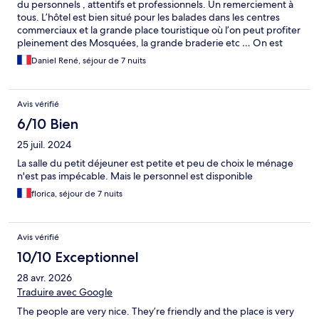
du personnels , attentifs et professionnels. Un remerciement à
tous. L’hôtel est bien situé pour les balades dans les centres
commerciaux et la grande place touristique où l’on peut profiter
pleinement des Mosquées, la grande braderie etc … On est
surpris le premier jour car le quartier est en travaux mais pas
Daniel René, séjour de 7 nuits
d’inquiétude à avoir.
Avis vérifié
6/10 Bien
25 juil. 2024
La salle du petit déjeuner est petite et peu de choix le ménage
n'est pas impécable. Mais le personnel est disponible
florica, séjour de 7 nuits
Avis vérifié
10/10 Exceptionnel
28 avr. 2026
Traduire avec Google
The people are very nice. They’re friendly and the place is very