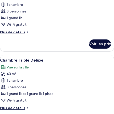
pour
1 chambre
ce
3 personnes
type
1 grand lit
de
Wi-Fi gratuit
chambre :
Plus
Plus de détails
Chambre
de
Double
détails
Voir les prix
Deluxe
sur
le
type
Afficher
Une chambre d’hôtel avec deux lits, un
11
de
Chambre Triple Deluxe
toutes
chambre
Vue sur la ville
Chambre
les
Double
40 m²
photos
Deluxe
pour
1 chambre
ce
3 personnes
type
1 grand lit et 1 grand lit 1 place
de
Wi-Fi gratuit
chambre :
Plus
Plus de détails
Chambre
de