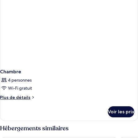
Deluxe
Room
Chambre
4 personnes
Wi-Fi gratuit
Plus
Plus de détails
de
détails
Voir les prix
sur
le
type
Hébergements similaires
de
chambre