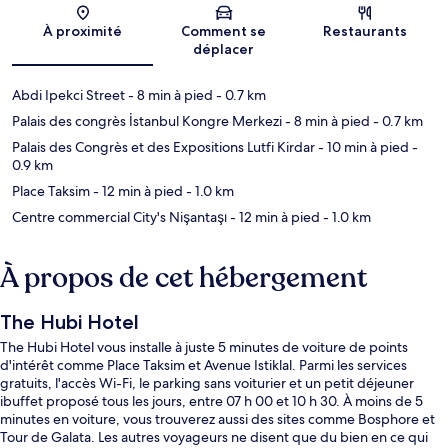
Carte
À proximité
Comment se
Restaurants
déplacer
Abdi Ipekci Street
- 8 min à pied
- 0.7 km
Palais des congrès İstanbul Kongre Merkezi
- 8 min à pied
- 0.7 km
Palais des Congrès et des Expositions Lutfi Kirdar
- 10 min à pied
-
0.9 km
Place Taksim
- 12 min à pied
- 1.0 km
Centre commercial City's Nişantaşı
- 12 min à pied
- 1.0 km
À propos de cet hébergement
The Hubi Hotel
The Hubi Hotel vous installe à juste 5 minutes de voiture de points
d'intérêt comme Place Taksim et Avenue Istiklal. Parmi les services
gratuits, l'accès Wi-Fi, le parking sans voiturier et un petit déjeuner
ibuffet proposé tous les jours, entre 07 h 00 et 10 h 30. À moins de 5
minutes en voiture, vous trouverez aussi des sites comme Bosphore et
Tour de Galata. Les autres voyageurs ne disent que du bien en ce qui