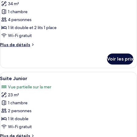
Standard
34 m²
photos
partielle
Double
pour
1 chambre
sur
ou
ce
avec
la
4 personnes
lits
type
mer
1 lit double et 2 lits 1 place
jumeaux,
de
Wi-Fi gratuit
vue
chambre :
partielle
Plus
Plus de détails
Chambre
sur
de
la
Familiale
détails
mer
Voir les prix
sur
le
type
Afficher
Une terrasse sur le toit avec des gard
5
de
Suite Junior
toutes
chambre
Vue partielle sur la mer
Chambre
les
Familiale
23 m²
photos
pour
1 chambre
ce
2 personnes
type
1 lit double
de
Wi-Fi gratuit
chambre :
Plus
Plus de détails