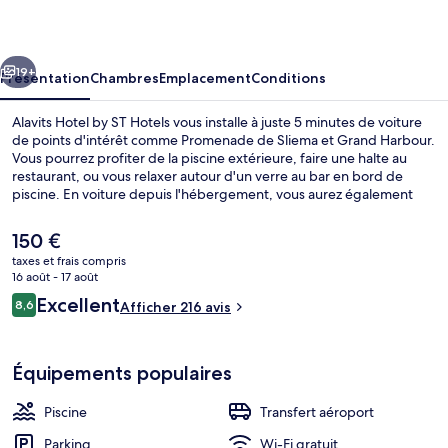
by
ST
cédent
Suivant
Hotels
19+
Présentation
Chambres
Emplacement
Conditions
Alavits Hotel by ST Hotels vous installe à juste 5 minutes de voiture
de points d'intérêt comme Promenade de Sliema et Grand Harbour.
Vous pourrez profiter de la piscine extérieure, faire une halte au
restaurant, ou vous relaxer autour d'un verre au bar en bord de
piscine. En voiture depuis l'hébergement, vous aurez également
vite rejoint des sites comme Plage de St George's Bay et Attraction
audiovisuelle Malta Experience. Les autres voyageurs adorent le
Le
150 €
personnel attentionné.
prix
taxes et frais compris
actuel
16 août - 17 août
Terrasse sur le toit
est
Avis
Excellent
8,6
Afficher 216 avis
de
8,6 sur 10
voyageurs
150 €.
Équipements populaires
Piscine
Transfert aéroport
Parking
Wi-Fi gratuit