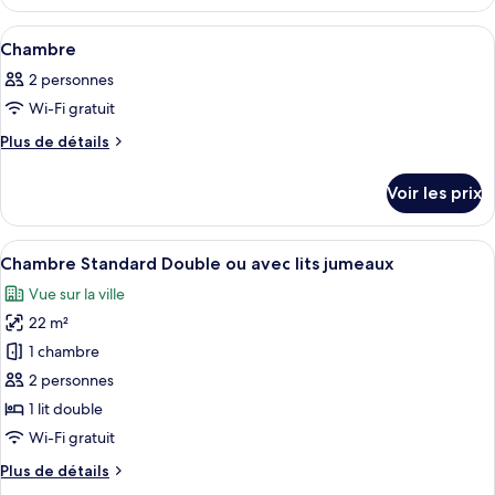
de
le
chambre :
type
Afficher
Une chambre à coucher moderne avec un
4
de
Chambre
Chambre
toutes
chambre
2 personnes
Chambre
les
Wi-Fi gratuit
photos
pour
Plus
Plus de détails
de
ce
détails
type
Voir les prix
sur
de
le
chambre :
type
Afficher
Une chambre d’hôtel moderne, dotée d’u
5
de
Chambre
Chambre Standard Double ou avec lits jumeaux
toutes
chambre
Vue sur la ville
Chambre
les
22 m²
photos
pour
1 chambre
ce
2 personnes
type
1 lit double
de
Wi-Fi gratuit
chambre :
Plus
Plus de détails
Chambre
de