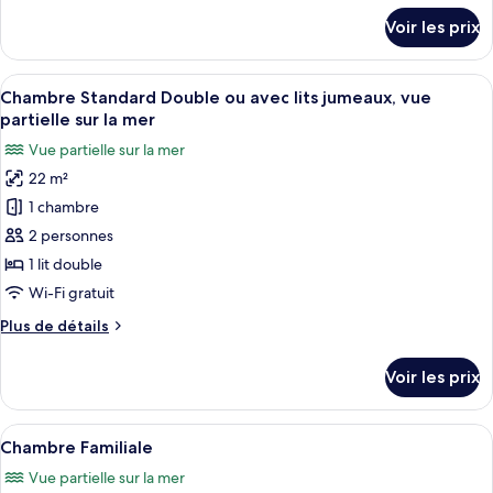
Standard
détails
Voir les prix
Double
sur
le
ou
type
Afficher
Un balcon doté de balustrades en métal
avec
5
de
Chambre Standard Double ou avec lits jumeaux, vue
toutes
lits
chambre
partielle sur la mer
Chambre
les
jumeaux
Vue partielle sur la mer
Standard
photos
Double
22 m²
pour
ou
1 chambre
ce
avec
lits
type
2 personnes
jumeaux
de
1 lit double
chambre :
Wi-Fi gratuit
Chambre
Plus
Plus de détails
Standard
de
Double
détails
Voir les prix
sur
ou
le
avec
type
Afficher
Une chambre d’hôtel moderne équipée d’
lits
6
de
Chambre Familiale
toutes
jumeaux,
chambre
Vue partielle sur la mer
Chambre
les
vue