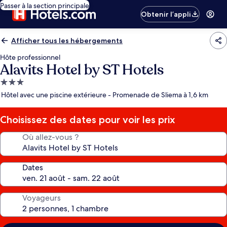
Passer à la section principale
Obtenir l’appli
Afficher tous les hébergements
Hôte professionnel
Alavits Hotel by ST Hotels
Hébergement
3.0 étoiles
Hôtel avec une piscine extérieure - Promenade de Sliema à 1,6 km
Choisissez des dates pour voir les prix
Où allez-vous ?
Dates
Voyageurs