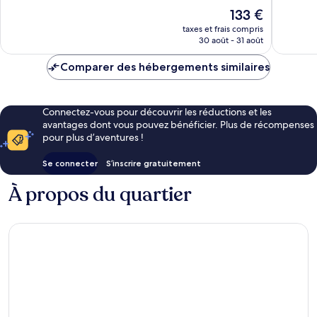
Excellent,
Excellen
Le
133 €
391 avis
1 015 avi
nouveau
taxes et frais compris
prix
30 août - 31 août
est
de
Comparer des hébergements similaires
133 €
Connectez-vous pour découvrir les réductions et les
avantages dont vous pouvez bénéficier. Plus de récompenses
pour plus d’aventures !
Se connecter
S’inscrire gratuitement
À propos du quartier