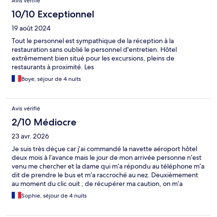
Avis vérifié
10/10 Exceptionnel
19 août 2024
Tout le personnel est sympathique de la réception à la
restauration sans oublié le personnel d'entretien. Hôtel
extrêmement bien situé pour les excursions, pleins de
restaurants à proximité. Les
Boye, séjour de 4 nuits
Avis vérifié
2/10 Médiocre
23 avr. 2026
Je suis très déçue car j’ai commandé la navette aéroport hôtel
deux mois à l’avance mais le jour de mon arrivée personne n’est
venu me chercher et la dame qui m’a répondu au téléphone m’a
dit de prendre le bus et m’a raccroché au nez. Deuxièmement
au moment du clic ouit , de récupérer ma caution, on m’a
expliqué que cette caution était bloquée pendant 15 jours, je
Sophie, séjour de 4 nuits
n’avais pas eu cette information. C’est abusé. Pas contente.