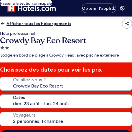
Passer à la section principale
Obtenir l’appli
Afficher tous les hébergements
Hôte professionnel
Crowdy Bay Eco Resort
Hébergement
2.0 étoiles
Lodge en bord de plage à Crowdy Head, avec piscine extérieure
Choisissez des dates pour voir les prix
Où allez-vous ?
Dates
Voyageurs