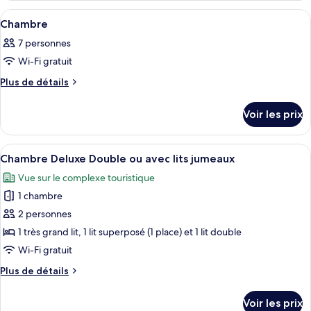
chambre :
type
Afficher
Une chambre à coucher avec un lit, un
7
de
Chambre
Chambre
toutes
chambre
7 personnes
Chambre
les
Wi-Fi gratuit
photos
pour
Plus
Plus de détails
de
ce
détails
type
Voir les prix
sur
de
le
chambre :
type
Afficher
Une chambre à coucher avec un lit, une
9
de
Chambre
Chambre Deluxe Double ou avec lits jumeaux
toutes
chambre
Vue sur le complexe touristique
Chambre
les
1 chambre
photos
pour
2 personnes
ce
1 très grand lit, 1 lit superposé (1 place) et 1 lit double
type
Wi-Fi gratuit
de
Plus
Plus de détails
chambre :
de
Chambre
détails
Voir les prix
sur
Deluxe