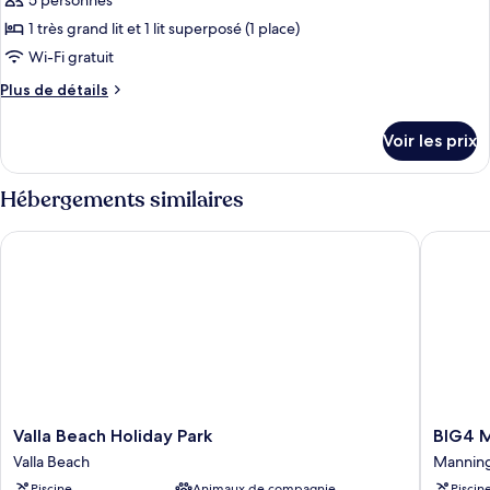
5 personnes
photos
pour
1 très grand lit et 1 lit superposé (1 place)
ce
Wi-Fi gratuit
type
Plus
Plus de détails
de
de
chambre :
détails
Voir les prix
sur
Chambre,
le
en
type
Hébergements similaires
bord
de
chambre
de
Valla Beach Holiday Park
BIG4 Man
Chambre,
plage
en
bord
de
plage
Valla
BIG4
Valla Beach Holiday Park
BIG4 M
Beach
Mannin
Valla Beach
Manning
Holiday
Point
Piscine
Animaux de compagnie
Piscin