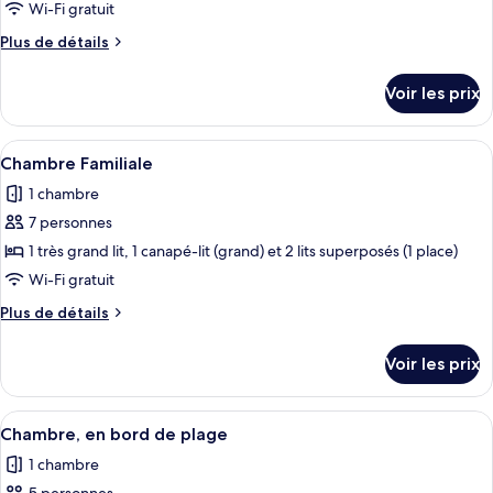
type
Wi-Fi gratuit
de
Plus
Plus de détails
chambre :
de
Chambre
détails
Voir les prix
sur
Deluxe
le
avec
type
Afficher
Chambre Familiale | Literie de qualité
lits
1
de
Chambre Familiale
toutes
jumeaux
chambre
1 chambre
Chambre
les
Deluxe
7 personnes
photos
avec
pour
1 très grand lit, 1 canapé-lit (grand) et 2 lits superposés (1 place)
lits
ce
jumeaux
Wi-Fi gratuit
type
Plus
Plus de détails
de
de
chambre :
détails
Voir les prix
sur
Chambre
le
Familiale
type
Afficher
Un hébergement de type tente doté d’u
1
de
Chambre, en bord de plage
toutes
chambre
1 chambre
Chambre
les
Familiale