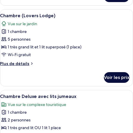
le
Double
type
Afficher
Une chambre à coucher avec un lit, un
ou
9
de
Chambre (Lovers Lodge)
toutes
avec
chambre
Vue sur le jardin
Chambre
les
lits
Deluxe
1 chambre
photos
jumeaux
Double
pour
5 personnes
ou
ce
avec
1 très grand lit et 1 lit superposé (1 place)
lits
type
Wi-Fi gratuit
jumeaux
de
Plus
Plus de détails
chambre :
de
Chambre
détails
Voir les prix
sur
(Lovers
le
Lodge)
type
Afficher
Un hébergement de type caravane doté 
6
de
Chambre Deluxe avec lits jumeaux
toutes
chambre
Vue sur le complexe touristique
Chambre
les
(Lovers
1 chambre
photos
Lodge)
pour
2 personnes
ce
1 très grand lit OU 1 lit 1 place