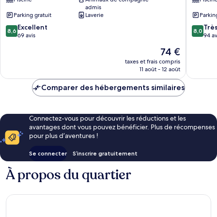
Park
Holiday
admis
Valla
Park
Parking gratuit
Laverie
Parkin
Beach
Mannin
8.6
8.0
Excellent
Point
Trè
8,6
8,0
sur
sur
69 avis
94 av
10,
10,
Le
74 €
Excellent,
Très
nouveau
69 avis
bien,
taxes et frais compris
prix
11 août - 12 août
94 avis
est
de
Comparer des hébergements similaires
74 €
Connectez-vous pour découvrir les réductions et les
avantages dont vous pouvez bénéficier. Plus de récompenses
pour plus d’aventures !
Se connecter
S’inscrire gratuitement
À propos du quartier