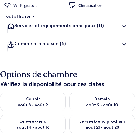
r
Wi-Fi gratuit
Climatisation
g
e
Tout afficher
m
Services et équipements principaux
(11)
e
n
t
s
Comme à la maison
(6)
l
e
s
Options de chambre
m
i
Vérifiez la disponibilité pour ces dates.
e
u
Vérifier la disponibilité pour ce soir août 8 - août 9
Vérifier la disponibilité pour 
x
Ce soir
Demain
août 8 - août 9
août 9 - août 10
n
o
Vérifier la disponibilité pour ce week-end août 14 - août 16
Vérifier la disponibilité pour
t
Ce week-end
Le week-end prochain
é
août 14 - août 16
août 21 - août 23
s