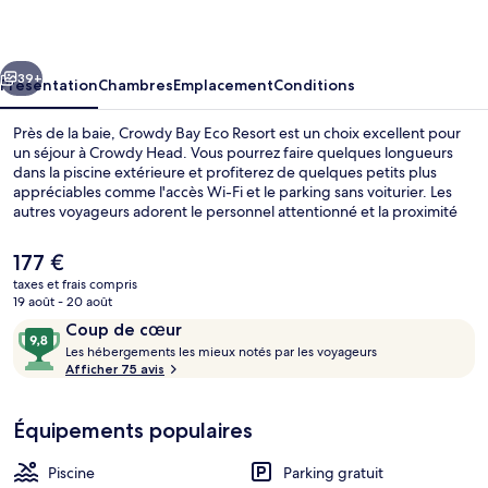
Eco
Resort
cédent
Suivant
39+
Présentation
Chambres
Emplacement
Conditions
Près de la baie, Crowdy Bay Eco Resort est un choix excellent pour
un séjour à Crowdy Head. Vous pourrez faire quelques longueurs
dans la piscine extérieure et profiterez de quelques petits plus
appréciables comme l'accès Wi-Fi et le parking sans voiturier. Les
autres voyageurs adorent le personnel attentionné et la proximité
avec la plage.
Le
177 €
prix
taxes et frais compris
actuel
19 août - 20 août
Façade de l’hébergement
est
Avis
9,8
Coup de cœur
de
voyageurs
L
sur
Les hébergements les mieux notés par les voyageurs
177 €.
e
Afficher 75 avis
10,
s
Coup
de
Équipements populaires
h
cœur
é
b
Piscine
Parking gratuit
e