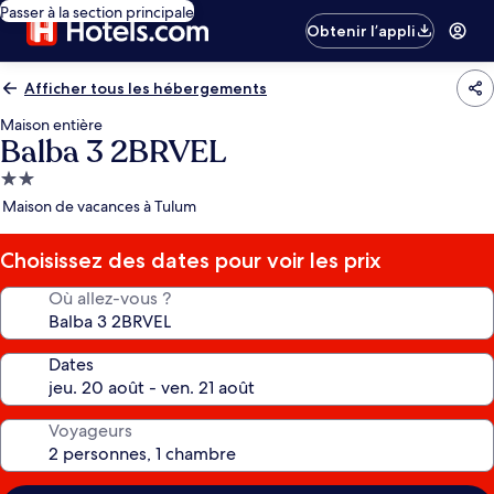
Passer à la section principale
Obtenir l’appli
Afficher tous les hébergements
Maison entière
Balba 3 2BRVEL
Hébergement
2.0 étoiles
Maison de vacances à Tulum
Choisissez des dates pour voir les prix
Où allez-vous ?
Dates
Voyageurs