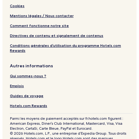
i
e
Cookies
v
d
e
-
Mentions légales / Nous contacter
A
l
Comment fonctionne notre site
c
o
Directives de contenu et signalement de contenus
h
Conditions générales d’utilisation du programme Hotels.com
o
Rewards
l
n
o
Autres informations
t
i
Qui sommes-nous ?
n
c
Emplois
l
Guides de voyage
u
d
Hotels.com Rewards
e
d
Parmi les moyens de paiement acceptés sur fr.hotels.com figurent :
American Express, Diner’s Club International, Mastercard, Visa, Visa
Electron, CartaSi, Carte Bleue, PayPal et Eurocard.
© 2026 Hotels.com, L.P., une entreprise d’Expedia Group. Tous droits
réservés. Hotels.com et le logo Hotels.com sont des marques