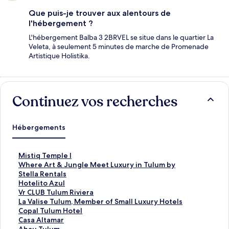
Que puis-je trouver aux alentours de
l'hébergement ?
L'hébergement Balba 3 2BRVEL se situe dans le quartier La
Veleta, à seulement 5 minutes de marche de Promenade
Artistique Holistika.
Continuez vos recherches
Hébergements
L
Mistiq Temple I
i
L
Where Art & Jungle Meet Luxury in Tulum by
e
i
Stella Rentals
n
e
L
Hotelito Azul
o
n
i
L
Vr CLUB Tulum Riviera
u
o
e
i
L
La Valise Tulum, Member of Small Luxury Hotels
v
u
n
e
i
L
Copal Tulum Hotel
r
v
o
n
e
i
L
Casa Altamar
a
r
u
o
n
e
i
L
Ahau Tulum