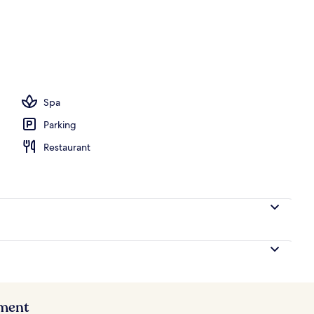
quet
Spa
Parking
Restaurant
ement