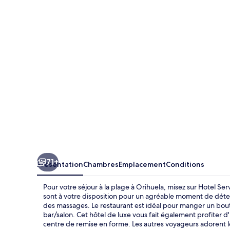
Servigroup
La
Zenia
71+
Présentation
Chambres
Emplacement
Conditions
Pour votre séjour à la plage à Orihuela, misez sur Hotel Se
sont à votre disposition pour un agréable moment de détent
des massages. Le restaurant est idéal pour manger un bout
bar/salon. Cet hôtel de luxe vous fait également profiter d
centre de remise en forme. Les autres voyageurs adorent l