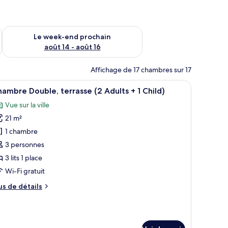
-end août 7 - août 9
Vérifier la disponibilité pour le week-end prochain août 14 - a
Le week-end prochain
août 14 - août 16
Affichage de 17 chambres sur 17
u, Wi-Fi gratuit, draps fournis
fficher
Coffres-forts dans les chambres, bureau, Wi-Fi
17
ambre Double, terrasse (2 Adults + 1 Child)
outes
Vue sur la ville
s
21 m²
hotos
our
1 chambre
e
3 personnes
ype
3 lits 1 place
e
Wi-Fi gratuit
hambre :
us
us de détails
hambre
e
ouble,
tails
errasse
r
2