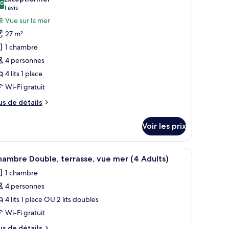
uble
,0
hotos
10,0 sur 10
(1 avis)
1 avis
ur
our
Vue sur la mer
e
rsonne,
27 m²
rrasse,
ype
1 chambre
e
e
er
4 personnes
hambre :
4 lits 1 place
hambre
Wi-Fi gratuit
ouble,
errasse,
us
us de détails
ue
e
tails
er
Voir les prix
r
2
dults
pe
u, Wi-Fi gratuit, draps fournis
fficher
Coffres-forts dans les chambres, bureau, Wi-Fi
12
e
ambre Double, terrasse, vue mer (4 Adults)
outes
hambre
1 chambre
hambre
s
hildren)
uble,
4 personnes
hotos
rrasse,
our
4 lits 1 place OU 2 lits doubles
e
e
er
Wi-Fi gratuit
ype
us
us de détails