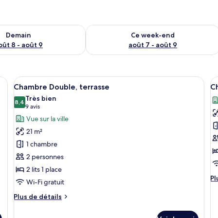
sponibilité pour demain août 8 - août 9
Vérifier la disponibilité pour ce week
Demain
Ce week-end
oût 8 - août 9
août 7 - août 9
, bureau, Wi-Fi gratuit, draps fournis
Afficher
Coffres-forts dans les chambres, burea
A
17
Chambre Double, terrasse
Ch
toutes
t
Très bien
les
8,4
le
8,4 sur 10
(9 avis)
9 avis
photos
p
Vue sur la ville
pour
p
21 m²
ce
c
1 chambre
type
t
2 personnes
de
d
2 lits 1 place
chambre :
c
Pl
Pl
Chambre
C
Wi-Fi gratuit
d
Double,
D
dé
Plus
Plus de détails
terrasse
t
su
de
le
détails
(