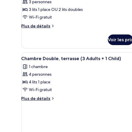
3 personnes
de
3 lits 1 place OU 2 lits doubles
chambre :
Chambre
Wi-Fi gratuit
Double,
Plus
Plus de détails
terrasse,
de
détails
vue
Voir les pri
sur
mer
le
(3
type
Afficher
Coffres-forts dans les chambres
Adults)
11
de
Chambre Double, terrasse (3 Adults + 1 Child)
toutes
chambre
1 chambre
Chambre
les
Double,
4 personnes
photos
terrasse,
pour
4 lits 1 place
vue
ce
mer
Wi-Fi gratuit
(3
type
Plus
Plus de détails
Adults)
de
de
chambre :
détails
sur
Chambre
le
Double,
type
terrasse
de