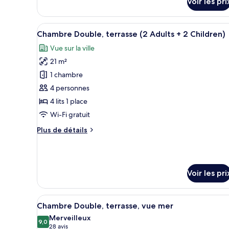
Voir les pri
sur
personne,
le
terrasse
type
Afficher
Coffres-forts dans les chambres
17
de
Chambre Double, terrasse (2 Adults + 2 Children)
toutes
chambre
Vue sur la ville
Chambre
les
Double
21 m²
photos
pour
pour
1 chambre
1
ce
personne,
4 personnes
terrasse
type
4 lits 1 place
de
Wi-Fi gratuit
chambre :
Plus
Plus de détails
Chambre
de
Double,
détails
terrasse
sur
le
(2
Voir les pri
type
Adults
de
+
chambre
Afficher
Coffres-forts dans les chambres
Chambre
2
18
Chambre Double, terrasse, vue mer
toutes
Double,
Children)
Merveilleux
terrasse
les
9,0
9,0 sur 10
(28 avis)
28 avis