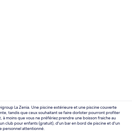
Coffres-fort
rvigroup La Zenia. Une piscine extérieure et une piscine couverte
e, tandis que ceux souhaitant se faire dorloter pourront profiter
, à moins que vous ne préfériez prendre une boisson fraiche au
Façade de l
'un club pour enfants (gratuit), d'un bar en bord de piscine et d'un
e personnel attentionné.