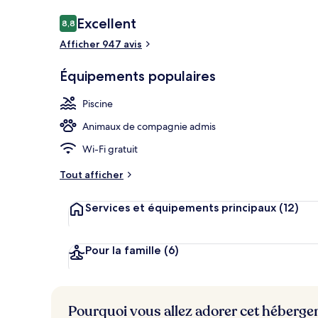
Avis
Excellent
8,8
8,8 sur 10
voyageurs
Afficher 947 avis
Salle de ban
Équipements populaires
Piscine
Animaux de compagnie admis
Wi-Fi gratuit
Tout afficher
Services et équipements principaux
(12)
Pour la famille
(6)
Pourquoi vous allez adorer cet héberg