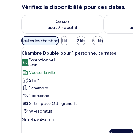
Vérifiez la disponibilité pour ces dates.
Vérifier la disponibilité pour ce soir août 7 - août 8
Vérifier la di
Ce soir
août 7 - août 8
a
Filtres
Toutes les chambres
1 lit
2 lits
3+ lits
disponibles
Afficher
Coffres-forts dans les chambres
pour
17
Chambre Double pour 1 personne, terrasse
toutes
les
Exceptionnel
les
9,6
chambres
9,6 sur 10
(8 avis)
8 avis
photos
Vue sur la ville
pour
21 m²
ce
1 chambre
type
1 personne
de
2 lits 1 place OU 1 grand lit
chambre :
Chambre
Wi-Fi gratuit
Double
Plus
Plus de détails
pour
de
détails
1