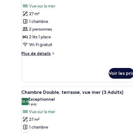
(2
photos
Vue sur la mer
Adults
pour
+
27 m²
ce
2
1 chambre
Children)
type
2 personnes
de
2 lits 1 place
chambre :
Chambre
Wi-Fi gratuit
Double,
Plus
Plus de détails
terrasse,
de
détails
vue
sur
mer
Voir les pri
le
type
de
Afficher
Coffres-forts dans les chambres
chambre
18
Chambre Double, terrasse, vue mer (3 Adults)
toutes
Chambre
Exceptionnel
Double,
les
10,0
10,0 sur 10
(1 avis)
1 avis
terrasse,
photos
Vue sur la mer
vue
pour
mer
27 m²
ce
1 chambre
type