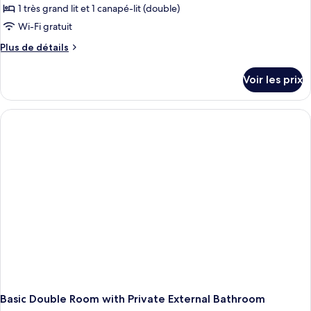
(Private
pour
1 très grand lit et 1 canapé-lit (double)
External
ce
Bathroom)
Wi-Fi gratuit
type
Plus
Plus de détails
de
de
chambre :
détails
Voir les prix
sur
Chambre
le
Quadruple
type
Luxe
de
chambre
Chambre
Quadruple
Luxe
Basic Double Room with Private External Bathroom