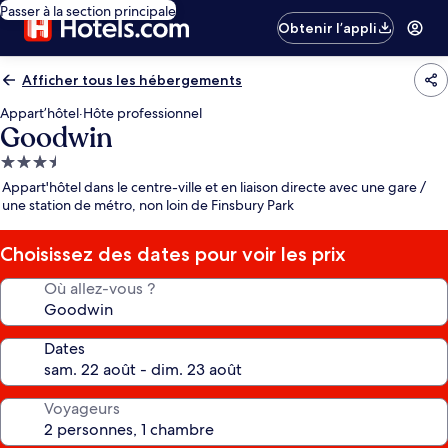
Passer à la section principale
Obtenir l’appli
Afficher tous les hébergements
Appart’hôtel
·
Hôte professionnel
Goodwin
Hébergement
3.5 étoiles
Appart'hôtel dans le centre-ville et en liaison directe avec une gare /
une station de métro, non loin de Finsbury Park
Choisissez des dates pour voir les prix
Où allez-vous ?
Dates
Voyageurs