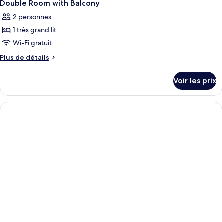
Double Room with Balcony
2 personnes
1 très grand lit
Wi-Fi gratuit
Plus
Plus de détails
de
détails
Voir les prix
sur
le
type
de
chambre
Double
Room
with
Balcony