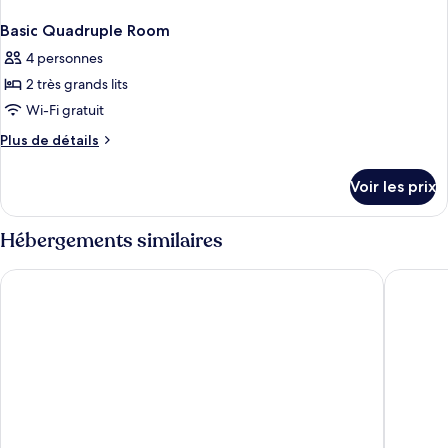
Basic Quadruple Room
4 personnes
2 très grands lits
Wi-Fi gratuit
Plus
Plus de détails
de
détails
Voir les prix
sur
le
type
Hébergements similaires
de
chambre
Maldron Hotel Finsbury Park, London
Southga
Basic
Quadruple
Room