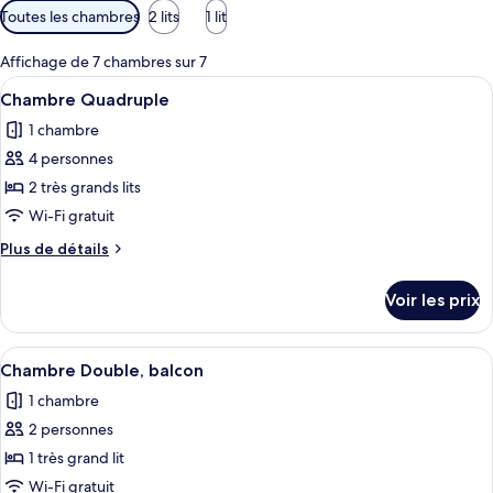
Filtres
Toutes les chambres
2 lits
1 lit
disponibles
pour
Affichage de 7 chambres sur 7
les
Afficher
Une chambre d’hôtel moderne équipée d
12
Chambre Quadruple
chambres
toutes
1 chambre
les
4 personnes
photos
pour
2 très grands lits
ce
Wi-Fi gratuit
type
Plus
Plus de détails
de
de
chambre :
détails
Voir les prix
sur
Chambre
le
Quadruple
type
Afficher
Une chambre moderne comprenant un li
6
de
Chambre Double, balcon
toutes
chambre
1 chambre
Chambre
les
Quadruple
2 personnes
photos
pour
1 très grand lit
ce
Wi-Fi gratuit