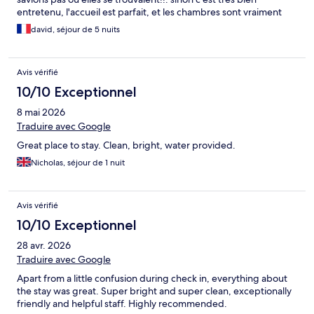
entretenu, l'accueil est parfait, et les chambres sont vraiment
sympas. je recommande vivement! il y a un monte charge qui
david, séjour de 5 nuits
n'est pas forcement indiqué dans le descriptif, c'est tres bien
quand on a un fauteuil, si on doit y retourner je previlegierai ce
lieu
Avis vérifié
10/10 Exceptionnel
8 mai 2026
Traduire avec Google
Great place to stay. Clean, bright, water provided.
Nicholas, séjour de 1 nuit
Avis vérifié
10/10 Exceptionnel
28 avr. 2026
Traduire avec Google
Apart from a little confusion during check in, everything about
the stay was great. Super bright and super clean, exceptionally
friendly and helpful staff. Highly recommended.