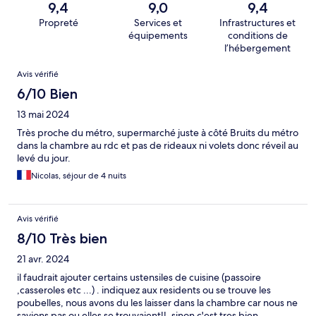
9,4
9,0
9,4
Propreté
Services et
Infrastructures et
équipements
conditions de
l’hébergement
Avis
Avis vérifié
6/10 Bien
13 mai 2024
Très proche du métro, supermarché juste à côté Bruits du métro
dans la chambre au rdc et pas de rideaux ni volets donc réveil au
levé du jour.
Nicolas, séjour de 4 nuits
Avis vérifié
8/10 Très bien
21 avr. 2024
il faudrait ajouter certains ustensiles de cuisine (passoire
,casseroles etc ...) . indiquez aux residents ou se trouve les
poubelles, nous avons du les laisser dans la chambre car nous ne
savions pas ou elles se trouvaient!!. sinon c'est tres bien