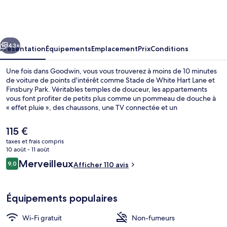
cédent
Suivant
43+
Présentation
Équipements
Emplacement
Prix
Conditions
Une fois dans Goodwin, vous vous trouverez à moins de 10 minutes
de voiture de points d'intérêt comme Stade de White Hart Lane et
Finsbury Park. Véritables temples de douceur, les appartements
vous font profiter de petits plus comme un pommeau de douche à
« effet pluie », des chaussons, une TV connectée et un
réfrigérateur. L'hébergement se situe à une courte distance à pied
des transports publics. Station de métro Arsenal se trouve à 13 min à
Le
115 €
peine.
prix
taxes et frais compris
actuel
10 août - 11 août
Chambre Quadruple | Terrasse/Patio
est
Avis
Merveilleux
9,0
Afficher 110 avis
de
9,0 sur 10
voyageurs
115 €.
Équipements populaires
Wi-Fi gratuit
Non-fumeurs