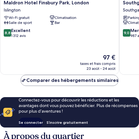
Maldron
Southga
Maldron Hotel Finsbury Park, London
Southg
Hotel
Hotel
Islington
Southga
Finsbury
London
Wi-Fi gratuit
Climatisation
Parkin
Park,
Southga
Salle de sport
Bar
Climat
London
Islington
8.8
9.0
Excellent
Mer
8,8
9,0
sur
sur
1 312 avis
987 a
10,
10,
Excellent,
Merveill
1 312 avis
987 avis
Le
97 €
nouveau
taxes et frais compris
prix
23 août - 24 août
est
de
Comparer des hébergements similaires
97 €
Connectez-vous pour découvrir les réductions et les
avantages dont vous pouvez bénéficier. Plus de récompenses
pour plus d’aventures !
Se connecter
S’inscrire gratuitement
À propos du quartier