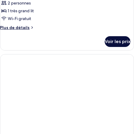
2 personnes
1 très grand lit
Wi-Fi gratuit
Plus
Plus de détails
de
détails
Voir les prix
sur
le
type
de
chambre
Basic
Double
Room
with
Private
External
Bathroom