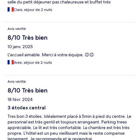
salle du petit déjeuner pas chaleureuse et buffet très
quelconque La salle de bain mériterait un petit rafraîchissement
Clara, séjour de 2 nuits
Conclusion très bel hôtel proche du centre-ville avec un service
top…nous y reviendrons
Avis vérifié
8/10 Très bien
10 janv. 2025
L'accueil aimable. Merci à votre équipe. 😊😊
Aree, séjour de 2 nuits
Avis vérifié
8/10 Très bien
18 févr. 2024
3 étoiles central
Tres bon 3 étoiles. Idéalement placé à 5min à pied du centre. Le
personnel est très gentil et toujours arrangeant. Parking trees
appréciable. Le lit est très confortable. La chambre est très très
propre. L’hôtel est un peu vieillissant mais le reste compense
largement. Je recommande et je reviendrai.