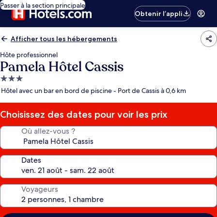
Passer à la section principale
Obtenir l’appli
Afficher tous les hébergements
Hôte professionnel
Pamela Hôtel Cassis
Hébergement
3.0 étoiles
Hôtel avec un bar en bord de piscine - Port de Cassis à 0,6 km
Choisissez des dates pour voir les prix
Où allez-vous ?
Dates
Voyageurs