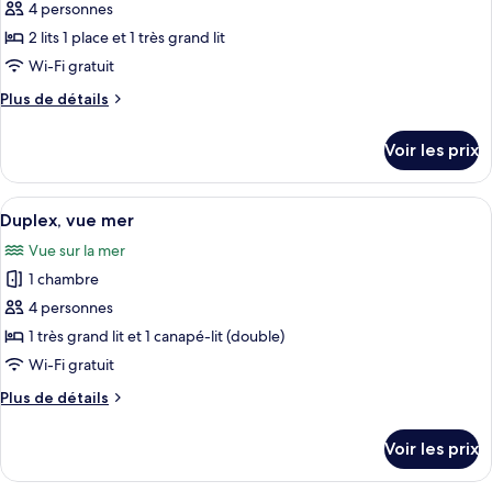
pour
4 personnes
ce
2 lits 1 place et 1 très grand lit
type
Wi-Fi gratuit
de
Plus
Plus de détails
chambre :
de
Chambre
détails
Voir les prix
sur
Familiale
le
type
Afficher
Une chambre d’hôtel avec un mur rouge
8
de
Duplex, vue mer
toutes
chambre
Vue sur la mer
Chambre
les
Familiale
1 chambre
photos
pour
4 personnes
ce
1 très grand lit et 1 canapé-lit (double)
type
Wi-Fi gratuit
de
Plus
Plus de détails
chambre :
de
Duplex,
détails
Voir les prix
sur
vue
le
mer