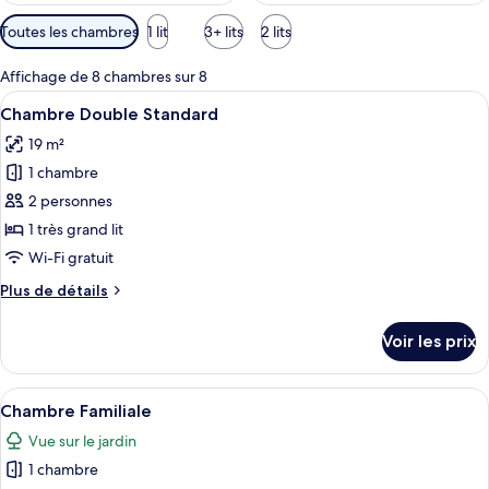
Filtres
Toutes les chambres
1 lit
3+ lits
2 lits
disponibles
pour
Affichage de 8 chambres sur 8
les
Afficher
Une chambre d’hôtel avec un lit, un b
8
Chambre Double Standard
chambres
toutes
19 m²
les
1 chambre
photos
pour
2 personnes
ce
1 très grand lit
type
Wi-Fi gratuit
de
Plus
Plus de détails
chambre :
de
Chambre
détails
Voir les prix
sur
Double
le
Standard
type
Afficher
Une chambre d’hôtel avec un grand lit, 
9
de
Chambre Familiale
toutes
chambre
Vue sur le jardin
Chambre
les
Double
1 chambre
photos
Standard