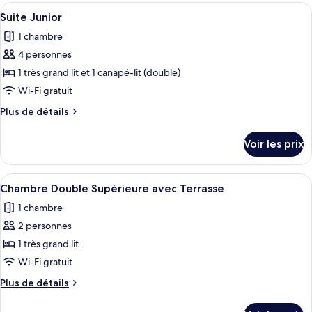
type
Afficher
Une chambre d’hôtel avec un lit, un can
10
de
Suite Junior
toutes
chambre
1 chambre
Duplex,
les
vue
4 personnes
photos
mer
pour
1 très grand lit et 1 canapé-lit (double)
ce
Wi-Fi gratuit
type
Plus
Plus de détails
de
de
chambre :
détails
Voir les prix
sur
Suite
le
Junior
type
Afficher
Une chambre d’hôtel avec un grand lit,
38
de
Chambre Double Supérieure avec Terrasse
toutes
chambre
1 chambre
Suite
les
Junior
2 personnes
photos
pour
1 très grand lit
ce
Wi-Fi gratuit
type
Plus
Plus de détails
de
de
chambre :
détails