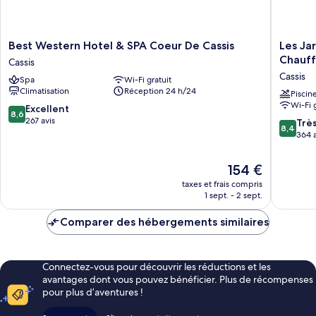
Best
Les
Best Western Hotel & SPA Coeur De Cassis
Les Jar
Western
Jardins
Chauf
Cassis
Hotel
de
Cassis
Spa
Wi-Fi gratuit
&
Cassis
Climatisation
Réception 24 h/24
SPA
-
Piscin
Wi-Fi 
Coeur
Parking
8.6
Excellent
8,6
De
Jacuzzi
sur
267 avis
8.4
Trè
8,4
Cassis
Piscine
10,
sur
364 a
Cassis
Chauffé
Excellent,
10,
Cassis
267 avis
Très
Le
154 €
bien,
nouveau
taxes et frais compris
364 avis
prix
1 sept. - 2 sept.
est
de
Comparer des hébergements similaires
154 €
Connectez-vous pour découvrir les réductions et les
avantages dont vous pouvez bénéficier. Plus de récompenses
pour plus d’aventures !