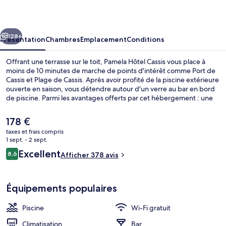
Cassis
cédent
Suivant
128+
Présentation
Chambres
Emplacement
Conditions
Offrant une terrasse sur le toit, Pamela Hôtel Cassis vous place à
moins de 10 minutes de marche de points d'intérêt comme Port de
Cassis et Plage de Cassis. Après avoir profité de la piscine extérieure
ouverte en saison, vous détendre autour d'un verre au bar en bord
de piscine. Parmi les avantages offerts par cet hébergement : une
terrasse et un jardin. L'excellence du service de chambre et le
personnel attentionné remportent un vif succès auprès des autres
Le
178 €
voyageurs.
prix
taxes et frais compris
actuel
1 sept. - 2 sept.
Plage à proximité
est
Avis
Excellent
8,6
Afficher 378 avis
de
8,6 sur 10
voyageurs
178 €.
Équipements populaires
Piscine
Wi-Fi gratuit
Climatisation
Bar