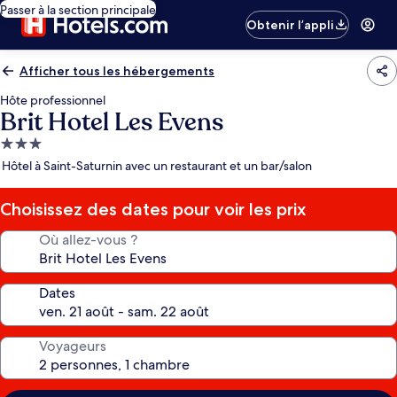
Passer à la section principale
Obtenir l’appli
Afficher tous les hébergements
Hôte professionnel
Brit Hotel Les Evens
Hébergement
3.0 étoiles
Hôtel à Saint-Saturnin avec un restaurant et un bar/salon
Choisissez des dates pour voir les prix
Où allez-vous ?
Dates
Voyageurs