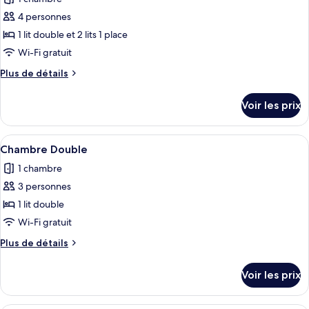
photos
lits
pour
4 personnes
jumeaux
ce
1 lit double et 2 lits 1 place
type
Wi-Fi gratuit
de
Plus
Plus de détails
chambre :
de
Chambre
détails
Voir les prix
sur
Familiale
le
type
Afficher
Une chambre d’hôtel avec un lit, un tél
4
de
Chambre Double
toutes
chambre
1 chambre
Chambre
les
Familiale
3 personnes
photos
pour
1 lit double
ce
Wi-Fi gratuit
type
Plus
Plus de détails
de
de
chambre :
détails
Voir les prix
sur
Chambre
le
Double
type