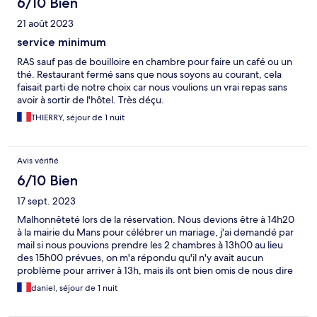
6/10 Bien
21 août 2023
service minimum
RAS sauf pas de bouilloire en chambre pour faire un café ou un
thé. Restaurant fermé sans que nous soyons au courant, cela
faisait parti de notre choix car nous voulions un vrai repas sans
avoir à sortir de l'hôtel. Très déçu.
THIERRY, séjour de 1 nuit
Avis vérifié
6/10 Bien
17 sept. 2023
Malhonnêteté lors de la réservation. Nous devions être à 14h20
à la mairie du Mans pour célébrer un mariage, j'ai demandé par
mail si nous pouvions prendre les 2 chambres à 13h00 au lieu
des 15h00 prévues, on m'a répondu qu'il n'y avait aucun
problème pour arriver à 13h, mais ils ont bien omis de nous dire
qu'il y avait un supplément de 10€ par chambre. Cela n'est pas
daniel, séjour de 1 nuit
très correct.