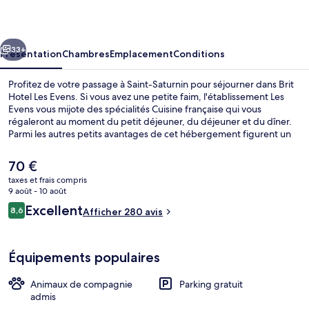
Les
Evens
cédent
Suivant
33+
Présentation
Chambres
Emplacement
Conditions
Profitez de votre passage à Saint-Saturnin pour séjourner dans Brit
Hotel Les Evens. Si vous avez une petite faim, l'établissement Les
Evens vous mijote des spécialités Cuisine française qui vous
régaleront au moment du petit déjeuner, du déjeuner et du dîner.
Parmi les autres petits avantages de cet hébergement figurent un
bar / salon, un snack-bar/une épicerie fine, et une terrasse.
Le
70 €
prix
taxes et frais compris
actuel
9 août - 10 août
Petit déjeuner buffet servi tous les j
est
Avis
Excellent
8,6
Afficher 280 avis
de
8,6 sur 10
voyageurs
70 €.
Équipements populaires
Animaux de compagnie
Parking gratuit
admis