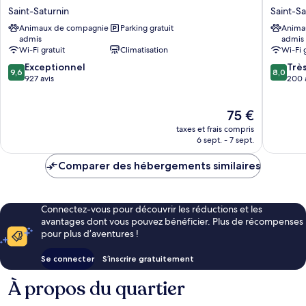
Hôtel
HOTEL
Saint-Saturnin
Saint-Sa
Le
Le
Animaux de compagnie
Parking gratuit
Anima
Mans
Mans
admis
admis
Saint-
Nord
Wi-Fi gratuit
Climatisation
Wi-Fi 
Saturnin
1
9.6
8.0
Exceptionnel
Saint-
Trè
9,6
8,0
sur
sur
927 avis
Saturnin
200 
10,
10,
Exceptionnel,
Très
Le
75 €
927 avis
bien,
nouveau
200 avis
taxes et frais compris
prix
6 sept. - 7 sept.
est
de
Comparer des hébergements similaires
75 €
Connectez-vous pour découvrir les réductions et les
avantages dont vous pouvez bénéficier. Plus de récompenses
pour plus d’aventures !
Se connecter
S’inscrire gratuitement
À propos du quartier